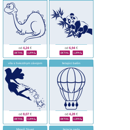
od
4,24
€
od
6,94
€
víla s hviezdnym závojom
lietajúci balón
od
8,07
€
od
4,28
€
Mimoň Stuart
lietacia sada