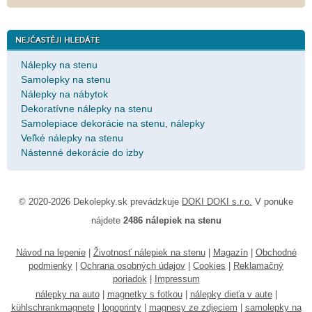
Nálepky na stenu
Samolepky na stenu
Nálepky na nábytok
Dekoratívne nálepky na stenu
Samolepiace dekorácie na stenu, nálepky
Veľké nálepky na stenu
Nástenné dekorácie do izby
© 2020-2026 Dekolepky.sk prevádzkuje
DOKI DOKI s.r.o.
V ponuke
nájdete
2486 nálepiek na stenu
Návod na lepenie
|
Životnosť nálepiek na stenu
|
Magazín
|
Obchodné
podmienky
|
Ochrana osobných údajov
|
Cookies
|
Reklamačný
poriadok
|
Impressum
nálepky na auto
|
magnetky s fotkou
|
nálepky dieťa v aute
|
kühlschrankmagnete
|
logoprinty
|
magnesy ze zdjęciem
|
samolepky na