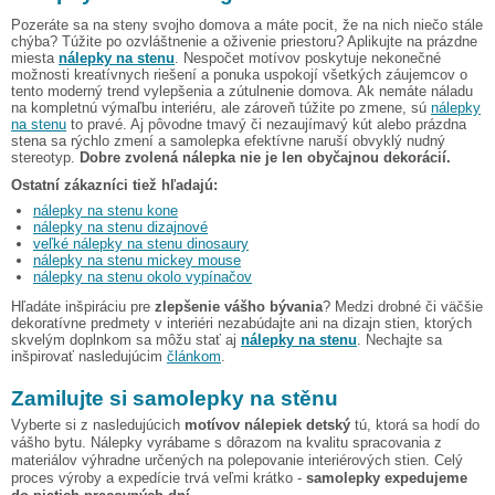
Pozeráte sa na steny svojho domova a máte pocit, že na nich niečo stále
chýba? Túžite po ozvláštnenie a oživenie priestoru? Aplikujte na prázdne
miesta
nálepky na stenu
. Nespočet motívov poskytuje nekonečné
možnosti kreatívnych riešení a ponuka uspokojí všetkých záujemcov o
tento moderný trend vylepšenia a zútulnenie domova. Ak nemáte náladu
na kompletnú výmaľbu interiéru, ale zároveň túžite po zmene, sú
nálepky
na stenu
to pravé. Aj pôvodne tmavý či nezaujímavý kút alebo prázdna
stena sa rýchlo zmení a samolepka efektívne naruší obvyklý nudný
stereotyp.
Dobre zvolená nálepka nie je len obyčajnou dekorácií.
Ostatní zákazníci tiež hľadajú:
nálepky na stenu kone
nálepky na stenu dizajnové
veľké nálepky na stenu dinosaury
nálepky na stenu mickey mouse
nálepky na stenu okolo vypínačov
Hľadáte inšpiráciu pre
zlepšenie vášho bývania
? Medzi drobné či väčšie
dekoratívne predmety v interiéri nezabúdajte ani na dizajn stien, ktorých
skvelým doplnkom sa môžu stať aj
nálepky na stenu
. Nechajte sa
inšpirovať nasledujúcim
článkom
.
Zamilujte si samolepky na stěnu
Vyberte si z nasledujúcich
motívov nálepiek detský
tú, ktorá sa hodí do
vášho bytu. Nálepky vyrábame s dôrazom na kvalitu spracovania z
materiálov výhradne určených na polepovanie interiérových stien. Celý
proces výroby a expedície trvá veľmi krátko -
samolepky expedujeme