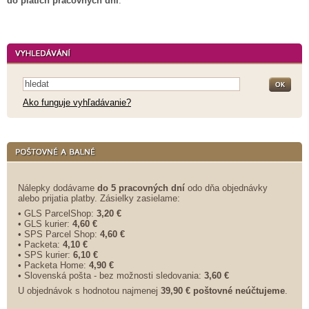
do piatich pracovných dní
.
Ako funguje vyhľadávanie?
Nálepky dodávame
do 5 pracovných dní
odo dňa objednávky
alebo prijatia platby. Zásielky zasielame:
• GLS ParcelShop:
3,20 €
• GLS kurier:
4,60 €
• SPS Parcel Shop:
4,60 €
• Packeta:
4,10 €
• SPS kurier:
6,10 €
• Packeta Home:
4,90 €
• Slovenská pošta - bez možnosti sledovania:
3,60 €
U objednávok s hodnotou najmenej
39,90 € poštovné neúčtujeme
.