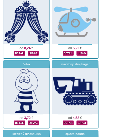
od
8,24
€
od
5,22
€
Vilko
stavebný stroj bager
od
3,72
€
od
4,52
€
kreslený dinosaurus
spiaca panda