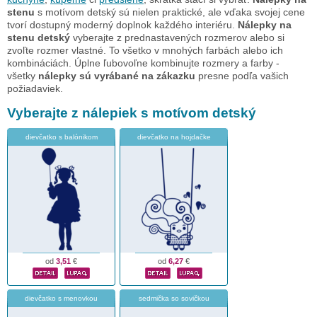
stenu
s motívom detský sú nielen praktické, ale vďaka svojej cene
tvorí dostupný moderný doplnok každého interiéru.
Nálepky na
stenu detský
vyberajte z prednastavených rozmerov alebo si
zvoľte rozmer vlastné. To všetko v mnohých farbách alebo ich
kombináciách. Úplne ľubovoľne kombinujte rozmery a farby -
všetky
nálepky sú vyrábané na zákazku
presne podľa vašich
požiadaviek.
Vyberajte z nálepiek s motívom detský
dievčatko s balónikom
dievčatko na hojdačke
od
3,51
€
od
6,27
€
dievčatko s menovkou
sedmička so sovičkou