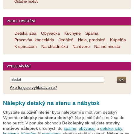
Ostatné motívy
Detská izba
Obývačka
Kuchyne
Spálňa
Pracovňa, kancelária
Jedáleň
Hala, predsieň
Kúpeľňa
K spínačom
Na chladničku
Na dvere
Na iné miesta
Ako funguje vyhľadávanie?
Nálepky detský na stenu a nábytok
Chystáte sa oživiť interiér bytu nálepkami s motívom detský?
Vyberáte
nálepky na stenu detský
? Nie je nič ľahšie než sa do
toho pustiť. V ponuke obchodu
Dekolepky.sk
nájdete
stovky
motívov nálepiek
určených do
spálne
,
obývacej
a
detskej izby
,
kuchyne
,
kúpeľne
či
predsiene
, skrátka stačí si vybrať.
Nálepky na