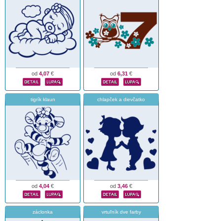
od
4,07
€
od
6,31
€
tigrík klaun
chlapček a dievčatko
od
4,04
€
od
3,46
€
záclonka
vrtuľník dve farby