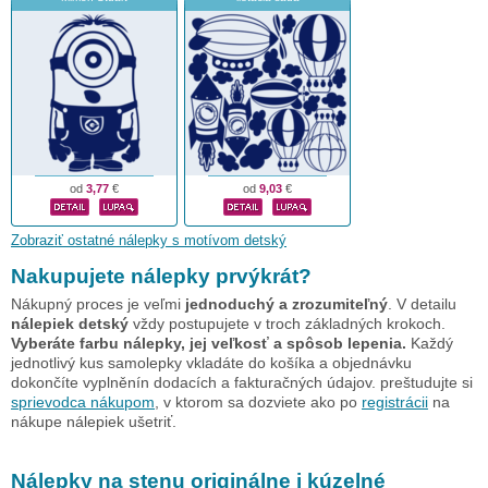
od
3,77
€
od
9,03
€
Zobraziť ostatné nálepky s motívom detský
Nakupujete nálepky prvýkrát?
Nákupný proces je veľmi
jednoduchý a zrozumiteľný
. V detailu
nálepiek detský
vždy postupujete v troch základných krokoch.
Vyberáte farbu nálepky, jej veľkosť a spôsob lepenia.
Každý
jednotlivý kus samolepky vkladáte do košíka a objednávku
dokončíte vyplněnín dodacích a fakturačných údajov. preštudujte si
sprievodca nákupom
, v ktorom sa dozviete ako po
registrácii
na
nákupe nálepiek ušetriť.
Nálepky na stenu originálne i kúzelné