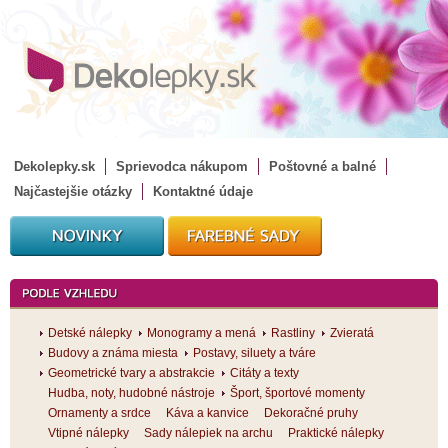
Dekolepky.sk
Sprievodca nákupom
Poštovné a balné
Najčastejšie otázky
Kontaktné údaje
Detské nálepky
Monogramy a mená
Rastliny
Zvieratá
Budovy a známa miesta
Postavy, siluety a tváre
Geometrické tvary a abstrakcie
Citáty a texty
Hudba, noty, hudobné nástroje
Šport, športové momenty
Ornamenty a srdce
Káva a kanvice
Dekoračné pruhy
Vtipné nálepky
Sady nálepiek na archu
Praktické nálepky