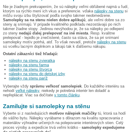
Nie je žiadnym prekvapením, že sú nálepky veľmi obľúbené najmä u ľudí,
ktorým sa rýchlo mení ich vkus a preferencie. vďaka
nálepky na stenu
si
môžu svoju izbu štylizovať podľa svojho takmer neobmedzene.
Samolepky sa na stenu nielen dobre aplikujú
, ale veľmi dobre sa zo
steny aj snímajú. V prípade kvalitného podkladu nezostávajú po nich
takmer žiadne stopy. Jedinou nevýhodou je, že sa nálepky po odlepení
zo steny
nedajú ďalej prelepovať na iné miesta
. Resp. kvalitne
prelepovať - lepidlo je znečistené, často sa stáva, že sa pri snímaní
samolepky motív potrhá, atď. To však nevadí, pretože
nálepky na stenu
sú vcelku lacným doplnkom a lákajú tak k ďalšiemu nákupu.
Ostatní zákazníci tiež hľadajú:
nálepky na stenu zvieratka
nálepky na stenu farma
nálepky na stenu štvorca
nálepky na stenu do detskej izby
nálepky na stenu paríž
Vyberajte vždy
správnu veľkosť samolepiek
. Do každého interiéru sa
nehodí
veľké nálepky
, niekedy je potrebná interiér len doladiť a
nepřeplácat. Viac sa dočítate
v tomto článku
.
Zamilujte si samolepky na stěnu
Vyberte si z nasledujúcich
motívov nálepiek mačičky
tú, ktorá sa hodí
do vášho bytu. Nálepky vyrábame s dôrazom na kvalitu spracovania z
materiálov výhradne určených na polepovanie interiérových stien. Celý
proces výroby a expedície trvá veľmi krátko -
samolepky expedujeme