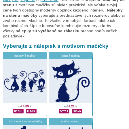
stenu
s motívom mačičky sú nielen praktické, ale vďaka svojej
cene tvorí dostupný moderný doplnok každého interiéru.
Nálepky
na stenu mačičky
vyberajte z prednastavených rozmerov alebo si
zvoľte rozmer vlastné. To všetko v mnohých farbách alebo ich
kombináciách. Úplne ľubovoľne kombinujte rozmery a farby -
všetky
nálepky sú vyrábané na zákazku
presne podľa vašich
požiadaviek.
Vyberajte z nálepiek s motívom mačičky
moderné mačky
chudá mačka
od
4,89
€
od
4,21
€
okatá mačička so srdiečky
mačka zozadu