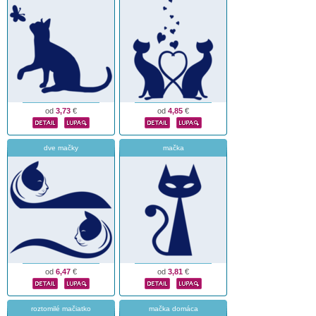
od
3,73
€
od
4,85
€
dve mačky
mačka
od
6,47
€
od
3,81
€
roztomilé mačiatko
mačka domáca