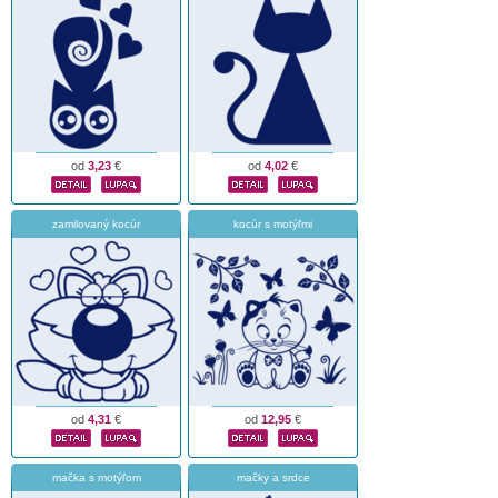
od
3,23
€
od
4,02
€
zamilovaný kocúr
kocúr s motýľmi
od
4,31
€
od
12,95
€
mačka s motýľom
mačky a srdce