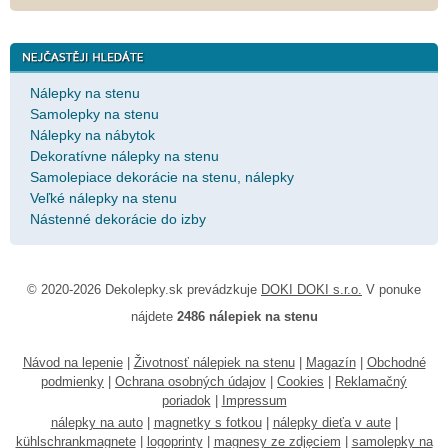
Nálepky na stenu
Samolepky na stenu
Nálepky na nábytok
Dekoratívne nálepky na stenu
Samolepiace dekorácie na stenu, nálepky
Veľké nálepky na stenu
Nástenné dekorácie do izby
© 2020-2026 Dekolepky.sk prevádzkuje
DOKI DOKI s.r.o.
V ponuke
nájdete
2486 nálepiek na stenu
Návod na lepenie
|
Životnosť nálepiek na stenu
|
Magazín
|
Obchodné
podmienky
|
Ochrana osobných údajov
|
Cookies
|
Reklamačný
poriadok
|
Impressum
nálepky na auto
|
magnetky s fotkou
|
nálepky dieťa v aute
|
kühlschrankmagnete
|
logoprinty
|
magnesy ze zdjęciem
|
samolepky na