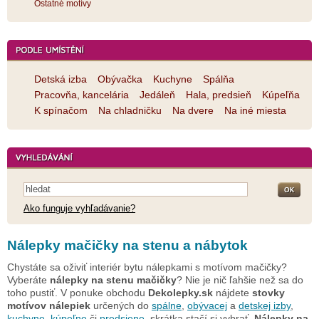
Ostatné motívy
Detská izba
Obývačka
Kuchyne
Spálňa
Pracovňa, kancelária
Jedáleň
Hala, predsieň
Kúpeľňa
K spínačom
Na chladničku
Na dvere
Na iné miesta
Ako funguje vyhľadávanie?
Nálepky mačičky na stenu a nábytok
Chystáte sa oživiť interiér bytu nálepkami s motívom mačičky?
Vyberáte
nálepky na stenu mačičky
? Nie je nič ľahšie než sa do
toho pustiť. V ponuke obchodu
Dekolepky.sk
nájdete
stovky
motívov nálepiek
určených do
spálne
,
obývacej
a
detskej izby
,
kuchyne
,
kúpeľne
či
predsiene
, skrátka stačí si vybrať.
Nálepky na