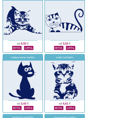
od
6,92
€
od
3,52
€
nalepovacia mačka
malé mačiatko
od
3,43
€
od
4,61
€
moderná mačička
mourovatá mačka