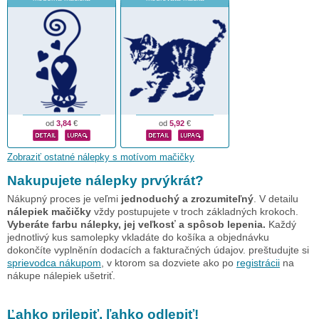
od
3,84
€
od
5,92
€
Zobraziť ostatné nálepky s motívom mačičky
Nakupujete nálepky prvýkrát?
Nákupný proces je veľmi
jednoduchý a zrozumiteľný
. V detailu
nálepiek mačičky
vždy postupujete v troch základných krokoch.
Vyberáte farbu nálepky, jej veľkosť a spôsob lepenia.
Každý
jednotlivý kus samolepky vkladáte do košíka a objednávku
dokončíte vyplněnín dodacích a fakturačných údajov. preštudujte si
sprievodca nákupom
, v ktorom sa dozviete ako po
registrácii
na
nákupe nálepiek ušetriť.
Ľahko prilepiť, ľahko odlepiť!