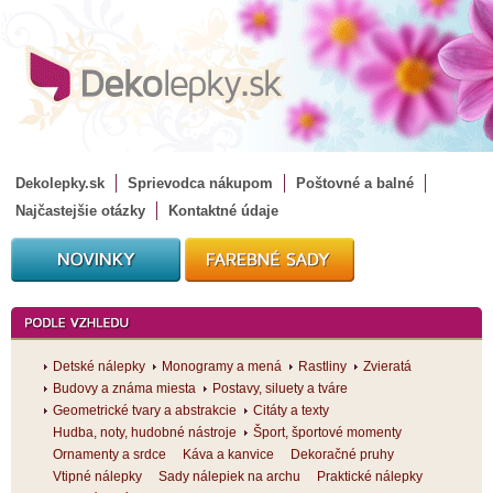
Dekolepky.sk
Sprievodca nákupom
Poštovné a balné
Najčastejšie otázky
Kontaktné údaje
Detské nálepky
Monogramy a mená
Rastliny
Zvieratá
Budovy a známa miesta
Postavy, siluety a tváre
Geometrické tvary a abstrakcie
Citáty a texty
Hudba, noty, hudobné nástroje
Šport, športové momenty
Ornamenty a srdce
Káva a kanvice
Dekoračné pruhy
Vtipné nálepky
Sady nálepiek na archu
Praktické nálepky