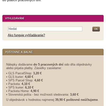
do piatich pracovných dní
.
Ako funguje vyhľadávanie?
Nálepky dodávame
do 5 pracovných dní
odo dňa objednávky
alebo prijatia platby. Zásielky zasielame:
• GLS ParcelShop:
3,20 €
• GLS kurier:
4,60 €
• SPS Parcel Shop:
4,60 €
• Packeta:
4,10 €
• SPS kurier:
6,10 €
• Packeta Home:
4,90 €
• Slovenská pošta - bez možnosti sledovania:
3,60 €
U objednávok s hodnotou najmenej
39,90 € poštovné neúčtujeme
.