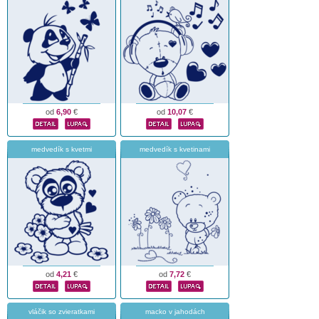
od
6,90
€
od
10,07
€
medvedík s kvetmi
medvedík s kvetinami
od
4,21
€
od
7,72
€
vláčik so zvieratkami
macko v jahodách