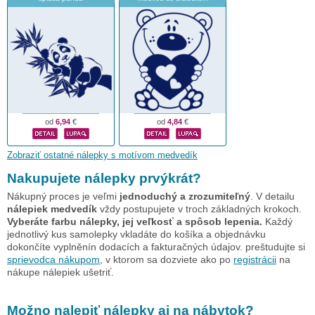
od
6,94
€
od
4,84
€
Zobraziť ostatné nálepky s motívom medvedík
Nakupujete nálepky prvýkrát?
Nákupný proces je veľmi
jednoduchý a zrozumiteľný
. V detailu
nálepiek medvedík
vždy postupujete v troch základných krokoch.
Vyberáte farbu nálepky, jej veľkosť a spôsob lepenia.
Každý
jednotlivý kus samolepky vkladáte do košíka a objednávku
dokončíte vyplněnín dodacích a fakturačných údajov. preštudujte si
sprievodca nákupom
, v ktorom sa dozviete ako po
registrácii
na
nákupe nálepiek ušetriť.
Možno nalepiť nálepky aj na nábytok?