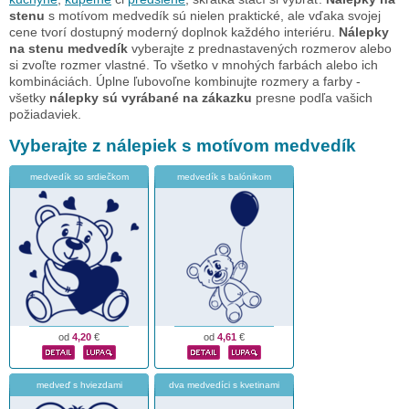
stenu
s motívom medvedík sú nielen praktické, ale vďaka svojej
cene tvorí dostupný moderný doplnok každého interiéru.
Nálepky
na stenu medvedík
vyberajte z prednastavených rozmerov alebo
si zvoľte rozmer vlastné. To všetko v mnohých farbách alebo ich
kombináciách. Úplne ľubovoľne kombinujte rozmery a farby -
všetky
nálepky sú vyrábané na zákazku
presne podľa vašich
požiadaviek.
Vyberajte z nálepiek s motívom medvedík
medvedík so srdiečkom
medvedík s balónikom
od
4,20
€
od
4,61
€
medveď s hviezdami
dva medvedíci s kvetinami