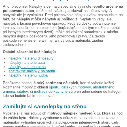
Áno, prečo nie. Nálepky síce majú špeciálne vyvinuté
lepidlo určené na
polepovanie stien
, možno ich však aj aplikovať na iné povrchy. A
nábytok nie je výnimkou. Pred polepovanie nábytku však nezabúdajte na
fakt, že
nálepky môžu nábytok aj poškodiť
. Neplatí to vždy, ale
nábytok s lacnou povrchovou úpravou, kedy sú dosky potiahnuté nie
laminovanou fóliou, ale papierom (najčastejšie sa s tým možno stretnúť
pri lacných interiérových dverí), môže pri zložení samolepiek z takého
nábytku dôjsť k poškodeniu jeho povrchovej úpravy. Za takéto
poškodenie nenesieme ani my, ani výrobca materiálu, žiadnu
zodpovednosť.
Ostatní zákazníci tiež hľadajú:
nálepky na stenu dinosaury
nálepky na stenu autá
nálepky na stenu okno
abstraktné nálepky na stenu
nálepky na stenu hudba
Ponúkame naozaj
široký sortiment nálepiek
, kde si vyberie každý.
Rozmanité motívy z oblasti
športu
,
detských motívov
,
abstraktného
umenia
,
citátov
, či
motívov do kuchyne
sú prehľadne radené do kategórií
kde sa budete ľahko orientovať.
Zamilujte si samolepky na stěnu
Vyberte si z nasledujúcich
motívov nálepiek medvedík
tú, ktorá sa hodí
do vášho bytu. Nálepky vyrábame s dôrazom na kvalitu spracovania z
materiálov výhradne určených na polepovanie interiérových stien. Celý
proces výroby a expedície trvá veľmi krátko -
samolepky expedujeme