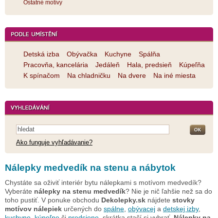
Ostatné motívy
Detská izba
Obývačka
Kuchyne
Spálňa
Pracovňa, kancelária
Jedáleň
Hala, predsieň
Kúpeľňa
K spínačom
Na chladničku
Na dvere
Na iné miesta
Ako funguje vyhľadávanie?
Nálepky medvedík na stenu a nábytok
Chystáte sa oživiť interiér bytu nálepkami s motívom medvedík?
Vyberáte
nálepky na stenu medvedík
? Nie je nič ľahšie než sa do
toho pustiť. V ponuke obchodu
Dekolepky.sk
nájdete
stovky
motívov nálepiek
určených do
spálne
,
obývacej
a
detskej izby
,
kuchyne
,
kúpeľne
či
predsiene
, skrátka stačí si vybrať.
Nálepky na