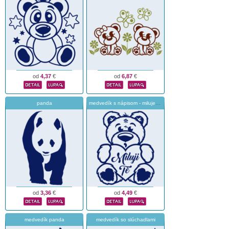
od
4,37
€
od
6,87
€
panda
medvedík s nápisom - milujem ťa
od
3,36
€
od
4,49
€
medvedík panda
medvedík so slúchadlami