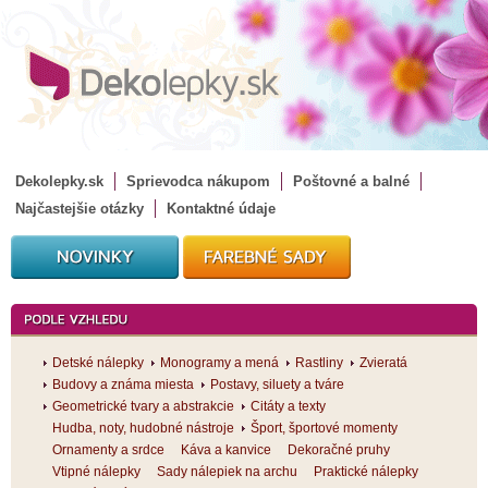
Dekolepky.sk
Sprievodca nákupom
Poštovné a balné
Najčastejšie otázky
Kontaktné údaje
Detské nálepky
Monogramy a mená
Rastliny
Zvieratá
Budovy a známa miesta
Postavy, siluety a tváre
Geometrické tvary a abstrakcie
Citáty a texty
Hudba, noty, hudobné nástroje
Šport, športové momenty
Ornamenty a srdce
Káva a kanvice
Dekoračné pruhy
Vtipné nálepky
Sady nálepiek na archu
Praktické nálepky