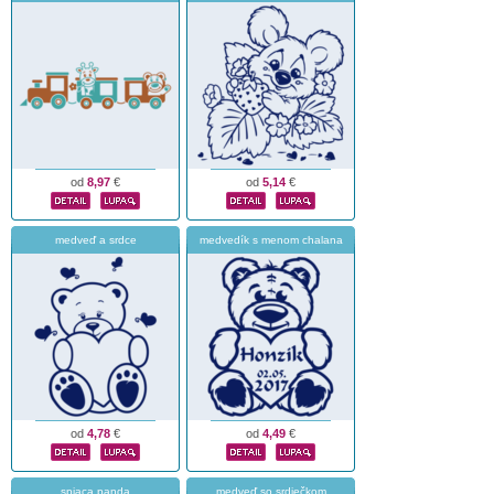
od
8,97
€
od
5,14
€
medveď a srdce
medvedík s menom chalana
od
4,78
€
od
4,49
€
spiaca panda
medveď so srdiečkom