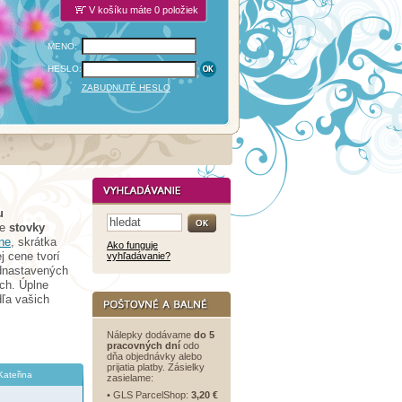
V košíku máte 0 položiek
MENO:
HESLO:
ZABUDNUTÉ HESLO
u
te
stovky
ne
, skrátka
Ako funguje
 cene tvorí
vyhľadávanie?
dnastavených
ch. Úplne
ľa vašich
Nálepky dodávame
do 5
pracovných dní
odo
dňa objednávky alebo
prijatia platby. Zásielky
Kateřina
zasielame:
• GLS ParcelShop:
3,20 €