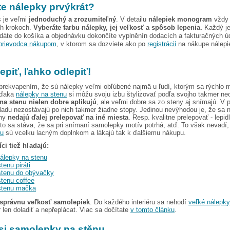
e nálepky prvýkrát?
 je veľmi
jednoduchý a zrozumiteľný
. V detailu
nálepiek monogram
vždy 
ch krokoch.
Vyberáte farbu nálepky, jej veľkosť a spôsob lepenia.
Každý je
dáte do košíka a objednávku dokončíte vyplněnín dodacích a fakturačných ú
prievodca nákupom
, v ktorom sa dozviete ako po
registrácii
na nákupe nálepie
epiť, ľahko odlepiť!
prekvapením, že sú nálepky veľmi obľúbené najmä u ľudí, ktorým sa rýchlo 
 vďaka
nálepky na stenu
si môžu svoju izbu štylizovať podľa svojho takmer n
a stenu nielen dobre aplikujú
, ale veľmi dobre sa zo steny aj snímajú. V 
ladu nezostávajú po nich takmer žiadne stopy. Jedinou nevýhodou je, že sa 
eny
nedajú ďalej prelepovať na iné miesta
. Resp. kvalitne prelepovať - lepidl
to sa stáva, že sa pri snímaní samolepky motív potrhá, atď. To však nevadí,
nu
sú vcelku lacným doplnkom a lákajú tak k ďalšiemu nákupu.
ci tiež hľadajú:
nálepky na stenu
tenu piráti
stenu do obývačky
stenu coffee
stenu mačka
správnu veľkosť samolepiek
. Do každého interiéru sa nehodí
veľké nálepky
r len doladiť a nepřeplácat. Viac sa dočítate
v tomto článku
.
 si samolepky na stěnu