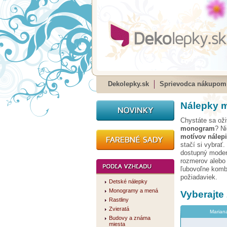
Dekolepky.sk
Sprievodca nákupom
Nálepky 
Chystáte sa ož
monogram
? Ni
motívov nálep
stačí si vybrať.
dostupný moder
rozmerov alebo 
ľubovoľne kombi
požiadaviek.
Detské nálepky
Monogramy a mená
Vyberajte
Rastliny
Zvieratá
Marian
Budovy a známa
miesta