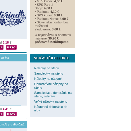
• GLS kurier:
4,60 €
• SPS Parcel
Shop:
4,60 €
• Packeta:
4,10 €
• SPS kurier:
6,10 €
• Packeta Home:
4,90 €
• Slovenská pošta - bez
možnosti
sledovania:
3,60 €
U objednávok s hodnotou
najmenej
39,90 €
poštovné neúčtujeme
.
od
6,18
€
Beáta
Nálepky na stenu
Samolepky na stenu
Nálepky na nábytok
Dekoratívne nálepky na
stenu
Samolepiace dekorácie na
stenu, nálepky
Veľké nálepky na stenu
Nástenné dekorácie do
od
4,41
€
izby
m Aj pre dievčatá