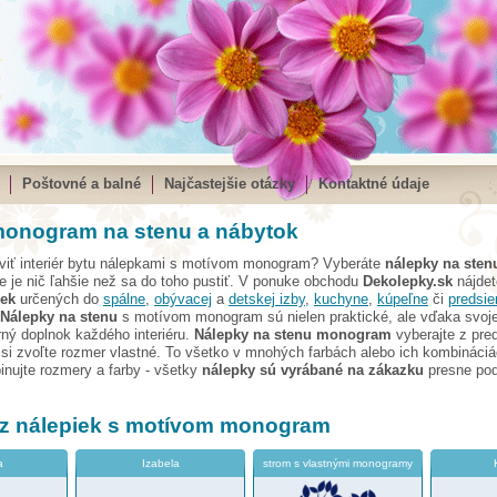
Poštovné a balné
Najčastejšie otázky
Kontaktné údaje
monogram na stenu a nábytok
iviť interiér bytu nálepkami s motívom monogram? Vyberáte
nálepky na sten
e je nič ľahšie než sa do toho pustiť. V ponuke obchodu
Dekolepky.sk
nájde
iek
určených do
spálne
,
obývacej
a
detskej izby
,
kuchyne
,
kúpeľne
či
predsie
Nálepky na stenu
s motívom monogram sú nielen praktické, ale vďaka svojej
ný doplnok každého interiéru.
Nálepky na stenu monogram
vyberajte z pre
si zvoľte rozmer vlastné. To všetko v mnohých farbách alebo ich kombináciá
nujte rozmery a farby - všetky
nálepky sú vyrábané na zákazku
presne pod
 z nálepiek s motívom monogram
a
Izabela
strom s vlastnými monogramy