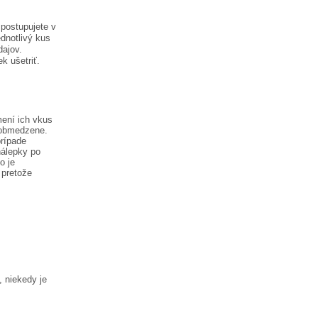
postupujete v
dnotlivý kus
dajov.
k ušetriť.
mení ich vkus
eobmedzene.
prípade
nálepky po
o je
 pretože
, niekedy je