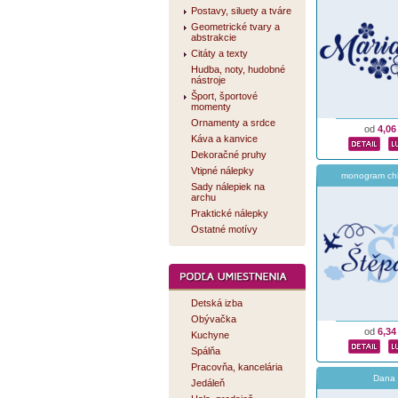
Postavy, siluety a tváre
Geometrické tvary a
abstrakcie
Citáty a texty
Hudba, noty, hudobné
nástroje
Šport, športové
momenty
Ornamenty a srdce
od
4,06
Káva a kanvice
Dekoračné pruhy
Vtipné nálepky
monogram ch
Sady nálepiek na
archu
Praktické nálepky
Ostatné motívy
Detská izba
Obývačka
od
6,34
Kuchyne
Spálňa
Pracovňa, kancelária
Dana
Jedáleň