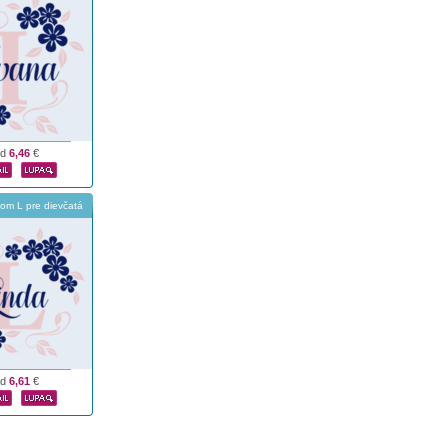
od
6,46
€
m L pre dievčatá
od
6,61
€