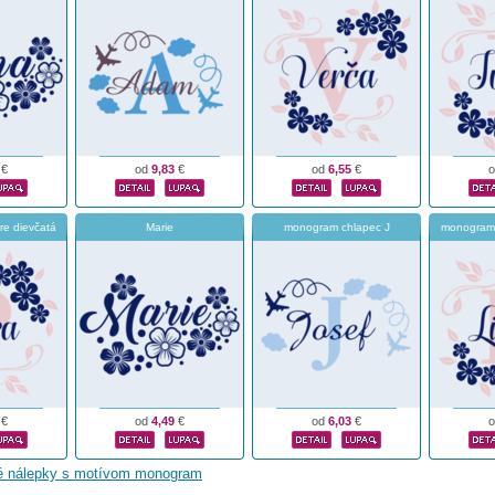
€
od
9,83
€
od
6,55
€
e dievčatá
Marie
monogram chlapec J
monogramo
€
od
4,49
€
od
6,03
€
né nálepky s motívom monogram