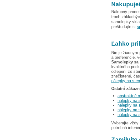
Nakupujet
Nákupný proces
troch základný
samolepky vkla
preštudujte si
s
Ľahko pril
Nie je žiadnym 
a preferencie.
Samolepky sa n
kvalitného podk
odlepení zo st
znečistené, čas
nálepky na ste
Ostatní zákazní
abstraktné 
nálepky na s
nálepky na 
nálepky na 
nálepky na 
Vyberajte vždy
potrebná interié
Zamilujte