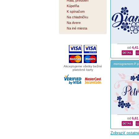
Hala, predsieň
Kúpeľňa
K spínačom
Na chladničku
Na dvere
Na iné miesta
od
4,41
monogramom P pr
Akceptujeme všetky bežné
platobné karty
od
6,61
Zobraziť ostat