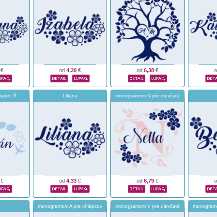
€
od
4,20
€
od
6,38
€
lapec Š
Liliana
monogramom N pre dievčatá
€
od
4,33
€
od
6,79
€
monogramom A pre chlapcov
monogramom V pre dievčatá
monogramo