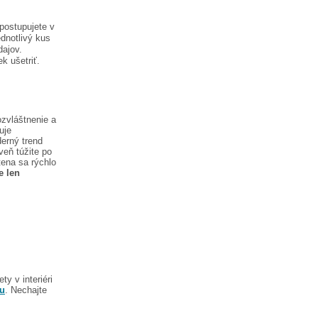
postupujete v
dnotlivý kus
dajov.
k ušetriť.
ozvláštnenie a
uje
erný trend
veň túžite po
tena sa rýchlo
e len
y v interiéri
nu
. Nechajte