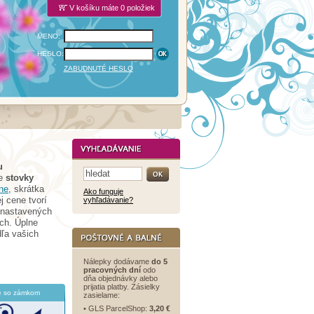
V košíku máte 0 položiek
MENO:
HESLO:
ZABUDNUTÉ HESLO
u
te
stovky
ne
, skrátka
Ako funguje
j cene tvorí
vyhľadávanie?
dnastavených
ch. Úplne
ľa vašich
Nálepky dodávame
do 5
pracovných dní
odo
dňa objednávky alebo
prijatia platby. Zásielky
e so zámkom
zasielame:
• GLS ParcelShop:
3,20 €