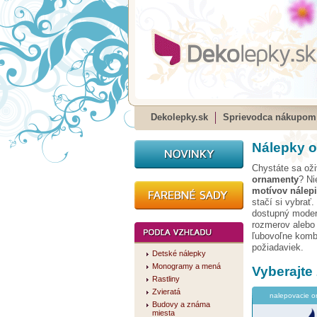
Dekolepky.sk
Sprievodca nákupom
Nálepky o
Chystáte sa oži
ornamenty
? Ni
motívov nálep
stačí si vybrať.
dostupný moder
rozmerov alebo 
ľubovoľne kombi
požiadaviek.
Detské nálepky
Monogramy a mená
Vyberajte
Rastliny
Zvieratá
nalepovacie o
Budovy a známa
miesta