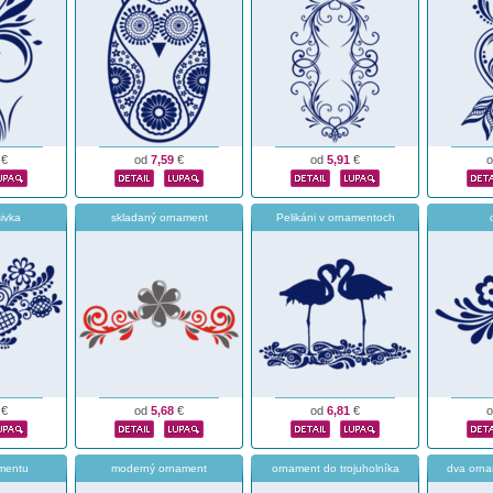
€
od
7,59
€
od
5,91
€
ivka
skladaný ornament
Pelikáni v ornamentoch
€
od
5,68
€
od
6,81
€
amentu
moderný ornament
ornament do trojuholníka
dva orna