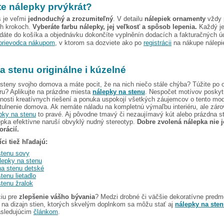
e nálepky prvýkrát?
 je veľmi
jednoduchý a zrozumiteľný
. V detailu
nálepiek ornamenty
vždy 
ch krokoch.
Vyberáte farbu nálepky, jej veľkosť a spôsob lepenia.
Každý je
dáte do košíka a objednávku dokončíte vyplněnín dodacích a fakturačných ú
prievodca nákupom
, v ktorom sa dozviete ako po
registrácii
na nákupe nálepie
a stenu originálne i kúzelné
steny svojho domova a máte pocit, že na nich niečo stále chýba? Túžite po 
oru? Aplikujte na prázdne miesta
nálepky na stenu
. Nespočet motívov poskyt
osti kreatívnych riešení a ponuka uspokojí všetkých záujemcov o tento mod
tulnenie domova. Ak nemáte náladu na kompletnú výmaľbu interiéru, ale záro
pky na stenu
to pravé. Aj pôvodne tmavý či nezaujímavý kút alebo prázdna s
pka efektívne naruší obvyklý nudný stereotyp.
Dobre zvolená nálepka nie j
rácií.
ci tiež hľadajú:
stenu sovy
lepky na stenu
a stenu detské
tenu lietadlo
tenu žralok
ciu pre
zlepšenie vášho bývania
? Medzi drobné či väčšie dekoratívne predmet
 na dizajn stien, ktorých skvelým doplnkom sa môžu stať aj
nálepky na ste
asledujúcim
článkom
.