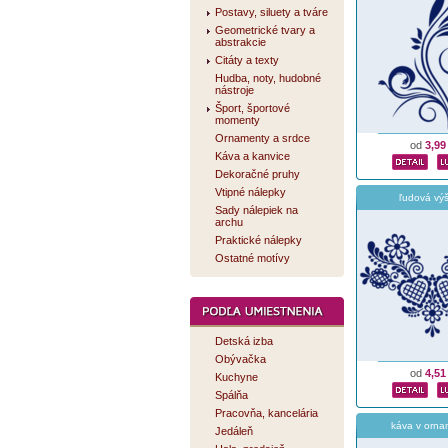
Postavy, siluety a tváre
Geometrické tvary a
abstrakcie
Citáty a texty
Hudba, noty, hudobné
nástroje
Šport, športové
momenty
Ornamenty a srdce
od
3,99
Káva a kanvice
Dekoračné pruhy
Vtipné nálepky
ľudová výš
Sady nálepiek na
archu
Praktické nálepky
Ostatné motívy
Detská izba
Obývačka
od
4,51
Kuchyne
Spálňa
Pracovňa, kancelária
káva v orn
Jedáleň