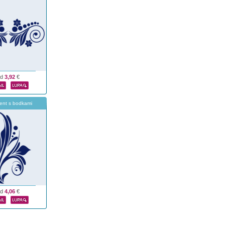
od
3,92
€
ent s bodkami
od
4,06
€