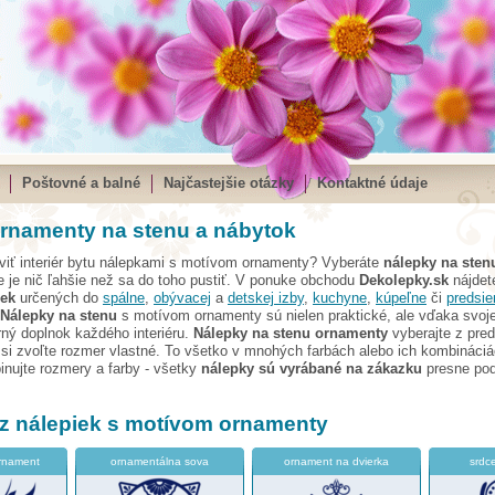
Poštovné a balné
Najčastejšie otázky
Kontaktné údaje
rnamenty na stenu a nábytok
viť interiér bytu nálepkami s motívom ornamenty? Vyberáte
nálepky na sten
e je nič ľahšie než sa do toho pustiť. V ponuke obchodu
Dekolepky.sk
nájde
iek
určených do
spálne
,
obývacej
a
detskej izby
,
kuchyne
,
kúpeľne
či
predsie
Nálepky na stenu
s motívom ornamenty sú nielen praktické, ale vďaka svoje
ný doplnok každého interiéru.
Nálepky na stenu ornamenty
vyberajte z pre
si zvoľte rozmer vlastné. To všetko v mnohých farbách alebo ich kombináciá
nujte rozmery a farby - všetky
nálepky sú vyrábané na zákazku
presne pod
 z nálepiek s motívom ornamenty
rnament
ornamentálna sova
ornament na dvierka
srdc