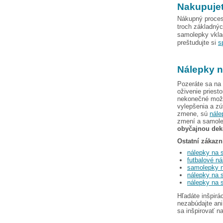
Nakupujet
Nákupný proces
troch základný
samolepky vkla
preštudujte si
s
Nálepky n
Pozeráte sa na 
oživenie priest
nekonečné možn
vylepšenia a zú
zmene, sú
nále
zmení a samole
obyčajnou deko
Ostatní zákazní
nálepky na 
futbalové ná
samolepky n
nálepky na s
nálepky na s
Hľadáte inšpirá
nezabúdajte ani
sa inšpirovať n