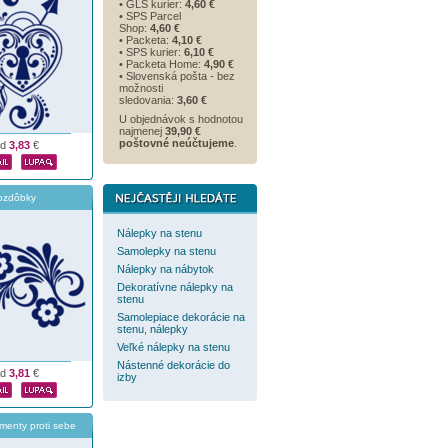
• GLS kurier:
4,60 €
• SPS Parcel
Shop:
4,60 €
• Packeta:
4,10 €
• SPS kurier:
6,10 €
• Packeta Home:
4,90 €
• Slovenská pošta - bez
možnosti
sledovania:
3,60 €
U objednávok s hodnotou
najmenej
39,90 €
poštovné neúčtujeme
.
od
3,83
€
ozdôbky
Nálepky na stenu
Samolepky na stenu
Nálepky na nábytok
Dekoratívne nálepky na
stenu
Samolepiace dekorácie na
stenu, nálepky
Veľké nálepky na stenu
Nástenné dekorácie do
od
3,81
€
izby
menty proti sebe