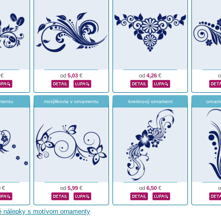
€
od
5,03
€
od
4,26
€
amentu
motýlikovia v ornamentu
kvetinový ornament
ornam
9
€
od
5,99
€
od
6,50
€
né nálepky s motívom ornamenty