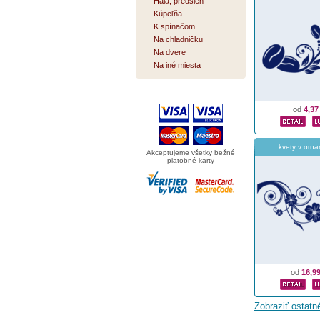
Hala, predsieň
Kúpeľňa
K spínačom
Na chladničku
Na dvere
Na iné miesta
od
4,37
kvety v orn
Akceptujeme všetky bežné
platobné karty
od
16,9
Zobraziť ostat