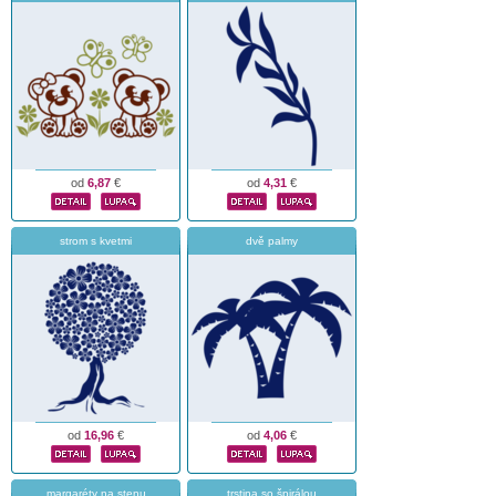
od
6,87
€
od
4,31
€
strom s kvetmi
dvě palmy
od
16,96
€
od
4,06
€
margaréty na stenu
trstina so špirálou