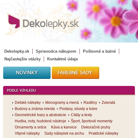
Dekolepky.sk
Sprievodca nákupom
Poštovné a balné
Najčastejšie otázky
Kontaktné údaje
Detské nálepky
Monogramy a mená
Rastliny
Zvieratá
Budovy a známa miesta
Postavy, siluety a tváre
Geometrické tvary a abstrakcie
Citáty a texty
Hudba, noty, hudobné nástroje
Šport, športové momenty
Ornamenty a srdce
Káva a kanvice
Dekoračné pruhy
Vtipné nálepky
Sady nálepiek na archu
Praktické nálepky