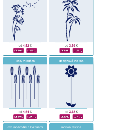
od
4,52
€
od
3,59
€
klasy v radách
designová kvetina
od
4,64
€
od
3,18
€
dva medvedíci s kvetinami
morská rastlina