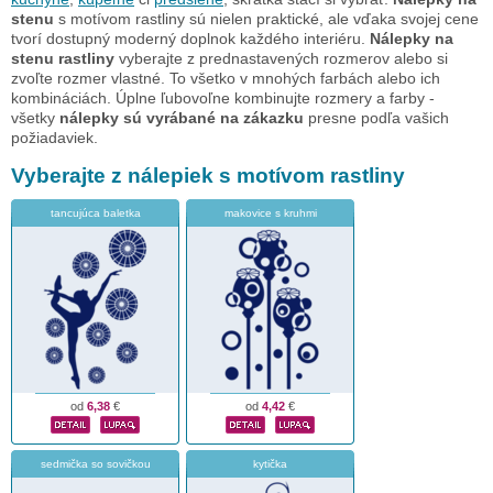
stenu
s motívom rastliny sú nielen praktické, ale vďaka svojej cene
tvorí dostupný moderný doplnok každého interiéru.
Nálepky na
stenu rastliny
vyberajte z prednastavených rozmerov alebo si
zvoľte rozmer vlastné. To všetko v mnohých farbách alebo ich
kombináciách. Úplne ľubovoľne kombinujte rozmery a farby -
všetky
nálepky sú vyrábané na zákazku
presne podľa vašich
požiadaviek.
Vyberajte z nálepiek s motívom rastliny
tancujúca baletka
makovice s kruhmi
od
6,38
€
od
4,42
€
sedmička so sovičkou
kytička