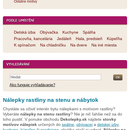
Ostatné motívy
Detská izba
Obývačka
Kuchyne
Spálňa
Pracovňa, kancelária
Jedáleň
Hala, predsieň
Kúpeľňa
K spínačom
Na chladničku
Na dvere
Na iné miesta
Ako funguje vyhľadávanie?
Nálepky rastliny na stenu a nábytok
Chystáte sa oživiť interiér bytu nálepkami s motívom rastliny?
Vyberáte
nálepky na stenu rastliny
? Nie je nič ľahšie než sa do
toho pustiť. V ponuke obchodu
Dekolepky.sk
nájdete
stovky
motívov nálepiek
určených do
spálne
,
obývacej
a
detskej izby
,
kuchyne
,
kúpeľne
či
predsiene
, skrátka stačí si vybrať.
Nálepky na