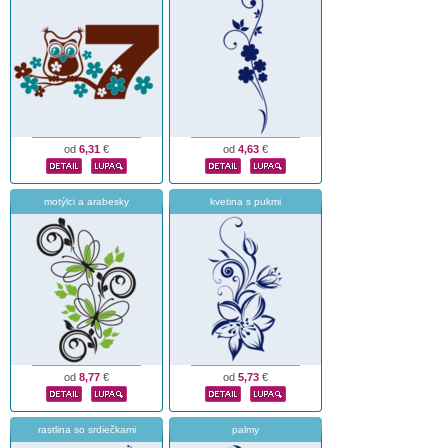
od
6,31
€
od
4,63
€
motýlci a arabesky
kvetina s pukmi
od
8,77
€
od
5,73
€
rastlina so srdiečkami
palmy