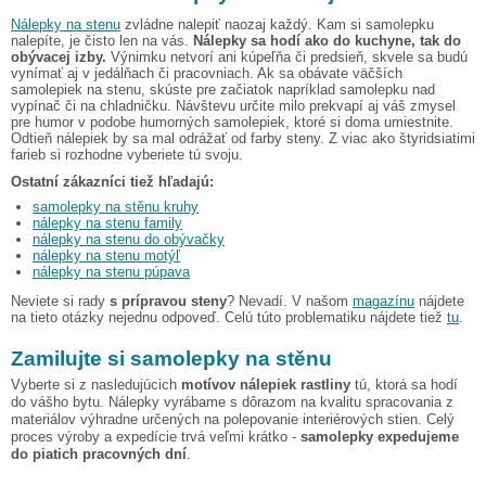
Nálepky na stenu
zvládne nalepiť naozaj každý. Kam si samolepku
nalepíte, je čisto len na vás.
Nálepky sa hodí ako do kuchyne, tak do
obývacej izby.
Výnimku netvorí ani kúpeľňa či predsieň, skvele sa budú
vynímať aj v jedálňach či pracovniach. Ak sa obávate väčších
samolepiek na stenu, skúste pre začiatok napríklad samolepku nad
vypínač či na chladničku. Návštevu určite milo prekvapí aj váš zmysel
pre humor v podobe humorných samolepiek, ktoré si doma umiestnite.
Odtieň nálepiek by sa mal odrážať od farby steny. Z viac ako štyridsiatimi
farieb si rozhodne vyberiete tú svoju.
Ostatní zákazníci tiež hľadajú:
samolepky na stěnu kruhy
nálepky na stenu family
nálepky na stenu do obývačky
nálepky na stenu motýľ
nálepky na stenu púpava
Neviete si rady
s prípravou steny
? Nevadí. V našom
magazínu
nájdete
na tieto otázky nejednu odpoveď. Celú túto problematiku nájdete tiež
tu
.
Zamilujte si samolepky na stěnu
Vyberte si z nasledujúcich
motívov nálepiek rastliny
tú, ktorá sa hodí
do vášho bytu. Nálepky vyrábame s dôrazom na kvalitu spracovania z
materiálov výhradne určených na polepovanie interiérových stien. Celý
proces výroby a expedície trvá veľmi krátko -
samolepky expedujeme
do piatich pracovných dní
.