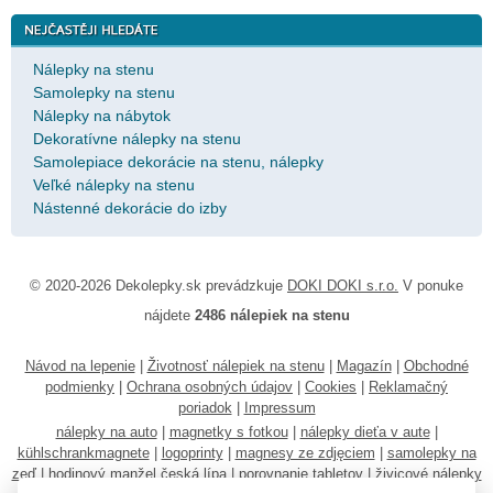
Nálepky na stenu
Samolepky na stenu
Nálepky na nábytok
Dekoratívne nálepky na stenu
Samolepiace dekorácie na stenu, nálepky
Veľké nálepky na stenu
Nástenné dekorácie do izby
© 2020-2026 Dekolepky.sk prevádzkuje
DOKI DOKI s.r.o.
V ponuke
nájdete
2486 nálepiek na stenu
Návod na lepenie
|
Životnosť nálepiek na stenu
|
Magazín
|
Obchodné
podmienky
|
Ochrana osobných údajov
|
Cookies
|
Reklamačný
poriadok
|
Impressum
nálepky na auto
|
magnetky s fotkou
|
nálepky dieťa v aute
|
kühlschrankmagnete
|
logoprinty
|
magnesy ze zdjęciem
|
samolepky na
zeď
|
hodinový manžel česká lípa
|
porovnanie tabletov
|
živicové nálepky