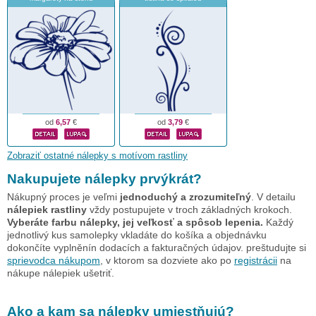
od
6,57
€
od
3,79
€
Zobraziť ostatné nálepky s motívom rastliny
Nakupujete nálepky prvýkrát?
Nákupný proces je veľmi
jednoduchý a zrozumiteľný
. V detailu
nálepiek rastliny
vždy postupujete v troch základných krokoch.
Vyberáte farbu nálepky, jej veľkosť a spôsob lepenia.
Každý
jednotlivý kus samolepky vkladáte do košíka a objednávku
dokončíte vyplněnín dodacích a fakturačných údajov. preštudujte si
sprievodca nákupom
, v ktorom sa dozviete ako po
registrácii
na
nákupe nálepiek ušetriť.
Ako a kam sa nálepky umiestňujú?