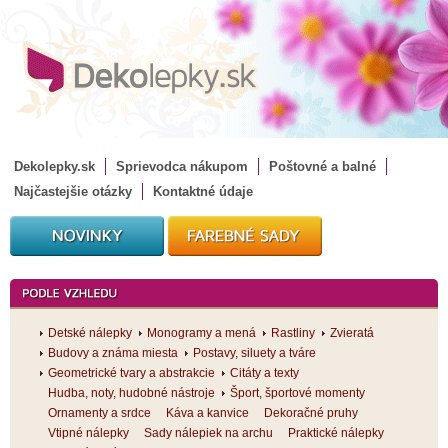
Dekolepky.sk
Sprievodca nákupom
Poštovné a balné
Najčastejšie otázky
Kontaktné údaje
Detské nálepky
Monogramy a mená
Rastliny
Zvieratá
Budovy a známa miesta
Postavy, siluety a tváre
Geometrické tvary a abstrakcie
Citáty a texty
Hudba, noty, hudobné nástroje
Šport, športové momenty
Ornamenty a srdce
Káva a kanvice
Dekoračné pruhy
Vtipné nálepky
Sady nálepiek na archu
Praktické nálepky