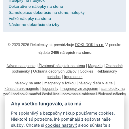
Nálepky na nábytok
Dekoratívne nálepky na stenu
Samolepiace dekorácie na stenu, nálepky
Veľké nálepky na stenu
Nástenné dekorácie do izby
© 2020-2026 Dekolepky.sk prevádzkuje
DOKI DOKI s.r.o.
V ponuke
nájdete
2486 nálepiek na stenu
Návod na lepenie
|
Životnosť nálepiek na stenu
|
Magazín
|
Obchodné
podmienky
|
Ochrana osobných údajov
|
Cookies
|
Reklamačný
poriadok
|
Impressum
nálepky na auto
|
magnetky s fotkou
|
nálepky dieťa v aute
|
kühlschrankmagnete
|
logoprinty
|
magnesy ze zdjęciem
|
samolepky na
zeď
|
hodinový manžel česká lípa
|
porovnanie tabletov
|
živicové nálepky
|
fotokalendáre
Aby všetko fungovalo, ako má
Pre spoľahlivý a bezpečný nákup používame cookies.
Niektoré sú potrebné, iné pomáhajú zlepšovať naše
služby. Chcete si
cookies nastaviť
alebo súhlasíte s