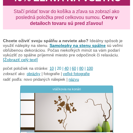
Stačí pridať tovar do košíka a zľava sa zobrazí ako
posledná položka pred celkovou sumou.
Ceny v
detailoch tovaru sú pred zľavou!
Chcete oživiť svoju spálňu a neviete ako?
Ideálny spôsob je
využiť nálepky na stenu.
Samolepky na stenu spálne
sú veľmi
obľúbenou dekoráciou. Počas niekoľkých minút sa vám podarí
vykúzliť zo spálne príjemné miesto pre odpočinok či relaxáciu.
[Zobraziť celý text]
počet položiek na stránke:
10
| 20 |
40
|
60
|
80
|
100
zobraziť ako:
obrázky
| fotografie |
veľké fotografie
radiť podľa: novo pridaných nálepiek |
názvu
vtáčkovia na konári