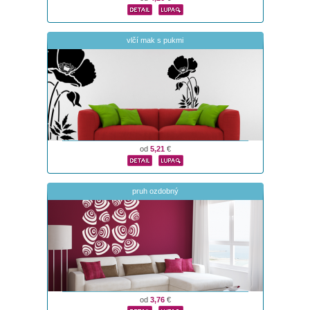
vlčí mak s pukmi
od
5,21
€
pruh ozdobný
od
3,76
€