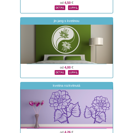
od
4,50
€
jin jang s kvetinou
od
4,00
€
kvetina rozkvitnutá
od
4,26
€