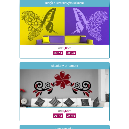
motýľ s kvetinovým krídlom
od
5,05
€
skladaný ornament
od
5,68
€
dve kvetinky