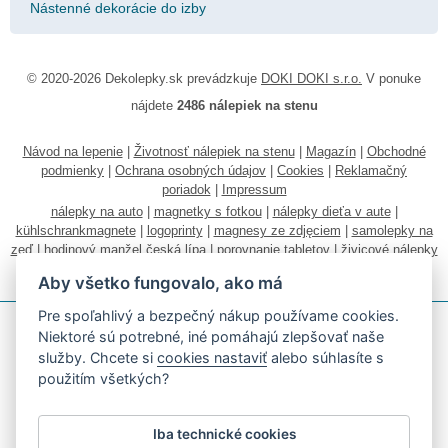
Nástenné dekorácie do izby
© 2020-2026 Dekolepky.sk prevádzkuje
DOKI DOKI s.r.o.
V ponuke
nájdete
2486 nálepiek na stenu
Návod na lepenie
|
Životnosť nálepiek na stenu
|
Magazín
|
Obchodné
podmienky
|
Ochrana osobných údajov
|
Cookies
|
Reklamačný
poriadok
|
Impressum
nálepky na auto
|
magnetky s fotkou
|
nálepky dieťa v aute
|
kühlschrankmagnete
|
logoprinty
|
magnesy ze zdjęciem
|
samolepky na
zeď
|
hodinový manžel česká lípa
|
porovnanie tabletov
|
živicové nálepky
|
fotokalendáre
Aby všetko fungovalo, ako má
Pre spoľahlivý a bezpečný nákup používame cookies.
Niektoré sú potrebné, iné pomáhajú zlepšovať naše
služby. Chcete si
cookies nastaviť
alebo súhlasíte s
použitím všetkých?
Akceptujeme všetky bežné platobné karty
Iba technické cookies