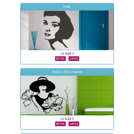
Holly
od
4,03
€
žena s vlčím makom
od
6,22
€