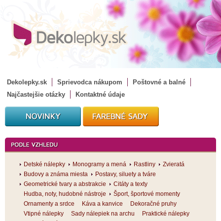
Dekolepky.sk
Sprievodca nákupom
Poštovné a balné
Najčastejšie otázky
Kontaktné údaje
Detské nálepky
Monogramy a mená
Rastliny
Zvieratá
Budovy a známa miesta
Postavy, siluety a tváre
Geometrické tvary a abstrakcie
Citáty a texty
Hudba, noty, hudobné nástroje
Šport, športové momenty
Ornamenty a srdce
Káva a kanvice
Dekoračné pruhy
Vtipné nálepky
Sady nálepiek na archu
Praktické nálepky