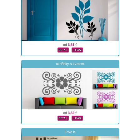
od
3,61
€
ozdôbky s kvetom
od
3,52
€
Love is