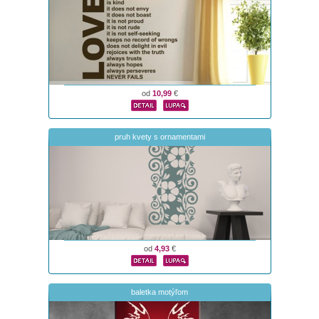
od
10,99
€
pruh kvety s ornamentami
od
4,93
€
baletka motýľom