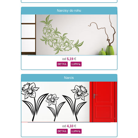
Narcisy do rohu
od
5,19
€
Narcis
od
4,10
€