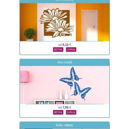
od
6,12
€
dva motýli
od
7,95
€
lístky siluety