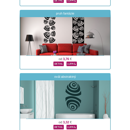
pruh fantázie
od
3,76
€
ovál abstraktný
od
3,32
€