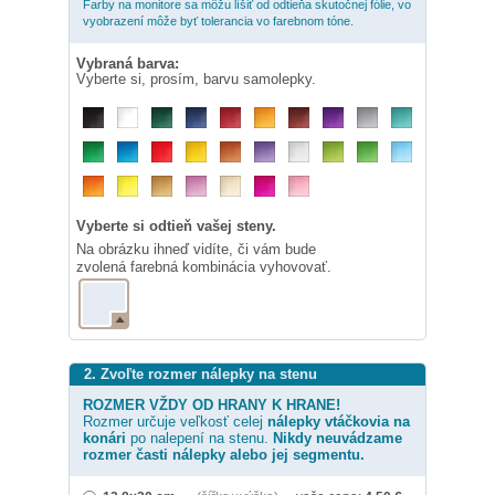
Farby na monitore sa môžu líšiť od odtieňa skutočnej fólie, vo
vyobrazení môže byť tolerancia vo farebnom tóne.
Vybraná barva:
Vyberte si, prosím, barvu samolepky.
Vyberte si odtieň vašej steny.
Na obrázku ihneď vidíte, či vám bude
zvolená farebná kombinácia vyhovovať.
2. Zvoľte rozmer nálepky na stenu
ROZMER VŽDY OD HRANY K HRANE!
Rozmer určuje veľkosť celej
nálepky
vtáčkovia na
konári
po nalepení na stenu.
Nikdy neuvádzame
rozmer časti nálepky alebo jej segmentu.