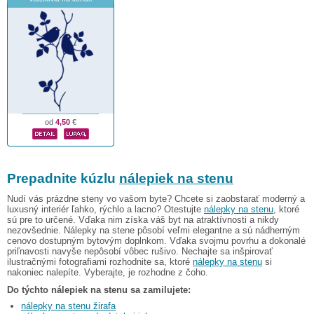
od
4,50
€
Prepadnite kúzlu
nálepiek na stenu
Nudí vás prázdne steny vo vašom byte? Chcete si zaobstarať moderný a
luxusný interiér ľahko, rýchlo a lacno? Otestujte
nálepky na stenu
, ktoré
sú pre to určené. Vďaka nim získa váš byt na atraktívnosti a nikdy
nezovšednie. Nálepky na stene pôsobí veľmi elegantne a sú nádherným
cenovo dostupným bytovým doplnkom. Vďaka svojmu povrhu a dokonalé
priľnavosti navyše nepôsobí vôbec rušivo. Nechajte sa inšpirovať
ilustračnými fotografiami rozhodnite sa, ktoré
nálepky na stenu
si
nakoniec nalepíte. Vyberajte, je rozhodne z čoho.
Do týchto nálepiek na stenu sa zamilujete:
nálepky na stenu žirafa