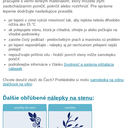
pracujete s veľmi tenkým materiálom, ktorý môžete zlým
zaobchádzaním poničiť, pokrčiť alebo roztrhnúť. Pre správne
lepenie dodržujte nasledujúce pravidlá:
pri lepení v zime vykúri miestnosť tak, aby teplota nebola dlhodobo
nižšia ako 15 °C
ak polepujete stenu, ktorá je chladná, ohrejte ju alebo počkajte na
vhodné podmienky
zaistite čistý podklad - predovšetkým prach a mastnota sú problém
pri lepení neponáhľajte - nálepky aj pri nechcenom prilepení nejdú
prelepiť
nepoužívajte prílišnú silu - hrubší povrch steny môže samolepku
poničiť
podrobnejšie informácie v článku
životnosť a správna inštalácia
nálepiek
Chcete doručit zboží do Čech? Prohlédněte si motiv
samolepka na stěnu
ptáčkové na větvi
Ďalšie obľúbené
nálepky na stenu
:
vetvičky do rohu
vetvička