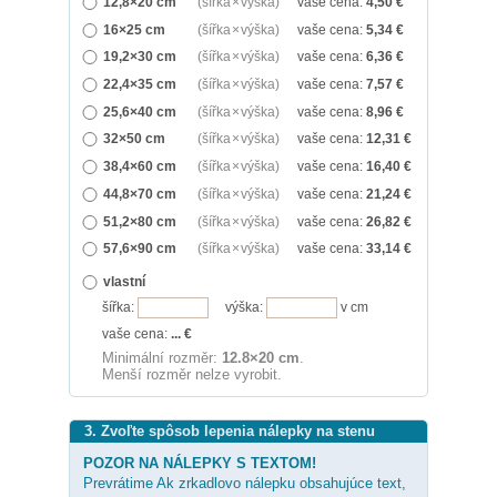
12,8×20 cm
(šířka × výška)
vaše cena:
4,50
€
16×25 cm
(šířka × výška)
vaše cena:
5,34
€
19,2×30 cm
(šířka × výška)
vaše cena:
6,36
€
22,4×35 cm
(šířka × výška)
vaše cena:
7,57
€
25,6×40 cm
(šířka × výška)
vaše cena:
8,96
€
32×50 cm
(šířka × výška)
vaše cena:
12,31
€
38,4×60 cm
(šířka × výška)
vaše cena:
16,40
€
44,8×70 cm
(šířka × výška)
vaše cena:
21,24
€
51,2×80 cm
(šířka × výška)
vaše cena:
26,82
€
57,6×90 cm
(šířka × výška)
vaše cena:
33,14
€
vlastní
šířka:
výška:
v cm
vaše cena:
...
€
Minimální rozměr:
12.8×20 cm
.
Menší rozměr nelze vyrobit.
3. Zvoľte spôsob lepenia nálepky na stenu
POZOR NA NÁLEPKY S TEXTOM!
Prevrátime Ak zrkadlovo nálepku obsahujúce text,