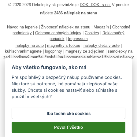
© 2020-2026 Dekolepky.sk prevádzkuje
DOKI DOKI s.r.o.
V ponuke
nájdete
2486 nálepiek na stenu
Návod na lepenie
|
Životnosť nálepiek na stenu
|
Magazín
|
Obchodné
podmienky
|
Ochrana osobných údajov
|
Cookies
|
Reklamačný
poriadok
|
Impressum
nálepky na auto
|
magnetky s fotkou
|
nálepky dieťa v aute
|
kühlschrankmagnete
|
logoprinty
|
magnesy ze zdjęciem
|
samolepky na
zeď
|
hodinový manžel česká lípa
|
porovnanie tabletov
|
živicové nálepky
|
fotokalendáre
Aby všetko fungovalo, ako má
Pre spoľahlivý a bezpečný nákup používame cookies.
Niektoré sú potrebné, iné pomáhajú zlepšovať naše
služby. Chcete si
cookies nastaviť
alebo súhlasíte s
použitím všetkých?
Akceptujeme všetky bežné platobné karty
Iba technické cookies
Podľa zákona o evidencii tržieb je predávajúci povinný vystaviť
kupujúcemu účtenku.
Povoliť všetko
Zároveň je povinný zaevidovať prijatú tržbu u správcu dane on-line; v
prípade technického výpadku potom najneskôr do 48 hodín.