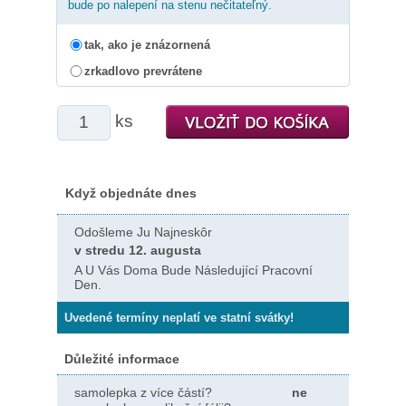
bude po nalepení na stenu nečitateľný.
tak, ako je znázornená
zrkadlovo prevrátene
ks
Když objednáte dnes
Odošleme Ju Najneskôr
v stredu 12. augusta
A U Vás Doma Bude Následující Pracovní
Den.
Uvedené termíny neplatí ve statní svátky!
Důležité informace
samolepka z více částí?
ne