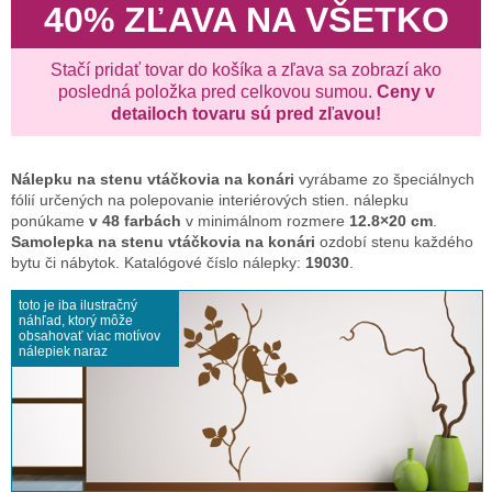
40% ZĽAVA NA VŠETKO
Stačí pridať tovar do košíka a zľava sa zobrazí ako
posledná položka pred celkovou sumou.
Ceny v
detailoch tovaru sú pred zľavou!
Nálepku na stenu
vtáčkovia na konári
vyrábame zo špeciálnych
fólií určených na polepovanie interiérových stien. nálepku
ponúkame
v 48 farbách
v minimálnom rozmere
12.8×20 cm
.
Samolepka na stenu vtáčkovia na konári
ozdobí stenu každého
bytu či nábytok. Katalógové číslo nálepky:
19030
.
toto je iba ilustračný
náhľad, ktorý môže
obsahovať viac motívov
nálepiek naraz