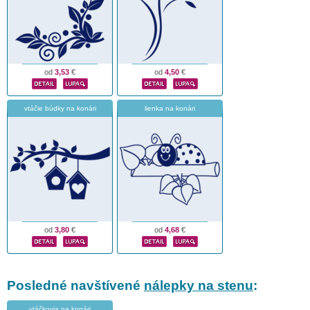
od
3,53
€
od
4,50
€
vtáčie búdky na konári
lienka na konári
od
3,80
€
od
4,68
€
Posledné navštívené
nálepky na stenu
:
vtáčkovia na konári