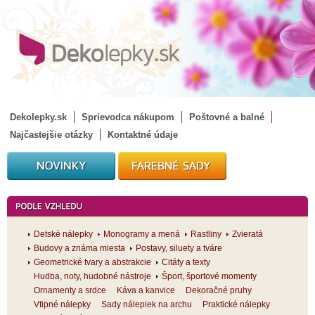
Dekolepky.sk
Sprievodca nákupom
Poštovné a balné
Najčastejšie otázky
Kontaktné údaje
Detské nálepky
Monogramy a mená
Rastliny
Zvieratá
Budovy a známa miesta
Postavy, siluety a tváre
Geometrické tvary a abstrakcie
Citáty a texty
Hudba, noty, hudobné nástroje
Šport, športové momenty
Ornamenty a srdce
Káva a kanvice
Dekoračné pruhy
Vtipné nálepky
Sady nálepiek na archu
Praktické nálepky