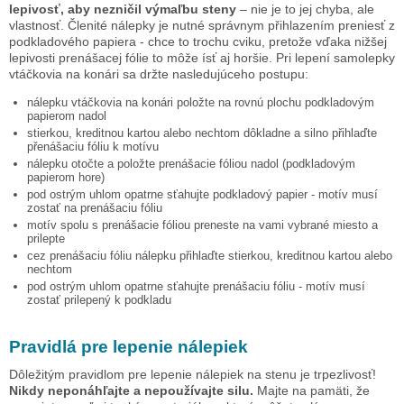
lepivosť, aby nezničil výmaľbu steny
– nie je to jej chyba, ale
vlastnosť. Členité nálepky je nutné správnym přihlazením preniesť z
podkladového papiera - chce to trochu cviku, pretože vďaka nižšej
lepivosti prenášacej fólie to môže ísť aj horšie. Pri lepení samolepky
vtáčkovia na konári
sa držte nasledujúceho postupu:
nálepku
vtáčkovia na konári
položte na rovnú plochu podkladovým
papierom nadol
stierkou, kreditnou kartou alebo nechtom dôkladne a silno přihlaďte
přenášaciu fóliu k motívu
nálepku otočte a položte prenášacie fóliou nadol (podkladovým
papierom hore)
pod ostrým uhlom opatrne sťahujte podkladový papier - motív musí
zostať na prenášaciu fóliu
motív spolu s prenášacie fóliou preneste na vami vybrané miesto a
prilepte
cez prenášaciu fóliu nálepku přihlaďte stierkou, kreditnou kartou alebo
nechtom
pod ostrým uhlom opatrne sťahujte prenášaciu fóliu - motív musí
zostať prilepený k podkladu
Pravidlá pre lepenie nálepiek
Dôležitým pravidlom pre lepenie nálepiek na stenu je trpezlivosť!
Nikdy neponáhľajte a nepoužívajte silu.
Majte na pamäti, že