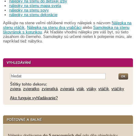
nálepky na stenu do detskej izby
nálepky na stenu mapa sveta
nálepky na stenu sovy
nálepky na stenu dekorácie
Aplikujte na stene veľmi obľúbené motívy nálepiek s názvom
Nálepka na
stenu vtáčik
,
Nálepka na stenu dva vrabčáci
alebo
Samolepka na stenu
škovránok s korunkou
. Ak hľadáte vhodnú nálepku pre váš byt, sú tieto
zásahom do čierneho. Samolepky sú určené nielen k polepenie múru, ale
napríklad tiež nábytku.
Štítky tohto dekoru:
zviera
,
zvieratko
,
zvieratká
,
zvieratá
,
vták
,
vtáky
,
vtáčik
,
vtáčiky
Ako funguje vyhľadávanie?
Nálepky dodávame
do 5 pracovných dní
odo dňa objednávky