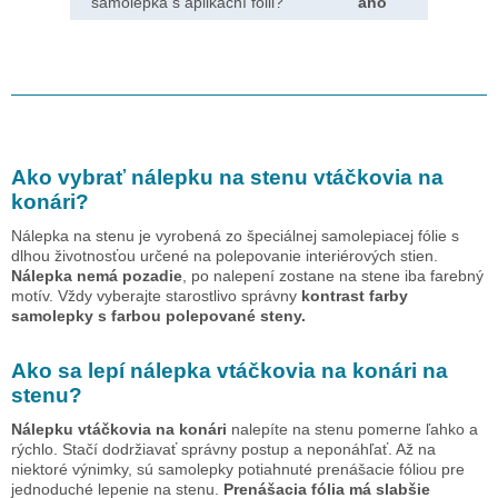
samolepka s aplikační fólii?
ano
Ako vybrať nálepku na stenu
vtáčkovia na
konári
?
Nálepka na stenu je vyrobená zo špeciálnej samolepiacej fólie s
dlhou životnosťou určené na polepovanie interiérových stien.
Nálepka nemá pozadie
, po nalepení zostane na stene iba farebný
motív. Vždy vyberajte starostlivo správny
kontrast farby
samolepky s farbou polepované steny.
Ako sa lepí nálepka
vtáčkovia na konári
na
stenu?
Nálepku
vtáčkovia na konári
nalepíte na stenu pomerne ľahko a
rýchlo. Stačí dodržiavať správny postup a neponáhľať. Až na
niektoré výnimky, sú samolepky potiahnuté prenášacie fóliou pre
jednoduché lepenie na stenu.
Prenášacia fólia má slabšie