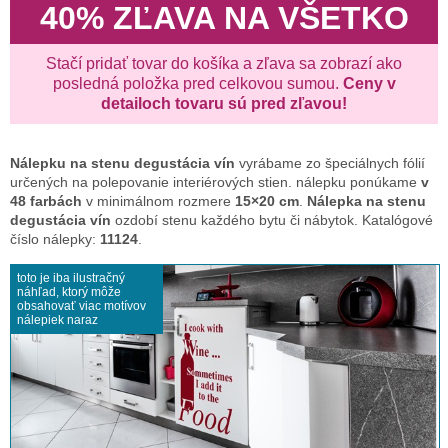
40% ZĽAVA NA VŠETKO
Stačí pridať tovar do košíka a zľava sa zobrazí ako
posledná položka pred celkovou sumou.
Ceny v
detailoch tovaru sú pred zľavou!
Nálepku na stenu
degustácia vín
vyrábame zo špeciálnych fólií
určených na polepovanie interiérových stien. nálepku ponúkame
v
48 farbách
v minimálnom rozmere
15×20 cm
.
Nálepka na stenu
degustácia vín
ozdobí stenu každého bytu či nábytok. Katalógové
číslo nálepky:
11124
.
toto je iba ilustračný
náhľad, ktorý môže
obsahovať viac motívov
nálepiek naraz