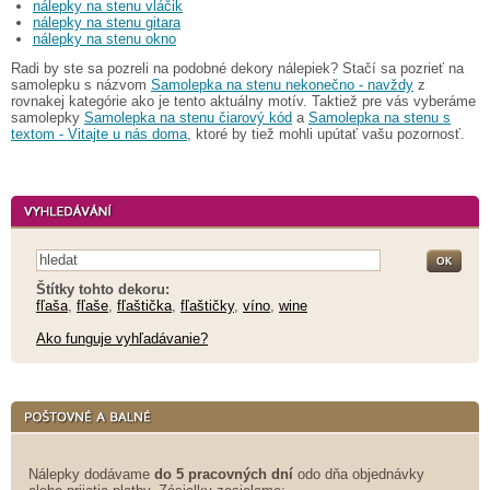
nálepky na stenu vláčik
nálepky na stenu gitara
nálepky na stenu okno
Radi by ste sa pozreli na podobné dekory nálepiek? Stačí sa pozrieť na
samolepku s názvom
Samolepka na stenu nekonečno - navždy
z
rovnakej kategórie ako je tento aktuálny motív. Taktiež pre vás vyberáme
samolepky
Samolepka na stenu čiarový kód
a
Samolepka na stenu s
textom - Vitajte u nás doma
, ktoré by tiež mohli upútať vašu pozornosť.
Štítky tohto dekoru:
fľaša
,
fľaše
,
fľaštička
,
fľaštičky
,
víno
,
wine
Ako funguje vyhľadávanie?
Nálepky dodávame
do 5 pracovných dní
odo dňa objednávky