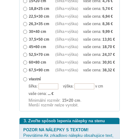
15×20 cm
(šířka × výška)
vaše cena:
4,76
€
18,8×25 cm
(šířka × výška)
vaše cena:
5,74
€
22,5×30 cm
(šířka × výška)
vaše cena:
6,94
€
26,3×35 cm
(šířka × výška)
vaše cena:
8,36
€
30×40 cm
(šířka × výška)
vaše cena:
9,99
€
37,5×50 cm
(šířka × výška)
vaše cena:
13,91
€
45×60 cm
(šířka × výška)
vaše cena:
18,70
€
52,5×70 cm
(šířka × výška)
vaše cena:
24,37
€
60×80 cm
(šířka × výška)
vaše cena:
30,91
€
67,5×90 cm
(šířka × výška)
vaše cena:
38,32
€
vlastní
šířka:
výška:
v cm
vaše cena:
...
€
Minimální rozměr:
15×20 cm
.
Menší rozměr nelze vyrobit.
3. Zvoľte spôsob lepenia nálepky na stenu
POZOR NA NÁLEPKY S TEXTOM!
Prevrátime Ak zrkadlovo nálepku obsahujúce text,