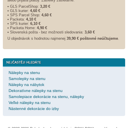
alebo prijatia platby. Zásielky zasielame:
• GLS ParcelShop:
3,20 €
• GLS kurier:
4,60 €
• SPS Parcel Shop:
4,60 €
• Packeta:
4,10 €
• SPS kurier:
6,10 €
• Packeta Home:
4,90 €
• Slovenská pošta - bez možnosti sledovania:
3,60 €
U objednávok s hodnotou najmenej
39,90 € poštovné neúčtujeme
.
Nálepky na stenu
Samolepky na stenu
Nálepky na nábytok
Dekoratívne nálepky na stenu
Samolepiace dekorácie na stenu, nálepky
Veľké nálepky na stenu
Nástenné dekorácie do izby