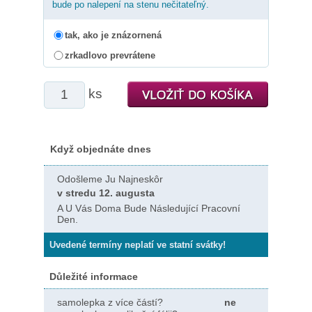
bude po nalepení na stenu nečitateľný.
tak, ako je znázornená
zrkadlovo prevrátene
ks
Když objednáte dnes
Odošleme Ju Najneskôr
v stredu 12. augusta
A U Vás Doma Bude Následující Pracovní
Den.
Uvedené termíny neplatí ve statní svátky!
Důležité informace
samolepka z více částí?
ne