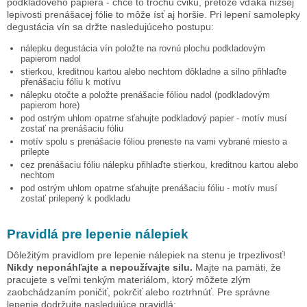
podkladového papiera - chce to trochu cviku, pretože vďaka nižšej
lepivosti prenášacej fólie to môže ísť aj horšie. Pri lepení samolepky
degustácia vín
sa držte nasledujúceho postupu:
nálepku
degustácia vín
položte na rovnú plochu podkladovým
papierom nadol
stierkou, kreditnou kartou alebo nechtom dôkladne a silno přihlaďte
přenášaciu fóliu k motívu
nálepku otočte a položte prenášacie fóliou nadol (podkladovým
papierom hore)
pod ostrým uhlom opatrne sťahujte podkladový papier - motív musí
zostať na prenášaciu fóliu
motív spolu s prenášacie fóliou preneste na vami vybrané miesto a
prilepte
cez prenášaciu fóliu nálepku přihlaďte stierkou, kreditnou kartou alebo
nechtom
pod ostrým uhlom opatrne sťahujte prenášaciu fóliu - motív musí
zostať prilepený k podkladu
Pravidlá pre lepenie nálepiek
Dôležitým pravidlom pre lepenie nálepiek na stenu je trpezlivosť!
Nikdy neponáhľajte a nepoužívajte silu.
Majte na pamäti, že
pracujete s veľmi tenkým materiálom, ktorý môžete zlým
zaobchádzaním poničiť, pokrčiť alebo roztrhnúť. Pre správne
lepenie dodržujte nasledujúce pravidlá: