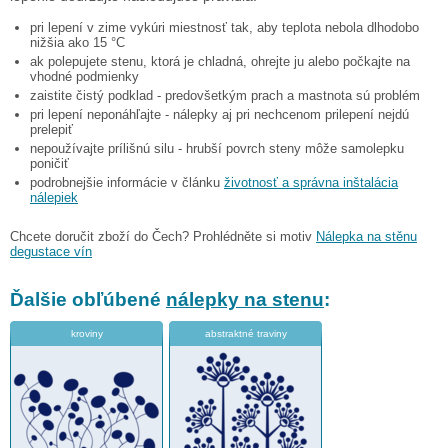
pri lepení v zime vykúri miestnosť tak, aby teplota nebola dlhodobo
nižšia ako 15 °C
ak polepujete stenu, ktorá je chladná, ohrejte ju alebo počkajte na
vhodné podmienky
zaistite čistý podklad - predovšetkým prach a mastnota sú problém
pri lepení neponáhľajte - nálepky aj pri nechcenom prilepení nejdú
prelepiť
nepoužívajte prílišnú silu - hrubší povrch steny môže samolepku
poničiť
podrobnejšie informácie v článku
životnosť a správna inštalácia
nálepiek
Chcete doručit zboží do Čech? Prohlédněte si motiv
Nálepka na stěnu
degustace vín
Ďalšie obľúbené
nálepky na stenu
:
kroviny
abstraktné traviny