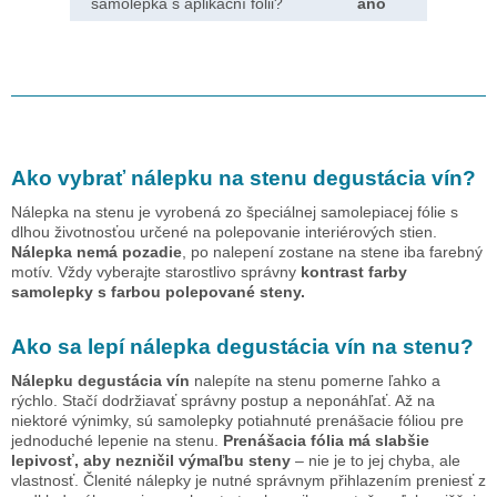
samolepka s aplikační fólii?
ano
Ako vybrať nálepku na stenu
degustácia vín
?
Nálepka na stenu je vyrobená zo špeciálnej samolepiacej fólie s
dlhou životnosťou určené na polepovanie interiérových stien.
Nálepka nemá pozadie
, po nalepení zostane na stene iba farebný
motív. Vždy vyberajte starostlivo správny
kontrast farby
samolepky s farbou polepované steny.
Ako sa lepí nálepka
degustácia vín
na stenu?
Nálepku
degustácia vín
nalepíte na stenu pomerne ľahko a
rýchlo. Stačí dodržiavať správny postup a neponáhľať. Až na
niektoré výnimky, sú samolepky potiahnuté prenášacie fóliou pre
jednoduché lepenie na stenu.
Prenášacia fólia má slabšie
lepivosť, aby nezničil výmaľbu steny
– nie je to jej chyba, ale
vlastnosť. Členité nálepky je nutné správnym přihlazením preniesť z