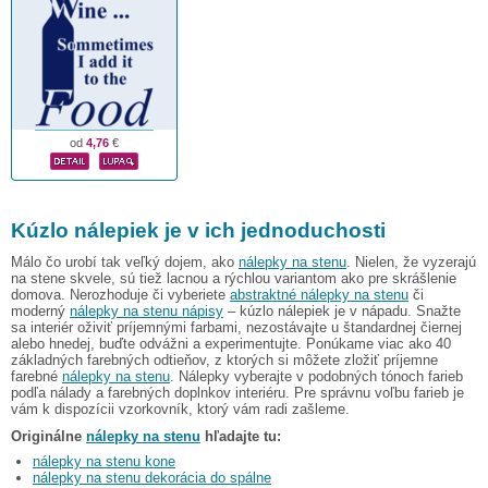
od
4,76
€
Kúzlo nálepiek je v ich jednoduchosti
Málo čo urobí tak veľký dojem, ako
nálepky na stenu
. Nielen, že vyzerajú
na stene skvele, sú tiež lacnou a rýchlou variantom ako pre skrášlenie
domova. Nerozhoduje či vyberiete
abstraktné nálepky na stenu
či
moderný
nálepky na stenu nápisy
– kúzlo nálepiek je v nápadu. Snažte
sa interiér oživiť príjemnými farbami, nezostávajte u štandardnej čiernej
alebo hnedej, buďte odvážni a experimentujte. Ponúkame viac ako 40
základných farebných odtieňov, z ktorých si môžete zložiť príjemne
farebné
nálepky na stenu
. Nálepky vyberajte v podobných tónoch farieb
podľa nálady a farebných doplnkov interiéru. Pre správnu voľbu farieb je
vám k dispozícii vzorkovník, ktorý vám radi zašleme.
Originálne
nálepky na stenu
hľadajte tu:
nálepky na stenu kone
nálepky na stenu dekorácia do spálne