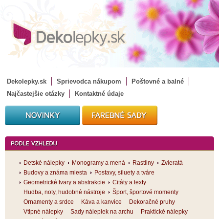
Dekolepky.sk
Sprievodca nákupom
Poštovné a balné
Najčastejšie otázky
Kontaktné údaje
Detské nálepky
Monogramy a mená
Rastliny
Zvieratá
Budovy a známa miesta
Postavy, siluety a tváre
Geometrické tvary a abstrakcie
Citáty a texty
Hudba, noty, hudobné nástroje
Šport, športové momenty
Ornamenty a srdce
Káva a kanvice
Dekoračné pruhy
Vtipné nálepky
Sady nálepiek na archu
Praktické nálepky