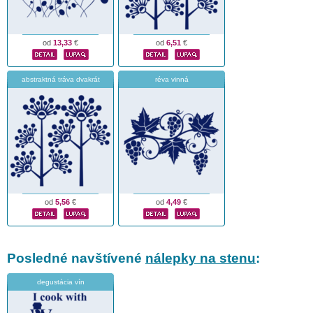
od
13,33
€
od
6,51
€
abstraktná tráva dvakrát
réva vinná
od
5,56
€
od
4,49
€
Posledné navštívené
nálepky na stenu
:
degustácia vín