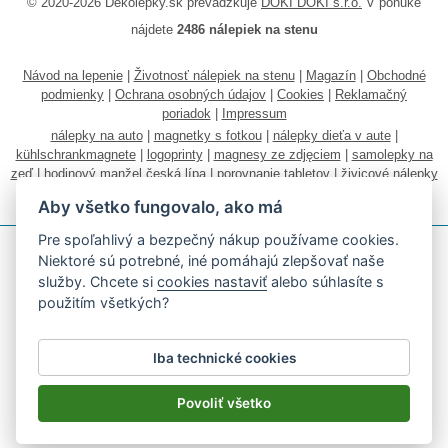
© 2020-2026 Dekolepky.sk prevádzkuje
DOKI DOKI s.r.o.
V ponuke
nájdete
2486 nálepiek na stenu
Návod na lepenie
|
Životnosť nálepiek na stenu
|
Magazín
|
Obchodné
podmienky
|
Ochrana osobných údajov
|
Cookies
|
Reklamačný
poriadok
|
Impressum
nálepky na auto
|
magnetky s fotkou
|
nálepky dieťa v aute
|
kühlschrankmagnete
|
logoprinty
|
magnesy ze zdjęciem
|
samolepky na
zeď
|
hodinový manžel česká lípa
|
porovnanie tabletov
|
živicové nálepky
|
fotokalendáre
Aby všetko fungovalo, ako má
Pre spoľahlivý a bezpečný nákup používame cookies.
Niektoré sú potrebné, iné pomáhajú zlepšovať naše
služby. Chcete si
cookies nastaviť
alebo súhlasíte s
použitím všetkých?
Akceptujeme všetky bežné platobné karty
Iba technické cookies
Podľa zákona o evidencii tržieb je predávajúci povinný vystaviť
kupujúcemu účtenku.
Povoliť všetko
Zároveň je povinný zaevidovať prijatú tržbu u správcu dane on-line; v
prípade technického výpadku potom najneskôr do 48 hodín.