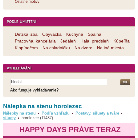
Ostatné motívy
Detská izba
Obývačka
Kuchyne
Spálňa
Pracovňa, kancelária
Jedáleň
Hala, predsieň
Kúpeľňa
K spínačom
Na chladničku
Na dvere
Na iné miesta
Ako funguje vyhľadávanie?
Nálepka na stenu horolezec
Nálepky na stenu
Podľa vzhľadu
Postavy, siluety a tváre
siluety
horolezec (11437)
HAPPY DAYS PRÁVE TERAZ