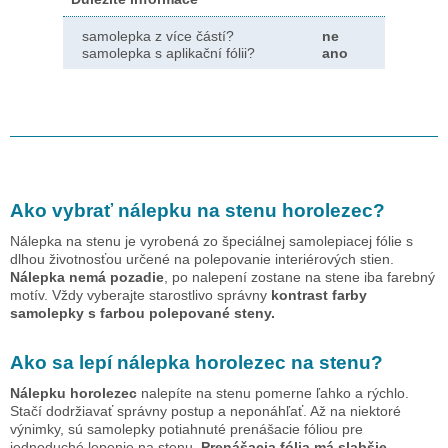
samolepka z více částí?
ne
samolepka s aplikační fólii?
ano
Ako vybrať nálepku na stenu
horolezec
?
Nálepka na stenu je vyrobená zo špeciálnej samolepiacej fólie s
dlhou životnosťou určené na polepovanie interiérových stien.
Nálepka nemá pozadie
, po nalepení zostane na stene iba farebný
motív. Vždy vyberajte starostlivo správny
kontrast farby
samolepky s farbou polepované steny.
Ako sa lepí nálepka
horolezec
na stenu?
Nálepku
horolezec
nalepíte na stenu pomerne ľahko a rýchlo.
Stačí dodržiavať správny postup a neponáhľať. Až na niektoré
výnimky, sú samolepky potiahnuté prenášacie fóliou pre
jednoduché lepenie na stenu.
Prenášacia fólia má slabšie