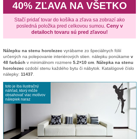
40% ZĽAVA NA VŠETKO
Stačí pridať tovar do košíka a zľava sa zobrazí ako
posledná položka pred celkovou sumou.
Ceny v
detailoch tovaru sú pred zľavou!
Nálepku na stenu
horolezec
vyrábame zo špeciálnych fólií
určených na polepovanie interiérových stien. nálepku ponúkame
v
48 farbách
v minimálnom rozmere
5.2×10 cm
.
Nálepka na stenu
horolezec
ozdobí stenu každého bytu či nábytok. Katalógové číslo
nálepky:
11437
.
toto je iba ilustračný
náhľad, ktorý môže
obsahovať viac motívov
nálepiek naraz