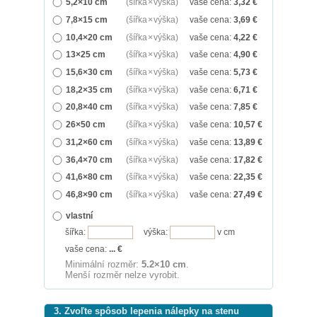
5,2×10 cm
(šířka × výška)
vaše cena:
3,32
€
7,8×15 cm
(šířka × výška)
vaše cena:
3,69
€
10,4×20 cm
(šířka × výška)
vaše cena:
4,22
€
13×25 cm
(šířka × výška)
vaše cena:
4,90
€
15,6×30 cm
(šířka × výška)
vaše cena:
5,73
€
18,2×35 cm
(šířka × výška)
vaše cena:
6,71
€
20,8×40 cm
(šířka × výška)
vaše cena:
7,85
€
26×50 cm
(šířka × výška)
vaše cena:
10,57
€
31,2×60 cm
(šířka × výška)
vaše cena:
13,89
€
36,4×70 cm
(šířka × výška)
vaše cena:
17,82
€
41,6×80 cm
(šířka × výška)
vaše cena:
22,35
€
46,8×90 cm
(šířka × výška)
vaše cena:
27,49
€
vlastní
šířka:
výška:
v cm
vaše cena:
...
€
Minimální rozměr:
5.2×10 cm
.
Menší rozměr nelze vyrobit.
3. Zvoľte spôsob lepenia nálepky na stenu