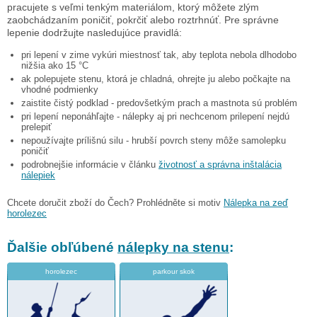
pracujete s veľmi tenkým materiálom, ktorý môžete zlým
zaobchádzaním poničiť, pokrčiť alebo roztrhnúť. Pre správne
lepenie dodržujte nasledujúce pravidlá:
pri lepení v zime vykúri miestnosť tak, aby teplota nebola dlhodobo
nižšia ako 15 °C
ak polepujete stenu, ktorá je chladná, ohrejte ju alebo počkajte na
vhodné podmienky
zaistite čistý podklad - predovšetkým prach a mastnota sú problém
pri lepení neponáhľajte - nálepky aj pri nechcenom prilepení nejdú
prelepiť
nepoužívajte prílišnú silu - hrubší povrch steny môže samolepku
poničiť
podrobnejšie informácie v článku
životnosť a správna inštalácia
nálepiek
Chcete doručit zboží do Čech? Prohlédněte si motiv
Nálepka na zeď
horolezec
Ďalšie obľúbené
nálepky na stenu
:
horolezec
parkour skok