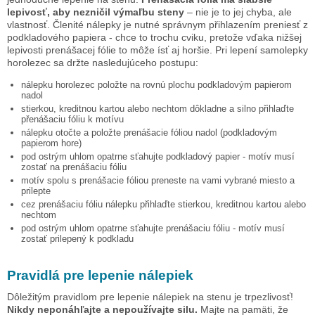
lepivosť, aby nezničil výmaľbu steny
– nie je to jej chyba, ale
vlastnosť. Členité nálepky je nutné správnym přihlazením preniesť z
podkladového papiera - chce to trochu cviku, pretože vďaka nižšej
lepivosti prenášacej fólie to môže ísť aj horšie. Pri lepení samolepky
horolezec
sa držte nasledujúceho postupu:
nálepku
horolezec
položte na rovnú plochu podkladovým papierom
nadol
stierkou, kreditnou kartou alebo nechtom dôkladne a silno přihlaďte
přenášaciu fóliu k motívu
nálepku otočte a položte prenášacie fóliou nadol (podkladovým
papierom hore)
pod ostrým uhlom opatrne sťahujte podkladový papier - motív musí
zostať na prenášaciu fóliu
motív spolu s prenášacie fóliou preneste na vami vybrané miesto a
prilepte
cez prenášaciu fóliu nálepku přihlaďte stierkou, kreditnou kartou alebo
nechtom
pod ostrým uhlom opatrne sťahujte prenášaciu fóliu - motív musí
zostať prilepený k podkladu
Pravidlá pre lepenie nálepiek
Dôležitým pravidlom pre lepenie nálepiek na stenu je trpezlivosť!
Nikdy neponáhľajte a nepoužívajte silu.
Majte na pamäti, že