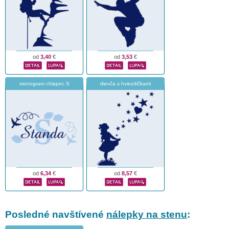
od
3,40
€
od
3,53
€
monogram chlapec S
dievča s hviezdičkami
od
6,34
€
od
8,57
€
Posledné navštívené
nálepky na stenu
: