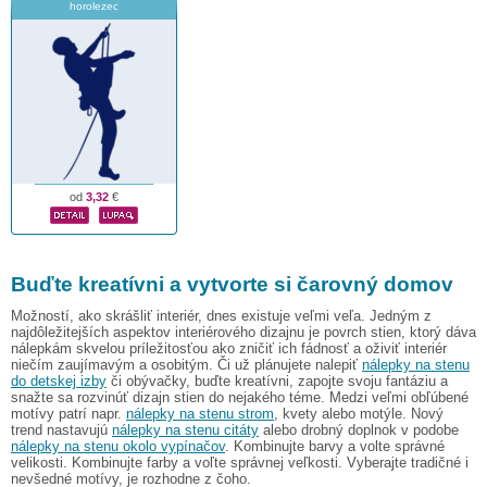
horolezec
od
3,32
€
Buďte kreatívni a vytvorte si čarovný domov
Možností, ako skrášliť interiér, dnes existuje veľmi veľa. Jedným z
najdôležitejších aspektov interiérového dizajnu je povrch stien, ktorý dáva
nálepkám skvelou príležitosťou ako zničiť ich fádnosť a oživiť interiér
niečím zaujímavým a osobitým. Či už plánujete nalepiť
nálepky na stenu
do detskej izby
či obývačky, buďte kreatívni, zapojte svoju fantáziu a
snažte sa rozvinúť dizajn stien do nejakého téme. Medzi veľmi obľúbené
motívy patrí napr.
nálepky na stenu strom
, kvety alebo motýle. Nový
trend nastavujú
nálepky na stenu citáty
alebo drobný doplnok v podobe
nálepky na stenu okolo vypínačov
. Kombinujte barvy a volte správné
velikosti. Kombinujte farby a voľte správnej veľkosti. Vyberajte tradičné i
nevšedné motívy, je rozhodne z čoho.