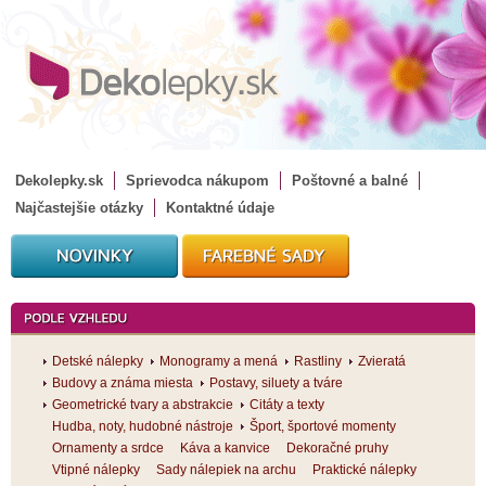
Dekolepky.sk
Sprievodca nákupom
Poštovné a balné
Najčastejšie otázky
Kontaktné údaje
Detské nálepky
Monogramy a mená
Rastliny
Zvieratá
Budovy a známa miesta
Postavy, siluety a tváre
Geometrické tvary a abstrakcie
Citáty a texty
Hudba, noty, hudobné nástroje
Šport, športové momenty
Ornamenty a srdce
Káva a kanvice
Dekoračné pruhy
Vtipné nálepky
Sady nálepiek na archu
Praktické nálepky