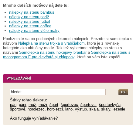
Mnoho ďalších motívov nájdete tu:
nálepky na stenu bambus
nálepky na stenu paríž
nálepky na stenu futbal
nálepky na stenu coffee
nálepky na stenu vlčie maky
Poobzerajte sa po podobných dekoroch nálepiek. Prezrite si samolepku s
názvom
Nálepka na stenu trojka s vrabčiakom
, ktorá je z rovnakej
kategórie ako aktuálny motív. Taktiež vyberáme nálepky na stenu s
názvami
Samolepka na stenu hokejový brankár
a
Samolepka na stenu s
monogramom F pre dievčatá aj chlapcov
, ktoré sa vám iste zapáči.
Štítky tohto dekoru:
pán
,
páni
,
muž
,
muži
,
šport
,
športovec
,
športovci
,
športovkyňa
,
športové
,
horolezec
,
horolezci
,
lano
,
výstup
,
skala
,
skaly
,
lezenie
Ako funguje vyhľadávanie?