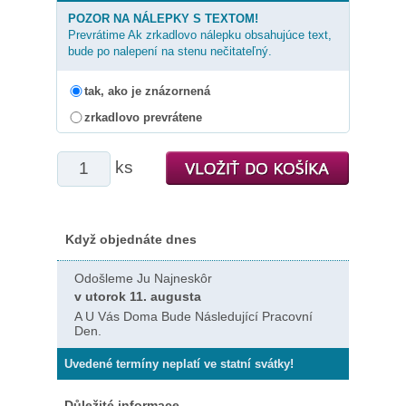
POZOR NA NÁLEPKY S TEXTOM!
Prevrátime Ak zrkadlovo nálepku obsahujúce text,
bude po nalepení na stenu nečitateľný.
tak, ako je znázornená
zrkadlovo prevrátene
ks
Když objednáte dnes
Odošleme Ju Najneskôr
v utorok 11. augusta
A U Vás Doma Bude Následující Pracovní
Den.
Uvedené termíny neplatí ve statní svátky!
Důležité informace