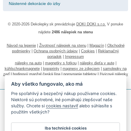
Nástenné dekorácie do izby
© 2020-2026 Dekolepky.sk prevádzkuje
DOKI DOKI s.r.o.
V ponuke
nájdete
2486 nálepiek na stenu
Návod na lepenie
|
Životnosť nálepiek na stenu
|
Magazín
|
Obchodné
podmienky
|
Ochrana osobných údajov
|
Cookies
|
Reklamačný
poriadok
|
Impressum
nálepky na auto
|
magnetky s fotkou
|
nálepky dieťa v aute
|
kühlschrankmagnete
|
logoprinty
|
magnesy ze zdjęciem
|
samolepky na
zeď
|
hodinový manžel česká lípa
|
porovnanie tabletov
|
živicové nálepky
|
fotokalendáre
Aby všetko fungovalo, ako má
Pre spoľahlivý a bezpečný nákup používame cookies.
Niektoré sú potrebné, iné pomáhajú zlepšovať naše
služby. Chcete si
cookies nastaviť
alebo súhlasíte s
použitím všetkých?
Akceptujeme všetky bežné platobné karty
Iba technické cookies