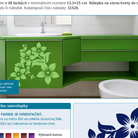
ame
v 48 farbách
v minimálnom rozmere
13.3×15 cm
.
Nálepka na stenu kvety do 
tu či nábytok. Katalógové číslo nálepky:
11526
.
čný náhľad,
vať viac
naraz
arbu samolepky
FARIEB JE ORIENTAČNÝ.
e sa môžu líšiť od odtieňa skutočnej fólie,
ôže byť tolerancia vo farebnom tóne.
Vybraná barva: