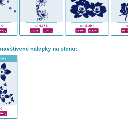
9
€
od
4,77
€
od
11,29
€
 navštívené
nálepky na stenu
:
blúka
€