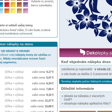
Vyberte si, prosím,
barvu samolepky.
rte si odtieň vašej steny.
brázku ihneď vidíte, či vám bude zvolená
ebná kombinácia vyhovovať.
zmer nálepky na stenu
 OD HRANY K HRANE!
eľkosť celej
nálepky
kvety do oblúka
po
nu.
Nikdy neuvádzame rozmer časti
Keď objednáte nálepku dnes
jej segmentu.
odošleme ju najneskôr
v stredu 12.
(šířka × výška)
vaše cena:
4,17
€
u vás bude za dalšie 2-3 pracovné dn
(šířka × výška)
vaše cena:
5,07
€
Termíny neplatia počas štátnych sviatkov
(šířka × výška)
vaše cena:
6,24
€
Dôležité informácie
(šířka × výška)
vaše cena:
7,65
€
(šířka × výška)
vaše cena:
9,32
€
»
skladá sa nálepka z viacerých
častí?
(šířka × výška)
vaše cena:
11,27
€
»
obsahuje nálepka aplikačnú fóliu?
(šířka × výška)
vaše cena:
15,89
€