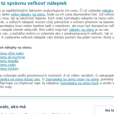
i tú správnu veľkosť nálepiek
k je najdôležitejším faktorom ovplyvňujúcim ich cenu. Či už vyberáte
nálepky
v
alebo
veľké nálepky na stenu
, bude sa ich cena diametrálne líšiť. Od veľkos
ch cena, ale aj náročnosť lepenie. Kým malú samolepku nalepíte na stenu veľm
k, u veľkých nálepiek musíte vždy premýšľať o voľnom priestore na lepenie 
molepka musí nielen farebne ladiť s interiérom, ale musí byť dostatočne veľ
 naopak interiér nehyzdili. Aké veľké majú byť
nálepky na stenu
je na vás.
ás, u každého motívu si vyberiete ako z prednastavených veľkostí, tak si a
. K zadávanie veľkosti nálepiek vám bohato postačí iba jeden rozmer, druhý 
vé nálepky na stenu:
stenu vlčie maky
stenu do kuchyne
tenu lietadlá
tenu citáty
stenu mickey
u vyberajte podľa priestorových možností. A už vôbec nezáleží, či nakupuje
lepka na stenu ležiaci pes
, či
Samolepka na stenu stopy na stene
, potrebný
 Nechajte sa inšpirovať napr. Aj nálepkou
Samolepka na stenu bozk
a uistite 
íliš malý.
I s.r.o.
V ponuke nájdete
2486 nálepiek na stenu
valo, ako má
Iba t
Magazín
|
Obchodné podmienky
|
Ochrana osobných údajov
|
Cookies
|
Reklamačný poriad