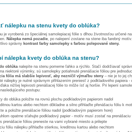
ť nálepku na stenu
kvety do oblúka
?
u je vyrobená zo špeciálnej samolepiacej fólie s dlhou životnosťou určené n
ien.
Nálepka nemá pozadie
, po nalepení zostane na stene iba farebný motív
stlivo správny
kontrast farby samolepky s farbou polepované steny.
pí nálepka
kvety do oblúka
na stenu?
 do oblúka
nalepíte na stenu pomerne ľahko a rýchlo. Stačí dodržiavať správ
na niektoré výnimky, sú samolepky potiahnuté prenášacie fóliou pre jednoduc
ia fólia má slabšie lepivosť, aby nezničil výmaľbu steny
– nie je to jej c
ité nálepky je nutné správnym přihlazením preniesť z podkladového papiera - 
vďaka nižšej lepivosti prenášacej fólie to môže ísť aj horšie. Pri lepení samo
 nasledujúceho postupu:
ty do oblúka
položte na rovnú plochu podkladovým papierom nadol
editnou kartou alebo nechtom dôkladne a silno přihlaďte přenášaciu fóliu k mo
te a položte prenášacie fóliou nadol (podkladovým papierom hore)
hlom opatrne sťahujte podkladový papier - motív musí zostať na prenášaciu f
s prenášacie fóliou preneste na vami vybrané miesto a prilepte
iu fóliu nálepku přihlaďte stierkou, kreditnou kartou alebo nechtom