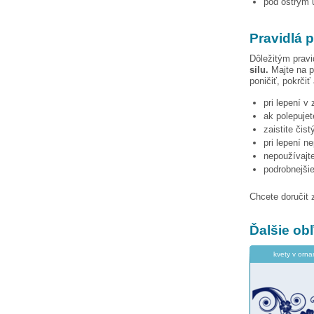
pod ostrým u
Pravidlá p
Dôležitým pravi
silu.
Majte na p
poničiť, pokrčiť
pri lepení v
ak polepujet
zaistite čis
pri lepení n
nepoužívajte
podrobnejši
Chcete doručit 
Ďalšie o
kvety v orn