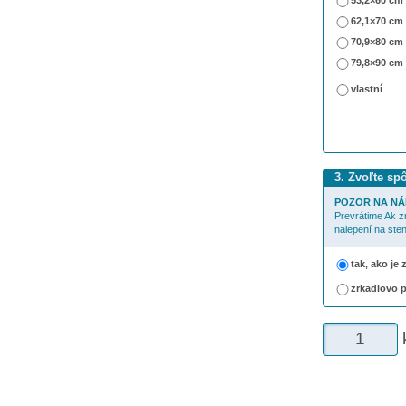
53,2×60 cm
62,1×70 cm
70,9×80 cm
79,8×90 cm
vlastní
3. Zvoľte sp
POZOR NA NÁ
Prevrátime Ak z
nalepení na sten
tak, ako je
zrkadlovo 