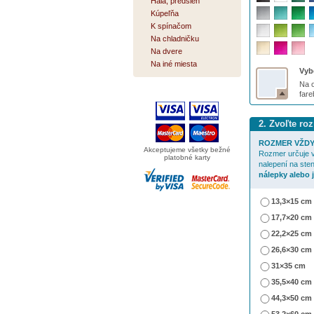
Hala, predsieň
Kúpeľňa
K spínačom
Na chladničku
Na dvere
Na iné miesta
Vybe
Na o
far
2. Zvoľte ro
ROZMER VŽDY
Akceptujeme všetky bežné
Rozmer určuje v
platobné karty
nalepení na ste
nálepky alebo 
13,3×15 cm
17,7×20 cm
22,2×25 cm
26,6×30 cm
31×35 cm
35,5×40 cm
44,3×50 cm