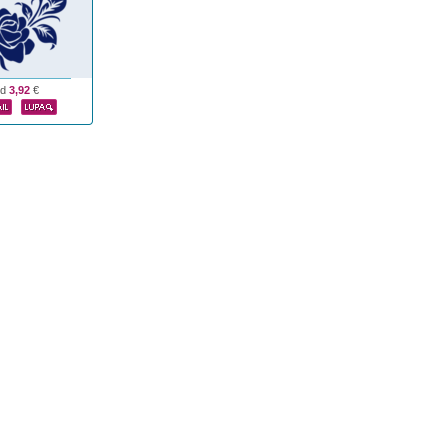
od
3,92
€