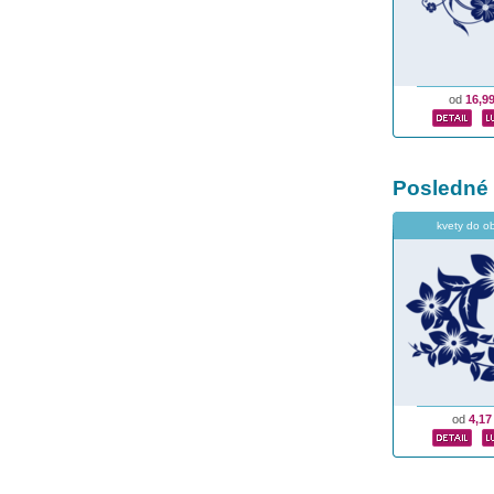
od
16,9
Posledné
kvety do o
od
4,17