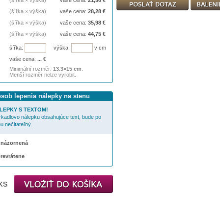
(šířka × výška)
vaše cena:
21,56
€
(šířka × výška)
vaše cena:
28,28
€
(šířka × výška)
vaše cena:
35,98
€
(šířka × výška)
vaše cena:
44,75
€
šířka:
výška:
v cm
vaše cena:
...
€
Minimální rozměr:
13.3×15 cm
.
Menší rozměr nelze vyrobit.
ôsob lepenia nálepky na stenu
LEPKY S TEXTOM!
rkadlovo nálepku obsahujúce text, bude po
u nečitateľný.
 znázornená
prevrátene
ks