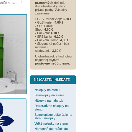
oblúka
ozdobí
pracovných dní
odo
dňa objednávky alebo
prijatia platby. Zásielky
zasielame:
• GLS ParcelShop:
3,20 €
• GLS kurier:
4,60 €
• SPS Parcel
Shop:
4,60 €
• Packeta:
4,10 €
• SPS kurier:
6,10 €
• Packeta Home:
4,90 €
• Slovenská pošta - bez
možnosti
sledovania:
3,60 €
U objednávok s hodnotou
najmenej
39,90 €
poštovné neúčtujeme
.
Nálepky na stenu
Samolepky na stenu
Nálepky na nábytok
Dekoratívne nálepky na
stenu
Samolepiace dekorácie na
stenu, nálepky
Veľké nálepky na stenu
Nástenné dekorácie do