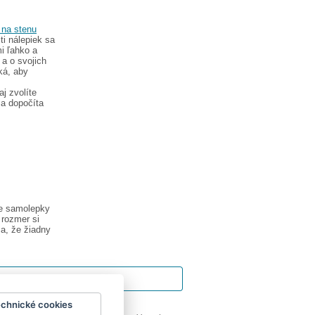
 na stenu
ti nálepiek sa
i ľahko a
a o svojich
ká, aby
j zvolíte
sa dopočíta
te samolepky
 rozmer si
sa, že žiadny
echnické cookies
ok
|
Impressum