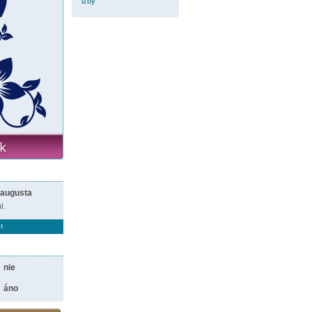
izby
 augusta
i.
!
nie
áno