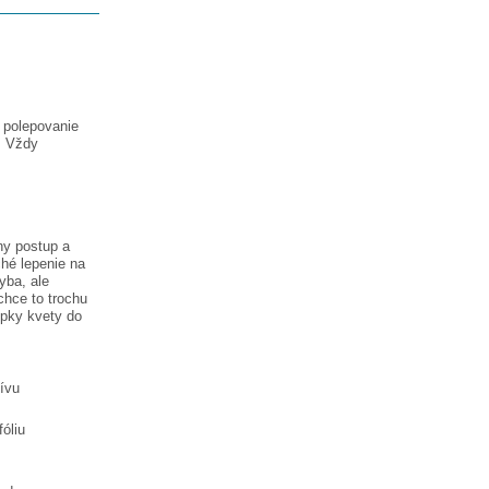
a polepovanie
. Vždy
ny postup a
hé lepenie na
hyba, ale
chce to trochu
lepky
kvety do
tívu
óliu