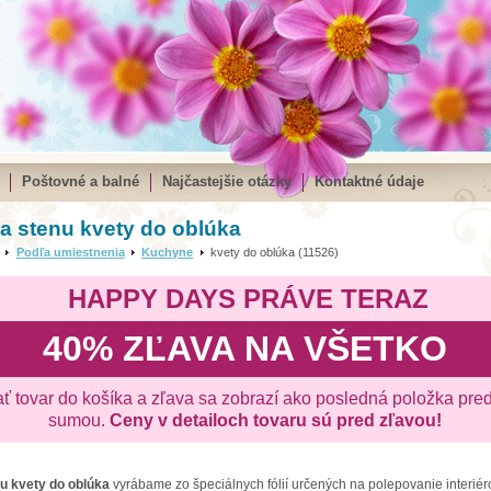
Poštovné a balné
Najčastejšie otázky
Kontaktné údaje
a stenu kvety do oblúka
Podľa umiestnenia
Kuchyne
kvety do oblúka (11526)
HAPPY DAYS PRÁVE TERAZ
40% ZĽAVA NA VŠETKO
ať tovar do košíka a zľava sa zobrazí ako posledná položka pre
sumou.
Ceny v detailoch tovaru sú pred zľavou!
nu
kvety do oblúka
vyrábame zo špeciálnych fólií určených na polepovanie interiér