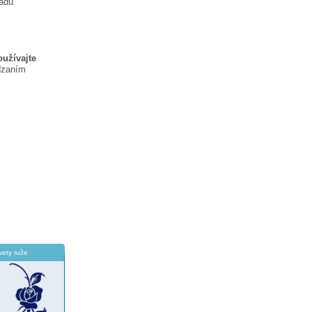
ladu
oužívajte
dzaním
vety ruže