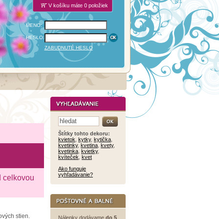
V košíku máte 0 položiek
MENO:
HESLO:
ZABUDNUTÉ HESLO
Štítky tohto dekoru:
kvietok
,
kytky
,
kytička
,
kvetinky
,
kvetina
,
kvety
,
kvetinka
,
kvietky
,
kvíteček
,
kvet
Ako funguje
vyhľadávanie?
d celkovou
ových stien.
Nálepky dodávame
do 5