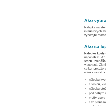
Ako vybra
Nálepka na sten
interiérových st
vyberajte staro
Ako sa le
Nálepku
kvety
neponáhľať. Až 
stenu.
Prenášac
vlastnosť. Člen
cviku, pretože 
oblúka
sa držte
nálepku
kve
stierkou, kr
nálepku otoč
pod ostrým u
motív spolu 
cez prenášac