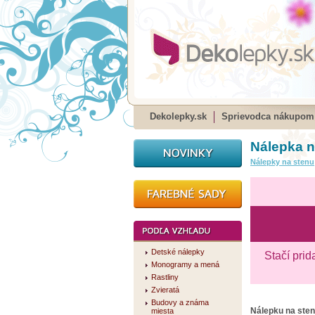
Dekolepky.sk
Sprievodca nákupom
Nálepka n
Nálepky na stenu
Detské nálepky
Stačí prid
Monogramy a mená
Rastliny
Zvieratá
Budovy a známa
Nálepku na ste
miesta