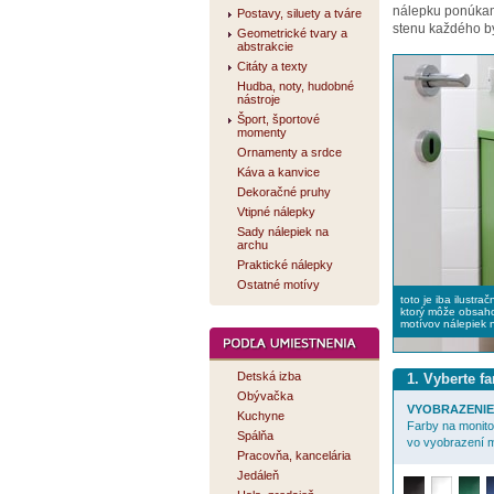
nálepku ponúk
Postavy, siluety a tváre
stenu každého by
Geometrické tvary a
abstrakcie
Citáty a texty
Hudba, noty, hudobné
nástroje
Šport, športové
momenty
Ornamenty a srdce
Káva a kanvice
Dekoračné pruhy
Vtipné nálepky
Sady nálepiek na
archu
Praktické nálepky
Ostatné motívy
toto je iba ilustra
ktorý môže obsaho
motívov nálepiek 
Detská izba
1. Vyberte f
Obývačka
VYOBRAZENIE 
Kuchyne
Farby na monitor
Spálňa
vo vyobrazení m
Pracovňa, kancelária
Jedáleň