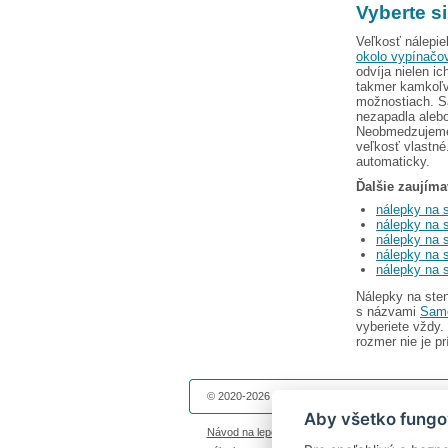
Vyberte s
Veľkosť nálepie
okolo vypínačo
odvíja nielen i
takmer kamkoľve
možnostiach. Sa
nezapadla alebo
Neobmedzujeme v
veľkosť vlastné
automaticky.
Ďalšie zaujíma
nálepky na 
nálepky na 
nálepky na s
nálepky na s
nálepky na 
Nálepky na sten
s názvami
Samo
vyberiete vždy.
rozmer nie je pr
© 2020-2026 Dekolepky.sk prevádzkuje
DOKI DOK
Aby všetko fungo
Návod na lepenie
|
Životnosť nálepiek na stenu
|