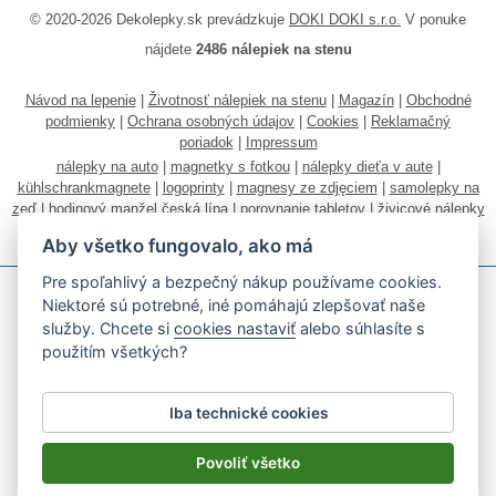
© 2020-2026 Dekolepky.sk prevádzkuje
DOKI DOKI s.r.o.
V ponuke
nájdete
2486 nálepiek na stenu
Návod na lepenie
|
Životnosť nálepiek na stenu
|
Magazín
|
Obchodné
podmienky
|
Ochrana osobných údajov
|
Cookies
|
Reklamačný
poriadok
|
Impressum
nálepky na auto
|
magnetky s fotkou
|
nálepky dieťa v aute
|
kühlschrankmagnete
|
logoprinty
|
magnesy ze zdjęciem
|
samolepky na
zeď
|
hodinový manžel česká lípa
|
porovnanie tabletov
|
živicové nálepky
|
fotokalendáre
Aby všetko fungovalo, ako má
Pre spoľahlivý a bezpečný nákup používame cookies.
Niektoré sú potrebné, iné pomáhajú zlepšovať naše
služby. Chcete si
cookies nastaviť
alebo súhlasíte s
použitím všetkých?
Akceptujeme všetky bežné platobné karty
Iba technické cookies
Podľa zákona o evidencii tržieb je predávajúci povinný vystaviť
kupujúcemu účtenku.
Povoliť všetko
Zároveň je povinný zaevidovať prijatú tržbu u správcu dane on-line; v
prípade technického výpadku potom najneskôr do 48 hodín.