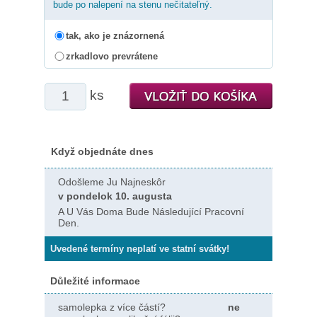
bude po nalepení na stenu nečitateľný.
tak, ako je znázornená
zrkadlovo prevrátene
ks
Když objednáte dnes
Odošleme Ju Najneskôr
v pondelok 10. augusta
A U Vás Doma Bude Následující Pracovní
Den.
Uvedené termíny neplatí ve statní svátky!
Důležité informace
samolepka z více částí?
ne