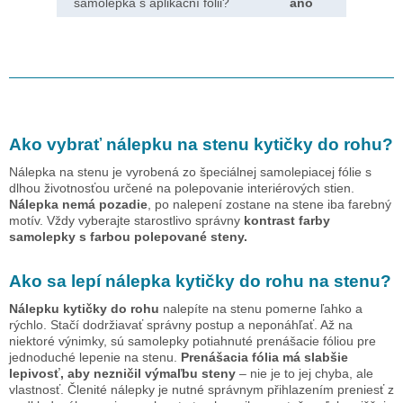
samolepka s aplikační fólii?
ano
Ako vybrať nálepku na stenu
kytičky do rohu
?
Nálepka na stenu je vyrobená zo špeciálnej samolepiacej fólie s
dlhou životnosťou určené na polepovanie interiérových stien.
Nálepka nemá pozadie
, po nalepení zostane na stene iba farebný
motív. Vždy vyberajte starostlivo správny
kontrast farby
samolepky s farbou polepované steny.
Ako sa lepí nálepka
kytičky do rohu
na stenu?
Nálepku
kytičky do rohu
nalepíte na stenu pomerne ľahko a
rýchlo. Stačí dodržiavať správny postup a neponáhľať. Až na
niektoré výnimky, sú samolepky potiahnuté prenášacie fóliou pre
jednoduché lepenie na stenu.
Prenášacia fólia má slabšie
lepivosť, aby nezničil výmaľbu steny
– nie je to jej chyba, ale
vlastnosť. Členité nálepky je nutné správnym přihlazením preniesť z