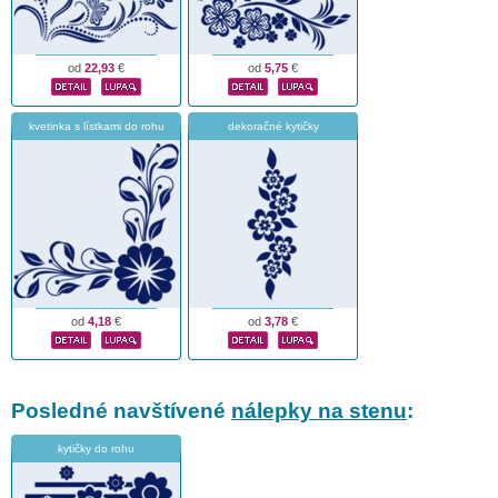
od
22,93
€
od
5,75
€
kvetinka s lístkami do rohu
dekoračné kytičky
od
4,18
€
od
3,78
€
Posledné navštívené
nálepky na stenu
:
kytičky do rohu