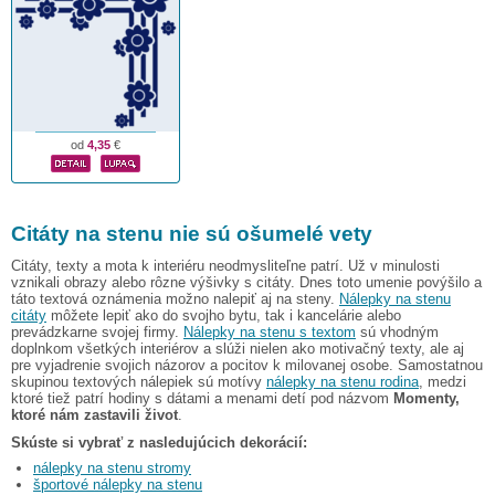
od
4,35
€
Citáty na stenu nie sú ošumelé vety
Citáty, texty a mota k interiéru neodmysliteľne patrí. Už v minulosti
vznikali obrazy alebo rôzne výšivky s citáty. Dnes toto umenie povýšilo a
táto textová oznámenia možno nalepiť aj na steny.
Nálepky na stenu
citáty
môžete lepiť ako do svojho bytu, tak i kancelárie alebo
prevádzkarne svojej firmy.
Nálepky na stenu s textom
sú vhodným
doplnkom všetkých interiérov a slúži nielen ako motivačný texty, ale aj
pre vyjadrenie svojich názorov a pocitov k milovanej osobe. Samostatnou
skupinou textových nálepiek sú motívy
nálepky na stenu rodina
, medzi
ktoré tiež patrí hodiny s dátami a menami detí pod názvom
Momenty,
ktoré nám zastavili život
.
Skúste si vybrať z nasledujúcich dekorácií:
nálepky na stenu stromy
športové nálepky na stenu