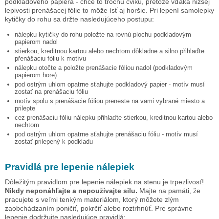
podkladového papiera - chce to trochu cviku, pretože vďaka nižšej
lepivosti prenášacej fólie to môže ísť aj horšie. Pri lepení samolepky
kytičky do rohu
sa držte nasledujúceho postupu:
nálepku
kytičky do rohu
položte na rovnú plochu podkladovým
papierom nadol
stierkou, kreditnou kartou alebo nechtom dôkladne a silno přihlaďte
přenášaciu fóliu k motívu
nálepku otočte a položte prenášacie fóliou nadol (podkladovým
papierom hore)
pod ostrým uhlom opatrne sťahujte podkladový papier - motív musí
zostať na prenášaciu fóliu
motív spolu s prenášacie fóliou preneste na vami vybrané miesto a
prilepte
cez prenášaciu fóliu nálepku přihlaďte stierkou, kreditnou kartou alebo
nechtom
pod ostrým uhlom opatrne sťahujte prenášaciu fóliu - motív musí
zostať prilepený k podkladu
Pravidlá pre lepenie nálepiek
Dôležitým pravidlom pre lepenie nálepiek na stenu je trpezlivosť!
Nikdy neponáhľajte a nepoužívajte silu.
Majte na pamäti, že
pracujete s veľmi tenkým materiálom, ktorý môžete zlým
zaobchádzaním poničiť, pokrčiť alebo roztrhnúť. Pre správne
lepenie dodržujte nasledujúce pravidlá: