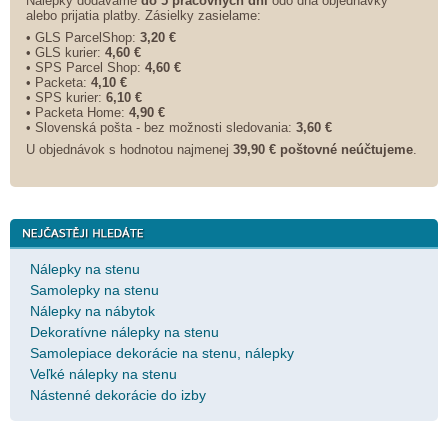
Nálepky dodávame
do 5 pracovných dní
odo dňa objednávky
alebo prijatia platby. Zásielky zasielame:
• GLS ParcelShop:
3,20 €
• GLS kurier:
4,60 €
• SPS Parcel Shop:
4,60 €
• Packeta:
4,10 €
• SPS kurier:
6,10 €
• Packeta Home:
4,90 €
• Slovenská pošta - bez možnosti sledovania:
3,60 €
U objednávok s hodnotou najmenej
39,90 € poštovné neúčtujeme
.
Nálepky na stenu
Samolepky na stenu
Nálepky na nábytok
Dekoratívne nálepky na stenu
Samolepiace dekorácie na stenu, nálepky
Veľké nálepky na stenu
Nástenné dekorácie do izby