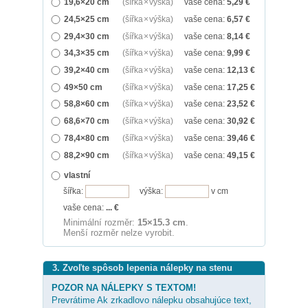
19,6×20 cm
(šířka × výška)
vaše cena:
5,29
€
24,5×25 cm
(šířka × výška)
vaše cena:
6,57
€
29,4×30 cm
(šířka × výška)
vaše cena:
8,14
€
34,3×35 cm
(šířka × výška)
vaše cena:
9,99
€
39,2×40 cm
(šířka × výška)
vaše cena:
12,13
€
49×50 cm
(šířka × výška)
vaše cena:
17,25
€
58,8×60 cm
(šířka × výška)
vaše cena:
23,52
€
68,6×70 cm
(šířka × výška)
vaše cena:
30,92
€
78,4×80 cm
(šířka × výška)
vaše cena:
39,46
€
88,2×90 cm
(šířka × výška)
vaše cena:
49,15
€
vlastní
šířka:
výška:
v cm
vaše cena:
...
€
Minimální rozměr:
15×15.3 cm
.
Menší rozměr nelze vyrobit.
3. Zvoľte spôsob lepenia nálepky na stenu
POZOR NA NÁLEPKY S TEXTOM!
Prevrátime Ak zrkadlovo nálepku obsahujúce text,