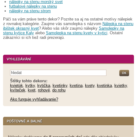
nálepky na stenu morský svet
futbalové nálepky na stenu
nálepky na stenu strom
Páči sa vám práve tento dekor? Pozrite sa aj na ostatné motívy nálepiek
z rovnakej kategórie. Zaujme vás samolepka s názvom
Nálepka na stenu
ibištek okrasný kvet
? Alebo vás skôr zaujmú nálepky
Samolepky na
stenu kytice Kaly
alebo
Samolepka na stenu kvety v kytici
. Ostatní
zákazníci si ich tiež radi prezerajú.
Štítky tohto dekoru:
kvietok
,
kytky
,
kytička
,
kvetinky
,
kvetina
,
kvety
,
kvetinka
,
kvietky
,
kvíteček
,
kvet
,
rohové
,
do rohu
Ako funguje vyhľadávanie?