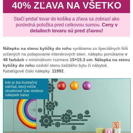
40% ZĽAVA NA VŠETKO
Stačí pridať tovar do košíka a zľava sa zobrazí ako
posledná položka pred celkovou sumou.
Ceny v
detailoch tovaru sú pred zľavou!
Nálepku na stenu
kytičky do rohu
vyrábame zo špeciálnych fólií
určených na polepovanie interiérových stien. nálepku ponúkame
v
48 farbách
v minimálnom rozmere
15×15.3 cm
.
Nálepka na stenu
kytičky do rohu
ozdobí stenu každého bytu či nábytok.
Katalógové číslo nálepky:
11992
.
toto je iba ilustračný
náhľad, ktorý môže
obsahovať viac motívov
nálepiek naraz