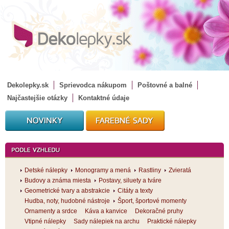
Dekolepky.sk
Sprievodca nákupom
Poštovné a balné
Najčastejšie otázky
Kontaktné údaje
Detské nálepky
Monogramy a mená
Rastliny
Zvieratá
Budovy a známa miesta
Postavy, siluety a tváre
Geometrické tvary a abstrakcie
Citáty a texty
Hudba, noty, hudobné nástroje
Šport, športové momenty
Ornamenty a srdce
Káva a kanvice
Dekoračné pruhy
Vtipné nálepky
Sady nálepiek na archu
Praktické nálepky