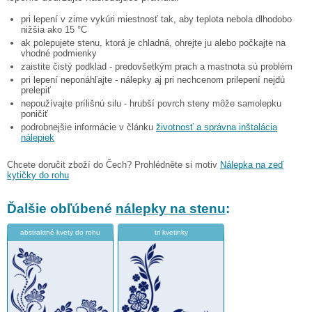
pri lepení v zime vykúri miestnosť tak, aby teplota nebola dlhodobo
nižšia ako 15 °C
ak polepujete stenu, ktorá je chladná, ohrejte ju alebo počkajte na
vhodné podmienky
zaistite čistý podklad - predovšetkým prach a mastnota sú problém
pri lepení neponáhľajte - nálepky aj pri nechcenom prilepení nejdú
prelepiť
nepoužívajte prílišnú silu - hrubší povrch steny môže samolepku
poničiť
podrobnejšie informácie v článku
životnosť a správna inštalácia
nálepiek
Chcete doručit zboží do Čech? Prohlédněte si motiv
Nálepka na zeď
kytičky do rohu
Ďalšie obľúbené
nálepky na stenu
:
abstraktné kvety do rohu
tri kvetinky