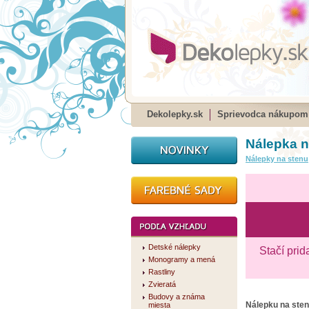
Dekolepky.sk
Sprievodca nákupom
Nálepka n
Nálepky na stenu
Detské nálepky
Stačí prid
Monogramy a mená
Rastliny
Zvieratá
Budovy a známa
Nálepku na ste
miesta