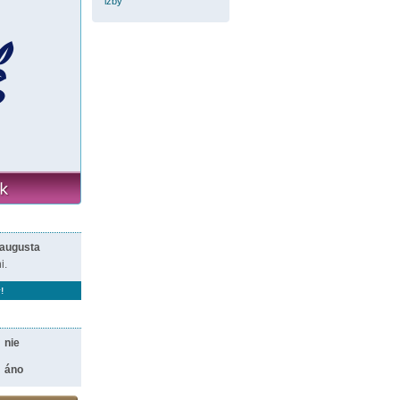
izby
 augusta
i.
!
nie
áno