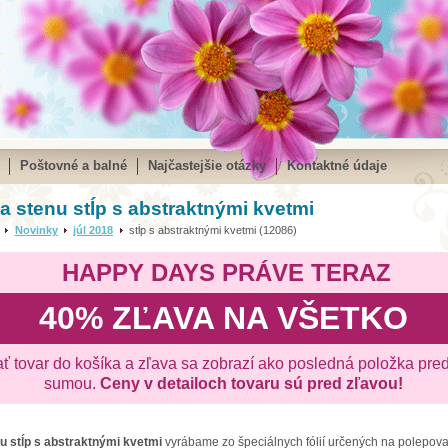
Poštovné a balné
Najčastejšie otázky
Kontaktné údaje
a stenu stĺp s abstraktnými kvetmi
Novinky
júl 2018
stĺp s abstraktnými kvetmi (12086)
HAPPY DAYS PRÁVE TERAZ
40% ZĽAVA NA VŠETKO
ať tovar do košíka a zľava sa zobrazí ako posledná položka pre
sumou.
Ceny v detailoch tovaru sú pred zľavou!
nu
stĺp s abstraktnými kvetmi
vyrábame zo špeciálnych fólií určených na polepov