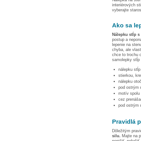
interiérových st
vyberajte staro
Ako sa le
Nálepku
stĺp s
postup a neponá
lepenie na sten
chyba, ale vlas
chce to trochu c
samolepky
stĺp
nálepku
stĺ
stierkou, kr
nálepku otoč
pod ostrým u
motív spolu 
cez prenášac
pod ostrým u
Pravidlá p
Dôležitým pravi
silu.
Majte na p
poničiť, pokrčiť