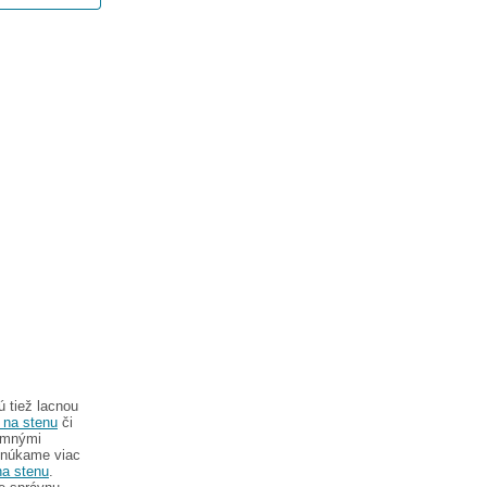
ú tiež lacnou
 na stenu
či
jemnými
Ponúkame viac
na stenu
.