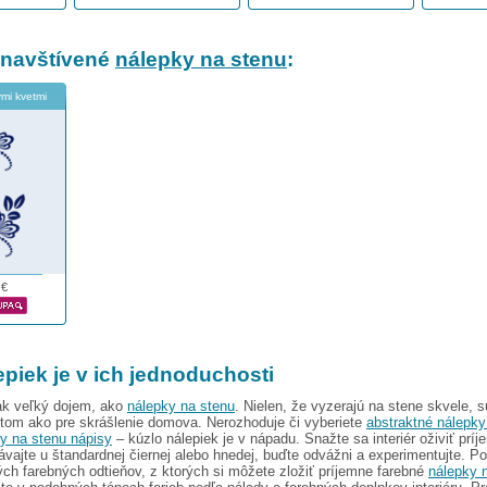
 navštívené
nálepky na stenu
:
ými kvetmi
€
epiek je v ich jednoduchosti
tak veľký dojem, ako
nálepky na stenu
. Nielen, že vyzerajú na stene skvele, s
ntom ako pre skrášlenie domova. Nerozhoduje či vyberiete
abstraktné nálepky
y na stenu nápisy
– kúzlo nálepiek je v nápadu. Snažte sa interiér oživiť prí
ávajte u štandardnej čiernej alebo hnedej, buďte odvážni a experimentujte. 
ch farebných odtieňov, z ktorých si môžete zložiť príjemne farebné
nálepky 