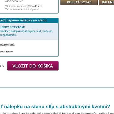
vaše cena:
...
€
Minimální rozměr:
23.5×40 cm
.
Menší rozměr nelze vyrobit.
ôsob lepenia nálepky na stenu
LEPKY S TEXTOM!
rkadlovo nálepku obsahujúce text, bude po
u nečitateľný.
 znázornená
prevrátene
ks
ť nálepku na stenu
stĺp s abstraktnými kvetmi
?
u je vyrobená zo špeciálnej samolepiacej fólie s dlhou životnosťou určené n