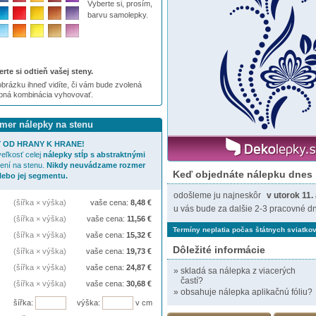
Vyberte si, prosím,
barvu samolepky.
rte si odtieň vašej steny.
brázku ihneď vidíte, či vám bude zvolená
ebná kombinácia vyhovovať.
zmer nálepky na stenu
 OD HRANY K HRANE!
eľkosť celej
nálepky
stĺp s abstraktnými
ení na stenu.
Nikdy neuvádzame rozmer
Keď objednáte nálepku dnes
alebo jej segmentu.
odošleme ju najneskôr
v utorok 11.
(šířka × výška)
vaše cena:
8,48
€
u vás bude za dalšie 2-3 pracovné dn
(šířka × výška)
vaše cena:
11,56
€
Termíny neplatia počas štátnych sviatkov
(šířka × výška)
vaše cena:
15,32
€
Dôležité informácie
(šířka × výška)
vaše cena:
19,73
€
(šířka × výška)
vaše cena:
24,87
€
»
skladá sa nálepka z viacerých
častí?
(šířka × výška)
vaše cena:
30,68
€
»
obsahuje nálepka aplikačnú fóliu?
šířka:
výška:
v cm