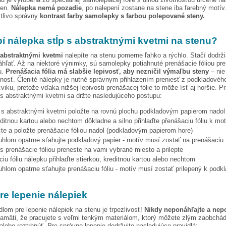
ien.
Nálepka nemá pozadie
, po nalepení zostane na stene iba farebný motív
stlivo správny
kontrast farby samolepky s farbou polepované steny.
pí nálepka
stĺp s abstraktnými kvetmi
na stenu?
 abstraktnými kvetmi
nalepíte na stenu pomerne ľahko a rýchlo. Stačí dodrž
hľať. Až na niektoré výnimky, sú samolepky potiahnuté prenášacie fóliou pr
u.
Prenášacia fólia má slabšie lepivosť, aby nezničil výmaľbu steny
– nie 
tnosť. Členité nálepky je nutné správnym přihlazením preniesť z podkladového
viku, pretože vďaka nižšej lepivosti prenášacej fólie to môže ísť aj horšie. Pr
 s abstraktnými kvetmi
sa držte nasledujúceho postupu:
p s abstraktnými kvetmi
položte na rovnú plochu podkladovým papierom nadol
editnou kartou alebo nechtom dôkladne a silno přihlaďte přenášaciu fóliu k mo
te a položte prenášacie fóliou nadol (podkladovým papierom hore)
hlom opatrne sťahujte podkladový papier - motív musí zostať na prenášaciu f
s prenášacie fóliou preneste na vami vybrané miesto a prilepte
iu fóliu nálepku přihlaďte stierkou, kreditnou kartou alebo nechtom
hlom opatrne sťahujte prenášaciu fóliu - motív musí zostať prilepený k podk
re lepenie nálepiek
dlom pre lepenie nálepiek na stenu je trpezlivosť!
Nikdy neponáhľajte a nep
amäti, že pracujete s veľmi tenkým materiálom, ktorý môžete zlým zaobchá
 alebo roztrhnúť. Pre správne lepenie dodržujte nasledujúce pravidlá: