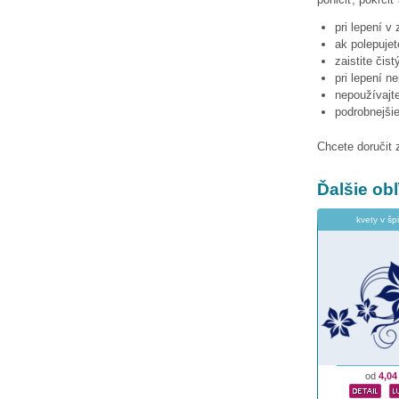
pri lepení v
ak polepujet
zaistite čis
pri lepení n
nepoužívajte
podrobnejši
Chcete doručit 
Ďalšie o
kvety v špi
od
4,04