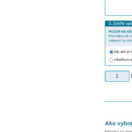
3. Zvoľte sp
POZOR NA NÁ
Prevrátime Ak z
nalepení na sten
tak, ako je
zrkadlovo 
Ako vybra
Nálepka na sten