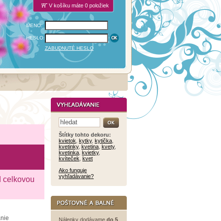
V košíku máte 0 položiek
MENO:
HESLO:
ZABUDNUTÉ HESLO
Štítky tohto dekoru:
kvietok
,
kytky
,
kytička
,
kvetinky
,
kvetina
,
kvety
,
kvetinka
,
kvietky
,
kvíteček
,
kvet
Ako funguje
vyhľadávanie?
d celkovou
anie
Nálepky dodávame
do 5