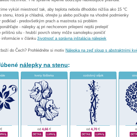
 zime vykúri miestnosť tak, aby teplota nebola dlhodobo nižšia ako 15 °C
e stenu, ktorá je chladná, ohrejte ju alebo počkajte na vhodné podmienky
tý podklad - predovšetkým prach a mastnota sú problém
eponáhľajte - nálepky aj pri nechcenom prilepení nejdú prelepiť
 prílišnú silu - hrubší povrch steny môže samolepku poničiť
e informácie v článku
životnosť a správna inštalácia nálepiek
zboží do Čech? Prohlédněte si motiv
Nálepka na zeď sloup s abstraktními kv
bľúbené
nálepky na stenu
:
rále
kvety Ibišteka
ozdobný stĺpik
str
€
od
4,66
€
od
4,70
€