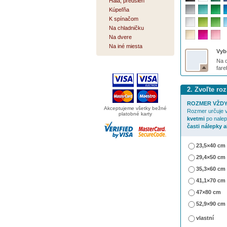
Hala, predsieň
Kúpeľňa
K spínačom
Na chladničku
Na dvere
Na iné miesta
Vybe
Na o
far
2. Zvoľte ro
ROZMER VŽDY
Akceptujeme všetky bežné
Rozmer určuje v
platobné karty
kvetmi
po nalep
časti nálepky 
23,5×40 cm
29,4×50 cm
35,3×60 cm
41,1×70 cm
47×80 cm
52,9×90 cm
vlastní