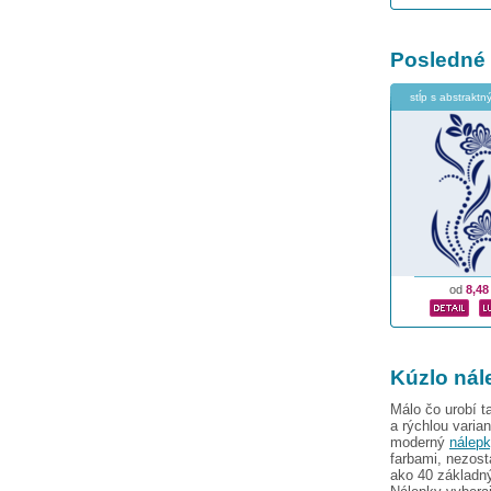
Posledné
stĺp s abstraktn
od
8,48
Kúzlo nál
Málo čo urobí 
a rýchlou varia
moderný
nálepk
farbami, nezost
ako 40 základný