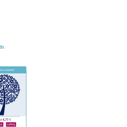
ěty
om s kvetmi
od
4,77
€