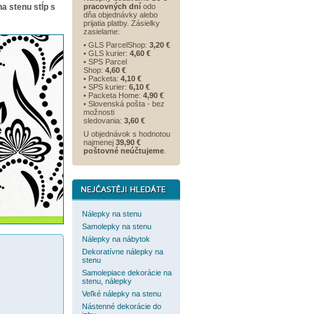
a stenu stĺp s
pracovných dní
odo
dňa objednávky alebo
prijatia platby. Zásielky
zasielame:
• GLS ParcelShop:
3,20 €
• GLS kurier:
4,60 €
• SPS Parcel
Shop:
4,60 €
• Packeta:
4,10 €
• SPS kurier:
6,10 €
• Packeta Home:
4,90 €
• Slovenská pošta - bez
možnosti
sledovania:
3,60 €
U objednávok s hodnotou
najmenej
39,90 €
poštovné neúčtujeme
.
Nálepky na stenu
Samolepky na stenu
Nálepky na nábytok
Dekoratívne nálepky na
stenu
Samolepiace dekorácie na
stenu, nálepky
Veľké nálepky na stenu
Nástenné dekorácie do