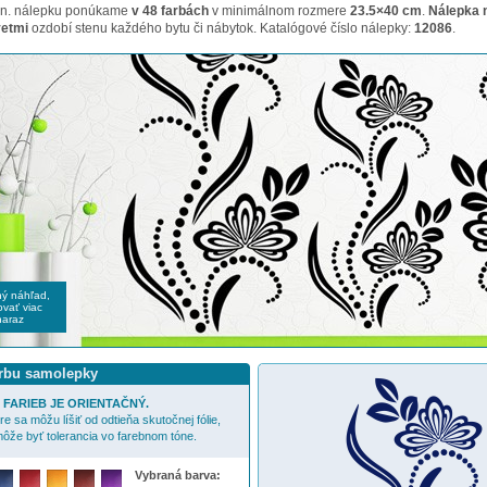
tien. nálepku ponúkame
v 48 farbách
v minimálnom rozmere
23.5×40 cm
.
Nálepka n
vetmi
ozdobí stenu každého bytu či nábytok. Katalógové číslo nálepky:
12086
.
čný náhľad,
vať viac
naraz
arbu samolepky
FARIEB JE ORIENTAČNÝ.
e sa môžu líšiť od odtieňa skutočnej fólie,
ôže byť tolerancia vo farebnom tóne.
Vybraná barva: