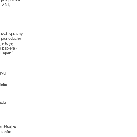
. Vždy
iavať správny
e jednoduché
je to jej
 papiera -
i lepení
tívu
óliu
ladu
oužívajte
dzaním