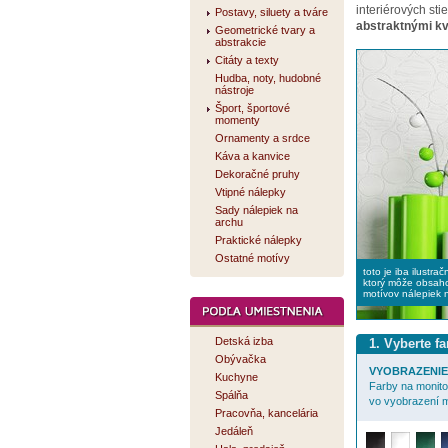
interiérových s
Postavy, siluety a tváre
abstraktnými k
Geometrické tvary a
abstrakcie
Citáty a texty
Hudba, noty, hudobné
nástroje
Šport, športové
momenty
Ornamenty a srdce
Káva a kanvice
Dekoračné pruhy
Vtipné nálepky
Sady nálepiek na
archu
Praktické nálepky
Ostatné motívy
toto je iba ilustra
ktorý môže obsaho
motívov nálepiek 
Detská izba
1. Vyberte f
Obývačka
VYOBRAZENIE 
Kuchyne
Farby na monitor
Spálňa
vo vyobrazení m
Pracovňa, kancelária
Jedáleň