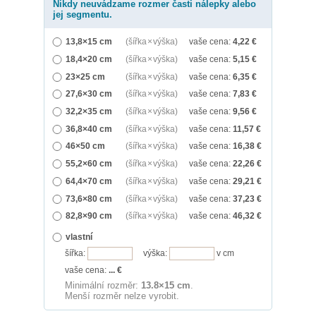
Nikdy neuvádzame rozmer časti nálepky alebo
jej segmentu.
13,8×15 cm
(šířka × výška)
vaše cena:
4,22
€
18,4×20 cm
(šířka × výška)
vaše cena:
5,15
€
23×25 cm
(šířka × výška)
vaše cena:
6,35
€
27,6×30 cm
(šířka × výška)
vaše cena:
7,83
€
32,2×35 cm
(šířka × výška)
vaše cena:
9,56
€
36,8×40 cm
(šířka × výška)
vaše cena:
11,57
€
46×50 cm
(šířka × výška)
vaše cena:
16,38
€
55,2×60 cm
(šířka × výška)
vaše cena:
22,26
€
64,4×70 cm
(šířka × výška)
vaše cena:
29,21
€
73,6×80 cm
(šířka × výška)
vaše cena:
37,23
€
82,8×90 cm
(šířka × výška)
vaše cena:
46,32
€
vlastní
šířka:
výška:
v cm
vaše cena:
...
€
Minimální rozměr:
13.8×15 cm
.
Menší rozměr nelze vyrobit.