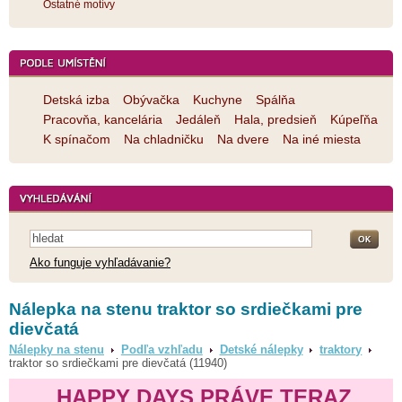
Ostatné motívy
Detská izba
Obývačka
Kuchyne
Spálňa
Pracovňa, kancelária
Jedáleň
Hala, predsieň
Kúpeľňa
K spínačom
Na chladničku
Na dvere
Na iné miesta
Ako funguje vyhľadávanie?
Nálepka na stenu traktor so srdiečkami pre
dievčatá
Nálepky na stenu
Podľa vzhľadu
Detské nálepky
traktory
traktor so srdiečkami pre dievčatá (11940)
HAPPY DAYS PRÁVE TERAZ