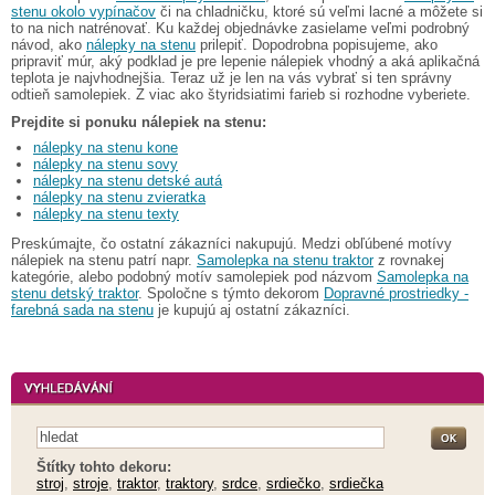
stenu okolo vypínačov
či na chladničku, ktoré sú veľmi lacné a môžete si
to na nich natrénovať. Ku každej objednávke zasielame veľmi podrobný
návod, ako
nálepky na stenu
prilepiť. Dopodrobna popisujeme, ako
pripraviť múr, aký podklad je pre lepenie nálepiek vhodný a aká aplikačná
teplota je najvhodnejšia. Teraz už je len na vás vybrať si ten správny
odtieň samolepiek. Z viac ako štyridsiatimi farieb si rozhodne vyberiete.
Prejdite si ponuku nálepiek na stenu:
nálepky na stenu kone
nálepky na stenu sovy
nálepky na stenu detské autá
nálepky na stenu zvieratka
nálepky na stenu texty
Preskúmajte, čo ostatní zákazníci nakupujú. Medzi obľúbené motívy
nálepiek na stenu patrí napr.
Samolepka na stenu traktor
z rovnakej
kategórie, alebo podobný motív samolepiek pod názvom
Samolepka na
stenu detský traktor
. Spoločne s týmto dekorom
Dopravné prostriedky -
farebná sada na stenu
je kupujú aj ostatní zákazníci.
Štítky tohto dekoru:
stroj
,
stroje
,
traktor
,
traktory
,
srdce
,
srdiečko
,
srdiečka