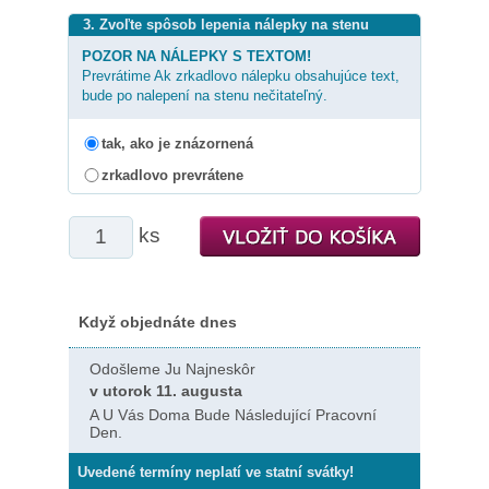
3. Zvoľte spôsob lepenia nálepky na stenu
POZOR NA NÁLEPKY S TEXTOM!
Prevrátime Ak zrkadlovo nálepku obsahujúce text,
bude po nalepení na stenu nečitateľný.
tak, ako je znázornená
zrkadlovo prevrátene
ks
Když objednáte dnes
Odošleme Ju Najneskôr
v utorok 11. augusta
A U Vás Doma Bude Následující Pracovní
Den.
Uvedené termíny neplatí ve statní svátky!