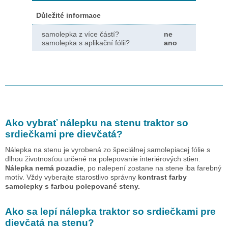
Důležité informace
samolepka z více částí?
ne
samolepka s aplikační fólii?
ano
Ako vybrať nálepku na stenu
traktor so
srdiečkami pre dievčatá
?
Nálepka na stenu je vyrobená zo špeciálnej samolepiacej fólie s
dlhou životnosťou určené na polepovanie interiérových stien.
Nálepka nemá pozadie
, po nalepení zostane na stene iba farebný
motív. Vždy vyberajte starostlivo správny
kontrast farby
samolepky s farbou polepované steny.
Ako sa lepí nálepka
traktor so srdiečkami pre
dievčatá
na stenu?