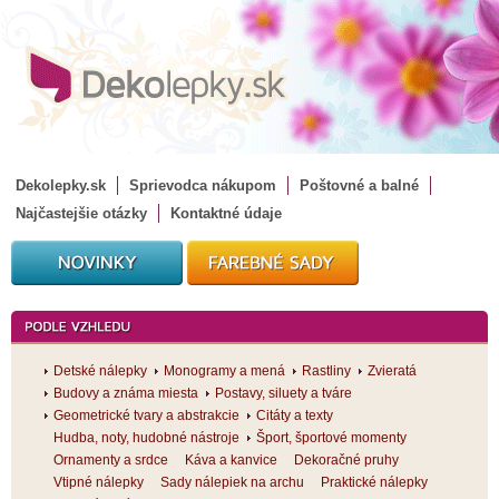
Dekolepky.sk
Sprievodca nákupom
Poštovné a balné
Najčastejšie otázky
Kontaktné údaje
Detské nálepky
Monogramy a mená
Rastliny
Zvieratá
Budovy a známa miesta
Postavy, siluety a tváre
Geometrické tvary a abstrakcie
Citáty a texty
Hudba, noty, hudobné nástroje
Šport, športové momenty
Ornamenty a srdce
Káva a kanvice
Dekoračné pruhy
Vtipné nálepky
Sady nálepiek na archu
Praktické nálepky