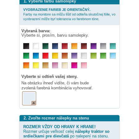
1. Vyberte farbu samolepky
VYOBRAZENIE FARIEB JE ORIENTAČNÝ.
Farby na monitore sa môžu líšiť od odtieňa skutočnej fólie, vo
vyobrazení môže byť tolerancia vo farebnom tóne.
Vybraná barva:
Vyberte si, prosím, barvu samolepky.
Vyberte si odtieň vašej steny.
Na obrázku ihneď vidíte, či vám bude
zvolená farebná kombinácia vyhovovať.
2. Zvoľte rozmer nálepky na stenu
ROZMER VŽDY OD HRANY K HRANE!
Rozmer určuje veľkosť celej
nálepky
traktor so
srdiečkami pre dievčatá
po nalepení na stenu.