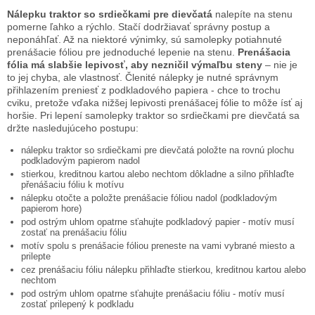
Nálepku
traktor so srdiečkami pre dievčatá
nalepíte na stenu
pomerne ľahko a rýchlo. Stačí dodržiavať správny postup a
neponáhľať. Až na niektoré výnimky, sú samolepky potiahnuté
prenášacie fóliou pre jednoduché lepenie na stenu.
Prenášacia
fólia má slabšie lepivosť, aby nezničil výmaľbu steny
– nie je
to jej chyba, ale vlastnosť. Členité nálepky je nutné správnym
přihlazením preniesť z podkladového papiera - chce to trochu
cviku, pretože vďaka nižšej lepivosti prenášacej fólie to môže ísť aj
horšie. Pri lepení samolepky
traktor so srdiečkami pre dievčatá
sa
držte nasledujúceho postupu:
nálepku
traktor so srdiečkami pre dievčatá
položte na rovnú plochu
podkladovým papierom nadol
stierkou, kreditnou kartou alebo nechtom dôkladne a silno přihlaďte
přenášaciu fóliu k motívu
nálepku otočte a položte prenášacie fóliou nadol (podkladovým
papierom hore)
pod ostrým uhlom opatrne sťahujte podkladový papier - motív musí
zostať na prenášaciu fóliu
motív spolu s prenášacie fóliou preneste na vami vybrané miesto a
prilepte
cez prenášaciu fóliu nálepku přihlaďte stierkou, kreditnou kartou alebo
nechtom
pod ostrým uhlom opatrne sťahujte prenášaciu fóliu - motív musí
zostať prilepený k podkladu