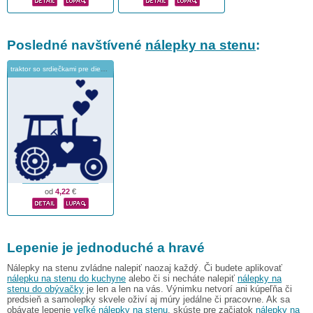
Posledné navštívené
nálepky na stenu
:
traktor so srdiečkami pre dievčatá
od
4,22
€
Lepenie je jednoduché a hravé
Nálepky na stenu zvládne nalepiť naozaj každý. Či budete aplikovať
nálepku na stenu do kuchyne
alebo či si necháte nalepiť
nálepky na
stenu do obývačky
je len a len na vás. Výnimku netvorí ani kúpeľňa či
predsieň a samolepky skvele oživí aj múry jedálne či pracovne. Ak sa
obávate lepenie
veľké nálepky na stenu
, skúste pre začiatok
nálepky na