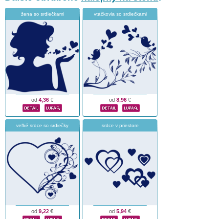
žena so srdiečkami
vtáčkovia so srdiečkami
od
4,36
€
od
8,96
€
veľké srdce so srdiečky
srdce v priestore
od
9,22
€
od
5,94
€