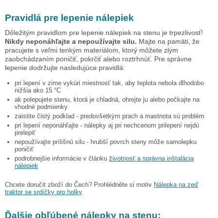
Pravidlá pre lepenie nálepiek
Dôležitým pravidlom pre lepenie nálepiek na stenu je trpezlivosť!
Nikdy neponáhľajte a nepoužívajte silu.
Majte na pamäti, že
pracujete s veľmi tenkým materiálom, ktorý môžete zlým
zaobchádzaním poničiť, pokrčiť alebo roztrhnúť. Pre správne
lepenie dodržujte nasledujúce pravidlá:
pri lepení v zime vykúri miestnosť tak, aby teplota nebola dlhodobo
nižšia ako 15 °C
ak polepujete stenu, ktorá je chladná, ohrejte ju alebo počkajte na
vhodné podmienky
zaistite čistý podklad - predovšetkým prach a mastnota sú problém
pri lepení neponáhľajte - nálepky aj pri nechcenom prilepení nejdú
prelepiť
nepoužívajte prílišnú silu - hrubší povrch steny môže samolepku
poničiť
podrobnejšie informácie v článku
životnosť a správna inštalácia
nálepiek
Chcete doručit zboží do Čech? Prohlédněte si motiv
Nálepka na zeď
traktor se srdíčky pro holky
Ďalšie obľúbené
nálepky na stenu
: