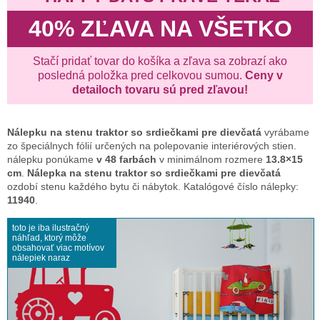
40% ZĽAVA NA VŠETKO
Stačí pridať tovar do košíka a zľava sa zobrazí ako
posledná položka pred celkovou sumou.
Ceny v
detailoch tovaru sú pred zľavou!
Nálepku na stenu
traktor so srdiečkami pre dievčatá
vyrábame
zo špeciálnych fólií určených na polepovanie interiérových stien.
nálepku ponúkame
v 48 farbách
v minimálnom rozmere
13.8×15
cm
.
Nálepka na stenu traktor so srdiečkami pre dievčatá
ozdobí stenu každého bytu či nábytok. Katalógové číslo nálepky:
11940
.
toto je iba ilustračný
náhľad, ktorý môže
obsahovať viac motívov
nálepiek naraz