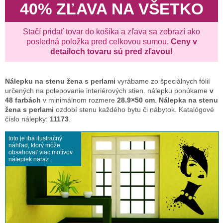
40% ZĽAVA NA VŠETKO
Stačí pridať tovar do košíka a zľava sa zobrazí ako
posledná položka pred celkovou sumou.
Ceny v
detailoch tovaru sú pred zľavou!
Nálepku na stenu
žena s perlami
vyrábame zo špeciálnych fólií
určených na polepovanie interiérových stien. nálepku ponúkame
v
48 farbách
v minimálnom rozmere
28.9×50 cm
.
Nálepka na stenu
žena s perlami
ozdobí stenu každého bytu či nábytok. Katalógové
číslo nálepky:
11173
.
toto je iba ilustračný
náhľad, ktorý môže
obsahovať viac motívov
nálepiek naraz