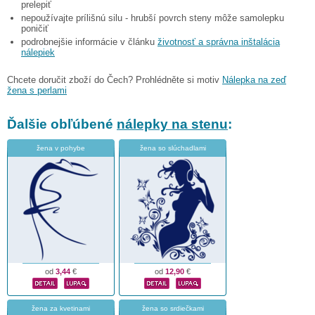
prelepiť
nepoužívajte prílišnú silu - hrubší povrch steny môže samolepku
poničiť
podrobnejšie informácie v článku
životnosť a správna inštalácia
nálepiek
Chcete doručit zboží do Čech? Prohlédněte si motiv
Nálepka na zeď
žena s perlami
Ďalšie obľúbené
nálepky na stenu
:
žena v pohybe
žena so slúchadlami
od
3,44
€
od
12,90
€
žena za kvetinami
žena so srdiečkami