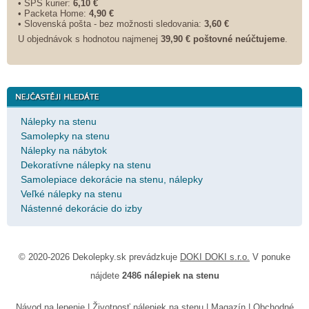
• SPS kurier:
6,10 €
• Packeta Home:
4,90 €
• Slovenská pošta - bez možnosti sledovania:
3,60 €
U objednávok s hodnotou najmenej
39,90 € poštovné neúčtujeme
.
Nálepky na stenu
Samolepky na stenu
Nálepky na nábytok
Dekoratívne nálepky na stenu
Samolepiace dekorácie na stenu, nálepky
Veľké nálepky na stenu
Nástenné dekorácie do izby
© 2020-2026 Dekolepky.sk prevádzkuje
DOKI DOKI s.r.o.
V ponuke
nájdete
2486 nálepiek na stenu
Návod na lepenie
|
Životnosť nálepiek na stenu
|
Magazín
|
Obchodné