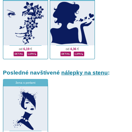
od
6,19
€
od
4,36
€
Posledné navštívené
nálepky na stenu
:
žena s perlami