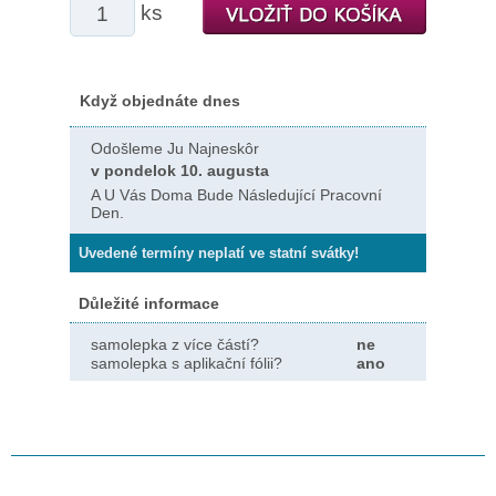
ks
Když objednáte dnes
Odošleme Ju Najneskôr
v pondelok 10. augusta
A U Vás Doma Bude Následující Pracovní
Den.
Uvedené termíny neplatí ve statní svátky!
Důležité informace
samolepka z více částí?
ne
samolepka s aplikační fólii?
ano