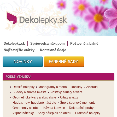
Dekolepky.sk
Sprievodca nákupom
Poštovné a balné
Najčastejšie otázky
Kontaktné údaje
Detské nálepky
Monogramy a mená
Rastliny
Zvieratá
Budovy a známa miesta
Postavy, siluety a tváre
Geometrické tvary a abstrakcie
Citáty a texty
Hudba, noty, hudobné nástroje
Šport, športové momenty
Ornamenty a srdce
Káva a kanvice
Dekoračné pruhy
Vtipné nálepky
Sady nálepiek na archu
Praktické nálepky