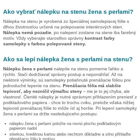
Ako vybrať nálepku na stenu
žena s perlami
?
Nálepka na stenu je vyrobená zo špeciálnej samolepiacej fólie s
dlhou životnosťou určené na polepovanie interiérových stien.
Nálepka nemá pozadie
, po nalepení zostane na stene iba farebný
motív. Vždy vyberajte starostlivo správny
kontrast farby
samolepky s farbou polepované steny.
Ako sa lepí nálepka
žena s perlami
na stenu?
Nálepku
žena s perlami
nalepíte na stenu pomerne ľahko a
rýchlo. Stačí dodržiavať správny postup a neponáhľať. Až na
niektoré výnimky, sú samolepky potiahnuté prenášacie fóliou pre
jednoduché lepenie na stenu.
Prenášacia fólia má slabšie
lepivosť, aby nezničil výmaľbu steny
– nie je to jej chyba, ale
vlastnosť. Členité nálepky je nutné správnym přihlazením preniesť z
podkladového papiera - chce to trochu cviku, pretože vďaka nižšej
lepivosti prenášacej fólie to môže ísť aj horšie. Pri lepení samolepky
žena s perlami
sa držte nasledujúceho postupu:
nálepku
žena s perlami
položte na rovnú plochu podkladovým
papierom nadol
stierkou, kreditnou kartou alebo nechtom dôkladne a silno přihlaďte
přenášaciu fóliu k motívu