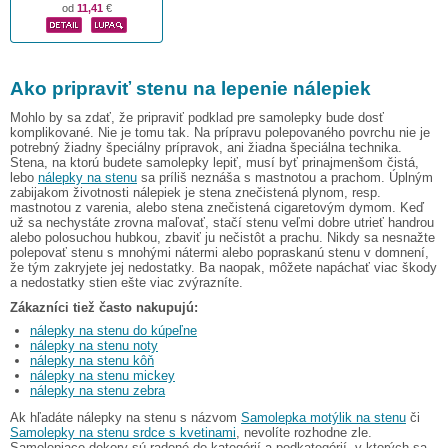
od
11,41
€
Ako pripraviť stenu na lepenie nálepiek
Mohlo by sa zdať, že pripraviť podklad pre samolepky bude dosť
komplikované. Nie je tomu tak. Na prípravu polepovaného povrchu nie je
potrebný žiadny špeciálny prípravok, ani žiadna špeciálna technika.
Stena, na ktorú budete samolepky lepiť, musí byť prinajmenšom čistá,
lebo
nálepky na stenu
sa príliš neznáša s mastnotou a prachom. Úplným
zabijakom životnosti nálepiek je stena znečistená plynom, resp.
mastnotou z varenia, alebo stena znečistená cigaretovým dymom. Keď
už sa nechystáte zrovna maľovať, stačí stenu veľmi dobre utrieť handrou
alebo polosuchou hubkou, zbaviť ju nečistôt a prachu. Nikdy sa nesnažte
polepovať stenu s mnohými nátermi alebo popraskanú stenu v domnení,
že tým zakryjete jej nedostatky. Ba naopak, môžete napáchať viac škody
a nedostatky stien ešte viac zvýrazníte.
Zákazníci tiež často nakupujú:
nálepky na stenu do kúpeľne
nálepky na stenu noty
nálepky na stenu kôň
nálepky na stenu mickey
nálepky na stenu zebra
Ak hľadáte nálepky na stenu s názvom
Samolepka motýlik na stenu
či
Samolepky na stenu srdce s kvetinami
, nevolíte rozhodne zle.
Samolepiace dekory sú radené do kategórií a podkategórií, v ktorých sa