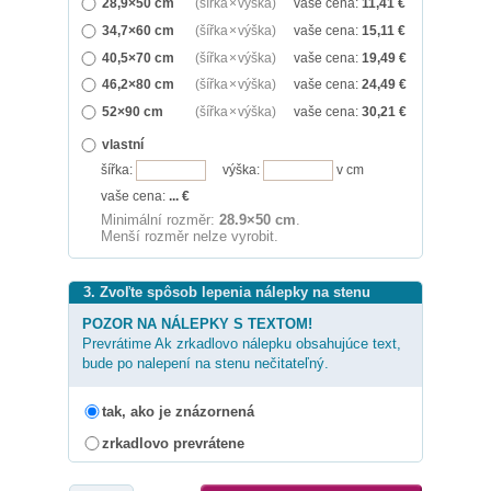
28,9×50 cm
(šířka × výška)
vaše cena:
11,41
€
34,7×60 cm
(šířka × výška)
vaše cena:
15,11
€
40,5×70 cm
(šířka × výška)
vaše cena:
19,49
€
46,2×80 cm
(šířka × výška)
vaše cena:
24,49
€
52×90 cm
(šířka × výška)
vaše cena:
30,21
€
vlastní
šířka:
výška:
v cm
vaše cena:
...
€
Minimální rozměr:
28.9×50 cm
.
Menší rozměr nelze vyrobit.
3. Zvoľte spôsob lepenia nálepky na stenu
POZOR NA NÁLEPKY S TEXTOM!
Prevrátime Ak zrkadlovo nálepku obsahujúce text,
bude po nalepení na stenu nečitateľný.
tak, ako je znázornená
zrkadlovo prevrátene