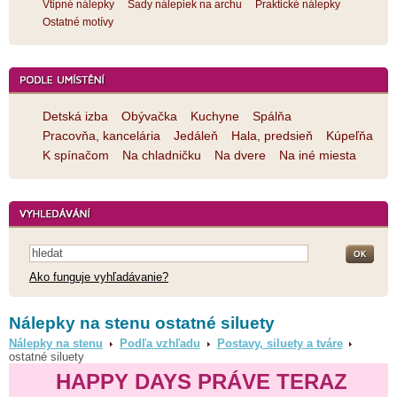
Vtipné nálepky
Sady nálepiek na archu
Praktické nálepky
Ostatné motívy
Detská izba
Obývačka
Kuchyne
Spálňa
Pracovňa, kancelária
Jedáleň
Hala, predsieň
Kúpeľňa
K spínačom
Na chladničku
Na dvere
Na iné miesta
Ako funguje vyhľadávanie?
Nálepky na stenu ostatné siluety
Nálepky na stenu
Podľa vzhľadu
Postavy, siluety a tváre
ostatné siluety
HAPPY DAYS PRÁVE TERAZ