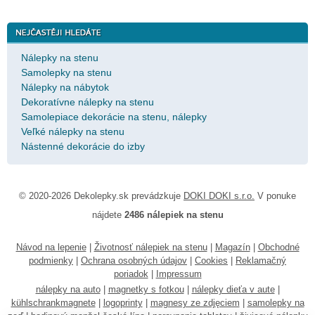
Nálepky na stenu
Samolepky na stenu
Nálepky na nábytok
Dekoratívne nálepky na stenu
Samolepiace dekorácie na stenu, nálepky
Veľké nálepky na stenu
Nástenné dekorácie do izby
© 2020-2026 Dekolepky.sk prevádzkuje
DOKI DOKI s.r.o.
V ponuke
nájdete
2486 nálepiek na stenu
Návod na lepenie
|
Životnosť nálepiek na stenu
|
Magazín
|
Obchodné
podmienky
|
Ochrana osobných údajov
|
Cookies
|
Reklamačný
poriadok
|
Impressum
nálepky na auto
|
magnetky s fotkou
|
nálepky dieťa v aute
|
kühlschrankmagnete
|
logoprinty
|
magnesy ze zdjęciem
|
samolepky na