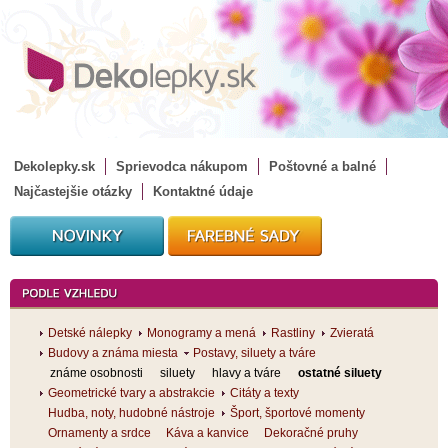
Dekolepky.sk
Sprievodca nákupom
Poštovné a balné
Najčastejšie otázky
Kontaktné údaje
Detské nálepky
Monogramy a mená
Rastliny
Zvieratá
Budovy a známa miesta
Postavy, siluety a tváre
známe osobnosti
siluety
hlavy a tváre
ostatné siluety
Geometrické tvary a abstrakcie
Citáty a texty
Hudba, noty, hudobné nástroje
Šport, športové momenty
Ornamenty a srdce
Káva a kanvice
Dekoračné pruhy