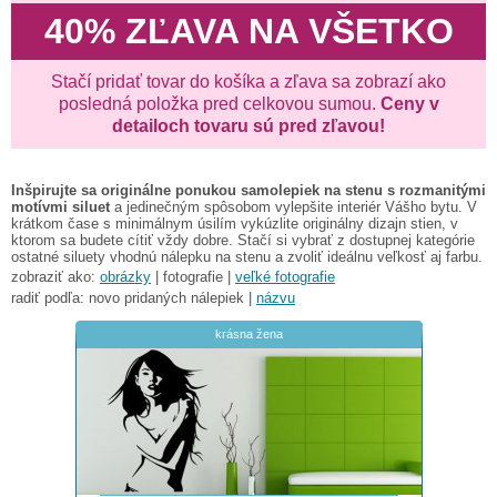
40% ZĽAVA NA VŠETKO
Stačí pridať tovar do košíka a zľava sa zobrazí ako
posledná položka pred celkovou sumou.
Ceny v
detailoch tovaru sú pred zľavou!
Inšpirujte sa originálne ponukou samolepiek na stenu s rozmanitými
motívmi siluet
a jedinečným spôsobom vylepšite interiér Vášho bytu. V
krátkom čase s minimálnym úsilím vykúzlite originálny dizajn stien, v
ktorom sa budete cítiť vždy dobre. Stačí si vybrať z dostupnej kategórie
ostatné siluety vhodnú nálepku na stenu a zvoliť ideálnu veľkosť aj farbu.
zobraziť ako:
obrázky
| fotografie |
veľké fotografie
radiť podľa: novo pridaných nálepiek |
názvu
krásna žena