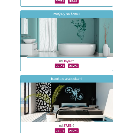
motýliky so ženou
od
16,40
€
baletka s arabeskami
od
37,53
€