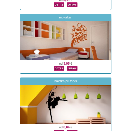
motorkár
od
3,95
€
baletka pri tanci
od
8,64
€