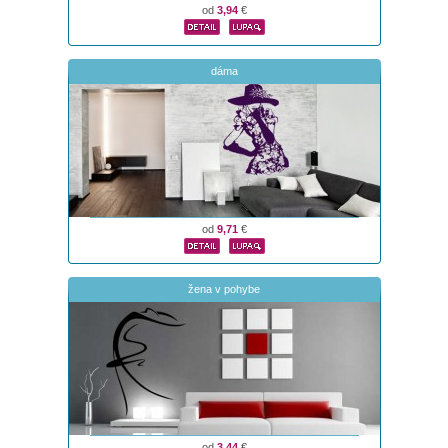
od
3,94
€
dáma
od
9,71
€
žena v pohybe
od
3,44
€