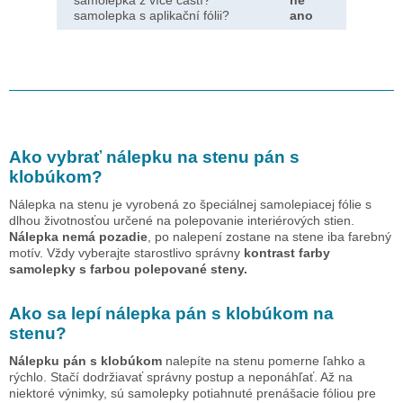
samolepka s aplikační fólii?
ano
Ako vybrať nálepku na stenu
pán s
klobúkom
?
Nálepka na stenu je vyrobená zo špeciálnej samolepiacej fólie s
dlhou životnosťou určené na polepovanie interiérových stien.
Nálepka nemá pozadie
, po nalepení zostane na stene iba farebný
motív. Vždy vyberajte starostlivo správny
kontrast farby
samolepky s farbou polepované steny.
Ako sa lepí nálepka
pán s klobúkom
na
stenu?
Nálepku
pán s klobúkom
nalepíte na stenu pomerne ľahko a
rýchlo. Stačí dodržiavať správny postup a neponáhľať. Až na
niektoré výnimky, sú samolepky potiahnuté prenášacie fóliou pre