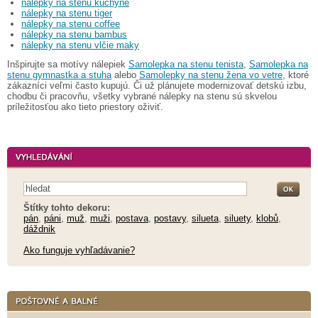
nálepky na stenu kuchyne
nálepky na stenu tiger
nálepky na stenu coffee
nálepky na stenu bambus
nálepky na stenu vlčie maky
Inšpirujte sa motívy nálepiek
Samolepka na stenu tenista
,
Samolepka na
stenu gymnastka a stuha
alebo
Samolepky na stenu žena vo vetre
, ktoré
zákazníci veľmi často kupujú. Či už plánujete modernizovať detskú izbu,
chodbu či pracovňu, všetky vybrané nálepky na stenu sú skvelou
príležitosťou ako tieto priestory oživiť.
Štítky tohto dekoru:
pán
,
páni
,
muž
,
muži
,
postava
,
postavy
,
silueta
,
siluety
,
klobů
,
dáždnik
Ako funguje vyhľadávanie?