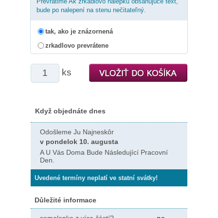
Prevrátime Ak zrkadlovo nálepku obsahujúce text,
bude po nalepení na stenu nečitateľný.
tak, ako je znázornená
zrkadlovo prevrátene
ks
Když objednáte dnes
Odošleme Ju Najneskôr
v pondelok 10. augusta
A U Vás Doma Bude Následující Pracovní
Den.
Uvedené termíny neplatí ve statní svátky!
Důležité informace
samolepka z více částí?
ne