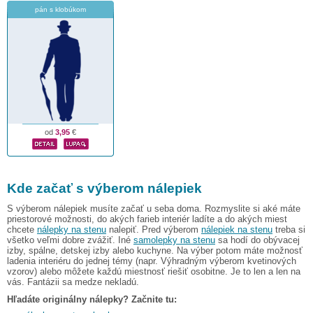
pán s klobúkom
od
3,95
€
Kde začať s výberom nálepiek
S výberom nálepiek musíte začať u seba doma. Rozmyslite si aké máte
priestorové možnosti, do akých farieb interiér ladíte a do akých miest
chcete
nálepky na stenu
nalepiť. Pred výberom
nálepiek na stenu
treba si
všetko veľmi dobre zvážiť. Iné
samolepky na stenu
sa hodí do obývacej
izby, spálne, detskej izby alebo kuchyne. Na výber potom máte možnosť
ladenia interiéru do jednej témy (napr. Výhradným výberom kvetinových
vzorov) alebo môžete každú miestnosť riešiť osobitne. Je to len a len na
vás. Fantázii sa medze nekladú.
Hľadáte originálny nálepky? Začnite tu: