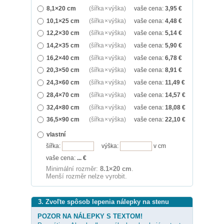
8,1×20 cm
(šířka × výška)
vaše cena:
3,95
€
10,1×25 cm
(šířka × výška)
vaše cena:
4,48
€
12,2×30 cm
(šířka × výška)
vaše cena:
5,14
€
14,2×35 cm
(šířka × výška)
vaše cena:
5,90
€
16,2×40 cm
(šířka × výška)
vaše cena:
6,78
€
20,3×50 cm
(šířka × výška)
vaše cena:
8,91
€
24,3×60 cm
(šířka × výška)
vaše cena:
11,49
€
28,4×70 cm
(šířka × výška)
vaše cena:
14,57
€
32,4×80 cm
(šířka × výška)
vaše cena:
18,08
€
36,5×90 cm
(šířka × výška)
vaše cena:
22,10
€
vlastní
šířka:
výška:
v cm
vaše cena:
...
€
Minimální rozměr:
8.1×20 cm
.
Menší rozměr nelze vyrobit.
3. Zvoľte spôsob lepenia nálepky na stenu
POZOR NA NÁLEPKY S TEXTOM!