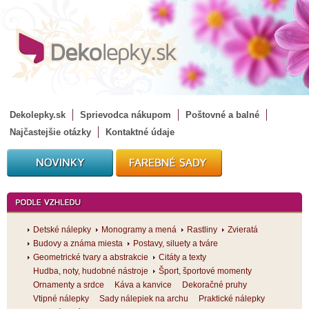
Dekolepky.sk
Sprievodca nákupom
Poštovné a balné
Najčastejšie otázky
Kontaktné údaje
Detské nálepky
Monogramy a mená
Rastliny
Zvieratá
Budovy a známa miesta
Postavy, siluety a tváre
Geometrické tvary a abstrakcie
Citáty a texty
Hudba, noty, hudobné nástroje
Šport, športové momenty
Ornamenty a srdce
Káva a kanvice
Dekoračné pruhy
Vtipné nálepky
Sady nálepiek na archu
Praktické nálepky