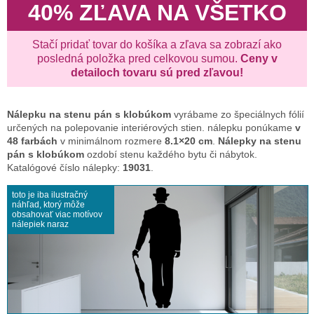
40% ZĽAVA NA VŠETKO
Stačí pridať tovar do košíka a zľava sa zobrazí ako
posledná položka pred celkovou sumou.
Ceny v
detailoch tovaru sú pred zľavou!
Nálepku na stenu
pán s klobúkom
vyrábame zo špeciálnych fólií
určených na polepovanie interiérových stien. nálepku ponúkame
v
48 farbách
v minimálnom rozmere
8.1×20 cm
.
Nálepky na stenu
pán s klobúkom
ozdobí stenu každého bytu či nábytok.
Katalógové číslo nálepky:
19031
.
toto je iba ilustračný
náhľad, ktorý môže
obsahovať viac motívov
nálepiek naraz