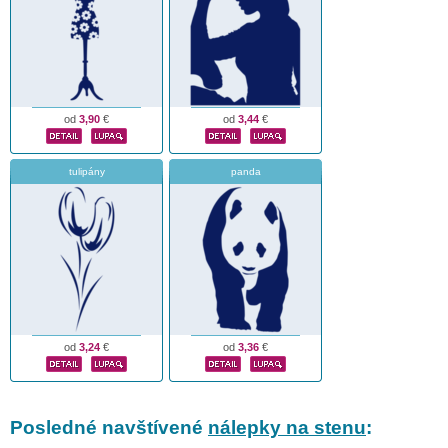
od
3,90
€
od
3,44
€
tulipány
panda
od
3,24
€
od
3,36
€
Posledné navštívené
nálepky na stenu
: