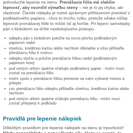
jednoduché lepenie na stenu.
Prenášacia fólia má slabšie
lepivosť, aby nezničil výmaľbu steny
– nie je to jej chyba, ale
vlastnosť. Členité nálepky je nutné správnym přihlazením preniesť z
podkladového papiera - chce to trochu cviku, pretože vďaka nižšej
lepivosti prenášacej fólie to môže ísť aj horšie. Pri lepení samolepky
pán s klobúkom
sa držte nasledujúceho postupu:
nálepku
pán s klobúkom
položte na rovnú plochu podkladovým
papierom nadol
stierkou, kreditnou kartou alebo nechtom dôkladne a silno přihlaďte
přenášaciu fóliu k motívu
nálepku otočte a položte prenášacie fóliou nadol (podkladovým
papierom hore)
pod ostrým uhlom opatrne sťahujte podkladový papier - motív musí
zostať na prenášaciu fóliu
motív spolu s prenášacie fóliou preneste na vami vybrané miesto a
prilepte
cez prenášaciu fóliu nálepku přihlaďte stierkou, kreditnou kartou alebo
nechtom
pod ostrým uhlom opatrne sťahujte prenášaciu fóliu - motív musí
zostať prilepený k podkladu
Pravidlá pre lepenie nálepiek
Dôležitým pravidlom pre lepenie nálepiek na stenu je trpezlivosť!
Nikdy neponáhľajte a nepoužívajte silu.
Majte na pamäti, že