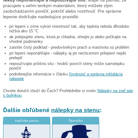
pracujete s veľmi tenkým materiálom, ktorý môžete zlým
zaobchádzaním poničiť, pokrčiť alebo roztrhnúť. Pre správne
lepenie dodržujte nasledujúce pravidlá:
pri lepení v zime vykúri miestnosť tak, aby teplota nebola dlhodobo
nižšia ako 15 °C
ak polepujete stenu, ktorá je chladná, ohrejte ju alebo počkajte na
vhodné podmienky
zaistite čistý podklad - predovšetkým prach a mastnota sú problém
pri lepení neponáhľajte - nálepky aj pri nechcenom prilepení nejdú
prelepiť
nepoužívajte prílišnú silu - hrubší povrch steny môže samolepku
poničiť
podrobnejšie informácie v článku
životnosť a správna inštalácia
nálepiek
Chcete doručit zboží do Čech? Prohlédněte si motiv
Nálepky na zeď pán
s buřinkou
Ďalšie obľúbené
nálepky na stenu
:
krajčírska panna
Španielka