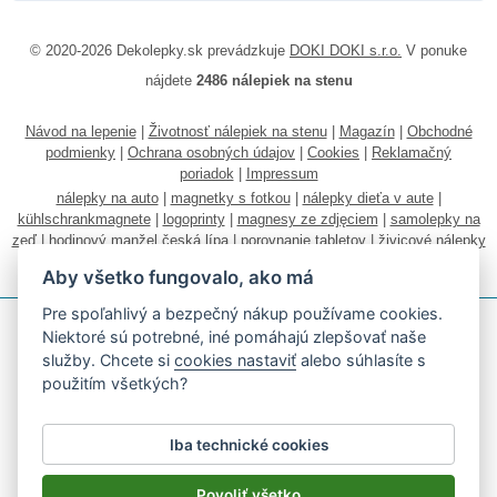
© 2020-2026 Dekolepky.sk prevádzkuje
DOKI DOKI s.r.o.
V ponuke
nájdete
2486 nálepiek na stenu
Návod na lepenie
|
Životnosť nálepiek na stenu
|
Magazín
|
Obchodné
podmienky
|
Ochrana osobných údajov
|
Cookies
|
Reklamačný
poriadok
|
Impressum
nálepky na auto
|
magnetky s fotkou
|
nálepky dieťa v aute
|
kühlschrankmagnete
|
logoprinty
|
magnesy ze zdjęciem
|
samolepky na
zeď
|
hodinový manžel česká lípa
|
porovnanie tabletov
|
živicové nálepky
|
fotokalendáre
Aby všetko fungovalo, ako má
Pre spoľahlivý a bezpečný nákup používame cookies.
Niektoré sú potrebné, iné pomáhajú zlepšovať naše
služby. Chcete si
cookies nastaviť
alebo súhlasíte s
použitím všetkých?
Akceptujeme všetky bežné platobné karty
Iba technické cookies
Podľa zákona o evidencii tržieb je predávajúci povinný vystaviť
kupujúcemu účtenku.
Povoliť všetko