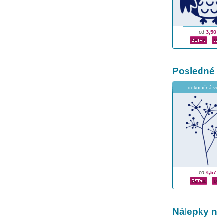
od
3,50
Posledné
dekoračná ve
od
4,57
Nálepky n