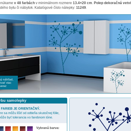
ponúkame
v 48 farbách
v minimálnom rozmere
13.4×20 cm
.
Polep dekoračná vetv
dého bytu či nábytok. Katalógové číslo nálepky:
11249
.
čný náhľad,
vať viac
naraz
arbu samolepky
FARIEB JE ORIENTAČNÝ.
e sa môžu líšiť od odtieňa skutočnej fólie,
ôže byť tolerancia vo farebnom tóne.
Vybraná barva: