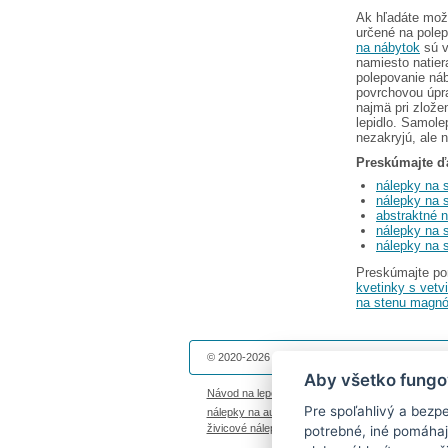
Ak hľadáte možn
určené na polep
na nábytok
sú v
namiesto natier
polepovanie náb
povrchovou úpra
najmä pri zlože
lepidlo. Samole
nezakryjú, ale 
Preskúmajte ďa
nálepky na 
nálepky na s
abstraktné 
nálepky na 
nálepky na s
Preskúmajte pon
kvetinky s vetv
na stenu magnó
© 2020-2026 Dekolepky.sk prevádzkuje
DOKI DOK
Aby všetko fungo
Návod na lepenie
|
Životnosť nálepiek na stenu
|
Pre spoľahlivý a bezp
nálepky na auto
|
magnetky s fotkou
|
nálepky die
živicové nálepky
|
fotokalendáre
potrebné, iné pomáhaj