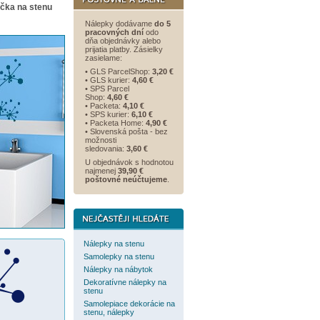
ička na stenu
Nálepky dodávame
do 5
pracovných dní
odo
dňa objednávky alebo
prijatia platby. Zásielky
zasielame:
• GLS ParcelShop:
3,20 €
• GLS kurier:
4,60 €
• SPS Parcel
Shop:
4,60 €
• Packeta:
4,10 €
• SPS kurier:
6,10 €
• Packeta Home:
4,90 €
• Slovenská pošta - bez
možnosti
sledovania:
3,60 €
U objednávok s hodnotou
najmenej
39,90 €
poštovné neúčtujeme
.
Nálepky na stenu
Samolepky na stenu
Nálepky na nábytok
Dekoratívne nálepky na
stenu
Samolepiace dekorácie na
stenu, nálepky