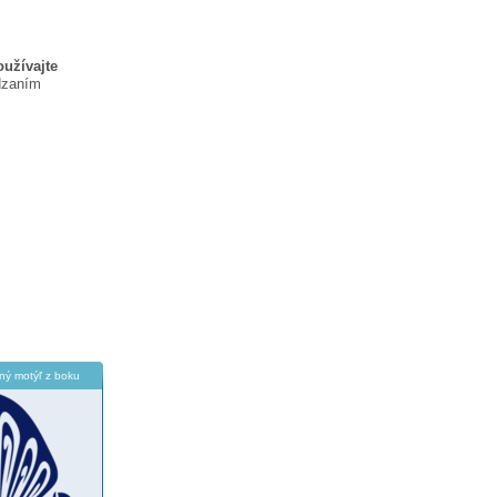
oužívajte
dzaním
ný motýľ z boku