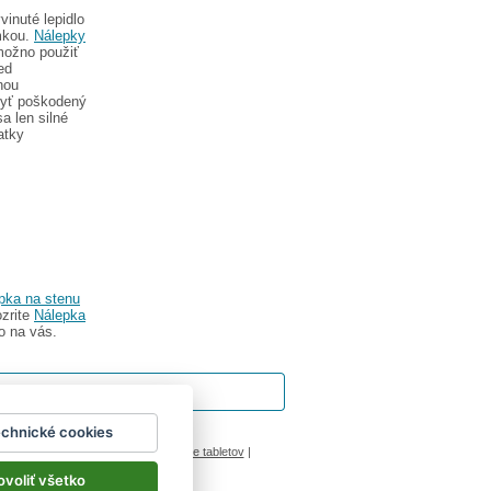
inuté lepidlo
imkou.
Nálepky
možno použiť
ed
nou
byť poškodený
a len silné
atky
pka na stenu
ozrite
Nálepka
o na vás.
echnické cookies
ok
|
Impressum
inový manžel česká lípa
|
porovnanie tabletov
|
ovoliť všetko