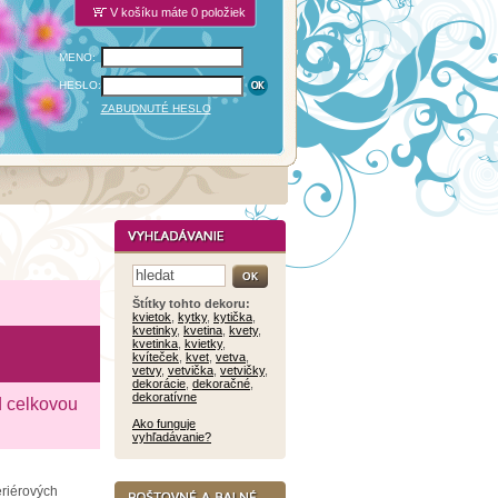
V košíku máte 0 položiek
MENO:
HESLO:
ZABUDNUTÉ HESLO
Štítky tohto dekoru:
kvietok
,
kytky
,
kytička
,
kvetinky
,
kvetina
,
kvety
,
kvetinka
,
kvietky
,
kvíteček
,
kvet
,
vetva
,
vetvy
,
vetvička
,
vetvičky
,
dekorácie
,
dekoračné
,
dekoratívne
d celkovou
Ako funguje
vyhľadávanie?
eriérových