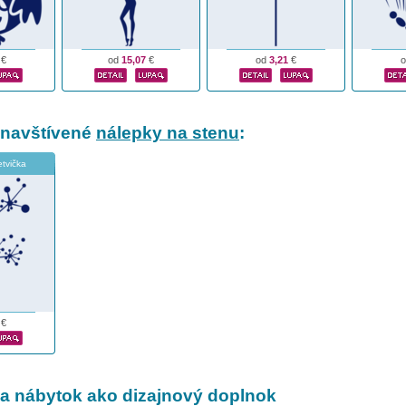
€
od
15,07
€
od
3,21
€
 navštívené
nálepky na stenu
:
tvička
€
a nábytok ako dizajnový doplnok