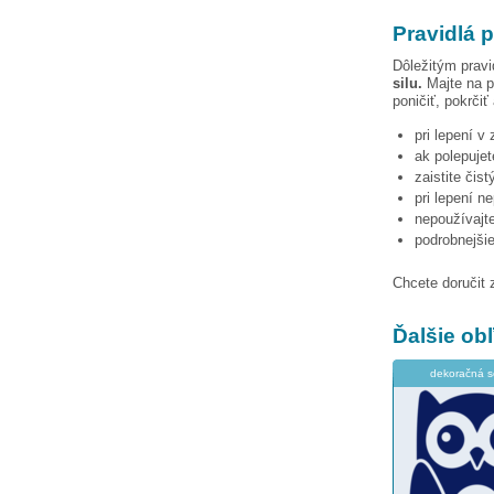
Pravidlá p
Dôležitým pravi
silu.
Majte na p
poničiť, pokrčiť
pri lepení v
ak polepujet
zaistite čis
pri lepení n
nepoužívajte
podrobnejši
Chcete doručit 
Ďalšie o
dekoračná s