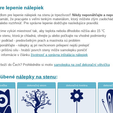
re lepenie nálepiek
dlom pre lepenie nálepiek na stenu je trpezlivosť!
Nikdy neponáhľajte a nep
amäti, že pracujete s veľmi tenkým materiálom, ktorý môžete zlým zaobchá
 alebo roztrhnúť. Pre správne lepenie dodržujte nasledujúce pravidlá:
 zime vykúri miestnosť tak, aby teplota nebola dlhodobo nižšia ako 15 °C
e stenu, ktorá je chladná, ohrejte ju alebo počkajte na vhodné podmienky
tý podklad - predovšetkým prach a mastnota sú problém
eponáhľajte - nálepky aj pri nechcenom prilepení nejdú prelepiť
 prílišnú silu - hrubší povrch steny môže samolepku poničiť
e informácie v článku
životnosť a správna inštalácia nálepiek
zboží do Čech? Prohlédněte si motiv
samolepka na zeď dekorační větvička
bľúbené
nálepky na stenu
:
ovička
dekoračný strom
dekoračná kvetina
dekorač