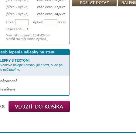
(šířka × výška)
vaše cena:
22,09
€
(šířka × výška)
vaše cena:
27,93
€
(šířka × výška)
vaše cena:
34,55
€
šířka:
výška:
v cm
vaše cena:
...
€
Minimální rozměr:
13.4×20 cm
.
Menší rozměr nelze vyrobit.
ôsob lepenia nálepky na stenu
LEPKY S TEXTOM!
rkadlovo nálepku obsahujúce text, bude po
u nečitateľný.
 znázornená
prevrátene
ks