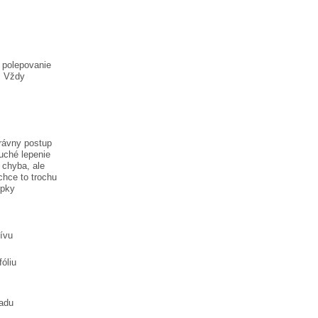
a polepovanie
. Vždy
právny postup
uché lepenie
j chyba, ale
chce to trochu
epky
tívu
óliu
ladu