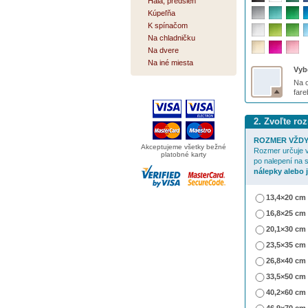
Hala, predsieň
Kúpeľňa
K spínačom
Na chladničku
Na dvere
Na iné miesta
Vybe
Na o
far
2. Zvoľte ro
ROZMER VŽDY
Akceptujeme všetky bežné
Rozmer určuje v
platobné karty
po nalepení na 
nálepky alebo 
13,4×20 cm
16,8×25 cm
20,1×30 cm
23,5×35 cm
26,8×40 cm
33,5×50 cm
40,2×60 cm