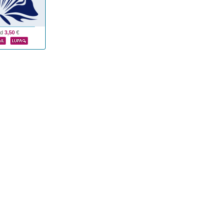
od
3,50
€