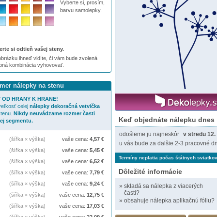
Vyberte si, prosím,
barvu samolepky.
rte si odtieň vašej steny.
brázku ihneď vidíte, či vám bude zvolená
ebná kombinácia vyhovovať.
zmer nálepky na stenu
 OD HRANY K HRANE!
eľkosť celej
nálepky
dekoračná vetvička
stenu.
Nikdy neuvádzame rozmer časti
Keď objednáte nálepku dnes
jej segmentu.
odošleme ju najneskôr
v stredu 12.
(šířka × výška)
vaše cena:
4,57
€
u vás bude za dalšie 2-3 pracovné dn
(šířka × výška)
vaše cena:
5,45
€
Termíny neplatia počas štátnych sviatkov
(šířka × výška)
vaše cena:
6,52
€
Dôležité informácie
(šířka × výška)
vaše cena:
7,79
€
(šířka × výška)
vaše cena:
9,24
€
»
skladá sa nálepka z viacerých
častí?
(šířka × výška)
vaše cena:
12,75
€
»
obsahuje nálepka aplikačnú fóliu?
(šířka × výška)
vaše cena:
17,03
€