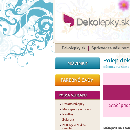
Dekolepky.sk
Sprievodca nákupom
Polep dek
Nálepky na stenu
Detské nálepky
Stačí prid
Monogramy a mená
Rastliny
Zvieratá
Budovy a známa
Nálepku na ste
miesta