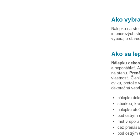
Ako vybra
Nálepka na sten
interiérových st
vyberajte staro
Ako sa le
Nálepku
dekor
a neponáhľať. A
na stenu.
Prená
vlastnosť. Člen
cviku, pretože v
dekoračná vetv
nálepku
dek
stierkou, kr
nálepku otoč
pod ostrým u
motív spolu 
cez prenášac
pod ostrým u