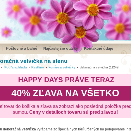
Poštovné a balné
Najčastejšie otázky
Kontaktné údaje
oračná vetvička na stenu
Podľa vzhľadu
Rastliny
konáre a vetvičky
dekoračná vetvička (11249)
HAPPY DAYS PRÁVE TERAZ
40% ZĽAVA NA VŠETKO
ať tovar do košíka a zľava sa zobrazí ako posledná položka pre
sumou.
Ceny v detailoch tovaru sú pred zľavou!
nu
dekoračná vetvička
vyrábame zo špeciálnych fólií určených na polepovanie int