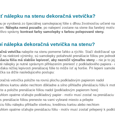
ť nálepku na stenu
dekoračná vetvička
?
u je vyrobená zo špeciálnej samolepiacej fólie s dlhou životnosťou určené n
ien.
Nálepka nemá pozadie
, po nalepení zostane na stene iba farebný motív
stlivo správny
kontrast farby samolepky s farbou polepované steny.
pí nálepka
dekoračná vetvička
na stenu?
ačná vetvička
nalepíte na stenu pomerne ľahko a rýchlo. Stačí dodržiavať s
ž na niektoré výnimky, sú samolepky potiahnuté prenášacie fóliou pre jednod
šacia fólia má slabšie lepivosť, aby nezničil výmaľbu steny
– nie je to je
ité nálepky je nutné správnym přihlazením preniesť z podkladového papiera - 
ďaka nižšej lepivosti prenášacej fólie to môže ísť aj horšie. Pri lepení samol
ička
sa držte nasledujúceho postupu:
oračná vetvička
položte na rovnú plochu podkladovým papierom nadol
editnou kartou alebo nechtom dôkladne a silno přihlaďte přenášaciu fóliu k mo
te a položte prenášacie fóliou nadol (podkladovým papierom hore)
hlom opatrne sťahujte podkladový papier - motív musí zostať na prenášaciu f
s prenášacie fóliou preneste na vami vybrané miesto a prilepte
iu fóliu nálepku přihlaďte stierkou, kreditnou kartou alebo nechtom
hlom opatrne sťahujte prenášaciu fóliu - motív musí zostať prilepený k podk