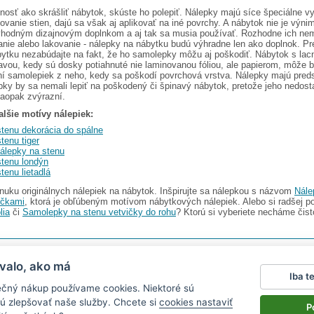
osť ako skrášliť nábytok, skúste ho polepiť. Nálepky majú síce špeciálne vyv
ovanie stien, dajú sa však aj aplikovať na iné povrchy. A nábytok nie je výn
hodným dizajnovým doplnkom a aj tak sa musia používať. Rozhodne ich ne
anie alebo lakovanie - nálepky na nábytku budú výhradne len ako doplnok. Pr
ytku nezabúdajte na fakt, že ho samolepky môžu aj poškodiť. Nábytok s lac
vou, kedy sú dosky potiahnuté nie laminovanou fóliou, ale papierom, môže 
ní samolepiek z neho, kedy sa poškodí povrchová vrstva. Nálepky majú preds
pky by sa nemali lepiť na poškodený či špinavý nábytok, pretože jeho nedost
naopak zvýrazní.
lšie motívy nálepiek:
stenu dekorácia do spálne
tenu tiger
nálepky na stenu
stenu londýn
tenu lietadlá
uku originálnych nálepiek na nábytok. Inšpirujte sa nálepkou s názvom
Nále
ičkami
, ktorá je obľúbeným motívom nábytkových nálepiek. Alebo si radšej p
lia
či
Samolepky na stenu vetvičky do rohu
? Ktorú si vyberiete necháme čist
I s.r.o.
V ponuke nájdete
2486 nálepiek na stenu
valo, ako má
Iba t
Magazín
|
Obchodné podmienky
|
Ochrana osobných údajov
|
Cookies
|
Reklamačný poriad
ečný nákup používame cookies. Niektoré sú
ťa v aute
|
kühlschrankmagnete
|
logoprinty
|
magnesy ze zdjęciem
|
samolepky na zeď
|
hod
ú zlepšovať naše služby. Chcete si
cookies nastaviť
P