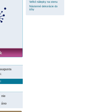
Veľké nálepky na stenu
Nástenné dekorácie do
izby
 augusta
i.
!
nie
áno