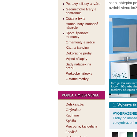
stien. nálepku 
Postavy, siluety a tváre
ozdobí stenu kaž
Geometrické tvary a
abstrakcie
Citáty a texty
Hudba, noty, hudobné
nástroje
Šport, športové
momenty
Ornamenty a srdce
Káva a kanvice
Dekoračné pruhy
Vtipné nálepky
Sady nálepiek na
archu
Praktické nálepky
Ostatné motívy
toto je iba ilustra
ktorý môže obsaho
motívov nálepiek 
Detská izba
1. Vyberte f
Obývačka
VYOBRAZENIE 
Kuchyne
Farby na monitor
Spálňa
vo vyobrazení m
Pracovňa, kancelária
Jedáleň