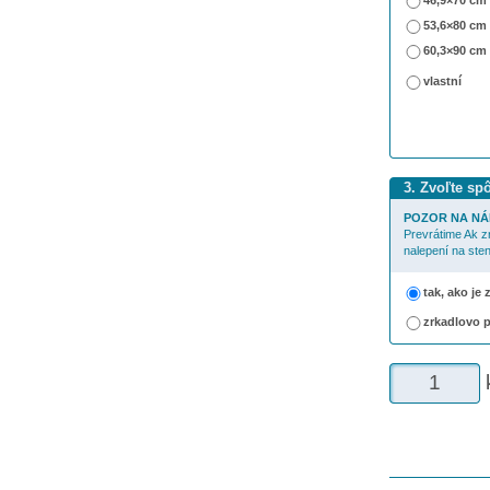
46,9×70 cm
53,6×80 cm
60,3×90 cm
vlastní
3. Zvoľte sp
POZOR NA NÁ
Prevrátime Ak z
nalepení na sten
tak, ako je
zrkadlovo 