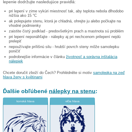
lepenie dodržujte nasledujúce pravidlá:
pri lepení v zime vykúri miestnosť tak, aby teplota nebola dlhodobo
nižšia ako 15 °C
ak polepujete stenu, ktorá je chladná, ohrejte ju alebo počkajte na
vhodné podmienky
zaistite čistý podklad - predovšetkým prach a mastnota sú problém
pri lepení neponáhľajte - nálepky aj pri nechcenom prilepení nejdú
prelepiť
nepoužívajte prílišnú silu - hrubší povrch steny môže samolepku
poničiť
podrobnejšie informácie v článku
životnosť a správna inštalácia
nálepiek
Chcete doručit zboží do Čech? Prohlédněte si motiv
samolepka na zeď
hlava ženy s květinami
Ďalšie obľúbené
nálepky na stenu
:
konská hlava
vlčia hlava