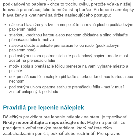
podkladového papiera - chce to trochu cviku, pretože vďaka nižšej
lepivosti prenášacej fólie to môže ísť aj horšie. Pri lepení samolepky
hlava ženy s kvetinami
sa držte nasledujúceho postupu:
nálepku
hlava ženy s kvetinami
položte na rovnú plochu podkladovým
papierom nadol
stierkou, kreditnou kartou alebo nechtom dôkladne a silno přihlaďte
přenášaciu fóliu k motívu
nálepku otočte a položte prenášacie fóliou nadol (podkladovým
papierom hore)
pod ostrým uhlom opatrne sťahujte podkladový papier - motív musí
zostať na prenášaciu fóliu
motív spolu s prenášacie fóliou preneste na vami vybrané miesto a
prilepte
cez prenášaciu fóliu nálepku přihlaďte stierkou, kreditnou kartou alebo
nechtom
pod ostrým uhlom opatrne sťahujte prenášaciu fóliu - motív musí
zostať prilepený k podkladu
Pravidlá pre lepenie nálepiek
Dôležitým pravidlom pre lepenie nálepiek na stenu je trpezlivosť!
Nikdy neponáhľajte a nepoužívajte silu.
Majte na pamäti, že
pracujete s veľmi tenkým materiálom, ktorý môžete zlým
zaobchádzaním poničiť, pokrčiť alebo roztrhnúť. Pre správne