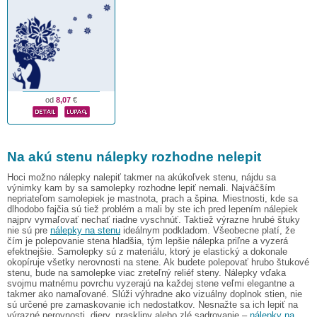
od
8,07
€
Na akú stenu nálepky rozhodne nelepit
Hoci možno nálepky nalepiť takmer na akúkoľvek stenu, nájdu sa
výnimky kam by sa samolepky rozhodne lepiť nemali. Najväčším
nepriateľom samolepiek je mastnota, prach a špina. Miestnosti, kde sa
dlhodobo fajčia sú tiež problém a mali by ste ich pred lepením nálepiek
najprv vymaľovať nechať riadne vyschnúť. Taktiež výrazne hrubé štuky
nie sú pre
nálepky na stenu
ideálnym podkladom. Všeobecne platí, že
čím je polepovanie stena hladšia, tým lepšie nálepka priľne a vyzerá
efektnejšie. Samolepky sú z materiálu, ktorý je elastický a dokonale
okopíruje všetky nerovnosti na stene. Ak budete polepovať hrubo štukové
stenu, bude na samolepke viac zreteľný reliéf steny. Nálepky vďaka
svojmu matnému povrchu vyzerajú na každej stene veľmi elegantne a
takmer ako namaľované. Slúži výhradne ako vizuálny doplnok stien, nie
sú určené pre zamaskovanie ich nedostatkov. Nesnažte sa ich lepiť na
výrazné nerovnosti, diery, praskliny alebo zlé sadrovanie –
nálepky na