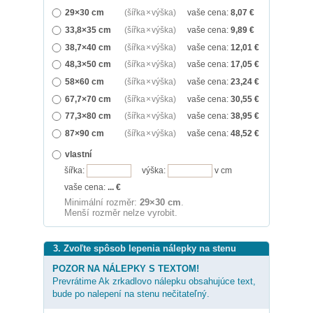
29×30 cm
(šířka × výška)
vaše cena:
8,07
€
33,8×35 cm
(šířka × výška)
vaše cena:
9,89
€
38,7×40 cm
(šířka × výška)
vaše cena:
12,01
€
48,3×50 cm
(šířka × výška)
vaše cena:
17,05
€
58×60 cm
(šířka × výška)
vaše cena:
23,24
€
67,7×70 cm
(šířka × výška)
vaše cena:
30,55
€
77,3×80 cm
(šířka × výška)
vaše cena:
38,95
€
87×90 cm
(šířka × výška)
vaše cena:
48,52
€
vlastní
šířka:
výška:
v cm
vaše cena:
...
€
Minimální rozměr:
29×30 cm
.
Menší rozměr nelze vyrobit.
3. Zvoľte spôsob lepenia nálepky na stenu
POZOR NA NÁLEPKY S TEXTOM!
Prevrátime Ak zrkadlovo nálepku obsahujúce text,
bude po nalepení na stenu nečitateľný.