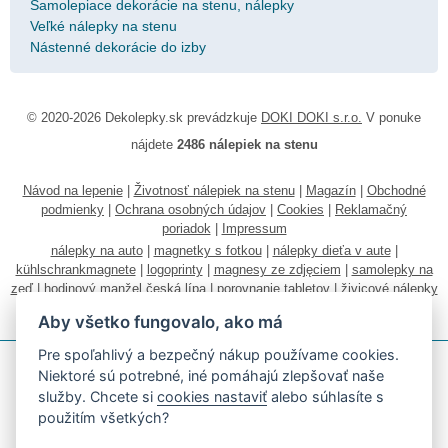
Samolepiace dekorácie na stenu, nálepky
Veľké nálepky na stenu
Nástenné dekorácie do izby
© 2020-2026 Dekolepky.sk prevádzkuje
DOKI DOKI s.r.o.
V ponuke
nájdete
2486 nálepiek na stenu
Návod na lepenie
|
Životnosť nálepiek na stenu
|
Magazín
|
Obchodné
podmienky
|
Ochrana osobných údajov
|
Cookies
|
Reklamačný
poriadok
|
Impressum
nálepky na auto
|
magnetky s fotkou
|
nálepky dieťa v aute
|
kühlschrankmagnete
|
logoprinty
|
magnesy ze zdjęciem
|
samolepky na
zeď
|
hodinový manžel česká lípa
|
porovnanie tabletov
|
živicové nálepky
|
fotokalendáre
Aby všetko fungovalo, ako má
Pre spoľahlivý a bezpečný nákup používame cookies.
Niektoré sú potrebné, iné pomáhajú zlepšovať naše
služby. Chcete si
cookies nastaviť
alebo súhlasíte s
použitím všetkých?
Akceptujeme všetky bežné platobné karty