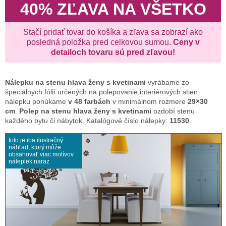
40% ZĽAVA NA VŠETKO
Stačí pridať tovar do košíka a zľava sa zobrazí ako
posledná položka pred celkovou sumou.
Ceny v
detailoch tovaru sú pred zľavou!
Nálepku na stenu
hlava ženy s kvetinami
vyrábame zo
špeciálnych fólií určených na polepovanie interiérových stien.
nálepku ponúkame
v 48 farbách
v minimálnom rozmere
29×30
cm
.
Polep na stenu hlava ženy s kvetinami
ozdobí stenu
každého bytu či nábytok. Katalógové číslo nálepky:
11530
.
toto je iba ilustračný
náhľad, ktorý môže
obsahovať viac motívov
nálepiek naraz