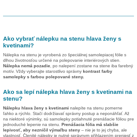
Ako vybrať nálepku na stenu
hlava ženy s
kvetinami
?
Nálepka na stenu je vyrobená zo špeciálnej samolepiacej fólie s
dlhou životnosťou určené na polepovanie interiérových stien.
Nálepka nemá pozadie
, po nalepení zostane na stene iba farebný
motív. Vždy vyberajte starostlivo správny
kontrast farby
samolepky s farbou polepované steny.
Ako sa lepí nálepka
hlava ženy s kvetinami
na
stenu?
Nálepku
hlava ženy s kvetinami
nalepíte na stenu pomerne
ľahko a rýchlo. Stačí dodržiavať správny postup a neponáhľať. Až
na niektoré výnimky, sú samolepky potiahnuté prenášacie fóliou pre
jednoduché lepenie na stenu.
Prenášacia fólia má slabšie
lepivosť, aby nezničil výmaľbu steny
– nie je to jej chyba, ale
vlastnosť. Členité nálepky je nutné správnym přihlazením preniesť z