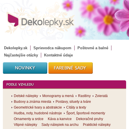
Dekolepky.sk
Sprievodca nákupom
Poštovné a balné
Najčastejšie otázky
Kontaktné údaje
Detské nálepky
Monogramy a mená
Rastliny
Zvieratá
Budovy a známa miesta
Postavy, siluety a tváre
Geometrické tvary a abstrakcie
Citáty a texty
Hudba, noty, hudobné nástroje
Šport, športové momenty
Ornamenty a srdce
Káva a kanvice
Dekoračné pruhy
Vtipné nálepky
Sady nálepiek na archu
Praktické nálepky