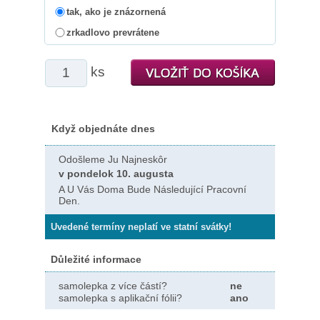
tak, ako je znázornená
zrkadlovo prevrátene
ks
Když objednáte dnes
Odošleme Ju Najneskôr
v pondelok 10. augusta
A U Vás Doma Bude Následující Pracovní
Den.
Uvedené termíny neplatí ve statní svátky!
Důležité informace
samolepka z více částí?
ne
samolepka s aplikační fólii?
ano