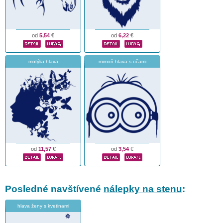
od
5,54
€
od
6,22
€
motýlia hlava
mimoň hlava s očami
od
11,57
€
od
3,54
€
Posledné navštívené
nálepky na stenu
:
hlava ženy s kvetinami