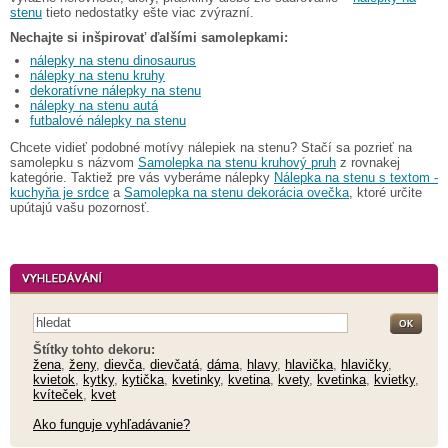
stenu
tieto nedostatky ešte viac zvýrazní.
Nechajte si inšpirovať ďalšími samolepkami:
nálepky na stenu dinosaurus
nálepky na stenu kruhy
dekoratívne nálepky na stenu
nálepky na stenu autá
futbalové nálepky na stenu
Chcete vidieť podobné motívy nálepiek na stenu? Stačí sa pozrieť na
samolepku s názvom
Samolepka na stenu kruhový pruh
z rovnakej
kategórie. Taktiež pre vás vyberáme nálepky
Nálepka na stenu s textom -
kuchyňa je srdce
a
Samolepka na stenu dekorácia ovečka
, ktoré určite
upútajú vašu pozornosť.
Štítky tohto dekoru:
žena
,
ženy
,
dievča
,
dievčatá
,
dáma
,
hlavy
,
hlavička
,
hlavičky
,
kvietok
,
kytky
,
kytička
,
kvetinky
,
kvetina
,
kvety
,
kvetinka
,
kvietky
,
kvíteček
,
kvet
Ako funguje vyhľadávanie?