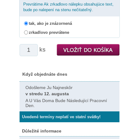
Prevrátime Ak zrkadlovo nálepku obsahujúce text,
bude po nalepení na stenu nečitateľný.
tak, ako je znázornená
zrkadlovo prevrátene
ks
Když objednáte dnes
Odošleme Ju Najneskôr
v stredu 12. augusta
A U Vás Doma Bude Následující Pracovní
Den.
Uvedené termíny neplatí ve statní svátky!
Důležité informace