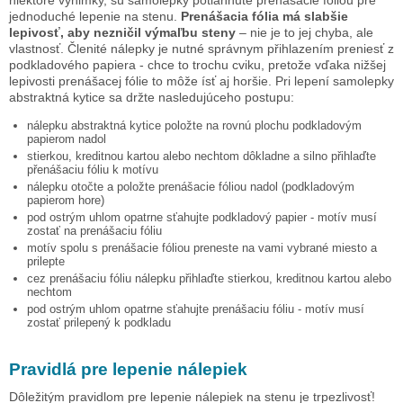
jednoduché lepenie na stenu.
Prenášacia fólia má slabšie
lepivosť, aby nezničil výmaľbu steny
– nie je to jej chyba, ale
vlastnosť. Členité nálepky je nutné správnym přihlazením preniesť z
podkladového papiera - chce to trochu cviku, pretože vďaka nižšej
lepivosti prenášacej fólie to môže ísť aj horšie. Pri lepení samolepky
abstraktná kytice
sa držte nasledujúceho postupu:
nálepku
abstraktná kytice
položte na rovnú plochu podkladovým
papierom nadol
stierkou, kreditnou kartou alebo nechtom dôkladne a silno přihlaďte
přenášaciu fóliu k motívu
nálepku otočte a položte prenášacie fóliou nadol (podkladovým
papierom hore)
pod ostrým uhlom opatrne sťahujte podkladový papier - motív musí
zostať na prenášaciu fóliu
motív spolu s prenášacie fóliou preneste na vami vybrané miesto a
prilepte
cez prenášaciu fóliu nálepku přihlaďte stierkou, kreditnou kartou alebo
nechtom
pod ostrým uhlom opatrne sťahujte prenášaciu fóliu - motív musí
zostať prilepený k podkladu
Pravidlá pre lepenie nálepiek
Dôležitým pravidlom pre lepenie nálepiek na stenu je trpezlivosť!