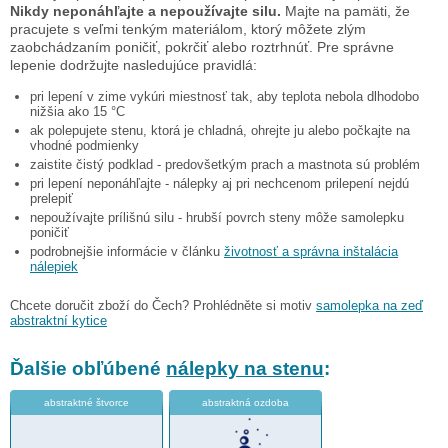
Nikdy neponáhľajte a nepoužívajte silu.
Majte na pamäti, že
pracujete s veľmi tenkým materiálom, ktorý môžete zlým
zaobchádzaním poničiť, pokrčiť alebo roztrhnúť. Pre správne
lepenie dodržujte nasledujúce pravidlá:
pri lepení v zime vykúri miestnosť tak, aby teplota nebola dlhodobo
nižšia ako 15 °C
ak polepujete stenu, ktorá je chladná, ohrejte ju alebo počkajte na
vhodné podmienky
zaistite čistý podklad - predovšetkým prach a mastnota sú problém
pri lepení neponáhľajte - nálepky aj pri nechcenom prilepení nejdú
prelepiť
nepoužívajte prílišnú silu - hrubší povrch steny môže samolepku
poničiť
podrobnejšie informácie v článku
životnosť a správna inštalácia
nálepiek
Chcete doručit zboží do Čech? Prohlédněte si motiv
samolepka na zeď
abstraktní kytice
Ďalšie obľúbené
nálepky na stenu
:
abstraktné štvorce
abstraktná ozdoba