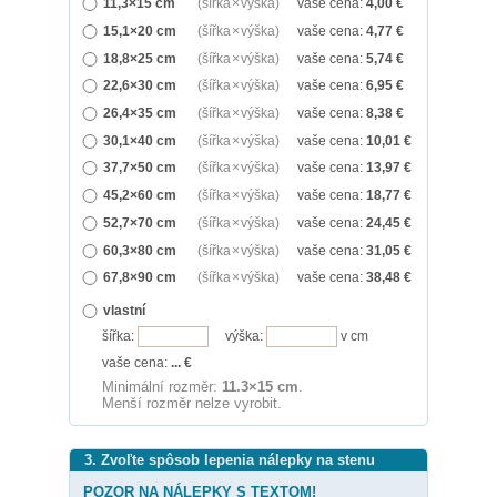
11,3×15 cm
(šířka × výška)
vaše cena:
4,00
€
15,1×20 cm
(šířka × výška)
vaše cena:
4,77
€
18,8×25 cm
(šířka × výška)
vaše cena:
5,74
€
22,6×30 cm
(šířka × výška)
vaše cena:
6,95
€
26,4×35 cm
(šířka × výška)
vaše cena:
8,38
€
30,1×40 cm
(šířka × výška)
vaše cena:
10,01
€
37,7×50 cm
(šířka × výška)
vaše cena:
13,97
€
45,2×60 cm
(šířka × výška)
vaše cena:
18,77
€
52,7×70 cm
(šířka × výška)
vaše cena:
24,45
€
60,3×80 cm
(šířka × výška)
vaše cena:
31,05
€
67,8×90 cm
(šířka × výška)
vaše cena:
38,48
€
vlastní
šířka:
výška:
v cm
vaše cena:
...
€
Minimální rozměr:
11.3×15 cm
.
Menší rozměr nelze vyrobit.
3. Zvoľte spôsob lepenia nálepky na stenu
POZOR NA NÁLEPKY S TEXTOM!