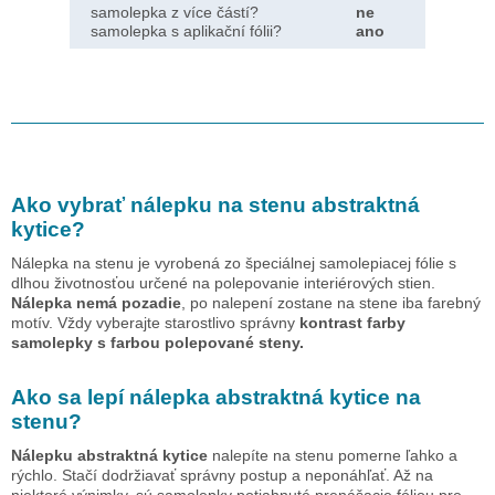
samolepka z více částí?
ne
samolepka s aplikační fólii?
ano
Ako vybrať nálepku na stenu
abstraktná
kytice
?
Nálepka na stenu je vyrobená zo špeciálnej samolepiacej fólie s
dlhou životnosťou určené na polepovanie interiérových stien.
Nálepka nemá pozadie
, po nalepení zostane na stene iba farebný
motív. Vždy vyberajte starostlivo správny
kontrast farby
samolepky s farbou polepované steny.
Ako sa lepí nálepka
abstraktná kytice
na
stenu?
Nálepku
abstraktná kytice
nalepíte na stenu pomerne ľahko a
rýchlo. Stačí dodržiavať správny postup a neponáhľať. Až na
niektoré výnimky, sú samolepky potiahnuté prenášacie fóliou pre