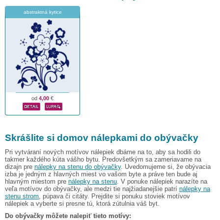
abstraktná kytice
od
4,00
€
Skrášlite si domov nálepkami do obývačky
Pri vytváraní nových motívov nálepiek dbáme na to, aby sa hodili do
takmer každého kúta vášho bytu. Predovšetkým sa zameriavame na
dizajn pre
nálepky na stenu do obývačky
. Uvedomujeme si, že obývacia
izba je jedným z hlavných miest vo vašom byte a práve ten bude aj
hlavným miestom pre
nálepky na stenu
. V ponuke nálepiek narazíte na
veľa motívov do obývačky, ale medzi tie najžiadanejšie patrí
nálepky na
stenu strom
, púpava či citáty. Prejdite si ponuku stoviek motívov
nálepiek a vyberte si presne tú, ktorá zútulnia váš byt.
Do obývačky môžete nalepiť tieto motívy: