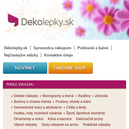
Dekolepky.sk
Sprievodca nákupom
Poštovné a balné
Najčastejšie otázky
Kontaktné údaje
Detské nálepky
Monogramy a mená
Rastliny
Zvieratá
Budovy a známa miesta
Postavy, siluety a tváre
Geometrické tvary a abstrakcie
Citáty a texty
Hudba, noty, hudobné nástroje
Šport, športové momenty
Ornamenty a srdce
Káva a kanvice
Dekoračné pruhy
Vtipné nálepky
Sady nálepiek na archu
Praktické nálepky