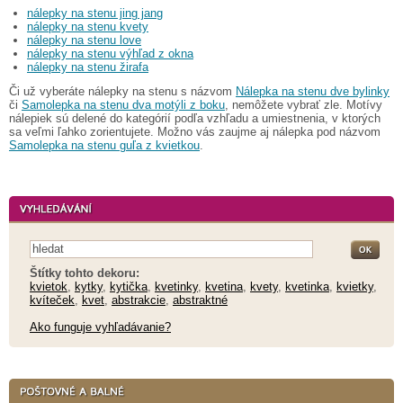
nálepky na stenu jing jang
nálepky na stenu kvety
nálepky na stenu love
nálepky na stenu výhľad z okna
nálepky na stenu žirafa
Či už vyberáte nálepky na stenu s názvom
Nálepka na stenu dve bylinky
či
Samolepka na stenu dva motýli z boku
, nemôžete vybrať zle. Motívy
nálepiek sú delené do kategórií podľa vzhľadu a umiestnenia, v ktorých
sa veľmi ľahko zorientujete. Možno vás zaujme aj nálepka pod názvom
Samolepka na stenu guľa z kvietkou
.
Štítky tohto dekoru:
kvietok
,
kytky
,
kytička
,
kvetinky
,
kvetina
,
kvety
,
kvetinka
,
kvietky
,
kvíteček
,
kvet
,
abstrakcie
,
abstraktné
Ako funguje vyhľadávanie?