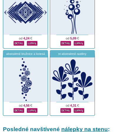
od
4,24
€
od
5,09
€
abstraktné kružnice a kolesá
tri abstraktné rastliny
od
4,56
€
od
4,31
€
Posledné navštívené
nálepky na stenu
: