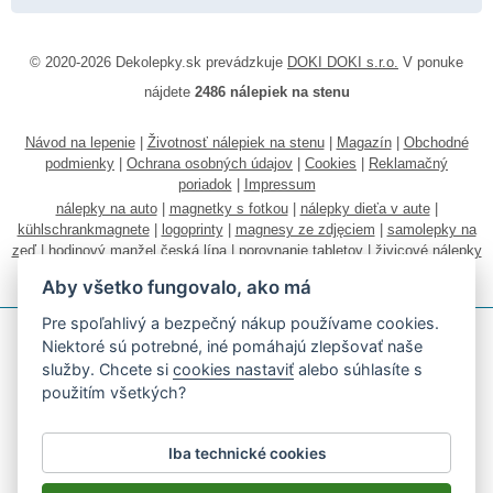
© 2020-2026 Dekolepky.sk prevádzkuje
DOKI DOKI s.r.o.
V ponuke
nájdete
2486 nálepiek na stenu
Návod na lepenie
|
Životnosť nálepiek na stenu
|
Magazín
|
Obchodné
podmienky
|
Ochrana osobných údajov
|
Cookies
|
Reklamačný
poriadok
|
Impressum
nálepky na auto
|
magnetky s fotkou
|
nálepky dieťa v aute
|
kühlschrankmagnete
|
logoprinty
|
magnesy ze zdjęciem
|
samolepky na
zeď
|
hodinový manžel česká lípa
|
porovnanie tabletov
|
živicové nálepky
|
fotokalendáre
Aby všetko fungovalo, ako má
Pre spoľahlivý a bezpečný nákup používame cookies.
Niektoré sú potrebné, iné pomáhajú zlepšovať naše
služby. Chcete si
cookies nastaviť
alebo súhlasíte s
použitím všetkých?
Akceptujeme všetky bežné platobné karty
Iba technické cookies
Podľa zákona o evidencii tržieb je predávajúci povinný vystaviť