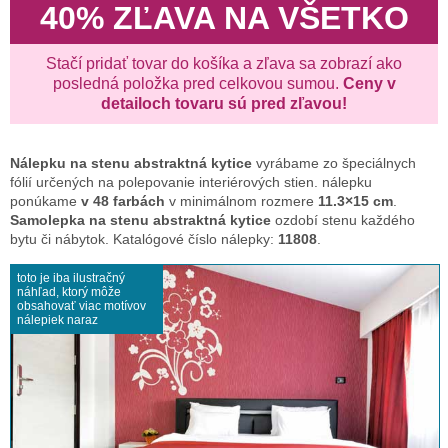
40% ZĽAVA NA VŠETKO
Stačí pridať tovar do košíka a zľava sa zobrazí ako
posledná položka pred celkovou sumou.
Ceny v
detailoch tovaru sú pred zľavou!
Nálepku na stenu
abstraktná kytice
vyrábame zo špeciálnych
fólií určených na polepovanie interiérových stien. nálepku
ponúkame
v 48 farbách
v minimálnom rozmere
11.3×15 cm
.
Samolepka na stenu abstraktná kytice
ozdobí stenu každého
bytu či nábytok. Katalógové číslo nálepky:
11808
.
toto je iba ilustračný
náhľad, ktorý môže
obsahovať viac motívov
nálepiek naraz