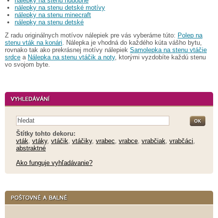
nálepky na stenu hudobné
nálepky na stenu detské motívy
nálepky na stenu minecraft
nálepky na stenu detské
Z radu originálnych motívov nálepiek pre vás vyberáme túto:
Polep na
stenu vták na konári
. Nálepka je vhodná do každého kúta vášho bytu,
rovnako tak ako prekrásnej motívy nálepiek
Samolepka na stenu vtáčie
srdce
a
Nálepka na stenu vtáčik a noty
, ktorými vyzdobíte každú stenu
vo svojom byte.
Štítky tohto dekoru:
vták
,
vtáky
,
vtáčik
,
vtáčiky
,
vrabec
,
vrabce
,
vrabčiak
,
vrabčáci
,
abstraktné
Ako funguje vyhľadávanie?