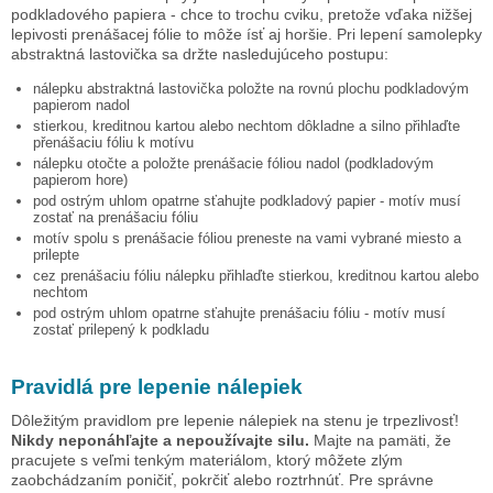
podkladového papiera - chce to trochu cviku, pretože vďaka nižšej
lepivosti prenášacej fólie to môže ísť aj horšie. Pri lepení samolepky
abstraktná lastovička
sa držte nasledujúceho postupu:
nálepku
abstraktná lastovička
položte na rovnú plochu podkladovým
papierom nadol
stierkou, kreditnou kartou alebo nechtom dôkladne a silno přihlaďte
přenášaciu fóliu k motívu
nálepku otočte a položte prenášacie fóliou nadol (podkladovým
papierom hore)
pod ostrým uhlom opatrne sťahujte podkladový papier - motív musí
zostať na prenášaciu fóliu
motív spolu s prenášacie fóliou preneste na vami vybrané miesto a
prilepte
cez prenášaciu fóliu nálepku přihlaďte stierkou, kreditnou kartou alebo
nechtom
pod ostrým uhlom opatrne sťahujte prenášaciu fóliu - motív musí
zostať prilepený k podkladu
Pravidlá pre lepenie nálepiek
Dôležitým pravidlom pre lepenie nálepiek na stenu je trpezlivosť!
Nikdy neponáhľajte a nepoužívajte silu.
Majte na pamäti, že
pracujete s veľmi tenkým materiálom, ktorý môžete zlým
zaobchádzaním poničiť, pokrčiť alebo roztrhnúť. Pre správne