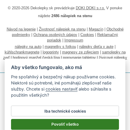
© 2020-2026 Dekolepky.sk prevádzkuje
DOKI DOKI s.r.o.
V ponuke
nájdete
2486 nálepiek na stenu
Návod na lepenie
|
Životnosť nálepiek na stenu
|
Magazín
|
Obchodné
podmienky
|
Ochrana osobných údajov
|
Cookies
|
Reklamačný
poriadok
|
Impressum
nálepky na auto
|
magnetky s fotkou
|
nálepky dieťa v aute
|
kühlschrankmagnete
|
logoprinty
|
magnesy ze zdjęciem
|
samolepky na
zeď
|
hodinový manžel česká lípa
|
porovnanie tabletov
|
živicové nálepky
|
fotokalendáre
Aby všetko fungovalo, ako má
Pre spoľahlivý a bezpečný nákup používame cookies.
Niektoré sú potrebné, iné pomáhajú zlepšovať naše
služby. Chcete si
cookies nastaviť
alebo súhlasíte s
použitím všetkých?
Akceptujeme všetky bežné platobné karty
Iba technické cookies
Podľa zákona o evidencii tržieb je predávajúci povinný vystaviť
kupujúcemu účtenku.
Povoliť všetko
Zároveň je povinný zaevidovať prijatú tržbu u správcu dane on-line; v