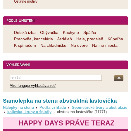
Ostatné motívy
Detská izba
Obývačka
Kuchyne
Spálňa
Pracovňa, kancelária
Jedáleň
Hala, predsieň
Kúpeľňa
K spínačom
Na chladničku
Na dvere
Na iné miesta
Ako funguje vyhľadávanie?
Samolepka na stenu abstraktná lastovička
Nálepky na stenu
Podľa vzhľadu
Geometrické tvary a abstrakcie
kolieska, kruhy a špirály
abstraktná lastovička (11771)
HAPPY DAYS PRÁVE TERAZ