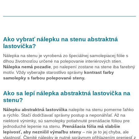
Ako vybrať nálepku na stenu
abstraktná
lastovička
?
Nálepka na stenu je vyrobená zo špeciálnej samolepiacej fólie s
dlhou životnosťou určené na polepovanie interiérových stien.
Nálepka nemá pozadie
, po nalepení zostane na stene iba farebný
motív. Vždy vyberajte starostlivo správny
kontrast farby
samolepky s farbou polepované steny.
Ako sa lepí nálepka
abstraktná lastovička
na
stenu?
Nálepku
abstraktná lastovička
nalepíte na stenu pomerne ľahko
a rýchlo. Stačí dodržiavať správny postup a neponáhľať. Až na
niektoré výnimky, sú samolepky potiahnuté prenášacie fóliou pre
jednoduché lepenie na stenu.
Prenášacia fólia má slabšie
lepivosť, aby nezničil výmaľbu steny
– nie je to jej chyba, ale
vlastnosť. Členité nálepky je nutné správnym přihlazením preniesť z