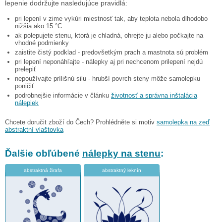
lepenie dodržujte nasledujúce pravidlá:
pri lepení v zime vykúri miestnosť tak, aby teplota nebola dlhodobo
nižšia ako 15 °C
ak polepujete stenu, ktorá je chladná, ohrejte ju alebo počkajte na
vhodné podmienky
zaistite čistý podklad - predovšetkým prach a mastnota sú problém
pri lepení neponáhľajte - nálepky aj pri nechcenom prilepení nejdú
prelepiť
nepoužívajte prílišnú silu - hrubší povrch steny môže samolepku
poničiť
podrobnejšie informácie v článku
životnosť a správna inštalácia
nálepiek
Chcete doručit zboží do Čech? Prohlédněte si motiv
samolepka na zeď
abstraktní vlaštovka
Ďalšie obľúbené
nálepky na stenu
:
abstraktná žirafa
abstraktný leknín