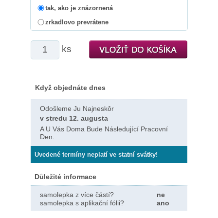
tak, ako je znázornená
zrkadlovo prevrátene
ks
Když objednáte dnes
Odošleme Ju Najneskôr
v stredu 12. augusta
A U Vás Doma Bude Následující Pracovní
Den.
Uvedené termíny neplatí ve statní svátky!
Důležité informace
samolepka z více částí?
ne
samolepka s aplikační fólii?
ano