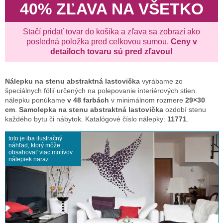
40% ZĽAVA NA VŠETKO
Stačí pridať tovar do košíka a zľava sa zobrazí ako
posledná položka pred celkovou sumou.
Ceny v
detailoch tovaru sú pred zľavou!
Nálepku na stenu
abstraktná lastovička
vyrábame zo
špeciálnych fólií určených na polepovanie interiérových stien.
nálepku ponúkame
v 48 farbách
v minimálnom rozmere
29×30
cm
.
Samolepka na stenu abstraktná lastovička
ozdobí stenu
každého bytu či nábytok. Katalógové číslo nálepky:
11771
.
toto je iba ilustračný
náhľad, ktorý môže
obsahovať viac motívov
nálepiek naraz