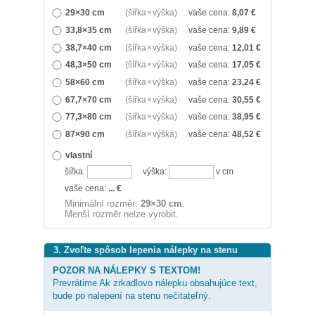
29×30 cm
(šířka × výška)
vaše cena:
8,07
€
33,8×35 cm
(šířka × výška)
vaše cena:
9,89
€
38,7×40 cm
(šířka × výška)
vaše cena:
12,01
€
48,3×50 cm
(šířka × výška)
vaše cena:
17,05
€
58×60 cm
(šířka × výška)
vaše cena:
23,24
€
67,7×70 cm
(šířka × výška)
vaše cena:
30,55
€
77,3×80 cm
(šířka × výška)
vaše cena:
38,95
€
87×90 cm
(šířka × výška)
vaše cena:
48,52
€
vlastní
šířka:
výška:
v cm
vaše cena:
...
€
Minimální rozměr:
29×30 cm
.
Menší rozměr nelze vyrobit.
3. Zvoľte spôsob lepenia nálepky na stenu
POZOR NA NÁLEPKY S TEXTOM!
Prevrátime Ak zrkadlovo nálepku obsahujúce text,
bude po nalepení na stenu nečitateľný.