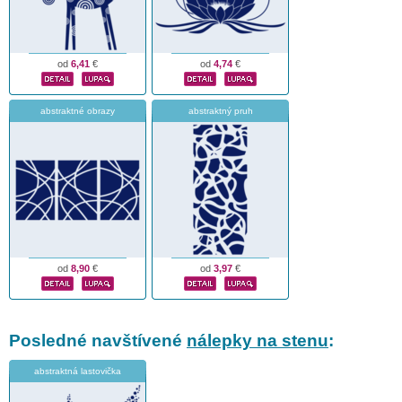
od
6,41
€
od
4,74
€
abstraktné obrazy
abstraktný pruh
od
8,90
€
od
3,97
€
Posledné navštívené
nálepky na stenu
:
abstraktná lastovička