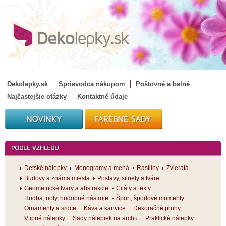
Dekolepky.sk
Sprievodca nákupom
Poštovné a balné
Najčastejšie otázky
Kontaktné údaje
Detské nálepky
Monogramy a mená
Rastliny
Zvieratá
Budovy a známa miesta
Postavy, siluety a tváre
Geometrické tvary a abstrakcie
Citáty a texty
Hudba, noty, hudobné nástroje
Šport, športové momenty
Ornamenty a srdce
Káva a kanvice
Dekoračné pruhy
Vtipné nálepky
Sady nálepiek na archu
Praktické nálepky