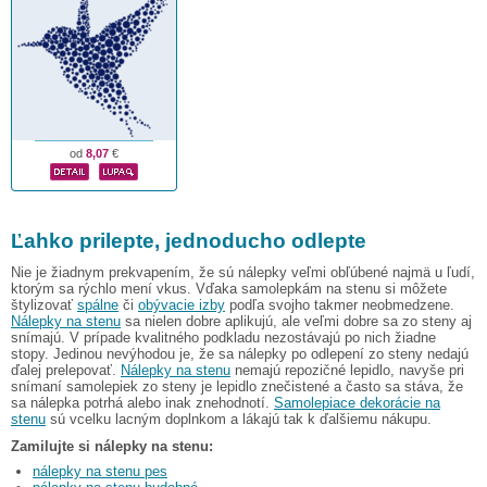
od
8,07
€
Ľahko prilepte, jednoducho odlepte
Nie je žiadnym prekvapením, že sú nálepky veľmi obľúbené najmä u ľudí,
ktorým sa rýchlo mení vkus. Vďaka samolepkám na stenu si môžete
štylizovať
spálne
či
obývacie izby
podľa svojho takmer neobmedzene.
Nálepky na stenu
sa nielen dobre aplikujú, ale veľmi dobre sa zo steny aj
snímajú. V prípade kvalitného podkladu nezostávajú po nich žiadne
stopy. Jedinou nevýhodou je, že sa nálepky po odlepení zo steny nedajú
ďalej prelepovať.
Nálepky na stenu
nemajú repozičné lepidlo, navyše pri
snímaní samolepiek zo steny je lepidlo znečistené a často sa stáva, že
sa nálepka potrhá alebo inak znehodnotí.
Samolepiace dekorácie na
stenu
sú vcelku lacným doplnkom a lákajú tak k ďalšiemu nákupu.
Zamilujte si nálepky na stenu:
nálepky na stenu pes