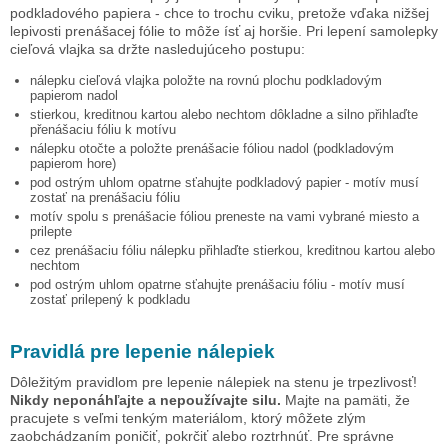
podkladového papiera - chce to trochu cviku, pretože vďaka nižšej
lepivosti prenášacej fólie to môže ísť aj horšie. Pri lepení samolepky
cieľová vlajka
sa držte nasledujúceho postupu:
nálepku
cieľová vlajka
položte na rovnú plochu podkladovým
papierom nadol
stierkou, kreditnou kartou alebo nechtom dôkladne a silno přihlaďte
přenášaciu fóliu k motívu
nálepku otočte a položte prenášacie fóliou nadol (podkladovým
papierom hore)
pod ostrým uhlom opatrne sťahujte podkladový papier - motív musí
zostať na prenášaciu fóliu
motív spolu s prenášacie fóliou preneste na vami vybrané miesto a
prilepte
cez prenášaciu fóliu nálepku přihlaďte stierkou, kreditnou kartou alebo
nechtom
pod ostrým uhlom opatrne sťahujte prenášaciu fóliu - motív musí
zostať prilepený k podkladu
Pravidlá pre lepenie nálepiek
Dôležitým pravidlom pre lepenie nálepiek na stenu je trpezlivosť!
Nikdy neponáhľajte a nepoužívajte silu.
Majte na pamäti, že
pracujete s veľmi tenkým materiálom, ktorý môžete zlým
zaobchádzaním poničiť, pokrčiť alebo roztrhnúť. Pre správne