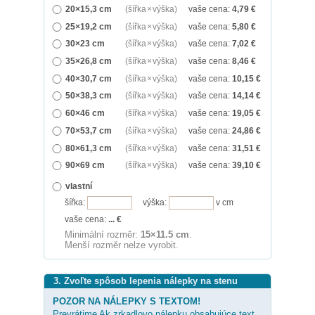
20×15,3 cm
(šířka × výška)
vaše cena:
4,79
€
25×19,2 cm
(šířka × výška)
vaše cena:
5,80
€
30×23 cm
(šířka × výška)
vaše cena:
7,02
€
35×26,8 cm
(šířka × výška)
vaše cena:
8,46
€
40×30,7 cm
(šířka × výška)
vaše cena:
10,15
€
50×38,3 cm
(šířka × výška)
vaše cena:
14,14
€
60×46 cm
(šířka × výška)
vaše cena:
19,05
€
70×53,7 cm
(šířka × výška)
vaše cena:
24,86
€
80×61,3 cm
(šířka × výška)
vaše cena:
31,51
€
90×69 cm
(šířka × výška)
vaše cena:
39,10
€
vlastní
šířka:
výška:
v cm
vaše cena:
...
€
Minimální rozměr:
15×11.5 cm
.
Menší rozměr nelze vyrobit.
3. Zvoľte spôsob lepenia nálepky na stenu
POZOR NA NÁLEPKY S TEXTOM!
Prevrátime Ak zrkadlovo nálepku obsahujúce text,