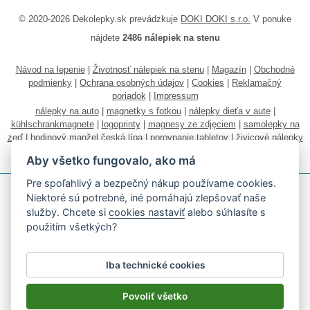
© 2020-2026 Dekolepky.sk prevádzkuje
DOKI DOKI s.r.o.
V ponuke
nájdete
2486 nálepiek na stenu
Návod na lepenie
|
Životnosť nálepiek na stenu
|
Magazín
|
Obchodné
podmienky
|
Ochrana osobných údajov
|
Cookies
|
Reklamačný
poriadok
|
Impressum
nálepky na auto
|
magnetky s fotkou
|
nálepky dieťa v aute
|
kühlschrankmagnete
|
logoprinty
|
magnesy ze zdjęciem
|
samolepky na
zeď
|
hodinový manžel česká lípa
|
porovnanie tabletov
|
živicové nálepky
|
fotokalendáre
Aby všetko fungovalo, ako má
Pre spoľahlivý a bezpečný nákup používame cookies.
Niektoré sú potrebné, iné pomáhajú zlepšovať naše
služby. Chcete si
cookies nastaviť
alebo súhlasíte s
použitím všetkých?
Akceptujeme všetky bežné platobné karty
Iba technické cookies
Podľa zákona o evidencii tržieb je predávajúci povinný vystaviť
kupujúcemu účtenku.
Povoliť všetko
Zároveň je povinný zaevidovať prijatú tržbu u správcu dane on-line; v