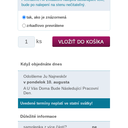
bude po nalepení na stenu nečitateľný.
tak, ako je znázornená
zrkadlovo prevrátene
ks
Když objednáte dnes
Odošleme Ju Najneskôr
v pondelok 10. augusta
A U Vás Doma Bude Následující Pracovní
Den.
Uvedené termíny neplatí ve statní svátky!
Důležité informace
samolepka z více částí?
ne