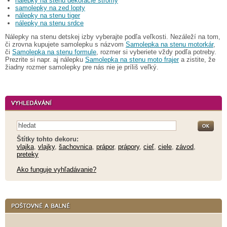
nálepky na stenu dekorácie stromy
samolepky na zed lopty
nálepky na stenu tiger
nálepky na stenu srdce
Nálepky na stenu detskej izby vyberajte podľa veľkosti. Nezáleží na tom,
či zrovna kupujete samolepku s názvom
Samolepka na stenu motorkár
,
či
Samolepka na stenu formule
, rozmer si vyberiete vždy podľa potreby.
Prezrite si napr. aj nálepku
Samolepka na stenu moto frajer
a zistite, že
žiadny rozmer samolepky pre nás nie je príliš veľký.
Štítky tohto dekoru:
vlajka
,
vlajky
,
šachovnica
,
prápor
,
prápory
,
cieľ
,
ciele
,
závod
,
preteky
Ako funguje vyhľadávanie?