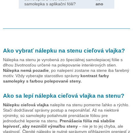
samolepka s aplikační fólii?
ano
Ako vybrať nálepku na stenu
cieľová vlajka
?
Nálepka na stenu je vyrobená zo špeciálnej samolepiacej fólie s
dlhou životnosťou určené na polepovanie interiérových stien.
Nálepka nemá pozadie
, po nalepení zostane na stene iba farebný
motív. Vždy vyberajte starostlivo správny
kontrast farby
samolepky s farbou polepované steny.
Ako sa lepí nálepka
cieľová vlajka
na stenu?
Nálepku
cieľová vlajka
nalepíte na stenu pomerne ľahko a rýchlo.
Stačí dodržiavať správny postup a neponáhľať. Až na niektoré
výnimky, sú samolepky potiahnuté prenášacie fóliou pre
jednoduché lepenie na stenu.
Prenášacia fólia má slabšie
lepivosť, aby nezničil výmaľbu steny
– nie je to jej chyba, ale
vlastnosť. Členité nálepky je nutné správnym přihlazením preniesť z