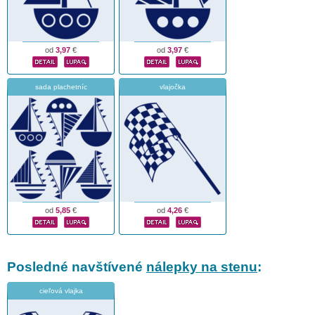
od
3,97
€
od
3,97
€
sada plachetníc
vlajočka
od
5,85
€
od
4,26
€
Posledné navštívené
nálepky na stenu
:
cieľová vlajka