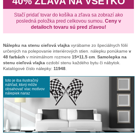
40% ZĽAVA NA VŠETKO
Stačí pridať tovar do košíka a zľava sa zobrazí ako
posledná položka pred celkovou sumou.
Ceny v
detailoch tovaru sú pred zľavou!
Nálepku na stenu
cieľová vlajka
vyrábame zo špeciálnych fólií
určených na polepovanie interiérových stien. nálepku ponúkame
v
48 farbách
v minimálnom rozmere
15×11.5 cm
.
Samolepka na
stenu cieľová vlajka
ozdobí stenu každého bytu či nábytok.
Katalógové číslo nálepky:
11948
.
toto je iba ilustračný
náhľad, ktorý môže
obsahovať viac motívov
nálepiek naraz