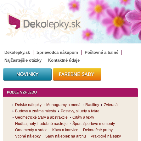
Dekolepky.sk
Sprievodca nákupom
Poštovné a balné
Najčastejšie otázky
Kontaktné údaje
Detské nálepky
Monogramy a mená
Rastliny
Zvieratá
Budovy a známa miesta
Postavy, siluety a tváre
Geometrické tvary a abstrakcie
Citáty a texty
Hudba, noty, hudobné nástroje
Šport, športové momenty
Ornamenty a srdce
Káva a kanvice
Dekoračné pruhy
Vtipné nálepky
Sady nálepiek na archu
Praktické nálepky