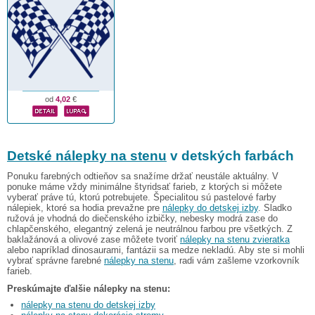
od
4,02
€
Detské nálepky na stenu
v detských farbách
Ponuku farebných odtieňov sa snažíme držať neustále aktuálny. V
ponuke máme vždy minimálne štyridsať farieb, z ktorých si môžete
vyberať práve tú, ktorú potrebujete. Špecialitou sú pastelové farby
nálepiek, ktoré sa hodia prevažne pre
nálepky do detskej izby
. Sladko
ružová je vhodná do diečenského izbičky, nebesky modrá zase do
chlapčenského, elegantný zelená je neutrálnou farbou pre všetkých. Z
baklažánová a olivové zase môžete tvoriť
nálepky na stenu zvieratka
alebo napríklad dinosaurami, fantázii sa medze nekladú. Aby ste si mohli
vybrať správne farebné
nálepky na stenu
, radi vám zašleme vzorkovník
farieb.
Preskúmajte ďalšie nálepky na stenu:
nálepky na stenu do detskej izby