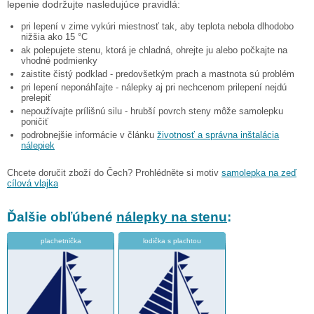
lepenie dodržujte nasledujúce pravidlá:
pri lepení v zime vykúri miestnosť tak, aby teplota nebola dlhodobo
nižšia ako 15 °C
ak polepujete stenu, ktorá je chladná, ohrejte ju alebo počkajte na
vhodné podmienky
zaistite čistý podklad - predovšetkým prach a mastnota sú problém
pri lepení neponáhľajte - nálepky aj pri nechcenom prilepení nejdú
prelepiť
nepoužívajte prílišnú silu - hrubší povrch steny môže samolepku
poničiť
podrobnejšie informácie v článku
životnosť a správna inštalácia
nálepiek
Chcete doručit zboží do Čech? Prohlédněte si motiv
samolepka na zeď
cílová vlajka
Ďalšie obľúbené
nálepky na stenu
:
plachetnička
lodička s plachtou