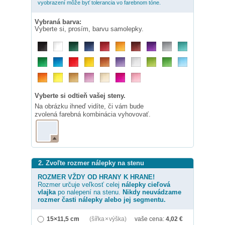
vyobrazení môže byť tolerancia vo farebnom tóne.
Vybraná barva:
Vyberte si, prosím, barvu samolepky.
Vyberte si odtieň vašej steny.
Na obrázku ihneď vidíte, či vám bude
zvolená farebná kombinácia vyhovovať.
2. Zvoľte rozmer nálepky na stenu
ROZMER VŽDY OD HRANY K HRANE!
Rozmer určuje veľkosť celej
nálepky
cieľová
vlajka
po nalepení na stenu.
Nikdy neuvádzame
rozmer časti nálepky alebo jej segmentu.
15×11,5 cm
(šířka × výška)
vaše cena:
4,02
€