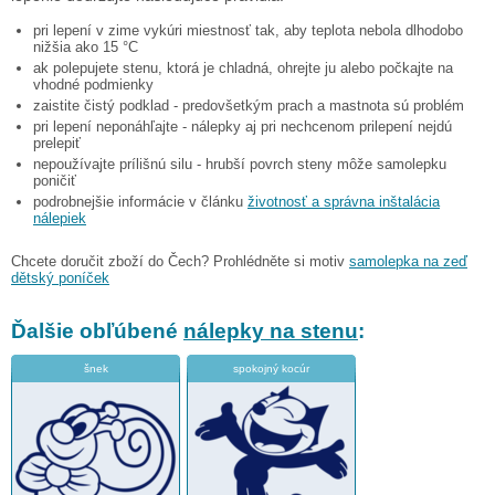
pri lepení v zime vykúri miestnosť tak, aby teplota nebola dlhodobo
nižšia ako 15 °C
ak polepujete stenu, ktorá je chladná, ohrejte ju alebo počkajte na
vhodné podmienky
zaistite čistý podklad - predovšetkým prach a mastnota sú problém
pri lepení neponáhľajte - nálepky aj pri nechcenom prilepení nejdú
prelepiť
nepoužívajte prílišnú silu - hrubší povrch steny môže samolepku
poničiť
podrobnejšie informácie v článku
životnosť a správna inštalácia
nálepiek
Chcete doručit zboží do Čech? Prohlédněte si motiv
samolepka na zeď
dětský poníček
Ďalšie obľúbené
nálepky na stenu
:
šnek
spokojný kocúr