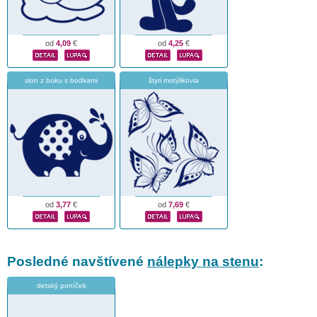
od
4,09
€
od
4,25
€
slon z boku s bodkami
štyri motýlikovia
od
3,77
€
od
7,69
€
Posledné navštívené
nálepky na stenu
:
detský poníček