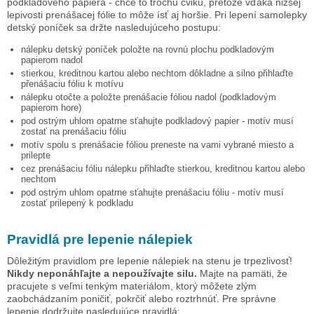
podkladového papiera - chce to trochu cviku, pretože vďaka nižšej
lepivosti prenášacej fólie to môže ísť aj horšie. Pri lepení samolepky
detský poníček
sa držte nasledujúceho postupu:
nálepku
detský poníček
položte na rovnú plochu podkladovým
papierom nadol
stierkou, kreditnou kartou alebo nechtom dôkladne a silno přihlaďte
přenášaciu fóliu k motívu
nálepku otočte a položte prenášacie fóliou nadol (podkladovým
papierom hore)
pod ostrým uhlom opatrne sťahujte podkladový papier - motív musí
zostať na prenášaciu fóliu
motív spolu s prenášacie fóliou preneste na vami vybrané miesto a
prilepte
cez prenášaciu fóliu nálepku přihlaďte stierkou, kreditnou kartou alebo
nechtom
pod ostrým uhlom opatrne sťahujte prenášaciu fóliu - motív musí
zostať prilepený k podkladu
Pravidlá pre lepenie nálepiek
Dôležitým pravidlom pre lepenie nálepiek na stenu je trpezlivosť!
Nikdy neponáhľajte a nepoužívajte silu.
Majte na pamäti, že
pracujete s veľmi tenkým materiálom, ktorý môžete zlým
zaobchádzaním poničiť, pokrčiť alebo roztrhnúť. Pre správne
lepenie dodržujte nasledujúce pravidlá: