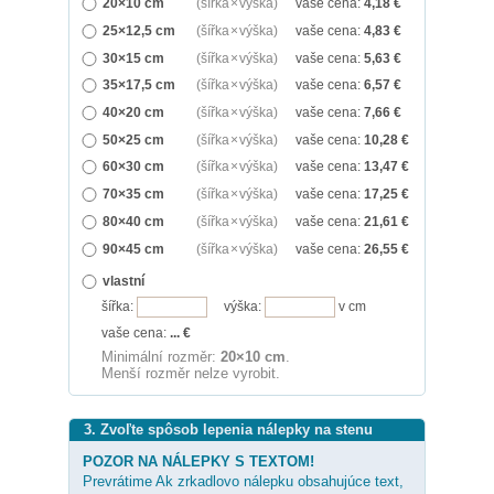
20×10 cm
(šířka × výška)
vaše cena:
4,18
€
25×12,5 cm
(šířka × výška)
vaše cena:
4,83
€
30×15 cm
(šířka × výška)
vaše cena:
5,63
€
35×17,5 cm
(šířka × výška)
vaše cena:
6,57
€
40×20 cm
(šířka × výška)
vaše cena:
7,66
€
50×25 cm
(šířka × výška)
vaše cena:
10,28
€
60×30 cm
(šířka × výška)
vaše cena:
13,47
€
70×35 cm
(šířka × výška)
vaše cena:
17,25
€
80×40 cm
(šířka × výška)
vaše cena:
21,61
€
90×45 cm
(šířka × výška)
vaše cena:
26,55
€
vlastní
šířka:
výška:
v cm
vaše cena:
...
€
Minimální rozměr:
20×10 cm
.
Menší rozměr nelze vyrobit.
3. Zvoľte spôsob lepenia nálepky na stenu
POZOR NA NÁLEPKY S TEXTOM!
Prevrátime Ak zrkadlovo nálepku obsahujúce text,