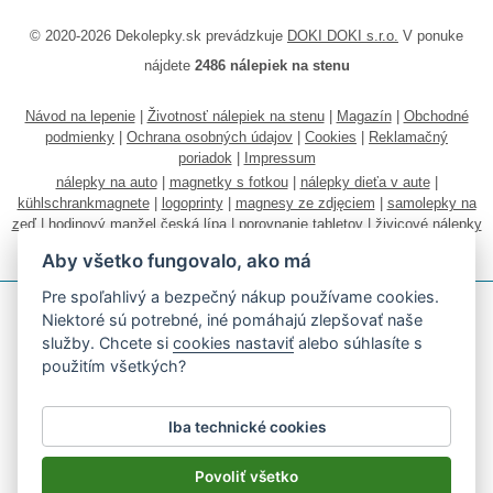
© 2020-2026 Dekolepky.sk prevádzkuje
DOKI DOKI s.r.o.
V ponuke
nájdete
2486 nálepiek na stenu
Návod na lepenie
|
Životnosť nálepiek na stenu
|
Magazín
|
Obchodné
podmienky
|
Ochrana osobných údajov
|
Cookies
|
Reklamačný
poriadok
|
Impressum
nálepky na auto
|
magnetky s fotkou
|
nálepky dieťa v aute
|
kühlschrankmagnete
|
logoprinty
|
magnesy ze zdjęciem
|
samolepky na
zeď
|
hodinový manžel česká lípa
|
porovnanie tabletov
|
živicové nálepky
|
fotokalendáre
Aby všetko fungovalo, ako má
Pre spoľahlivý a bezpečný nákup používame cookies.
Niektoré sú potrebné, iné pomáhajú zlepšovať naše
služby. Chcete si
cookies nastaviť
alebo súhlasíte s
použitím všetkých?
Akceptujeme všetky bežné platobné karty
Iba technické cookies
Podľa zákona o evidencii tržieb je predávajúci povinný vystaviť
kupujúcemu účtenku.
Povoliť všetko
Zároveň je povinný zaevidovať prijatú tržbu u správcu dane on-line; v