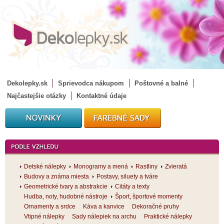
Dekolepky.sk
Sprievodca nákupom
Poštovné a balné
Najčastejšie otázky
Kontaktné údaje
Detské nálepky
Monogramy a mená
Rastliny
Zvieratá
Budovy a známa miesta
Postavy, siluety a tváre
Geometrické tvary a abstrakcie
Citáty a texty
Hudba, noty, hudobné nástroje
Šport, športové momenty
Ornamenty a srdce
Káva a kanvice
Dekoračné pruhy
Vtipné nálepky
Sady nálepiek na archu
Praktické nálepky