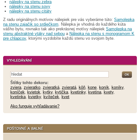
nálepky na stenu zebra
nálepky na stenu sovy
nálepky na stenu citáty
Z radu originálnych motívov nálepiek pre vás vyberáme túto:
Samolepka
na stenu zajačik so srdiečkom
. Nálepka je vhodná do každého kúta
vášho bytu, rovnako tak ako prekrásnej motívy nálepiek
Samolepka na
stenu abstraktné vtáky nad sebou
a
Nálepka na stenu s monogramom K
pre chlapcov
, ktorými vyzdobíte každú stenu vo svojom byte.
Štítky tohto dekoru:
zviera
,
zvieratko
,
zvieratká
,
zvieratá
,
kôň
,
kone
,
koník
,
koníky
,
koníček
,
kvietok
,
kytky
,
kytička
,
kvetinky
,
kvetina
,
kvety
,
kvetinka
,
kvietky
,
kvíteček
,
kvet
Ako funguje vyhľadávanie?