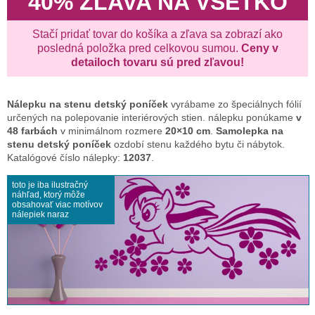
40% ZĽAVA NA VŠETKO
Stačí pridať tovar do košíka a zľava sa zobrazí ako
posledná položka pred celkovou sumou.
Ceny v
detailoch tovaru sú pred zľavou!
Nálepku na stenu
detský poníček
vyrábame zo špeciálnych fólií
určených na polepovanie interiérových stien. nálepku ponúkame
v
48 farbách
v minimálnom rozmere
20×10 cm
.
Samolepka na
stenu detský poníček
ozdobí stenu každého bytu či nábytok.
Katalógové číslo nálepky:
12037
.
toto je iba ilustračný
náhľad, ktorý môže
obsahovať viac motívov
nálepiek naraz