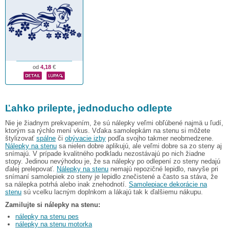
od
4,18
€
Ľahko prilepte, jednoducho odlepte
Nie je žiadnym prekvapením, že sú nálepky veľmi obľúbené najmä u ľudí,
ktorým sa rýchlo mení vkus. Vďaka samolepkám na stenu si môžete
štylizovať
spálne
či
obývacie izby
podľa svojho takmer neobmedzene.
Nálepky na stenu
sa nielen dobre aplikujú, ale veľmi dobre sa zo steny aj
snímajú. V prípade kvalitného podkladu nezostávajú po nich žiadne
stopy. Jedinou nevýhodou je, že sa nálepky po odlepení zo steny nedajú
ďalej prelepovať.
Nálepky na stenu
nemajú repozičné lepidlo, navyše pri
snímaní samolepiek zo steny je lepidlo znečistené a často sa stáva, že
sa nálepka potrhá alebo inak znehodnotí.
Samolepiace dekorácie na
stenu
sú vcelku lacným doplnkom a lákajú tak k ďalšiemu nákupu.
Zamilujte si nálepky na stenu:
nálepky na stenu pes
nálepky na stenu motorka