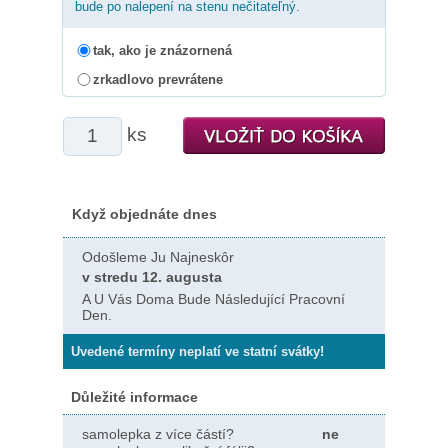
bude po nalepení na stenu nečitateľný.
tak, ako je znázornená
zrkadlovo prevrátene
ks
Když objednáte dnes
Odošleme Ju Najneskôr
v stredu 12. augusta
A U Vás Doma Bude Následující Pracovní
Den.
Uvedené termíny neplatí ve statní svátky!
Důležité informace
samolepka z více částí?
ne