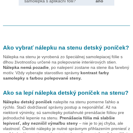
samolepka s aplikační fólii?
ano
Ako vybrať nálepku na stenu
detský poníček
?
Nálepka na stenu je vyrobená zo špeciálnej samolepiacej fólie s
dlhou životnosťou určené na polepovanie interiérových stien.
Nálepka nemá pozadie
, po nalepení zostane na stene iba farebný
motív. Vždy vyberajte starostlivo správny
kontrast farby
samolepky s farbou polepované steny.
Ako sa lepí nálepka
detský poníček
na stenu?
Nálepku
detský poníček
nalepíte na stenu pomerne ľahko a
rýchlo. Stačí dodržiavať správny postup a neponáhľať. Až na
niektoré výnimky, sú samolepky potiahnuté prenášacie fóliou pre
jednoduché lepenie na stenu.
Prenášacia fólia má slabšie
lepivosť, aby nezničil výmaľbu steny
– nie je to jej chyba, ale
vlastnosť. Členité nálepky je nutné správnym přihlazením preniesť z