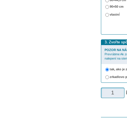
80×44,5 cm
90×50 cm
vlastní
3. Zvoľte sp
POZOR NA NÁ
Prevrátime Ak z
nalepení na sten
tak, ako je
zrkadlovo 