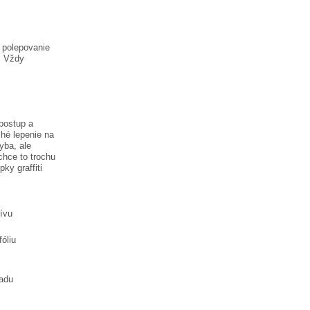
a polepovanie
. Vždy
postup a
hé lepenie na
hyba, ale
chce to trochu
lepky
graffiti
tívu
óliu
ladu