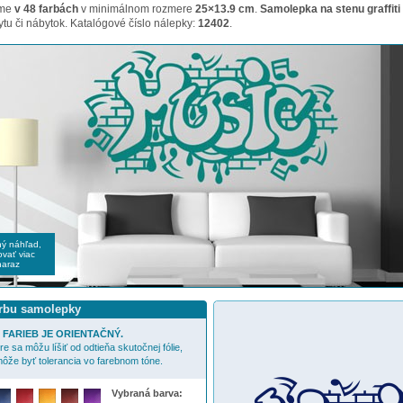
ame
v 48 farbách
v minimálnom rozmere
25×13.9 cm
.
Samolepka na stenu graffiti
tu či nábytok. Katalógové číslo nálepky:
12402
.
čný náhľad,
vať viac
naraz
arbu samolepky
FARIEB JE ORIENTAČNÝ.
e sa môžu líšiť od odtieňa skutočnej fólie,
ôže byť tolerancia vo farebnom tóne.
Vybraná barva: