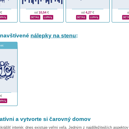
€
od
10,54
€
od
4,27
€
 navštívené
nálepky na stenu
:
usic
€
atívni a vytvorte si čarovný domov
krášliť interiér, dnes existuje veľmi veľa. Jedným z najdôležitejších aspektov