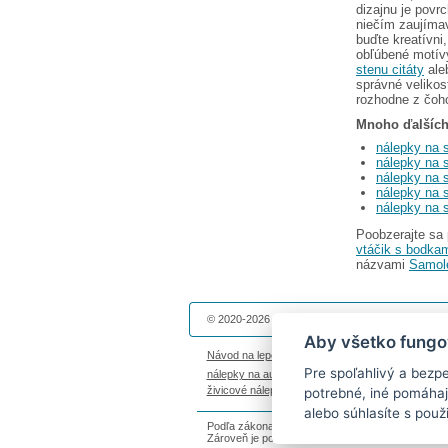
dizajnu je povrc
niečím zaujímav
buďte kreatívni
obľúbené motívy
stenu citáty
ale
správné velikost
rozhodne z čoh
Mnoho ďalších 
nálepky na s
nálepky na s
nálepky na 
nálepky na 
nálepky na 
Poobzerajte sa
vtáčik s bodka
názvami
Samole
© 2020-2026 Dekolepky.sk prevádzkuje
DOKI DOK
Aby všetko fungo
Návod na lepenie
|
Životnosť nálepiek na stenu
|
Pre spoľahlivý a bezp
nálepky na auto
|
magnetky s fotkou
|
nálepky die
živicové nálepky
|
fotokalendáre
potrebné, iné pomáhaj
alebo súhlasíte s použ
Podľa zákona o evidencii tržieb je predávajúci p
Zároveň je povinný zaevidovať prijatú tržbu u sp