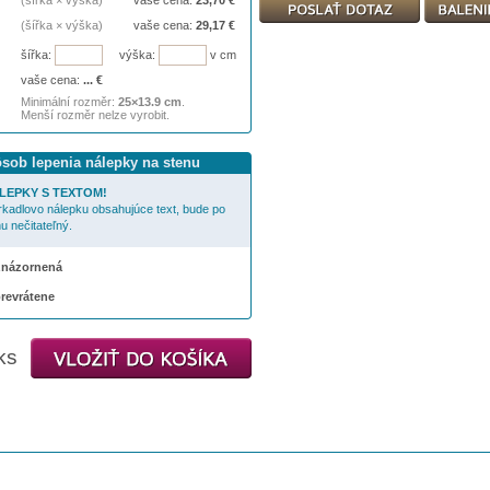
(šířka × výška)
vaše cena:
23,70
€
(šířka × výška)
vaše cena:
29,17
€
šířka:
výška:
v cm
vaše cena:
...
€
Minimální rozměr:
25×13.9 cm
.
Menší rozměr nelze vyrobit.
ôsob lepenia nálepky na stenu
LEPKY S TEXTOM!
rkadlovo nálepku obsahujúce text, bude po
u nečitateľný.
 znázornená
prevrátene
ks