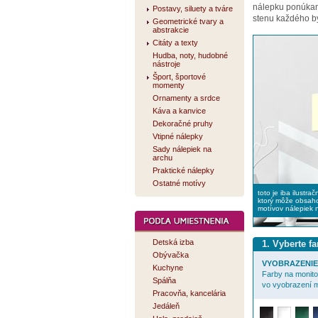
nálepku ponúk
Postavy, siluety a tváre
stenu každého by
Geometrické tvary a
abstrakcie
Citáty a texty
Hudba, noty, hudobné
nástroje
Šport, športové
momenty
Ornamenty a srdce
Káva a kanvice
Dekoračné pruhy
Vtipné nálepky
Sady nálepiek na
archu
Praktické nálepky
Ostatné motívy
toto je iba ilustra
ktorý môže obsaho
motívov nálepiek 
Detská izba
1. Vyberte f
Obývačka
VYOBRAZENIE 
Kuchyne
Farby na monitor
Spálňa
vo vyobrazení m
Pracovňa, kancelária
Jedáleň