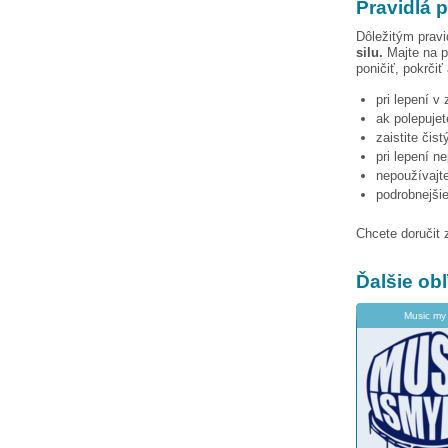
Pravidlá p
Dôležitým pravi
silu.
Majte na p
poničiť, pokrčiť
pri lepení v
ak polepujet
zaistite čis
pri lepení n
nepoužívajte
podrobnejši
Chcete doručit 
Ďalšie o
Music my 