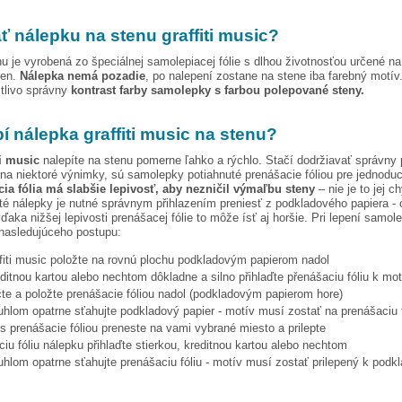
ť nálepku na stenu
graffiti music
?
u je vyrobená zo špeciálnej samolepiacej fólie s dlhou životnosťou určené n
ien.
Nálepka nemá pozadie
, po nalepení zostane na stene iba farebný motív
stlivo správny
kontrast farby samolepky s farbou polepované steny.
pí nálepka
graffiti music
na stenu?
ti music
nalepíte na stenu pomerne ľahko a rýchlo. Stačí dodržiavať správny 
na niektoré výnimky, sú samolepky potiahnuté prenášacie fóliou pre jednoduc
ia fólia má slabšie lepivosť, aby nezničil výmaľbu steny
– nie je to jej c
ité nálepky je nutné správnym přihlazením preniesť z podkladového papiera - 
vďaka nižšej lepivosti prenášacej fólie to môže ísť aj horšie. Pri lepení samo
nasledujúceho postupu:
fiti music
položte na rovnú plochu podkladovým papierom nadol
editnou kartou alebo nechtom dôkladne a silno přihlaďte přenášaciu fóliu k mo
te a položte prenášacie fóliou nadol (podkladovým papierom hore)
hlom opatrne sťahujte podkladový papier - motív musí zostať na prenášaciu f
s prenášacie fóliou preneste na vami vybrané miesto a prilepte
iu fóliu nálepku přihlaďte stierkou, kreditnou kartou alebo nechtom
hlom opatrne sťahujte prenášaciu fóliu - motív musí zostať prilepený k podk