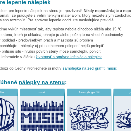
re lepenie nálepiek
dlom pre lepenie nálepiek na stenu je trpezlivosť!
Nikdy neponáhľajte a nep
amäti, že pracujete s veľmi tenkým materiálom, ktorý môžete zlým zaobchá
 alebo roztrhnúť. Pre správne lepenie dodržujte nasledujúce pravidlá:
 zime vykúri miestnosť tak, aby teplota nebola dlhodobo nižšia ako 15 °C
e stenu, ktorá je chladná, ohrejte ju alebo počkajte na vhodné podmienky
tý podklad - predovšetkým prach a mastnota sú problém
eponáhľajte - nálepky aj pri nechcenom prilepení nejdú prelepiť
 prílišnú silu - hrubší povrch steny môže samolepku poničiť
e informácie v článku
životnosť a správna inštalácia nálepiek
zboží do Čech? Prohlédněte si motiv
samolepka na zeď graffiti music
bľúbené
nálepky na stenu
:
life
music
freestyle graffiti
gr