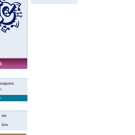
 augusta
i.
!
nie
áno