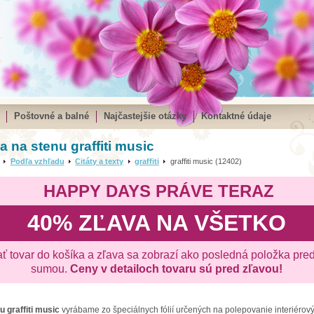
Poštovné a balné
Najčastejšie otázky
Kontaktné údaje
 na stenu graffiti music
Podľa vzhľadu
Citáty a texty
graffiti
graffiti music (12402)
HAPPY DAYS PRÁVE TERAZ
40% ZĽAVA NA VŠETKO
ať tovar do košíka a zľava sa zobrazí ako posledná položka pre
sumou.
Ceny v detailoch tovaru sú pred zľavou!
nu
graffiti music
vyrábame zo špeciálnych fólií určených na polepovanie interiérový