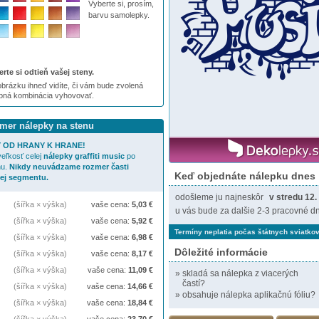
Vyberte si, prosím,
barvu samolepky.
rte si odtieň vašej steny.
brázku ihneď vidíte, či vám bude zvolená
ebná kombinácia vyhovovať.
zmer nálepky na stenu
 OD HRANY K HRANE!
eľkosť celej
nálepky
graffiti music
po
nu.
Nikdy neuvádzame rozmer časti
Keď objednáte nálepku dnes
jej segmentu.
odošleme ju najneskôr
v stredu 12.
(šířka × výška)
vaše cena:
5,03
€
u vás bude za dalšie 2-3 pracovné dn
(šířka × výška)
vaše cena:
5,92
€
Termíny neplatia počas štátnych sviatkov
(šířka × výška)
vaše cena:
6,98
€
Dôležité informácie
(šířka × výška)
vaše cena:
8,17
€
(šířka × výška)
vaše cena:
11,09
€
»
skladá sa nálepka z viacerých
častí?
(šířka × výška)
vaše cena:
14,66
€
»
obsahuje nálepka aplikačnú fóliu?
(šířka × výška)
vaše cena:
18,84
€