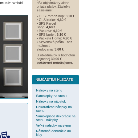
 music
ozdobí
dňa objednávky alebo
prijatia platby. Zásielky
zasielame:
• GLS ParcelShop:
3,20 €
• GLS kurier:
4,60 €
• SPS Parcel
Shop:
4,60 €
• Packeta:
4,10 €
• SPS kurier:
6,10 €
• Packeta Home:
4,90 €
• Slovenská pošta - bez
možnosti
sledovania:
3,60 €
U objednávok s hodnotou
najmenej
39,90 €
poštovné neúčtujeme
.
Nálepky na stenu
Samolepky na stenu
Nálepky na nábytok
Dekoratívne nálepky na
stenu
Samolepiace dekorácie na
stenu, nálepky
Veľké nálepky na stenu
Nástenné dekorácie do
izby