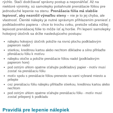
rýchlo. Stačí dodržiavať správny postup a neponáhľať. Až na
niektoré výnimky, sú samolepky potiahnuté prenášacie fóliou pre
jednoduché lepenie na stenu.
Prenášacia fólia má slabšie
lepivosť, aby nezničil výmaľbu steny
– nie je to jej chyba, ale
vlastnosť. Členité nálepky je nutné správnym přihlazením preniesť z
podkladového papiera - chce to trochu cviku, pretože vďaka nižšej
lepivosti prenášacej fólie to môže ísť aj horšie. Pri lepení samolepky
hokejový útočník
sa držte nasledujúceho postupu:
nálepku
hokejový útočník
položte na rovnú plochu podkladovým
papierom nadol
stierkou, kreditnou kartou alebo nechtom dôkladne a silno přihlaďte
přenášaciu fóliu k motívu
nálepku otočte a položte prenášacie fóliou nadol (podkladovým
papierom hore)
pod ostrým uhlom opatrne sťahujte podkladový papier - motív musí
zostať na prenášaciu fóliu
motív spolu s prenášacie fóliou preneste na vami vybrané miesto a
prilepte
cez prenášaciu fóliu nálepku přihlaďte stierkou, kreditnou kartou alebo
nechtom
pod ostrým uhlom opatrne sťahujte prenášaciu fóliu - motív musí
zostať prilepený k podkladu
Pravidlá pre lepenie nálepiek