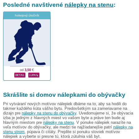
Posledné navštívené
nálepky na stenu
:
hokejový útočník
od
3,50
€
Skrášlite si domov nálepkami do obývačky
Pri vytváraní nových motívov nálepiek dbáme na to, aby sa hodili do
takmer každého kúta vášho bytu. Predovšetkým sa zameriavame na
dizajn pre
nálepky na stenu do obývačky
. Uvedomujeme si, že obývacia
izba je jedným z hlavných miest vo vašom byte a práve ten bude aj
hlavným miestom pre
nálepky na stenu
. V ponuke nálepiek narazíte na
veľa motívov do obývačky, ale medzi tie najžiadanejšie patrí
nálepky na
stenu strom
, púpava či citáty. Prejdite si ponuku stoviek motívov
nálepiek a vyberte si presne tú, ktorá zútulnia váš byt.