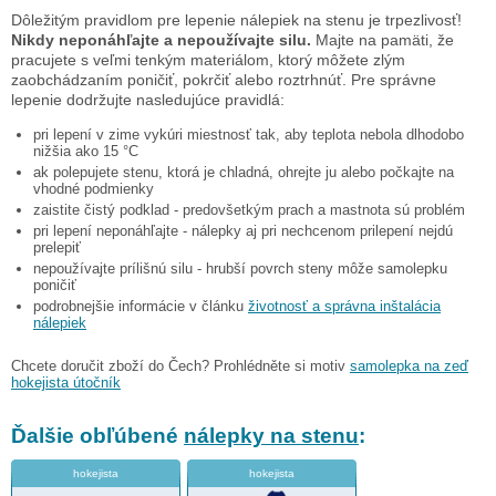
Dôležitým pravidlom pre lepenie nálepiek na stenu je trpezlivosť!
Nikdy neponáhľajte a nepoužívajte silu.
Majte na pamäti, že
pracujete s veľmi tenkým materiálom, ktorý môžete zlým
zaobchádzaním poničiť, pokrčiť alebo roztrhnúť. Pre správne
lepenie dodržujte nasledujúce pravidlá:
pri lepení v zime vykúri miestnosť tak, aby teplota nebola dlhodobo
nižšia ako 15 °C
ak polepujete stenu, ktorá je chladná, ohrejte ju alebo počkajte na
vhodné podmienky
zaistite čistý podklad - predovšetkým prach a mastnota sú problém
pri lepení neponáhľajte - nálepky aj pri nechcenom prilepení nejdú
prelepiť
nepoužívajte prílišnú silu - hrubší povrch steny môže samolepku
poničiť
podrobnejšie informácie v článku
životnosť a správna inštalácia
nálepiek
Chcete doručit zboží do Čech? Prohlédněte si motiv
samolepka na zeď
hokejista útočník
Ďalšie obľúbené
nálepky na stenu
:
hokejista
hokejista