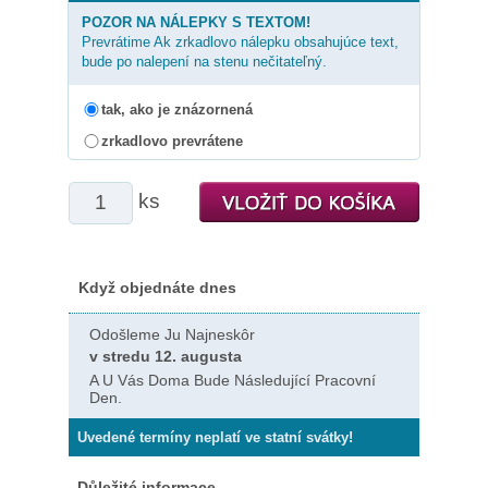
POZOR NA NÁLEPKY S TEXTOM!
Prevrátime Ak zrkadlovo nálepku obsahujúce text,
bude po nalepení na stenu nečitateľný.
tak, ako je znázornená
zrkadlovo prevrátene
ks
Když objednáte dnes
Odošleme Ju Najneskôr
v stredu 12. augusta
A U Vás Doma Bude Následující Pracovní
Den.
Uvedené termíny neplatí ve statní svátky!
Důležité informace