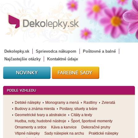
Dekolepky.sk
Sprievodca nákupom
Poštovné a balné
Najčastejšie otázky
Kontaktné údaje
Detské nálepky
Monogramy a mená
Rastliny
Zvieratá
Budovy a známa miesta
Postavy, siluety a tváre
Geometrické tvary a abstrakcie
Citáty a texty
Hudba, noty, hudobné nástroje
Šport, športové momenty
Ornamenty a srdce
Káva a kanvice
Dekoračné pruhy
Vtipné nálepky
Sady nálepiek na archu
Praktické nálepky