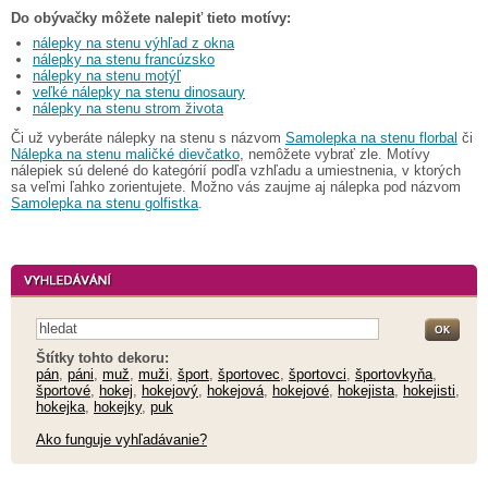
Do obývačky môžete nalepiť tieto motívy:
nálepky na stenu výhľad z okna
nálepky na stenu francúzsko
nálepky na stenu motýľ
veľké nálepky na stenu dinosaury
nálepky na stenu strom života
Či už vyberáte nálepky na stenu s názvom
Samolepka na stenu florbal
či
Nálepka na stenu maličké dievčatko
, nemôžete vybrať zle. Motívy
nálepiek sú delené do kategórií podľa vzhľadu a umiestnenia, v ktorých
sa veľmi ľahko zorientujete. Možno vás zaujme aj nálepka pod názvom
Samolepka na stenu golfistka
.
Štítky tohto dekoru:
pán
,
páni
,
muž
,
muži
,
šport
,
športovec
,
športovci
,
športovkyňa
,
športové
,
hokej
,
hokejový
,
hokejová
,
hokejové
,
hokejista
,
hokejisti
,
hokejka
,
hokejky
,
puk
Ako funguje vyhľadávanie?