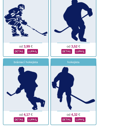
od
3,99
€
od
3,52
€
brániací hokejista
hokejista
od
4,17
€
od
4,32
€