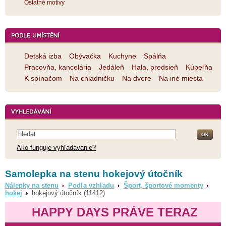
Ostatné motívy
Detská izba
Obývačka
Kuchyne
Spálňa
Pracovňa, kancelária
Jedáleň
Hala, predsieň
Kúpeľňa
K spínačom
Na chladničku
Na dvere
Na iné miesta
Ako funguje vyhľadávanie?
Samolepka na stenu hokejový útočník
Nálepky na stenu
Podľa vzhľadu
Šport, športové momenty
hokej
hokejový útočník (11412)
HAPPY DAYS PRÁVE TERAZ