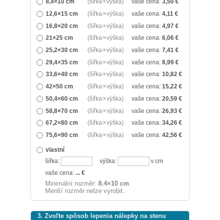
8,4×10 cm
(šířka × výška)
vaše cena:
3,50
€
12,6×15 cm
(šířka × výška)
vaše cena:
4,11
€
16,8×20 cm
(šířka × výška)
vaše cena:
4,97
€
21×25 cm
(šířka × výška)
vaše cena:
6,06
€
25,2×30 cm
(šířka × výška)
vaše cena:
7,41
€
29,4×35 cm
(šířka × výška)
vaše cena:
8,99
€
33,6×40 cm
(šířka × výška)
vaše cena:
10,82
€
42×50 cm
(šířka × výška)
vaše cena:
15,22
€
50,4×60 cm
(šířka × výška)
vaše cena:
20,59
€
58,8×70 cm
(šířka × výška)
vaše cena:
26,93
€
67,2×80 cm
(šířka × výška)
vaše cena:
34,26
€
75,6×90 cm
(šířka × výška)
vaše cena:
42,56
€
vlastní
šířka:
výška:
v cm
vaše cena:
...
€
Minimální rozměr:
8.4×10 cm
.
Menší rozměr nelze vyrobit.
3. Zvoľte spôsob lepenia nálepky na stenu