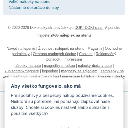
Veľké nálepky na stenu
Nástenné dekorácie do izby
© 2020-2026 Dekolepky.sk prevádzkuje
DOKI DOKI s.r.o.
V ponuke
nájdete
2486 nálepiek na stenu
Návod na lepenie
|
Životnosť nálepiek na stenu
|
Magazín
|
Obchodné
podmienky
|
Ochrana osobných údajov
|
Cookies
|
Reklamačný
poriadok
|
Impressum
nálepky na auto
|
magnetky s fotkou
|
nálepky dieťa v aute
|
kühlschrankmagnete
|
logoprinty
|
magnesy ze zdjęciem
|
samolepky na
zeď
|
hodinový manžel česká lípa
|
porovnanie tabletov
|
živicové nálepky
|
fotokalendáre
Aby všetko fungovalo, ako má
Pre spoľahlivý a bezpečný nákup používame cookies.
Niektoré sú potrebné, iné pomáhajú zlepšovať naše
služby. Chcete si
cookies nastaviť
alebo súhlasíte s
použitím všetkých?
Akceptujeme všetky bežné platobné karty