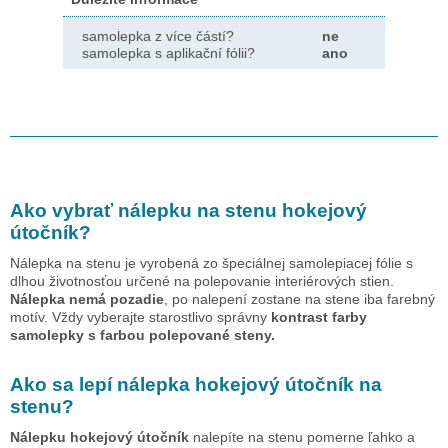
samolepka z více částí?
ne
samolepka s aplikační fólii?
ano
Ako vybrať nálepku na stenu
hokejový
útočník
?
Nálepka na stenu je vyrobená zo špeciálnej samolepiacej fólie s
dlhou životnosťou určené na polepovanie interiérových stien.
Nálepka nemá pozadie
, po nalepení zostane na stene iba farebný
motív. Vždy vyberajte starostlivo správny
kontrast farby
samolepky s farbou polepované steny.
Ako sa lepí nálepka
hokejový útočník
na
stenu?
Nálepku
hokejový útočník
nalepíte na stenu pomerne ľahko a