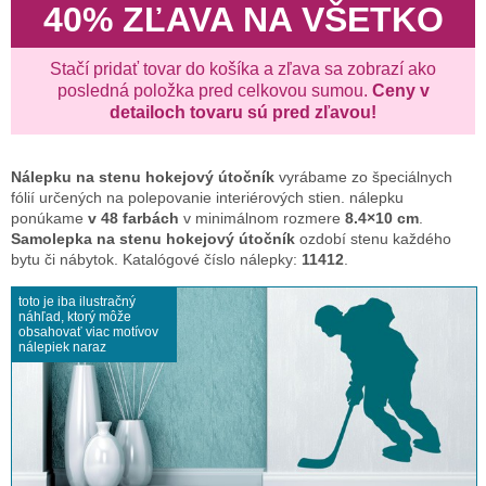
40% ZĽAVA NA VŠETKO
Stačí pridať tovar do košíka a zľava sa zobrazí ako
posledná položka pred celkovou sumou.
Ceny v
detailoch tovaru sú pred zľavou!
Nálepku na stenu
hokejový útočník
vyrábame zo špeciálnych
fólií určených na polepovanie interiérových stien. nálepku
ponúkame
v 48 farbách
v minimálnom rozmere
8.4×10 cm
.
Samolepka na stenu hokejový útočník
ozdobí stenu každého
bytu či nábytok. Katalógové číslo nálepky:
11412
.
toto je iba ilustračný
náhľad, ktorý môže
obsahovať viac motívov
nálepiek naraz