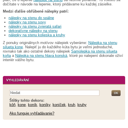
dočítate v návode na lepenie, ktorý pridávame ku každej zásielke.
Medzi ďalšie obľúbené nálepky patrí:
nálepky na stenu do spálne
nálepky na stenu sovy
nálepky na stenu zvieratá safari
dekoratívne nálepky na stenu
nálepky na stenu kolieska a kruhy
Z ponuky originálnych motívov nálepiek vyberáme:
Nálepka na stenu
silueta kone
. Nalepiť ju do každého kúta bytu je veľmi jednoduché,
rovnako tak ako ostatné dekory nálepiek
Samolepka na stenu silueta
koňa
a
Nálepka na stenu hlava konská
, ktoré po nalepení dokonale oživí
interiér vášho bytu.
Štítky tohto dekoru:
kôň
,
kone
,
koník
,
koníky
,
koníček
,
kruh
,
kruhy
Ako funguje vyhľadávanie?