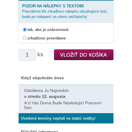
POZOR NA NÁLEPKY S TEXTOM!
Prevrátime Ak zrkadlovo nálepku obsahujúce text,
bude po nalepení na stenu nečitateľný.
tak, ako je znázornená
zrkadlovo prevrátene
ks
Když objednáte dnes
Odošleme Ju Najneskôr
v stredu 12. augusta
A U Vás Doma Bude Následující Pracovní
Den.
Uvedené termíny neplatí ve statní svátky!
Důležité informace