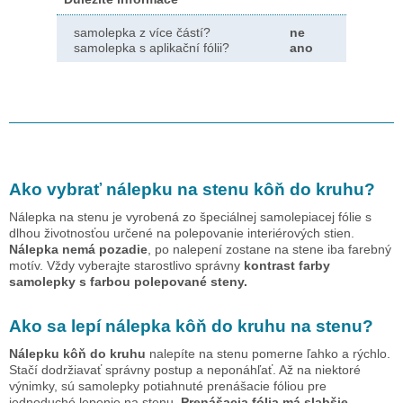
samolepka z více částí?
ne
samolepka s aplikační fólii?
ano
Ako vybrať nálepku na stenu
kôň do kruhu
?
Nálepka na stenu je vyrobená zo špeciálnej samolepiacej fólie s
dlhou životnosťou určené na polepovanie interiérových stien.
Nálepka nemá pozadie
, po nalepení zostane na stene iba farebný
motív. Vždy vyberajte starostlivo správny
kontrast farby
samolepky s farbou polepované steny.
Ako sa lepí nálepka
kôň do kruhu
na stenu?
Nálepku
kôň do kruhu
nalepíte na stenu pomerne ľahko a rýchlo.
Stačí dodržiavať správny postup a neponáhľať. Až na niektoré
výnimky, sú samolepky potiahnuté prenášacie fóliou pre
jednoduché lepenie na stenu.
Prenášacia fólia má slabšie