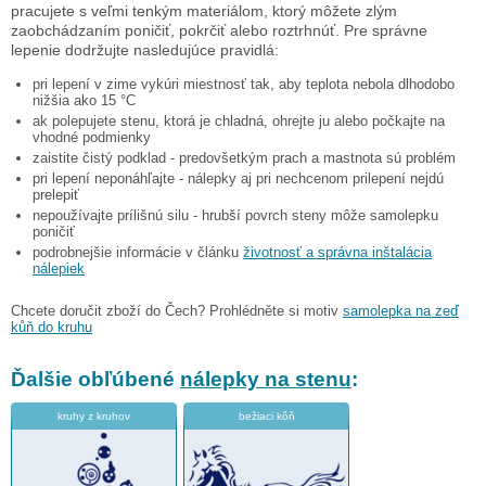
pracujete s veľmi tenkým materiálom, ktorý môžete zlým
zaobchádzaním poničiť, pokrčiť alebo roztrhnúť. Pre správne
lepenie dodržujte nasledujúce pravidlá:
pri lepení v zime vykúri miestnosť tak, aby teplota nebola dlhodobo
nižšia ako 15 °C
ak polepujete stenu, ktorá je chladná, ohrejte ju alebo počkajte na
vhodné podmienky
zaistite čistý podklad - predovšetkým prach a mastnota sú problém
pri lepení neponáhľajte - nálepky aj pri nechcenom prilepení nejdú
prelepiť
nepoužívajte prílišnú silu - hrubší povrch steny môže samolepku
poničiť
podrobnejšie informácie v článku
životnosť a správna inštalácia
nálepiek
Chcete doručit zboží do Čech? Prohlédněte si motiv
samolepka na zeď
kůň do kruhu
Ďalšie obľúbené
nálepky na stenu
:
kruhy z kruhov
bežiaci kôň