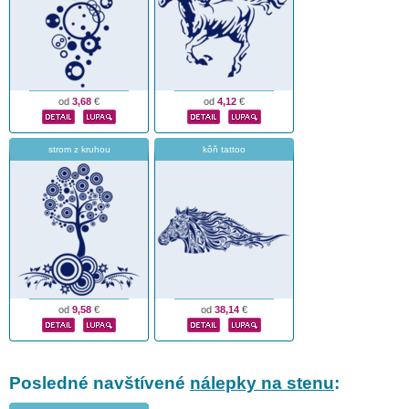
od
3,68
€
od
4,12
€
strom z kruhou
kôň tattoo
od
9,58
€
od
38,14
€
Posledné navštívené
nálepky na stenu
: