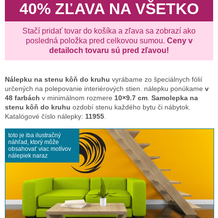
40% ZĽAVA NA VŠETKO
Stačí pridať tovar do košíka a zľava sa zobrazí ako
posledná položka pred celkovou sumou.
Ceny v
detailoch tovaru sú pred zľavou!
Nálepku na stenu
kôň do kruhu
vyrábame zo špeciálnych fólií
určených na polepovanie interiérových stien. nálepku ponúkame
v
48 farbách
v minimálnom rozmere
10×9.7 cm
.
Samolepka na
stenu kôň do kruhu
ozdobí stenu každého bytu či nábytok.
Katalógové číslo nálepky:
11955
.
toto je iba ilustračný
náhľad, ktorý môže
obsahovať viac motívov
nálepiek naraz