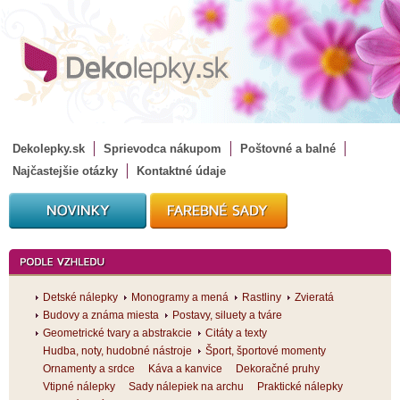
Dekolepky.sk
Sprievodca nákupom
Poštovné a balné
Najčastejšie otázky
Kontaktné údaje
Detské nálepky
Monogramy a mená
Rastliny
Zvieratá
Budovy a známa miesta
Postavy, siluety a tváre
Geometrické tvary a abstrakcie
Citáty a texty
Hudba, noty, hudobné nástroje
Šport, športové momenty
Ornamenty a srdce
Káva a kanvice
Dekoračné pruhy
Vtipné nálepky
Sady nálepiek na archu
Praktické nálepky