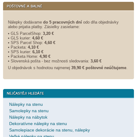
Nálepky dodávame
do 5 pracovných dní
odo dňa objednávky
alebo prijatia platby. Zásielky zasielame:
• GLS ParcelShop:
3,20 €
• GLS kurier:
4,60 €
• SPS Parcel Shop:
4,60 €
• Packeta:
4,10 €
• SPS kurier:
6,10 €
• Packeta Home:
4,90 €
• Slovenská pošta - bez možnosti sledovania:
3,60 €
U objednávok s hodnotou najmenej
39,90 € poštovné neúčtujeme
.
Nálepky na stenu
Samolepky na stenu
Nálepky na nábytok
Dekoratívne nálepky na stenu
Samolepiace dekorácie na stenu, nálepky
Veľké nálepky na stenu