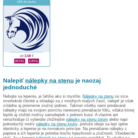
kôň do kruhu
od
3,58
€
Nalepiť
nálepky na stenu
je naozaj
jednoduché
Nebojte sa lepenia, je ľahšie ako si myslíte.
Nálepky na stenu
sú síce
mnohokrát členité a skladajú sa z mnohých malých častí, nalepiť je však
zvládne aj priemerne zručný jedinec. Takmer všetky nami predávané
nálepky majú na svojom povrchu nanesenú prenášacie fóliu, vďaka ktorej
lepíte aj zložité motívy samolepiek v jednom kuse. A vlastne ani
nerozhoduje či vyberáte zložitejšie
nálepky na stenu strom
alebo napr.
jednoduchý motív
nálepky na stenu kruhy
, pretože oboje sa lepí úplne
identicky a lepenie je na rovnakom princípe. Na prenášanie nálepky z
papiera a ich lepenie je potreba trochu trpezlivosti a zručnosti. Všeobecne
platí, že u lepenie
nálepiek na stenu
sa nesmie ponáhľať. To všetko sa