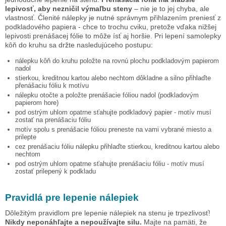
lepivosť, aby nezničil výmaľbu steny
– nie je to jej chyba, ale
vlastnosť. Členité nálepky je nutné správnym přihlazením preniesť z
podkladového papiera - chce to trochu cviku, pretože vďaka nižšej
lepivosti prenášacej fólie to môže ísť aj horšie. Pri lepení samolepky
kôň do kruhu
sa držte nasledujúceho postupu:
nálepku
kôň do kruhu
položte na rovnú plochu podkladovým papierom
nadol
stierkou, kreditnou kartou alebo nechtom dôkladne a silno přihlaďte
přenášaciu fóliu k motívu
nálepku otočte a položte prenášacie fóliou nadol (podkladovým
papierom hore)
pod ostrým uhlom opatrne sťahujte podkladový papier - motív musí
zostať na prenášaciu fóliu
motív spolu s prenášacie fóliou preneste na vami vybrané miesto a
prilepte
cez prenášaciu fóliu nálepku přihlaďte stierkou, kreditnou kartou alebo
nechtom
pod ostrým uhlom opatrne sťahujte prenášaciu fóliu - motív musí
zostať prilepený k podkladu
Pravidlá pre lepenie nálepiek
Dôležitým pravidlom pre lepenie nálepiek na stenu je trpezlivosť!
Nikdy neponáhľajte a nepoužívajte silu.
Majte na pamäti, že