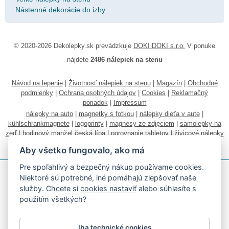
Nástenné dekorácie do izby
© 2020-2026 Dekolepky.sk prevádzkuje
DOKI DOKI s.r.o.
V ponuke
nájdete
2486 nálepiek na stenu
Návod na lepenie
|
Životnosť nálepiek na stenu
|
Magazín
|
Obchodné
podmienky
|
Ochrana osobných údajov
|
Cookies
|
Reklamačný
poriadok
|
Impressum
nálepky na auto
|
magnetky s fotkou
|
nálepky dieťa v aute
|
kühlschrankmagnete
|
logoprinty
|
magnesy ze zdjęciem
|
samolepky na
zeď
|
hodinový manžel česká lípa
|
porovnanie tabletov
|
živicové nálepky
|
fotokalendáre
Aby všetko fungovalo, ako má
Pre spoľahlivý a bezpečný nákup používame cookies.
Niektoré sú potrebné, iné pomáhajú zlepšovať naše
služby. Chcete si
cookies nastaviť
alebo súhlasíte s
použitím všetkých?
Akceptujeme všetky bežné platobné karty
Iba technické cookies