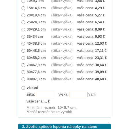
10×9,7 cm
(šířka × výška)
vaše cena:
3,58
€
15×14,6 cm
(šířka × výška)
vaše cena:
4,29
€
20×19,4 cm
(šířka × výška)
vaše cena:
5,27
€
25×24,3 cm
(šířka × výška)
vaše cena:
6,54
€
30×29,1 cm
(šířka × výška)
vaše cena:
8,09
€
35×34 cm
(šířka × výška)
vaše cena:
9,93
€
40×38,8 cm
(šířka × výška)
vaše cena:
12,03
€
50×48,5 cm
(šířka × výška)
vaše cena:
17,11
€
60×58,2 cm
(šířka × výška)
vaše cena:
23,31
€
70×67,9 cm
(šířka × výška)
vaše cena:
30,64
€
80×77,6 cm
(šířka × výška)
vaše cena:
39,09
€
90×87,3 cm
(šířka × výška)
vaše cena:
48,68
€
vlastní
šířka:
výška:
v cm
vaše cena:
...
€
Minimální rozměr:
10×9.7 cm
.
Menší rozměr nelze vyrobit.
3. Zvoľte spôsob lepenia nálepky na stenu