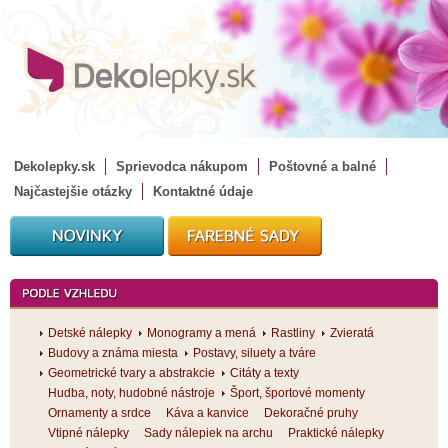
Dekolepky.sk
Sprievodca nákupom
Poštovné a balné
Najčastejšie otázky
Kontaktné údaje
Detské nálepky
Monogramy a mená
Rastliny
Zvieratá
Budovy a známa miesta
Postavy, siluety a tváre
Geometrické tvary a abstrakcie
Citáty a texty
Hudba, noty, hudobné nástroje
Šport, športové momenty
Ornamenty a srdce
Káva a kanvice
Dekoračné pruhy
Vtipné nálepky
Sady nálepiek na archu
Praktické nálepky