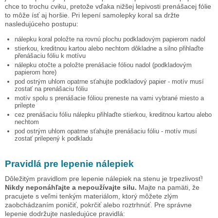
chce to trochu cviku, pretože vďaka nižšej lepivosti prenášacej fólie
to môže ísť aj horšie. Pri lepení samolepky
koral
sa držte
nasledujúceho postupu:
nálepku
koral
položte na rovnú plochu podkladovým papierom nadol
stierkou, kreditnou kartou alebo nechtom dôkladne a silno přihlaďte
přenášaciu fóliu k motívu
nálepku otočte a položte prenášacie fóliou nadol (podkladovým
papierom hore)
pod ostrým uhlom opatrne sťahujte podkladový papier - motív musí
zostať na prenášaciu fóliu
motív spolu s prenášacie fóliou preneste na vami vybrané miesto a
prilepte
cez prenášaciu fóliu nálepku přihlaďte stierkou, kreditnou kartou alebo
nechtom
pod ostrým uhlom opatrne sťahujte prenášaciu fóliu - motív musí
zostať prilepený k podkladu
Pravidlá pre lepenie nálepiek
Dôležitým pravidlom pre lepenie nálepiek na stenu je trpezlivosť!
Nikdy neponáhľajte a nepoužívajte silu.
Majte na pamäti, že
pracujete s veľmi tenkým materiálom, ktorý môžete zlým
zaobchádzaním poničiť, pokrčiť alebo roztrhnúť. Pre správne
lepenie dodržujte nasledujúce pravidlá: