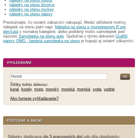
nálepky na stenu mesta
nálepky na stenu štvorca
nálepky na stenu mickey
nálepky na stenu nápisy
Preskúmajte, čo ostatní zákazníci nakupujú. Medzi obľúbené motívy
nálepiek na stenu patrí napr.
Nálepka na stenu s monogramom R pre
dievčatá
z rovnakej kategórie, alebo podobný motív samolepiek pod
názvom
Samolepka na stenu gule
. Spoločne s týmto dekorom
Graffiti
nápisy OMG - farebná samolepka na stenu
je kupujú aj ostatní zákazníci.
Štítky tohto dekoru:
koral
,
koraly
,
mora
,
morský
,
morská
,
morské
,
voda
,
vodné
Ako funguje vyhľadávanie?
Nálepky dodávame
do 5 pracovných dní
odo dňa objednávky