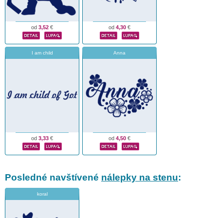
od
3,52
€
od
4,30
€
I am child
Anna
od
3,33
€
od
4,50
€
Posledné navštívené
nálepky na stenu
:
koral