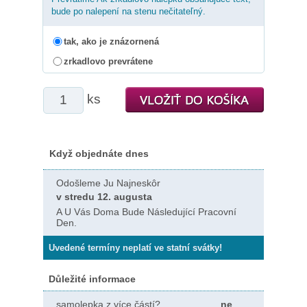
bude po nalepení na stenu nečitateľný.
tak, ako je znázornená
zrkadlovo prevrátene
ks
Když objednáte dnes
Odošleme Ju Najneskôr
v stredu 12. augusta
A U Vás Doma Bude Následující Pracovní
Den.
Uvedené termíny neplatí ve statní svátky!
Důležité informace
samolepka z více částí?
ne