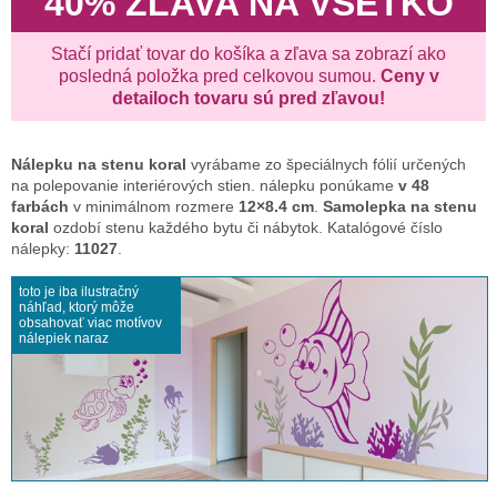
40% ZĽAVA NA VŠETKO
Stačí pridať tovar do košíka a zľava sa zobrazí ako
posledná položka pred celkovou sumou.
Ceny v
detailoch tovaru sú pred zľavou!
Nálepku na stenu
koral
vyrábame zo špeciálnych fólií určených
na polepovanie interiérových stien. nálepku ponúkame
v 48
farbách
v minimálnom rozmere
12×8.4 cm
.
Samolepka na stenu
koral
ozdobí stenu každého bytu či nábytok. Katalógové číslo
nálepky:
11027
.
toto je iba ilustračný
náhľad, ktorý môže
obsahovať viac motívov
nálepiek naraz