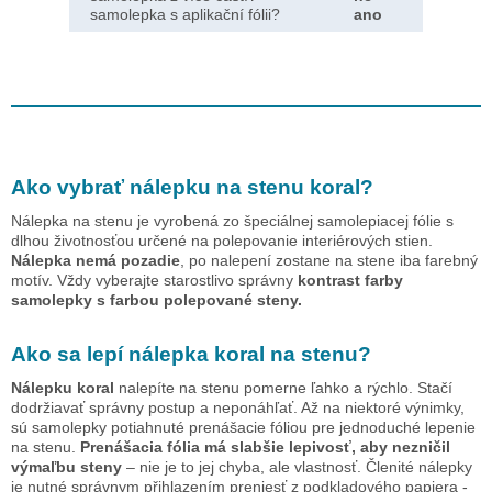
samolepka s aplikační fólii?
ano
Ako vybrať nálepku na stenu
koral
?
Nálepka na stenu je vyrobená zo špeciálnej samolepiacej fólie s
dlhou životnosťou určené na polepovanie interiérových stien.
Nálepka nemá pozadie
, po nalepení zostane na stene iba farebný
motív. Vždy vyberajte starostlivo správny
kontrast farby
samolepky s farbou polepované steny.
Ako sa lepí nálepka
koral
na stenu?
Nálepku
koral
nalepíte na stenu pomerne ľahko a rýchlo. Stačí
dodržiavať správny postup a neponáhľať. Až na niektoré výnimky,
sú samolepky potiahnuté prenášacie fóliou pre jednoduché lepenie
na stenu.
Prenášacia fólia má slabšie lepivosť, aby nezničil
výmaľbu steny
– nie je to jej chyba, ale vlastnosť. Členité nálepky
je nutné správnym přihlazením preniesť z podkladového papiera -