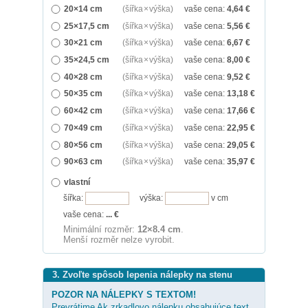
20×14 cm
(šířka × výška)
vaše cena:
4,64
€
25×17,5 cm
(šířka × výška)
vaše cena:
5,56
€
30×21 cm
(šířka × výška)
vaše cena:
6,67
€
35×24,5 cm
(šířka × výška)
vaše cena:
8,00
€
40×28 cm
(šířka × výška)
vaše cena:
9,52
€
50×35 cm
(šířka × výška)
vaše cena:
13,18
€
60×42 cm
(šířka × výška)
vaše cena:
17,66
€
70×49 cm
(šířka × výška)
vaše cena:
22,95
€
80×56 cm
(šířka × výška)
vaše cena:
29,05
€
90×63 cm
(šířka × výška)
vaše cena:
35,97
€
vlastní
šířka:
výška:
v cm
vaše cena:
...
€
Minimální rozměr:
12×8.4 cm
.
Menší rozměr nelze vyrobit.
3. Zvoľte spôsob lepenia nálepky na stenu
POZOR NA NÁLEPKY S TEXTOM!
Prevrátime Ak zrkadlovo nálepku obsahujúce text,