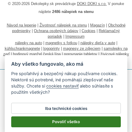
© 2020-2026 Dekolepky.sk prevádzkuje
DOKI DOKI s.r.o.
V ponuke
nájdete
2486 nálepiek na stenu
Návod na lepenie
|
Životnosť nálepiek na stenu
|
Magazín
|
Obchodné
podmienky
|
Ochrana osobných údajov
|
Cookies
|
Reklamačný
poriadok
|
Impressum
nálepky na auto
|
magnetky s fotkou
|
nálepky dieťa v aute
|
kühlschrankmagnete
|
logoprinty
|
magnesy ze zdjęciem
|
samolepky na
zeď
|
hodinový manžel česká lípa
|
porovnanie tabletov
|
živicové nálepky
|
fotokalendáre
Aby všetko fungovalo, ako má
Pre spoľahlivý a bezpečný nákup používame cookies.
Niektoré sú potrebné, iné pomáhajú zlepšovať naše
služby. Chcete si
cookies nastaviť
alebo súhlasíte s
použitím všetkých?
Akceptujeme všetky bežné platobné karty
Iba technické cookies
Podľa zákona o evidencii tržieb je predávajúci povinný vystaviť
kupujúcemu účtenku.
Povoliť všetko
Zároveň je povinný zaevidovať prijatú tržbu u správcu dane on-line; v
prípade technického výpadku potom najneskôr do 48 hodín.