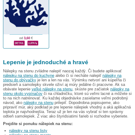
od
3,60
€
Lepenie je jednoduché a hravé
Nálepky na stenu zvládne nalepiť naozaj každý. Či budete aplikovať
nálepku na stenu do kuchyne
alebo či si necháte nalepiť
nálepky na
stenu do obývačky
je len a len na vás. Výnimku netvorí ani kúpeľňa či
predsieň a samolepky skvele oživí aj múry jedálne či pracovne. Ak sa
obávate lepenie
veľké nálepky na stenu
, skúste pre začiatok
nálepky na
stenu okolo vypínačov
či na chladničku, ktoré sú veľmi lacné a môžete si
to na nich natrénovať. Ku každej objednávke zasielame veľmi podrobný
návod, ako
nálepky na stenu
prilepiť. Dopodrobna popisujeme, ako
pripraviť múr, aký podklad je pre lepenie nálepiek vhodný a aká aplikačná
teplota je najvhodnejšia. Teraz už je len na vás vybrať si ten správny
odtieň samolepiek. Z viac ako štyridsiatimi farieb si rozhodne vyberiete.
Prejdite si ponuku nálepiek na stenu:
nálepky na stenu listy