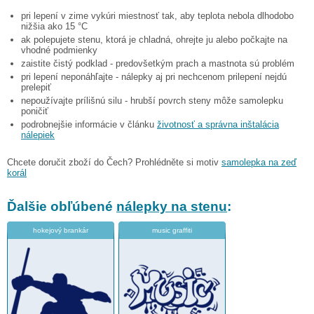
pri lepení v zime vykúri miestnosť tak, aby teplota nebola dlhodobo
nižšia ako 15 °C
ak polepujete stenu, ktorá je chladná, ohrejte ju alebo počkajte na
vhodné podmienky
zaistite čistý podklad - predovšetkým prach a mastnota sú problém
pri lepení neponáhľajte - nálepky aj pri nechcenom prilepení nejdú
prelepiť
nepoužívajte prílišnú silu - hrubší povrch steny môže samolepku
poničiť
podrobnejšie informácie v článku
životnosť a správna inštalácia
nálepiek
Chcete doručit zboží do Čech? Prohlédněte si motiv
samolepka na zeď
korál
Ďalšie obľúbené
nálepky na stenu
:
hokejový brankár
music graffiti