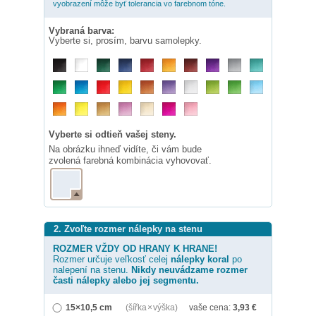
vyobrazení môže byť tolerancia vo farebnom tóne.
Vybraná barva:
Vyberte si, prosím, barvu samolepky.
Vyberte si odtieň vašej steny.
Na obrázku ihneď vidíte, či vám bude
zvolená farebná kombinácia vyhovovať.
2. Zvoľte rozmer nálepky na stenu
ROZMER VŽDY OD HRANY K HRANE!
Rozmer určuje veľkosť celej
nálepky
koral
po
nalepení na stenu.
Nikdy neuvádzame rozmer
časti nálepky alebo jej segmentu.
15×10,5 cm
(šířka × výška)
vaše cena:
3,93
€