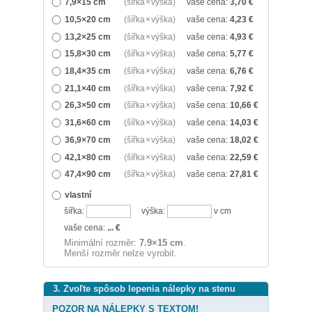
7,9×15 cm
(šířka × výška)
vaše cena:
3,70
€
10,5×20 cm
(šířka × výška)
vaše cena:
4,23
€
13,2×25 cm
(šířka × výška)
vaše cena:
4,93
€
15,8×30 cm
(šířka × výška)
vaše cena:
5,77
€
18,4×35 cm
(šířka × výška)
vaše cena:
6,76
€
21,1×40 cm
(šířka × výška)
vaše cena:
7,92
€
26,3×50 cm
(šířka × výška)
vaše cena:
10,66
€
31,6×60 cm
(šířka × výška)
vaše cena:
14,03
€
36,9×70 cm
(šířka × výška)
vaše cena:
18,02
€
42,1×80 cm
(šířka × výška)
vaše cena:
22,59
€
47,4×90 cm
(šířka × výška)
vaše cena:
27,81
€
vlastní
šířka:
výška:
v cm
vaše cena:
...
€
Minimální rozměr:
7.9×15 cm
.
Menší rozměr nelze vyrobit.
3. Zvoľte spôsob lepenia nálepky na stenu
POZOR NA NÁLEPKY S TEXTOM!