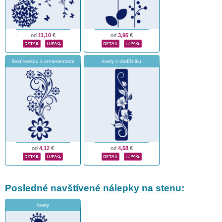
od
11,10
€
od
3,95
€
šesť kvetou s ornamentami
kvety v obdĺžniku
od
4,12
€
od
4,58
€
Posledné navštívené
nálepky na stenu
:
kvety