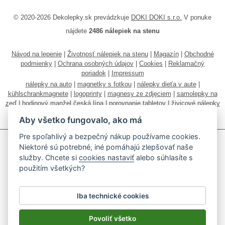
© 2020-2026 Dekolepky.sk prevádzkuje
DOKI DOKI s.r.o.
V ponuke
nájdete
2486 nálepiek na stenu
Návod na lepenie
|
Životnosť nálepiek na stenu
|
Magazín
|
Obchodné
podmienky
|
Ochrana osobných údajov
|
Cookies
|
Reklamačný
poriadok
|
Impressum
nálepky na auto
|
magnetky s fotkou
|
nálepky dieťa v aute
|
kühlschrankmagnete
|
logoprinty
|
magnesy ze zdjęciem
|
samolepky na
zeď
|
hodinový manžel česká lípa
|
porovnanie tabletov
|
živicové nálepky
|
fotokalendáre
Aby všetko fungovalo, ako má
Pre spoľahlivý a bezpečný nákup používame cookies.
Niektoré sú potrebné, iné pomáhajú zlepšovať naše
služby. Chcete si
cookies nastaviť
alebo súhlasíte s
použitím všetkých?
Akceptujeme všetky bežné platobné karty
Iba technické cookies
Podľa zákona o evidencii tržieb je predávajúci povinný vystaviť
kupujúcemu účtenku.
Povoliť všetko