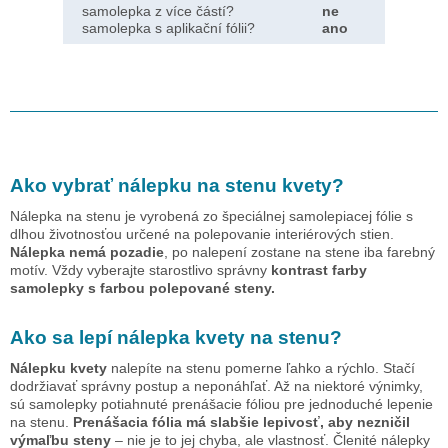
samolepka z více částí?
ne
samolepka s aplikační fólii?
ano
Ako vybrať nálepku na stenu
kvety
?
Nálepka na stenu je vyrobená zo špeciálnej samolepiacej fólie s
dlhou životnosťou určené na polepovanie interiérových stien.
Nálepka nemá pozadie
, po nalepení zostane na stene iba farebný
motív. Vždy vyberajte starostlivo správny
kontrast farby
samolepky s farbou polepované steny.
Ako sa lepí nálepka
kvety
na stenu?
Nálepku
kvety
nalepíte na stenu pomerne ľahko a rýchlo. Stačí
dodržiavať správny postup a neponáhľať. Až na niektoré výnimky,
sú samolepky potiahnuté prenášacie fóliou pre jednoduché lepenie
na stenu.
Prenášacia fólia má slabšie lepivosť, aby nezničil
výmaľbu steny
– nie je to jej chyba, ale vlastnosť. Členité nálepky