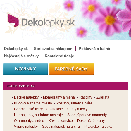
Dekolepky.sk
Sprievodca nákupom
Poštovné a balné
Najčastejšie otázky
Kontaktné údaje
Detské nálepky
Monogramy a mená
Rastliny
Zvieratá
Budovy a známa miesta
Postavy, siluety a tváre
Geometrické tvary a abstrakcie
Citáty a texty
Hudba, noty, hudobné nástroje
Šport, športové momenty
Ornamenty a srdce
Káva a kanvice
Dekoračné pruhy
Vtipné nálepky
Sady nálepiek na archu
Praktické nálepky