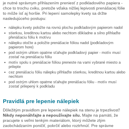
je nutné správnym přihlazením preniesť z podkladového papiera -
chce to trochu cviku, pretože vďaka nižšej lepivosti prenášacej fólie
to môže ísť aj horšie. Pri lepení samolepky
kvety
sa držte
nasledujúceho postupu:
nálepku
kvety
položte na rovnú plochu podkladovým papierom nadol
stierkou, kreditnou kartou alebo nechtom dôkladne a silno přihlaďte
přenášaciu fóliu k motívu
nálepku otočte a položte prenášacie fóliou nadol (podkladovým
papierom hore)
pod ostrým uhlom opatrne sťahujte podkladový papier - motív musí
zostať na prenášaciu fóliu
motív spolu s prenášacie fóliou preneste na vami vybrané miesto a
prilepte
cez prenášaciu fóliu nálepku přihlaďte stierkou, kreditnou kartou alebo
nechtom
pod ostrým uhlom opatrne sťahujte prenášaciu fóliu - motív musí
zostať prilepený k podkladu
Pravidlá pre lepenie nálepiek
Dôležitým pravidlom pre lepenie nálepiek na stenu je trpezlivosť!
Nikdy neponáhľajte a nepoužívajte silu.
Majte na pamäti, že
pracujete s veľmi tenkým materiálom, ktorý môžete zlým
zaobchádzaním poničiť, pokrčiť alebo roztrhnúť. Pre správne