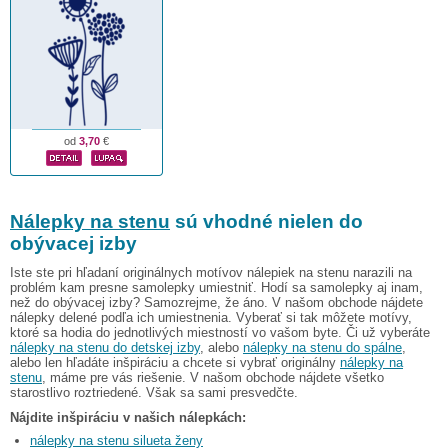
od
3,70
€
Nálepky na stenu
sú vhodné nielen do
obývacej izby
Iste ste pri hľadaní originálnych motívov nálepiek na stenu narazili na
problém kam presne samolepky umiestniť. Hodí sa samolepky aj inam,
než do obývacej izby? Samozrejme, že áno. V našom obchode nájdete
nálepky delené podľa ich umiestnenia. Vyberať si tak môžete motívy,
ktoré sa hodia do jednotlivých miestností vo vašom byte. Či už vyberáte
nálepky na stenu do detskej izby
, alebo
nálepky na stenu do spálne
,
alebo len hľadáte inšpiráciu a chcete si vybrať originálny
nálepky na
stenu
, máme pre vás riešenie. V našom obchode nájdete všetko
starostlivo roztriedené. Však sa sami presvedčte.
Nájdite inšpiráciu v našich nálepkách:
nálepky na stenu silueta ženy