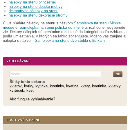
nálepky na stenu princeznej
nálepky na stenu detské motívy
dekoratívne nálepky na stenu
nálepky na stenu dekorácie stromy
Či už hľadáte nálepky na stenu s názvom
Samolepka na stenu Minnie
mouse
či
Samolepka na stenu polička do interiéru
, rozhodne nevyberiete
zle. Dekory nálepiek sú prehľadne rozdelené do kategórií podľa vzhľadu a
podľa umiestnenia, v ktorých sa ľahko zorientujete. Možno vás zaujme aj
nálepka s názvom
Samolepka na stenu dve steblá s lístkami
.
Štítky tohto dekoru:
kvietok
,
kytky
,
kytička
,
kvetinky
,
kvetina
,
kvety
,
kvetinka
,
kvietky
,
kvíteček
,
kvet
Ako funguje vyhľadávanie?