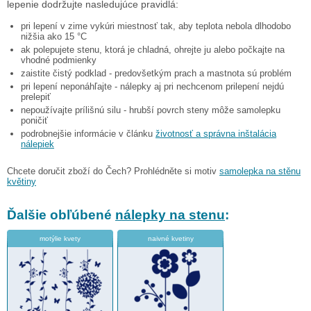
lepenie dodržujte nasledujúce pravidlá:
pri lepení v zime vykúri miestnosť tak, aby teplota nebola dlhodobo
nižšia ako 15 °C
ak polepujete stenu, ktorá je chladná, ohrejte ju alebo počkajte na
vhodné podmienky
zaistite čistý podklad - predovšetkým prach a mastnota sú problém
pri lepení neponáhľajte - nálepky aj pri nechcenom prilepení nejdú
prelepiť
nepoužívajte prílišnú silu - hrubší povrch steny môže samolepku
poničiť
podrobnejšie informácie v článku
životnosť a správna inštalácia
nálepiek
Chcete doručit zboží do Čech? Prohlédněte si motiv
samolepka na stěnu
květiny
Ďalšie obľúbené
nálepky na stenu
:
motýlie kvety
naivné kvetiny