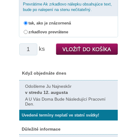
Prevrátime Ak zrkadlovo nálepku obsahujúce text,
bude po nalepení na stenu nečitateľný.
tak, ako je znázornená
zrkadlovo prevrátene
ks
Když objednáte dnes
Odošleme Ju Najneskôr
v stredu 12. augusta
A U Vás Doma Bude Následující Pracovní
Den.
Uvedené termíny neplatí ve statní svátky!
Důležité informace