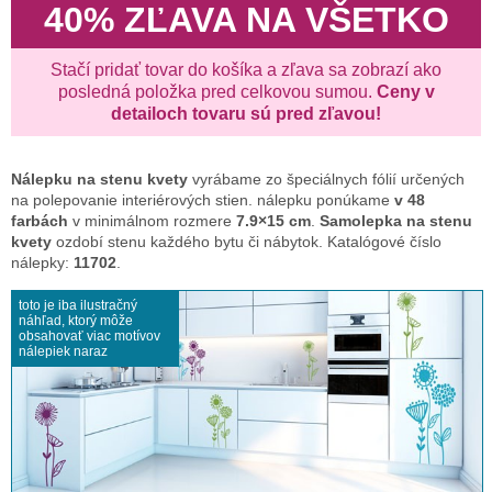
40% ZĽAVA NA VŠETKO
Stačí pridať tovar do košíka a zľava sa zobrazí ako
posledná položka pred celkovou sumou.
Ceny v
detailoch tovaru sú pred zľavou!
Nálepku na stenu
kvety
vyrábame zo špeciálnych fólií určených
na polepovanie interiérových stien. nálepku ponúkame
v 48
farbách
v minimálnom rozmere
7.9×15 cm
.
Samolepka na stenu
kvety
ozdobí stenu každého bytu či nábytok. Katalógové číslo
nálepky:
11702
.
toto je iba ilustračný
náhľad, ktorý môže
obsahovať viac motívov
nálepiek naraz