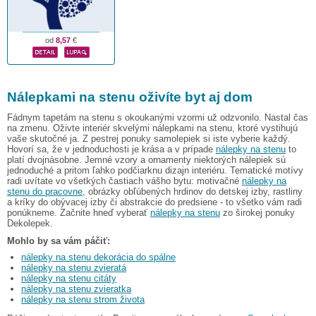
od
8,57
€
Nálepkami na stenu oživíte byt aj dom
Fádnym tapetám na stenu s okoukanými vzormi už odzvonilo. Nastal čas
na zmenu. Oživte interiér skvelými nálepkami na stenu, ktoré vystihujú
vaše skutočné ja. Z pestrej ponuky samolepiek si iste vyberie každý.
Hovorí sa, že v jednoduchosti je krása a v prípade
nálepky na stenu
to
platí dvojnásobne. Jemné vzory a ornamenty niektorých nálepiek sú
jednoduché a pritom ľahko podčiarknu dizajn interiéru. Tematické motívy
radi uvítate vo všetkých častiach vášho bytu: motivačné
nálepky na
stenu do pracovne
, obrázky obľúbených hrdinov do detskej izby, rastliny
a kríky do obývacej izby či abstrakcie do predsiene - to všetko vám radi
ponúkneme. Začnite hneď vyberať
nálepky na stenu
zo širokej ponuky
Dekolepek.
Mohlo by sa vám páčiť:
nálepky na stenu dekorácia do spálne
nálepky na stenu zvieratá
nálepky na stenu citáty
nálepky na stenu zvieratka
nálepky na stenu strom života