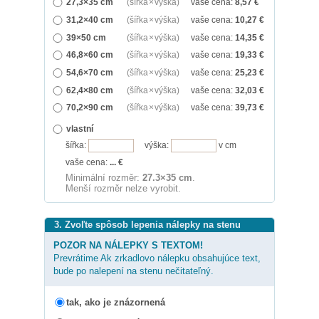
27,3×35 cm
(šířka × výška)
vaše cena:
8,57
€
31,2×40 cm
(šířka × výška)
vaše cena:
10,27
€
39×50 cm
(šířka × výška)
vaše cena:
14,35
€
46,8×60 cm
(šířka × výška)
vaše cena:
19,33
€
54,6×70 cm
(šířka × výška)
vaše cena:
25,23
€
62,4×80 cm
(šířka × výška)
vaše cena:
32,03
€
70,2×90 cm
(šířka × výška)
vaše cena:
39,73
€
vlastní
šířka:
výška:
v cm
vaše cena:
...
€
Minimální rozměr:
27.3×35 cm
.
Menší rozměr nelze vyrobit.
3. Zvoľte spôsob lepenia nálepky na stenu
POZOR NA NÁLEPKY S TEXTOM!
Prevrátime Ak zrkadlovo nálepku obsahujúce text,
bude po nalepení na stenu nečitateľný.
tak, ako je znázornená