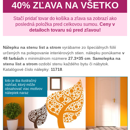
40% ZĽAVA NA VŠETKO
Stačí pridať tovar do košíka a zľava sa zobrazí ako
posledná položka pred celkovou sumou.
Ceny v
detailoch tovaru sú pred zľavou!
Nálepku na stenu
list a strom
vyrábame zo špeciálnych fólií
určených na polepovanie interiérových stien. nálepku ponúkame
v
48 farbách
v minimálnom rozmere
27.3×35 cm
.
Samolepka na
stenu list a strom
ozdobí stenu každého bytu či nábytok.
Katalógové číslo nálepky:
11718
.
toto je iba ilustračný
náhľad, ktorý môže
obsahovať viac motívov
nálepiek naraz