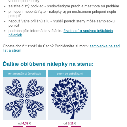
vhodné podmienky
zaistite čistý podklad - predovšetkým prach a mastnota sú problém
pri lepení neponáhľajte - nálepky aj pri nechcenom prilepení nejdú
prelepiť
nepoužívajte prílišnú silu - hrubší povrch steny môže samolepku
poničiť
podrobnejšie informácie v článku
životnosť a správna inštalácia
nálepiek
Chcete doručit zboží do Čech? Prohlédněte si motiv
samolepka na zeď
list a strom
Ďalšie obľúbené
nálepky na stenu
:
ornamentálnej štvorlístok
strom so srdiečkami
od
4,32
€
od
5,11
€