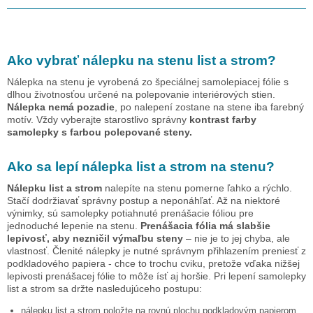
Ako vybrať nálepku na stenu
list a strom
?
Nálepka na stenu je vyrobená zo špeciálnej samolepiacej fólie s
dlhou životnosťou určené na polepovanie interiérových stien.
Nálepka nemá pozadie
, po nalepení zostane na stene iba farebný
motív. Vždy vyberajte starostlivo správny
kontrast farby
samolepky s farbou polepované steny.
Ako sa lepí nálepka
list a strom
na stenu?
Nálepku
list a strom
nalepíte na stenu pomerne ľahko a rýchlo.
Stačí dodržiavať správny postup a neponáhľať. Až na niektoré
výnimky, sú samolepky potiahnuté prenášacie fóliou pre
jednoduché lepenie na stenu.
Prenášacia fólia má slabšie
lepivosť, aby nezničil výmaľbu steny
– nie je to jej chyba, ale
vlastnosť. Členité nálepky je nutné správnym přihlazením preniesť z
podkladového papiera - chce to trochu cviku, pretože vďaka nižšej
lepivosti prenášacej fólie to môže ísť aj horšie. Pri lepení samolepky
list a strom
sa držte nasledujúceho postupu:
nálepku
list a strom
položte na rovnú plochu podkladovým papierom