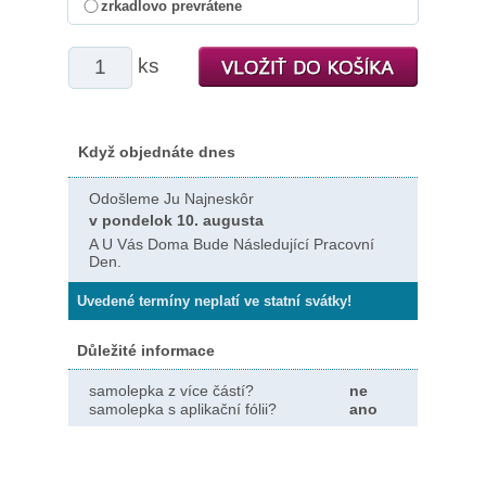
zrkadlovo prevrátene
ks
Když objednáte dnes
Odošleme Ju Najneskôr
v pondelok 10. augusta
A U Vás Doma Bude Následující Pracovní
Den.
Uvedené termíny neplatí ve statní svátky!
Důležité informace
samolepka z více částí?
ne
samolepka s aplikační fólii?
ano