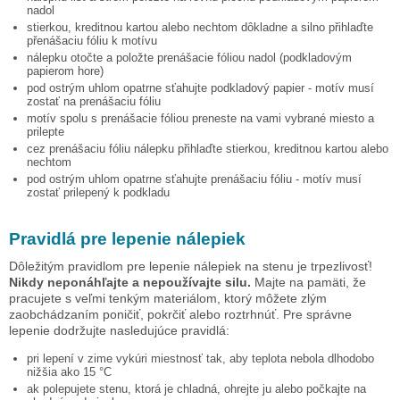
nadol
stierkou, kreditnou kartou alebo nechtom dôkladne a silno přihlaďte
přenášaciu fóliu k motívu
nálepku otočte a položte prenášacie fóliou nadol (podkladovým
papierom hore)
pod ostrým uhlom opatrne sťahujte podkladový papier - motív musí
zostať na prenášaciu fóliu
motív spolu s prenášacie fóliou preneste na vami vybrané miesto a
prilepte
cez prenášaciu fóliu nálepku přihlaďte stierkou, kreditnou kartou alebo
nechtom
pod ostrým uhlom opatrne sťahujte prenášaciu fóliu - motív musí
zostať prilepený k podkladu
Pravidlá pre lepenie nálepiek
Dôležitým pravidlom pre lepenie nálepiek na stenu je trpezlivosť!
Nikdy neponáhľajte a nepoužívajte silu.
Majte na pamäti, že
pracujete s veľmi tenkým materiálom, ktorý môžete zlým
zaobchádzaním poničiť, pokrčiť alebo roztrhnúť. Pre správne
lepenie dodržujte nasledujúce pravidlá:
pri lepení v zime vykúri miestnosť tak, aby teplota nebola dlhodobo
nižšia ako 15 °C
ak polepujete stenu, ktorá je chladná, ohrejte ju alebo počkajte na