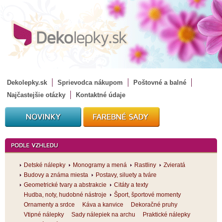
Dekolepky.sk
Sprievodca nákupom
Poštovné a balné
Najčastejšie otázky
Kontaktné údaje
Detské nálepky
Monogramy a mená
Rastliny
Zvieratá
Budovy a známa miesta
Postavy, siluety a tváre
Geometrické tvary a abstrakcie
Citáty a texty
Hudba, noty, hudobné nástroje
Šport, športové momenty
Ornamenty a srdce
Káva a kanvice
Dekoračné pruhy
Vtipné nálepky
Sady nálepiek na archu
Praktické nálepky