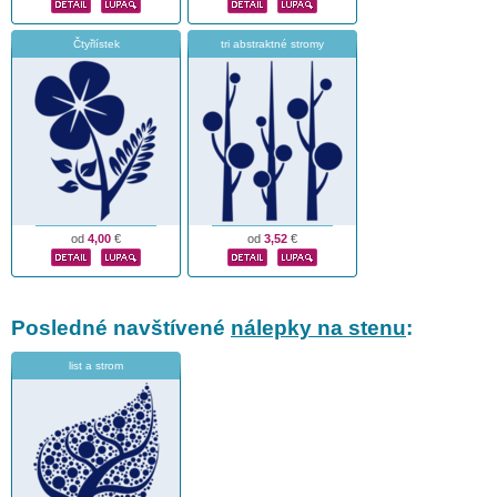
Čtyřlístek
tri abstraktné stromy
od
4,00
€
od
3,52
€
Posledné navštívené
nálepky na stenu
:
list a strom