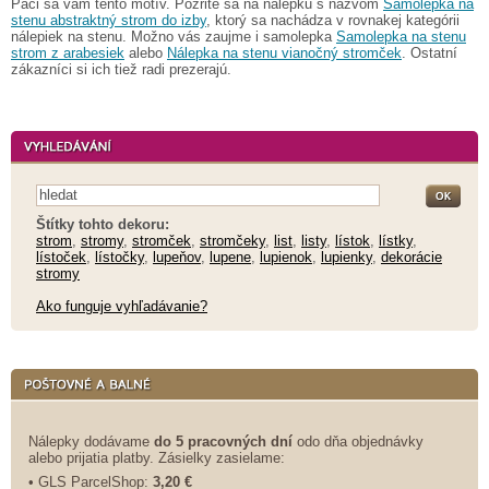
Páči sa vám tento motív. Pozrite sa na nálepku s názvom
Samolepka na
stenu abstraktný strom do izby
, ktorý sa nachádza v rovnakej kategórii
nálepiek na stenu. Možno vás zaujme i samolepka
Samolepka na stenu
strom z arabesiek
alebo
Nálepka na stenu vianočný stromček
. Ostatní
zákazníci si ich tiež radi prezerajú.
Štítky tohto dekoru:
strom
,
stromy
,
stromček
,
stromčeky
,
list
,
listy
,
lístok
,
lístky
,
lístoček
,
lístočky
,
lupeňov
,
lupene
,
lupienok
,
lupienky
,
dekorácie
stromy
Ako funguje vyhľadávanie?
Nálepky dodávame
do 5 pracovných dní
odo dňa objednávky
alebo prijatia platby. Zásielky zasielame:
• GLS ParcelShop:
3,20 €