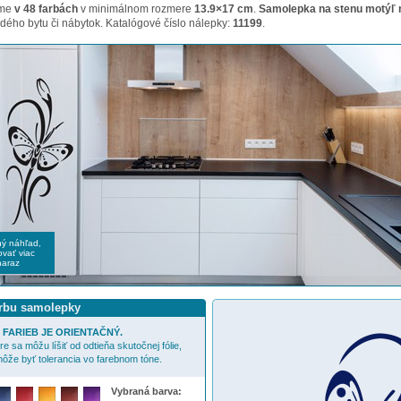
ame
v 48 farbách
v minimálnom rozmere
13.9×17 cm
.
Samolepka na stenu motýľ 
dého bytu či nábytok. Katalógové číslo nálepky:
11199
.
čný náhľad,
vať viac
naraz
arbu samolepky
FARIEB JE ORIENTAČNÝ.
e sa môžu líšiť od odtieňa skutočnej fólie,
ôže byť tolerancia vo farebnom tóne.
Vybraná barva: