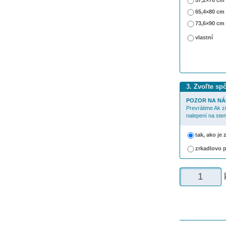
57,2×70 cm
65,4×80 cm
73,6×90 cm
vlastní
3. Zvoľte sp
POZOR NA NÁ
Prevrátime Ak z
nalepení na sten
tak, ako je
zrkadlovo 