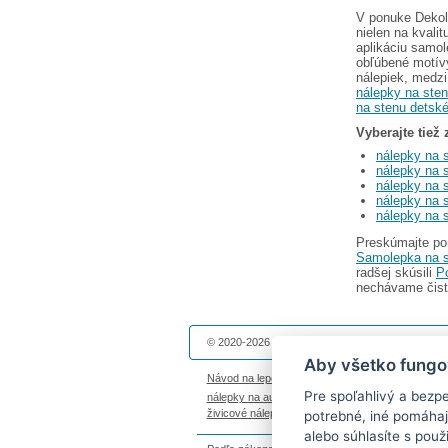
V ponuke Dekol
nielen na kvali
aplikáciu samol
obľúbené motívy
nálepiek, medz
nálepky na sten
na stenu detsk
Vyberajte tiež 
nálepky na 
nálepky na 
nálepky na s
nálepky na s
nálepky na 
Preskúmajte po
Samolepka na s
radšej skúsili
P
nechávame čist
© 2020-2026 Dekolepky.sk prevádzkuje
DOKI DOK
Aby všetko fungo
Návod na lepenie
|
Životnosť nálepiek na stenu
|
Pre spoľahlivý a bezp
nálepky na auto
|
magnetky s fotkou
|
nálepky die
živicové nálepky
|
fotokalendáre
potrebné, iné pomáhaj
alebo súhlasíte s použ