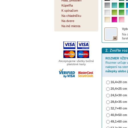
Hala, predsieň
Kúpeľňa
K spínačom
Na chladničku
Na dvere
Na iné miesta
Vybe
Na o
far
2. Zvoľte ro
ROZMER VŽDY
Akceptujeme všetky bežné
Rozmer určuje v
platobné karty
nalepení na ste
nálepky alebo 
16,4×20 cm
20,4×25 cm
24,5×30 cm
28,6×35 cm
32,7×40 cm
40,9×50 cm
49,1×60 cm