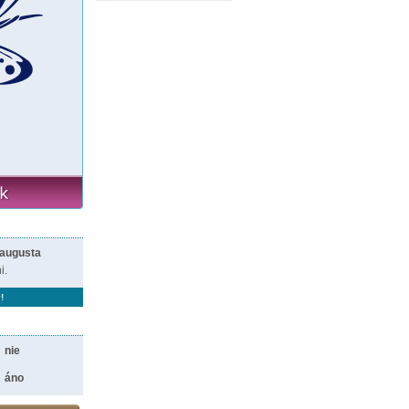
 augusta
i.
!
nie
áno