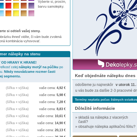
Vyberte si, prosím,
barvu samolepky.
rte si odtieň vašej steny.
brázku ihneď vidíte, či vám bude zvolená
ebná kombinácia vyhovovať.
zmer nálepky na stenu
 OD HRANY K HRANE!
eľkosť celej
nálepky
motýľ na púčiku
po
nu.
Nikdy neuvádzame rozmer časti
Keď objednáte nálepku dnes
jej segmentu.
odošleme ju najneskôr
v utorok 11.
(šířka × výška)
vaše cena:
4,92
€
u vás bude za dalšie 2-3 pracovné dn
(šířka × výška)
vaše cena:
5,98
€
Termíny neplatia počas štátnych sviatkov
(šířka × výška)
vaše cena:
7,28
€
Dôležité informácie
(šířka × výška)
vaše cena:
8,83
€
(šířka × výška)
vaše cena:
10,61
€
»
skladá sa nálepka z viacerých
častí?
(šířka × výška)
vaše cena:
14,90
€
»
obsahuje nálepka aplikačnú fóliu?
(šířka × výška)
vaše cena:
20,13
€