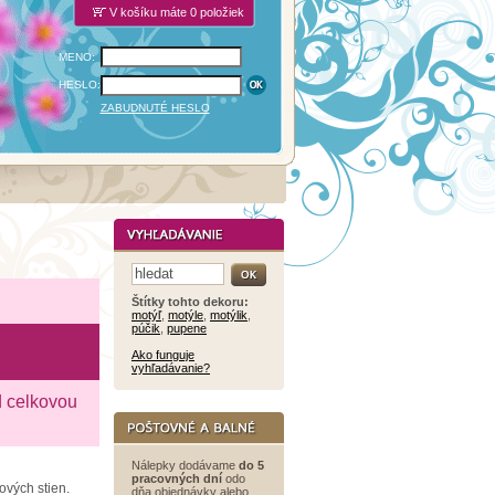
V košíku máte 0 položiek
MENO:
HESLO:
ZABUDNUTÉ HESLO
Štítky tohto dekoru:
motýľ
,
motýle
,
motýlik
,
púčik
,
pupene
Ako funguje
vyhľadávanie?
d celkovou
Nálepky dodávame
do 5
pracovných dní
odo
ových stien.
dňa objednávky alebo