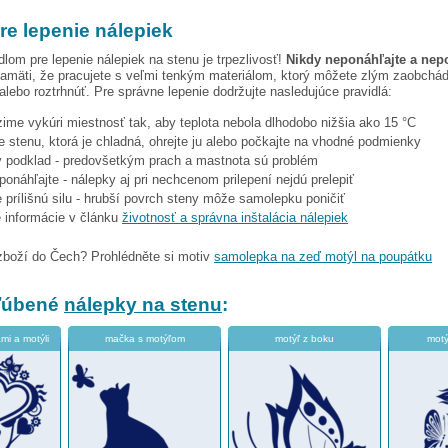
re lepenie nálepiek
dlom pre lepenie nálepiek na stenu je trpezlivosť!
Nikdy neponáhľajte a nep
amäti, že pracujete s veľmi tenkým materiálom, ktorý môžete zlým zaobchá
 alebo roztrhnúť. Pre správne lepenie dodržujte nasledujúce pravidlá:
 zime vykúri miestnosť tak, aby teplota nebola dlhodobo nižšia ako 15 °C
e stenu, ktorá je chladná, ohrejte ju alebo počkajte na vhodné podmienky
tý podklad - predovšetkým prach a mastnota sú problém
eponáhľajte - nálepky aj pri nechcenom prilepení nejdú prelepiť
 prílišnú silu - hrubší povrch steny môže samolepku poničiť
e informácie v článku
životnosť a správna inštalácia nálepiek
zboží do Čech? Prohlédněte si motiv
samolepka na zeď motýl na poupátku
bľúbené
nálepky na stenu
:
mi a motýli
mačka s motýľom
motýľ z boku
motý