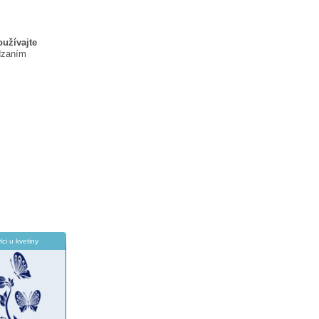
oužívajte
dzaním
lci u kvetiny