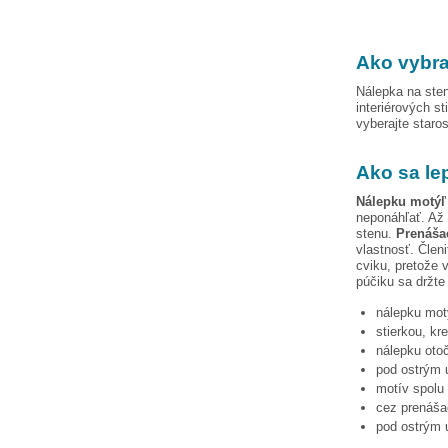
Ako vybra
Nálepka na sten
interiérových st
vyberajte staro
Ako sa le
Nálepku
motýľ
neponáhľať. Až 
stenu.
Prenášac
vlastnosť. Člen
cviku, pretože 
púčiku
sa držte
nálepku
mot
stierkou, kr
nálepku otoč
pod ostrým u
motív spolu 
cez prenášac
pod ostrým u