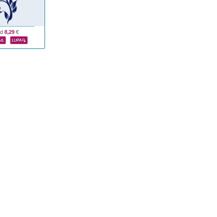
od
8,29
€