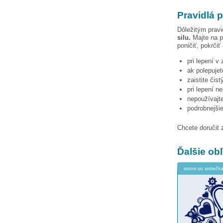
Pravidlá p
Dôležitým pravi
silu.
Majte na p
poničiť, pokrčiť
pri lepení v
ak polepujet
zaistite čis
pri lepení n
nepoužívajte
podrobnejši
Chcete doručit 
Ďalšie o
strom so srdiečka