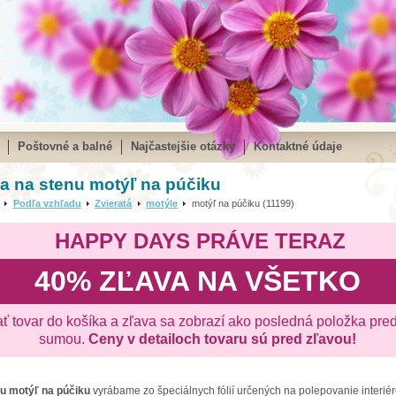
Poštovné a balné
Najčastejšie otázky
Kontaktné údaje
 na stenu motýľ na púčiku
Podľa vzhľadu
Zvieratá
motýle
motýľ na púčiku (11199)
HAPPY DAYS PRÁVE TERAZ
40% ZĽAVA NA VŠETKO
ať tovar do košíka a zľava sa zobrazí ako posledná položka pre
sumou.
Ceny v detailoch tovaru sú pred zľavou!
nu
motýľ na púčiku
vyrábame zo špeciálnych fólií určených na polepovanie interiér