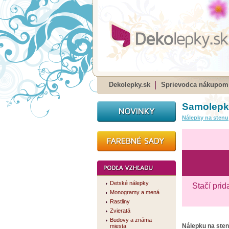
Dekolepky.sk
Sprievodca nákupom
Samolepka
Nálepky na stenu
Detské nálepky
Stačí prid
Monogramy a mená
Rastliny
Zvieratá
Budovy a známa
Nálepku na ste
miesta