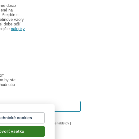
eme dôraz
čené na
Prejdite si
etinové vzory
ej dobe teší
nejšie
nálepky
vom
bo by ste
hodnutie
echnické cookies
ok
|
Impressum
inový manžel česká lípa
|
porovnanie tabletov
|
ovoliť všetko