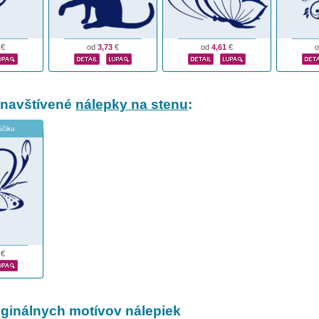
€
od
3,73
€
od
4,61
€
 navštívené
nálepky na stenu
:
účiku
€
iginálnych motívov nálepiek