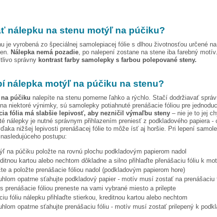
ť nálepku na stenu
motýľ na púčiku
?
u je vyrobená zo špeciálnej samolepiacej fólie s dlhou životnosťou určené n
ien.
Nálepka nemá pozadie
, po nalepení zostane na stene iba farebný motív
stlivo správny
kontrast farby samolepky s farbou polepované steny.
pí nálepka
motýľ na púčiku
na stenu?
 na púčiku
nalepíte na stenu pomerne ľahko a rýchlo. Stačí dodržiavať sprá
na niektoré výnimky, sú samolepky potiahnuté prenášacie fóliou pre jednoduc
ia fólia má slabšie lepivosť, aby nezničil výmaľbu steny
– nie je to jej c
ité nálepky je nutné správnym přihlazením preniesť z podkladového papiera - 
vďaka nižšej lepivosti prenášacej fólie to môže ísť aj horšie. Pri lepení samo
 nasledujúceho postupu:
ýľ na púčiku
položte na rovnú plochu podkladovým papierom nadol
editnou kartou alebo nechtom dôkladne a silno přihlaďte přenášaciu fóliu k mo
te a položte prenášacie fóliou nadol (podkladovým papierom hore)
hlom opatrne sťahujte podkladový papier - motív musí zostať na prenášaciu f
s prenášacie fóliou preneste na vami vybrané miesto a prilepte
iu fóliu nálepku přihlaďte stierkou, kreditnou kartou alebo nechtom
hlom opatrne sťahujte prenášaciu fóliu - motív musí zostať prilepený k podk