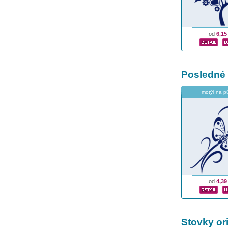
od
6,15
Posledné
motýľ na p
od
4,39
Stovky or