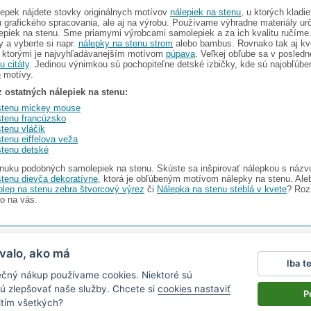
epek nájdete stovky originálnych motívov
nálepiek na stenu
, u ktorých kladi
tu grafického spracovania, ale aj na výrobu. Používame výhradne materiály ur
epiek na stenu. Sme priamymi výrobcami samolepiek a za ich kvalitu ručíme. 
 a vyberte si napr.
nálepky na stenu strom
alebo bambus. Rovnako tak aj kv
i ktorými je najvyhľadávanejším motívom
púpava
. Veľkej obľube sa v posledn
u citáty
. Jedinou výnimkou sú pochopiteľne detské izbičky, kde sú najobľúbe
é
motívy.
z ostatných nálepiek na stenu:
stenu mickey mouse
stenu francúzsko
tenu vláčik
tenu eiffelova veža
stenu detské
nuku podobných samolepiek na stenu. Skúste sa inšpirovať nálepkou s náz
tenu dievča dekoratívne
, ktorá je obľúbeným motívom nálepky na stenu. Ale
olep na stenu zebra štvorcový výrez
či
Nálepka na stenu steblá v kvete
? Roz
o na vás.
I s.r.o.
V ponuke nájdete
2486 nálepiek na stenu
valo, ako má
Iba t
Magazín
|
Obchodné podmienky
|
Ochrana osobných údajov
|
Cookies
|
Reklamačný poriad
ečný nákup používame cookies. Niektoré sú
ťa v aute
|
kühlschrankmagnete
|
logoprinty
|
magnesy ze zdjęciem
|
samolepky na zeď
|
hod
ú zlepšovať naše služby. Chcete si
cookies nastaviť
P
itím všetkých?