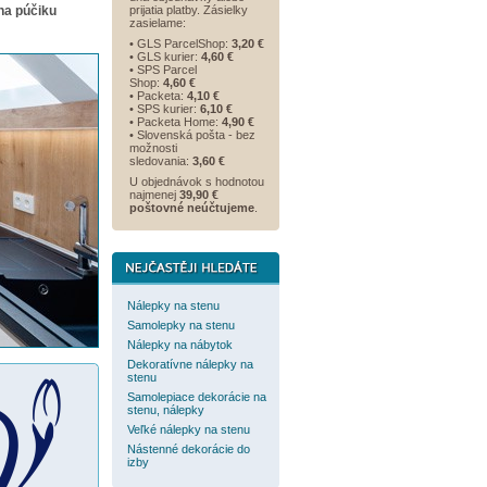
na púčiku
prijatia platby. Zásielky
zasielame:
• GLS ParcelShop:
3,20 €
• GLS kurier:
4,60 €
• SPS Parcel
Shop:
4,60 €
• Packeta:
4,10 €
• SPS kurier:
6,10 €
• Packeta Home:
4,90 €
• Slovenská pošta - bez
možnosti
sledovania:
3,60 €
U objednávok s hodnotou
najmenej
39,90 €
poštovné neúčtujeme
.
Nálepky na stenu
Samolepky na stenu
Nálepky na nábytok
Dekoratívne nálepky na
stenu
Samolepiace dekorácie na
stenu, nálepky
Veľké nálepky na stenu
Nástenné dekorácie do
izby