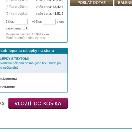
(šířka × výška)
vaše cena:
26,28
€
(šířka × výška)
vaše cena:
33,42
€
(šířka × výška)
vaše cena:
41,51
€
šířka:
výška:
v cm
vaše cena:
...
€
Minimální rozměr:
13.9×17 cm
.
Menší rozměr nelze vyrobit.
ôsob lepenia nálepky na stenu
LEPKY S TEXTOM!
rkadlovo nálepku obsahujúce text, bude po
u nečitateľný.
 znázornená
prevrátene
ks