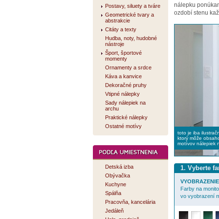
nálepku ponúk
Postavy, siluety a tváre
ozdobí stenu kaž
Geometrické tvary a
abstrakcie
Citáty a texty
Hudba, noty, hudobné
nástroje
Šport, športové
momenty
Ornamenty a srdce
Káva a kanvice
Dekoračné pruhy
Vtipné nálepky
Sady nálepiek na
archu
Praktické nálepky
Ostatné motívy
toto je iba ilustra
ktorý môže obsaho
motívov nálepiek 
Detská izba
1. Vyberte f
Obývačka
VYOBRAZENIE 
Kuchyne
Farby na monitor
Spálňa
vo vyobrazení m
Pracovňa, kancelária
Jedáleň