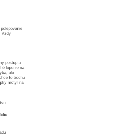
a polepovanie
. Vždy
vny postup a
hé lepenie na
hyba, ale
chce to trochu
lepky
motýľ na
tívu
óliu
ladu