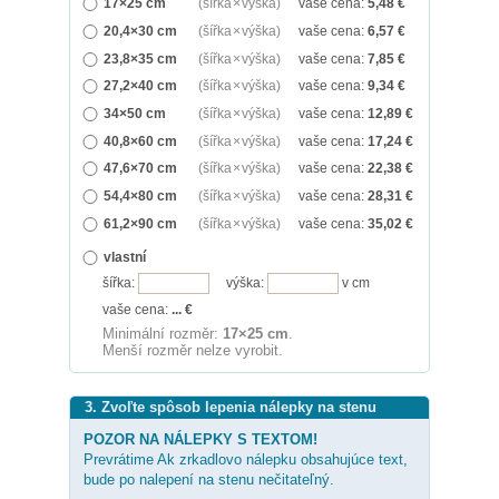
17×25 cm
(šířka × výška)
vaše cena:
5,48
€
20,4×30 cm
(šířka × výška)
vaše cena:
6,57
€
23,8×35 cm
(šířka × výška)
vaše cena:
7,85
€
27,2×40 cm
(šířka × výška)
vaše cena:
9,34
€
34×50 cm
(šířka × výška)
vaše cena:
12,89
€
40,8×60 cm
(šířka × výška)
vaše cena:
17,24
€
47,6×70 cm
(šířka × výška)
vaše cena:
22,38
€
54,4×80 cm
(šířka × výška)
vaše cena:
28,31
€
61,2×90 cm
(šířka × výška)
vaše cena:
35,02
€
vlastní
šířka:
výška:
v cm
vaše cena:
...
€
Minimální rozměr:
17×25 cm
.
Menší rozměr nelze vyrobit.
3. Zvoľte spôsob lepenia nálepky na stenu
POZOR NA NÁLEPKY S TEXTOM!
Prevrátime Ak zrkadlovo nálepku obsahujúce text,
bude po nalepení na stenu nečitateľný.