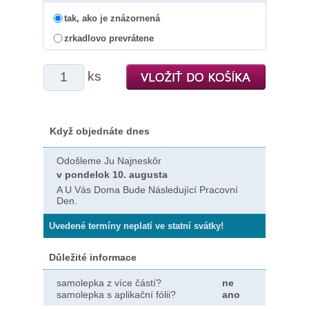
tak, ako je znázornená
zrkadlovo prevrátene
ks
Když objednáte dnes
Odošleme Ju Najneskôr
v pondelok 10. augusta
A U Vás Doma Bude Následující Pracovní
Den.
Uvedené termíny neplatí ve statní svátky!
Důležité informace
samolepka z více částí?
ne
samolepka s aplikační fólii?
ano