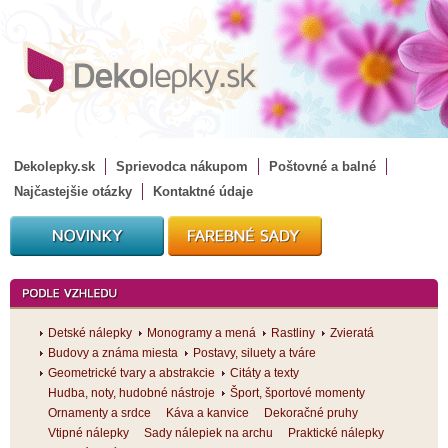
Dekolepky.sk
Sprievodca nákupom
Poštovné a balné
Najčastejšie otázky
Kontaktné údaje
Detské nálepky
Monogramy a mená
Rastliny
Zvieratá
Budovy a známa miesta
Postavy, siluety a tváre
Geometrické tvary a abstrakcie
Citáty a texty
Hudba, noty, hudobné nástroje
Šport, športové momenty
Ornamenty a srdce
Káva a kanvice
Dekoračné pruhy
Vtipné nálepky
Sady nálepiek na archu
Praktické nálepky