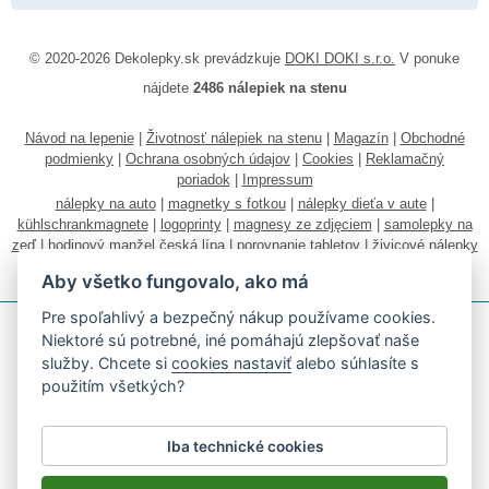
© 2020-2026 Dekolepky.sk prevádzkuje
DOKI DOKI s.r.o.
V ponuke
nájdete
2486 nálepiek na stenu
Návod na lepenie
|
Životnosť nálepiek na stenu
|
Magazín
|
Obchodné
podmienky
|
Ochrana osobných údajov
|
Cookies
|
Reklamačný
poriadok
|
Impressum
nálepky na auto
|
magnetky s fotkou
|
nálepky dieťa v aute
|
kühlschrankmagnete
|
logoprinty
|
magnesy ze zdjęciem
|
samolepky na
zeď
|
hodinový manžel česká lípa
|
porovnanie tabletov
|
živicové nálepky
|
fotokalendáre
Aby všetko fungovalo, ako má
Pre spoľahlivý a bezpečný nákup používame cookies.
Niektoré sú potrebné, iné pomáhajú zlepšovať naše
služby. Chcete si
cookies nastaviť
alebo súhlasíte s
použitím všetkých?
Akceptujeme všetky bežné platobné karty
Iba technické cookies
Podľa zákona o evidencii tržieb je predávajúci povinný vystaviť