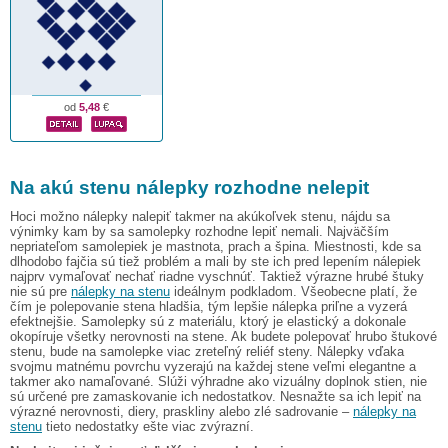
od
5,48
€
Na akú stenu nálepky rozhodne nelepit
Hoci možno nálepky nalepiť takmer na akúkoľvek stenu, nájdu sa
výnimky kam by sa samolepky rozhodne lepiť nemali. Najväčším
nepriateľom samolepiek je mastnota, prach a špina. Miestnosti, kde sa
dlhodobo fajčia sú tiež problém a mali by ste ich pred lepením nálepiek
najprv vymaľovať nechať riadne vyschnúť. Taktiež výrazne hrubé štuky
nie sú pre
nálepky na stenu
ideálnym podkladom. Všeobecne platí, že
čím je polepovanie stena hladšia, tým lepšie nálepka priľne a vyzerá
efektnejšie. Samolepky sú z materiálu, ktorý je elastický a dokonale
okopíruje všetky nerovnosti na stene. Ak budete polepovať hrubo štukové
stenu, bude na samolepke viac zreteľný reliéf steny. Nálepky vďaka
svojmu matnému povrchu vyzerajú na každej stene veľmi elegantne a
takmer ako namaľované. Slúži výhradne ako vizuálny doplnok stien, nie
sú určené pre zamaskovanie ich nedostatkov. Nesnažte sa ich lepiť na
výrazné nerovnosti, diery, praskliny alebo zlé sadrovanie –
nálepky na
stenu
tieto nedostatky ešte viac zvýrazní.