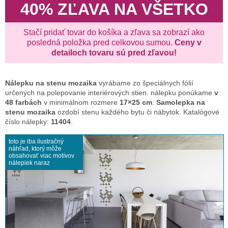
40% ZĽAVA NA VŠETKO
Stačí pridať tovar do košíka a zľava sa zobrazí ako
posledná položka pred celkovou sumou.
Ceny v
detailoch tovaru sú pred zľavou!
Nálepku na stenu
mozaika
vyrábame zo špeciálnych fólií
určených na polepovanie interiérových stien. nálepku ponúkame
v
48 farbách
v minimálnom rozmere
17×25 cm
.
Samolepka na
stenu mozaika
ozdobí stenu každého bytu či nábytok. Katalógové
číslo nálepky:
11404
.
toto je iba ilustračný
náhľad, ktorý môže
obsahovať viac motívov
nálepiek naraz