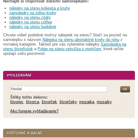
Nechajte si inšpirovať ďalšími samolepkami:
nálepky na stenu kolieska a kruhy
samolepky na stěnu kruhy
nálepky na stenu citáty
nálepky na stenu coffee
nálepky na stenu hudobné
Chcete vidieť podobné motívy nálepiek na stenu? Stačí sa pozrieť na
samolepku s názvom
Nálepka na stenu abstraktné kvety do rohu
z
rovnakej kategórie. Taktiež pre vás vyberáme nálepky
Samolepka na
stenu štvorlístok
a
Polep na stenu vetvička s motýľom
, ktoré určite
upútajú vašu pozornosť.
Štítky tohto dekoru:
štvorec
,
štvorca
,
štvorček
,
štvorčeky
,
mozaika
,
mozaiky
Ako funguje vyhľadávanie?