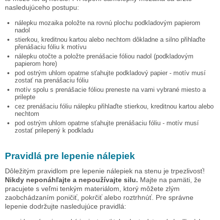
nasledujúceho postupu:
nálepku
mozaika
položte na rovnú plochu podkladovým papierom
nadol
stierkou, kreditnou kartou alebo nechtom dôkladne a silno přihlaďte
přenášaciu fóliu k motívu
nálepku otočte a položte prenášacie fóliou nadol (podkladovým
papierom hore)
pod ostrým uhlom opatrne sťahujte podkladový papier - motív musí
zostať na prenášaciu fóliu
motív spolu s prenášacie fóliou preneste na vami vybrané miesto a
prilepte
cez prenášaciu fóliu nálepku přihlaďte stierkou, kreditnou kartou alebo
nechtom
pod ostrým uhlom opatrne sťahujte prenášaciu fóliu - motív musí
zostať prilepený k podkladu
Pravidlá pre lepenie nálepiek
Dôležitým pravidlom pre lepenie nálepiek na stenu je trpezlivosť!
Nikdy neponáhľajte a nepoužívajte silu.
Majte na pamäti, že
pracujete s veľmi tenkým materiálom, ktorý môžete zlým
zaobchádzaním poničiť, pokrčiť alebo roztrhnúť. Pre správne
lepenie dodržujte nasledujúce pravidlá: