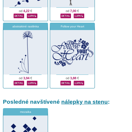
od
4,22
€
od
7,00
€
abstraktné rastlinka
Follow your Heart
od
3,94
€
od
3,88
€
Posledné navštívené
nálepky na stenu
:
mozaika