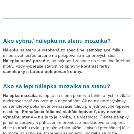
Ako vybrať nálepku na stenu
mozaika
?
Nálepka na stenu je vyrobená zo špeciálnej samolepiacej fólie s
dlhou životnosťou určené na polepovanie interiérových stien.
Nálepka nemá pozadie
, po nalepení zostane na stene iba farebný
motív. Vždy vyberajte starostlivo správny
kontrast farby
samolepky s farbou polepované steny.
Ako sa lepí nálepka
mozaika
na stenu?
Nálepku
mozaika
nalepíte na stenu pomerne ľahko a rýchlo. Stačí
dodržiavať správny postup a neponáhľať. Až na niektoré výnimky,
sú samolepky potiahnuté prenášacie fóliou pre jednoduché lepenie
na stenu.
Prenášacia fólia má slabšie lepivosť, aby nezničil
výmaľbu steny
– nie je to jej chyba, ale vlastnosť. Členité nálepky
je nutné správnym přihlazením preniesť z podkladového papiera -
chce to trochu cviku, pretože vďaka nižšej lepivosti prenášacej fólie
to môže ísť aj horšie. Pri lepení samolepky
mozaika
sa držte