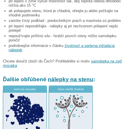
pri lepení v zime vykúri miestnosť tak, aby teplota nebola dlhodobo
nižšia ako 15 °C
ak polepujete stenu, ktorá je chladná, ohrejte ju alebo počkajte na
vhodné podmienky
zaistite čistý podklad - predovšetkým prach a mastnota sú problém
pri lepení neponáhľajte - nálepky aj pri nechcenom prilepení nejdú
prelepiť
nepoužívajte prílišnú silu - hrubší povrch steny môže samolepku
poničiť
podrobnejšie informácie v článku
životnosť a správna inštalácia
nálepiek
Chcete doručit zboží do Čech? Prohlédněte si motiv
samolepka na zeď
mozaika
Ďalšie obľúbené
nálepky na stenu
:
srdcová mozaika
tráva okolík dvakrát