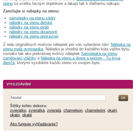
stenu
sú vcelku lacným doplnkom a lákajú tak k ďalšiemu nákupu.
Zamilujte si nálepky na stenu:
samolepky na stenu citáty
nálepky na stenu detské
nálepky na stenu piráti
nálepky na stenu dizajnové
nálepky na stenu princeznej
Z radu originálnych motívov nálepiek pre vás vyberáme túto:
Nálepka na
stenu malá gymnastka
. Nálepka je vhodná do každého kúta vášho bytu,
rovnako tak ako prekrásnej motívy nálepiek
Samolepka na stenu
zamilovaní vtáčiky
a
Nálepka na stenu a dvere s textom - Tu býva
dievča
, ktorými vyzdobíte každú stenu vo svojom byte.
Štítky tohto dekoru:
zvieratko
,
zvieratká
,
zvieratá
,
chameleon
,
chameleóni
,
okatý
,
okato
,
okaté
Ako funguje vyhľadávanie?