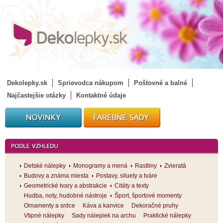
Dekolepky.sk
Sprievodca nákupom
Poštovné a balné
Najčastejšie otázky
Kontaktné údaje
Detské nálepky
Monogramy a mená
Rastliny
Zvieratá
Budovy a známa miesta
Postavy, siluety a tváre
Geometrické tvary a abstrakcie
Citáty a texty
Hudba, noty, hudobné nástroje
Šport, športové momenty
Ornamenty a srdce
Káva a kanvice
Dekoračné pruhy
Vtipné nálepky
Sady nálepiek na archu
Praktické nálepky