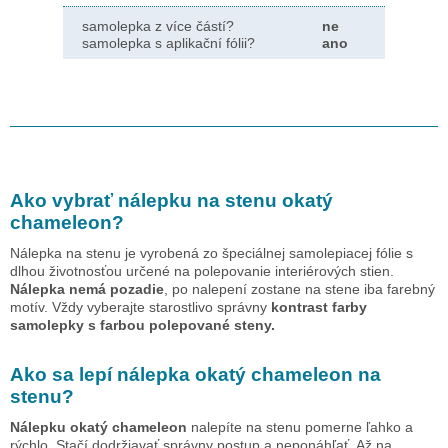
samolepka z více částí?
ne
samolepka s aplikační fólii?
ano
Ako vybrať nálepku na stenu
okatý
chameleon
?
Nálepka na stenu je vyrobená zo špeciálnej samolepiacej fólie s
dlhou životnosťou určené na polepovanie interiérových stien.
Nálepka nemá pozadie
, po nalepení zostane na stene iba farebný
motív. Vždy vyberajte starostlivo správny
kontrast farby
samolepky s farbou polepované steny.
Ako sa lepí nálepka
okatý chameleon
na
stenu?
Nálepku
okatý chameleon
nalepíte na stenu pomerne ľahko a
rýchlo. Stačí dodržiavať správny postup a neponáhľať. Až na