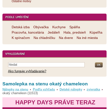
Ostatné motívy
Detská izba
Obývačka
Kuchyne
Spálňa
Pracovňa, kancelária
Jedáleň
Hala, predsieň
Kúpeľňa
K spínačom
Na chladničku
Na dvere
Na iné miesta
Ako funguje vyhľadávanie?
Samolepka na stenu okatý chameleon
Nálepky na stenu
Podľa vzhľadu
Detské nálepky
zvieratka
okatý chameleon (11513)
HAPPY DAYS PRÁVE TERAZ