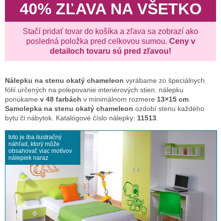
40% ZĽAVA NA VŠETKO
Stačí pridať tovar do košíka a zľava sa zobrazí ako
posledná položka pred celkovou sumou.
Ceny v
detailoch tovaru sú pred zľavou!
Nálepku na stenu
okatý chameleon
vyrábame zo špeciálnych
fólií určených na polepovanie interiérových stien. nálepku
ponúkame
v 48 farbách
v minimálnom rozmere
13×15 cm
.
Samolepka na stenu okatý chameleon
ozdobí stenu každého
bytu či nábytok. Katalógové číslo nálepky:
11513
.
toto je iba ilustračný
náhľad, ktorý môže
obsahovať viac motívov
nálepiek naraz