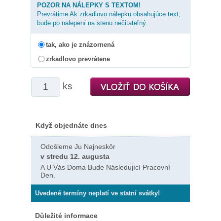
POZOR NA NÁLEPKY S TEXTOM!
Prevrátime Ak zrkadlovo nálepku obsahujúce text,
bude po nalepení na stenu nečitateľný.
tak, ako je znázornená
zrkadlovo prevrátene
ks
Když objednáte dnes
Odošleme Ju Najneskôr
v stredu 12. augusta
A U Vás Doma Bude Následující Pracovní
Den.
Uvedené termíny neplatí ve statní svátky!
Důležité informace