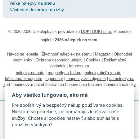
Veľké nálepky na stenu
Nástenné dekorácie do izby
© 2020-2026 Dekolepky.sk prevádzkuje
DOKI DOKI s.r.o.
V ponuke
nájdete
2486 nálepiek na stenu
Návod na lepenie
|
Životnosť nálepiek na stenu
|
Magazín
|
Obchodné
podmienky
|
Ochrana osobných údajov
|
Cookies
|
Reklamačný
poriadok
|
Impressum
nálepky na auto
|
magnetky s fotkou
|
nálepky dieťa v aute
|
kühlschrankmagnete
|
logoprinty
|
magnesy ze zdjęciem
|
samolepky na
zeď
|
hodinový manžel česká lípa
|
porovnanie tabletov
|
živicové nálepky
|
fotokalendáre
Aby všetko fungovalo, ako má
Pre spoľahlivý a bezpečný nákup používame cookies.
Niektoré sú potrebné, iné pomáhajú zlepšovať naše
služby. Chcete si
cookies nastaviť
alebo súhlasíte s
použitím všetkých?
Akceptujeme všetky bežné platobné karty