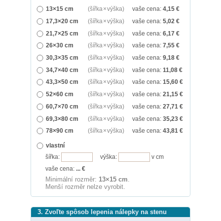
13×15 cm
(šířka × výška)
vaše cena:
4,15
€
17,3×20 cm
(šířka × výška)
vaše cena:
5,02
€
21,7×25 cm
(šířka × výška)
vaše cena:
6,17
€
26×30 cm
(šířka × výška)
vaše cena:
7,55
€
30,3×35 cm
(šířka × výška)
vaše cena:
9,18
€
34,7×40 cm
(šířka × výška)
vaše cena:
11,08
€
43,3×50 cm
(šířka × výška)
vaše cena:
15,60
€
52×60 cm
(šířka × výška)
vaše cena:
21,15
€
60,7×70 cm
(šířka × výška)
vaše cena:
27,71
€
69,3×80 cm
(šířka × výška)
vaše cena:
35,23
€
78×90 cm
(šířka × výška)
vaše cena:
43,81
€
vlastní
šířka:
výška:
v cm
vaše cena:
...
€
Minimální rozměr:
13×15 cm
.
Menší rozměr nelze vyrobit.
3. Zvoľte spôsob lepenia nálepky na stenu