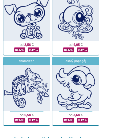
od
3,56
€
od
4,05
€
chameleon
okatý papagáj
od
5,58
€
od
3,68
€