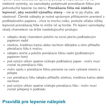
niektoré výnimky, sú samolepky potiahnuté prenášacie fóliou pre
jednoduché lepenie na stenu.
Prenášacia fólia má slabšie
lepivosť, aby nezničil výmaľbu steny
– nie je to jej chyba, ale
vlastnosť. Členité nálepky je nutné správnym přihlazením preniesť z
podkladového papiera - chce to trochu cviku, pretože vďaka nižšej
lepivosti prenášacej fólie to môže ísť aj horšie. Pri lepení samolepky
okatý chameleon
sa držte nasledujúceho postupu:
nálepku
okatý chameleon
položte na rovnú plochu podkladovým
papierom nadol
stierkou, kreditnou kartou alebo nechtom dôkladne a silno přihlaďte
přenášaciu fóliu k motívu
nálepku otočte a položte prenášacie fóliou nadol (podkladovým
papierom hore)
pod ostrým uhlom opatrne sťahujte podkladový papier - motív musí
zostať na prenášaciu fóliu
motív spolu s prenášacie fóliou preneste na vami vybrané miesto a
prilepte
cez prenášaciu fóliu nálepku přihlaďte stierkou, kreditnou kartou alebo
nechtom
pod ostrým uhlom opatrne sťahujte prenášaciu fóliu - motív musí
zostať prilepený k podkladu
Pravidlá pre lepenie nálepiek