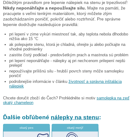
Dôležitým pravidlom pre lepenie nálepiek na stenu je trpezlivosť!
Nikdy neponáhľajte a nepoužívajte silu.
Majte na pamäti, že
pracujete s veľmi tenkým materiálom, ktorý môžete zlým
zaobchádzaním poničiť, pokrčiť alebo roztrhnúť. Pre správne
lepenie dodržujte nasledujúce pravidlá:
pri lepení v zime vykúri miestnosť tak, aby teplota nebola dlhodobo
nižšia ako 15 °C
ak polepujete stenu, ktorá je chladná, ohrejte ju alebo počkajte na
vhodné podmienky
zaistite čistý podklad - predovšetkým prach a mastnota sú problém
pri lepení neponáhľajte - nálepky aj pri nechcenom prilepení nejdú
prelepiť
nepoužívajte prílišnú silu - hrubší povrch steny môže samolepku
poničiť
podrobnejšie informácie v článku
životnosť a správna inštalácia
nálepiek
Chcete doručit zboží do Čech? Prohlédněte si motiv
samolepka na zeď
okatý chameleon
Ďalšie obľúbené
nálepky na stenu
:
okatý pes
okatý motýľ