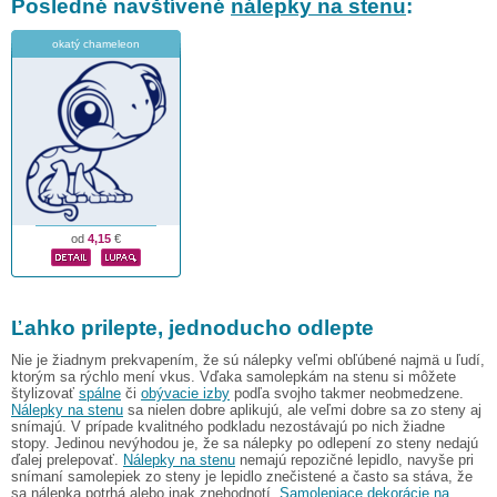
Posledné navštívené
nálepky na stenu
:
okatý chameleon
od
4,15
€
Ľahko prilepte, jednoducho odlepte
Nie je žiadnym prekvapením, že sú nálepky veľmi obľúbené najmä u ľudí,
ktorým sa rýchlo mení vkus. Vďaka samolepkám na stenu si môžete
štylizovať
spálne
či
obývacie izby
podľa svojho takmer neobmedzene.
Nálepky na stenu
sa nielen dobre aplikujú, ale veľmi dobre sa zo steny aj
snímajú. V prípade kvalitného podkladu nezostávajú po nich žiadne
stopy. Jedinou nevýhodou je, že sa nálepky po odlepení zo steny nedajú
ďalej prelepovať.
Nálepky na stenu
nemajú repozičné lepidlo, navyše pri
snímaní samolepiek zo steny je lepidlo znečistené a často sa stáva, že
sa nálepka potrhá alebo inak znehodnotí.
Samolepiace dekorácie na