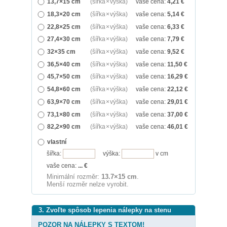
13,7×15 cm
(šířka × výška)
vaše cena:
4,21
€
18,3×20 cm
(šířka × výška)
vaše cena:
5,14
€
22,8×25 cm
(šířka × výška)
vaše cena:
6,33
€
27,4×30 cm
(šířka × výška)
vaše cena:
7,79
€
32×35 cm
(šířka × výška)
vaše cena:
9,52
€
36,5×40 cm
(šířka × výška)
vaše cena:
11,50
€
45,7×50 cm
(šířka × výška)
vaše cena:
16,29
€
54,8×60 cm
(šířka × výška)
vaše cena:
22,12
€
63,9×70 cm
(šířka × výška)
vaše cena:
29,01
€
73,1×80 cm
(šířka × výška)
vaše cena:
37,00
€
82,2×90 cm
(šířka × výška)
vaše cena:
46,01
€
vlastní
šířka:
výška:
v cm
vaše cena:
...
€
Minimální rozměr:
13.7×15 cm
.
Menší rozměr nelze vyrobit.
3. Zvoľte spôsob lepenia nálepky na stenu
POZOR NA NÁLEPKY S TEXTOM!