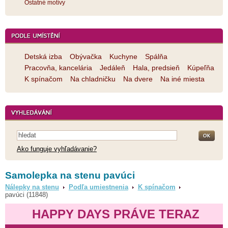
Ostatné motívy
Detská izba
Obývačka
Kuchyne
Spálňa
Pracovňa, kancelária
Jedáleň
Hala, predsieň
Kúpeľňa
K spínačom
Na chladničku
Na dvere
Na iné miesta
Ako funguje vyhľadávanie?
Samolepka na stenu pavúci
Nálepky na stenu
Podľa umiestnenia
K spínačom
pavúci (11848)
HAPPY DAYS PRÁVE TERAZ