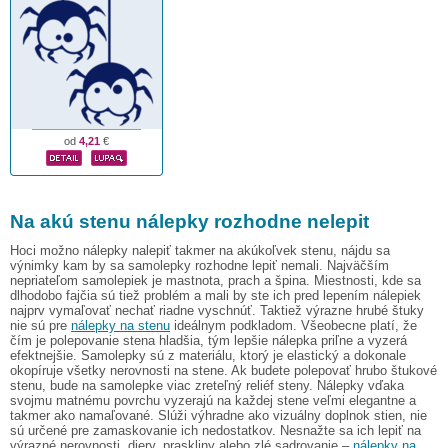
od
4,21
€
Na akú stenu nálepky rozhodne nelepit
Hoci možno nálepky nalepiť takmer na akúkoľvek stenu, nájdu sa
výnimky kam by sa samolepky rozhodne lepiť nemali. Najväčším
nepriateľom samolepiek je mastnota, prach a špina. Miestnosti, kde sa
dlhodobo fajčia sú tiež problém a mali by ste ich pred lepením nálepiek
najprv vymaľovať nechať riadne vyschnúť. Taktiež výrazne hrubé štuky
nie sú pre
nálepky na stenu
ideálnym podkladom. Všeobecne platí, že
čím je polepovanie stena hladšia, tým lepšie nálepka priľne a vyzerá
efektnejšie. Samolepky sú z materiálu, ktorý je elastický a dokonale
okopíruje všetky nerovnosti na stene. Ak budete polepovať hrubo štukové
stenu, bude na samolepke viac zreteľný reliéf steny. Nálepky vďaka
svojmu matnému povrchu vyzerajú na každej stene veľmi elegantne a
takmer ako namaľované. Slúži výhradne ako vizuálny doplnok stien, nie
sú určené pre zamaskovanie ich nedostatkov. Nesnažte sa ich lepiť na
výrazné nerovnosti, diery, praskliny alebo zlé sadrovanie –
nálepky na