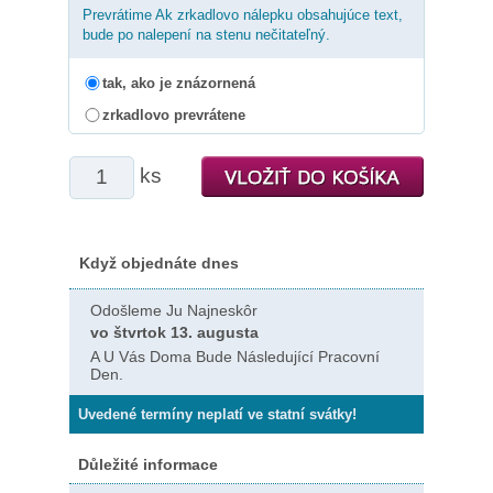
Prevrátime Ak zrkadlovo nálepku obsahujúce text,
bude po nalepení na stenu nečitateľný.
tak, ako je znázornená
zrkadlovo prevrátene
ks
Když objednáte dnes
Odošleme Ju Najneskôr
vo štvrtok 13. augusta
A U Vás Doma Bude Následující Pracovní
Den.
Uvedené termíny neplatí ve statní svátky!
Důležité informace