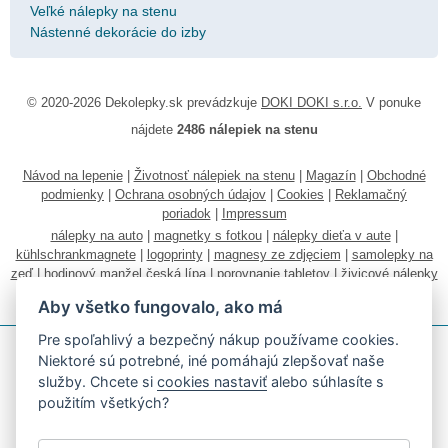
Veľké nálepky na stenu
Nástenné dekorácie do izby
© 2020-2026 Dekolepky.sk prevádzkuje
DOKI DOKI s.r.o.
V ponuke
nájdete
2486 nálepiek na stenu
Návod na lepenie
|
Životnosť nálepiek na stenu
|
Magazín
|
Obchodné
podmienky
|
Ochrana osobných údajov
|
Cookies
|
Reklamačný
poriadok
|
Impressum
nálepky na auto
|
magnetky s fotkou
|
nálepky dieťa v aute
|
kühlschrankmagnete
|
logoprinty
|
magnesy ze zdjęciem
|
samolepky na
zeď
|
hodinový manžel česká lípa
|
porovnanie tabletov
|
živicové nálepky
|
fotokalendáre
Aby všetko fungovalo, ako má
Pre spoľahlivý a bezpečný nákup používame cookies.
Niektoré sú potrebné, iné pomáhajú zlepšovať naše
služby. Chcete si
cookies nastaviť
alebo súhlasíte s
použitím všetkých?
Akceptujeme všetky bežné platobné karty