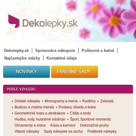
Dekolepky.sk
Sprievodca nákupom
Poštovné a balné
Najčastejšie otázky
Kontaktné údaje
Detské nálepky
Monogramy a mená
Rastliny
Zvieratá
Budovy a známa miesta
Postavy, siluety a tváre
Geometrické tvary a abstrakcie
Citáty a texty
Hudba, noty, hudobné nástroje
Šport, športové momenty
Ornamenty a srdce
Káva a kanvice
Dekoračné pruhy
Vtipné nálepky
Sady nálepiek na archu
Praktické nálepky