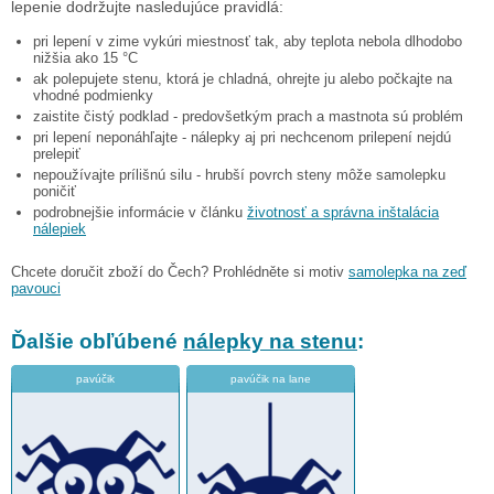
lepenie dodržujte nasledujúce pravidlá:
pri lepení v zime vykúri miestnosť tak, aby teplota nebola dlhodobo
nižšia ako 15 °C
ak polepujete stenu, ktorá je chladná, ohrejte ju alebo počkajte na
vhodné podmienky
zaistite čistý podklad - predovšetkým prach a mastnota sú problém
pri lepení neponáhľajte - nálepky aj pri nechcenom prilepení nejdú
prelepiť
nepoužívajte prílišnú silu - hrubší povrch steny môže samolepku
poničiť
podrobnejšie informácie v článku
životnosť a správna inštalácia
nálepiek
Chcete doručit zboží do Čech? Prohlédněte si motiv
samolepka na zeď
pavouci
Ďalšie obľúbené
nálepky na stenu
:
pavúčik
pavúčik na lane