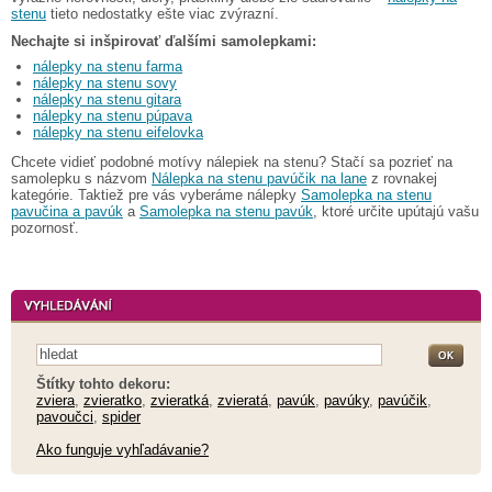
stenu
tieto nedostatky ešte viac zvýrazní.
Nechajte si inšpirovať ďalšími samolepkami:
nálepky na stenu farma
nálepky na stenu sovy
nálepky na stenu gitara
nálepky na stenu púpava
nálepky na stenu eifelovka
Chcete vidieť podobné motívy nálepiek na stenu? Stačí sa pozrieť na
samolepku s názvom
Nálepka na stenu pavúčik na lane
z rovnakej
kategórie. Taktiež pre vás vyberáme nálepky
Samolepka na stenu
pavučina a pavúk
a
Samolepka na stenu pavúk
, ktoré určite upútajú vašu
pozornosť.
Štítky tohto dekoru:
zviera
,
zvieratko
,
zvieratká
,
zvieratá
,
pavúk
,
pavúky
,
pavúčik
,
pavoučci
,
spider
Ako funguje vyhľadávanie?