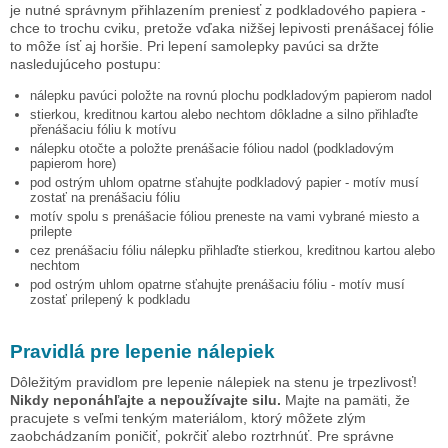
je nutné správnym přihlazením preniesť z podkladového papiera -
chce to trochu cviku, pretože vďaka nižšej lepivosti prenášacej fólie
to môže ísť aj horšie. Pri lepení samolepky
pavúci
sa držte
nasledujúceho postupu:
nálepku
pavúci
položte na rovnú plochu podkladovým papierom nadol
stierkou, kreditnou kartou alebo nechtom dôkladne a silno přihlaďte
přenášaciu fóliu k motívu
nálepku otočte a položte prenášacie fóliou nadol (podkladovým
papierom hore)
pod ostrým uhlom opatrne sťahujte podkladový papier - motív musí
zostať na prenášaciu fóliu
motív spolu s prenášacie fóliou preneste na vami vybrané miesto a
prilepte
cez prenášaciu fóliu nálepku přihlaďte stierkou, kreditnou kartou alebo
nechtom
pod ostrým uhlom opatrne sťahujte prenášaciu fóliu - motív musí
zostať prilepený k podkladu
Pravidlá pre lepenie nálepiek
Dôležitým pravidlom pre lepenie nálepiek na stenu je trpezlivosť!
Nikdy neponáhľajte a nepoužívajte silu.
Majte na pamäti, že
pracujete s veľmi tenkým materiálom, ktorý môžete zlým
zaobchádzaním poničiť, pokrčiť alebo roztrhnúť. Pre správne