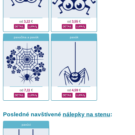
od
3,22
€
od
3,55
€
pavučina a pavúk
pavúk
od
7,11
€
od
4,59
€
Posledné navštívené
nálepky na stenu
:
pavúci