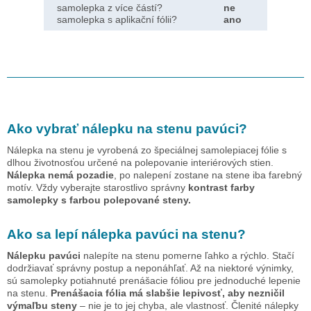
samolepka z více částí?
ne
samolepka s aplikační fólii?
ano
Ako vybrať nálepku na stenu
pavúci
?
Nálepka na stenu je vyrobená zo špeciálnej samolepiacej fólie s
dlhou životnosťou určené na polepovanie interiérových stien.
Nálepka nemá pozadie
, po nalepení zostane na stene iba farebný
motív. Vždy vyberajte starostlivo správny
kontrast farby
samolepky s farbou polepované steny.
Ako sa lepí nálepka
pavúci
na stenu?
Nálepku
pavúci
nalepíte na stenu pomerne ľahko a rýchlo. Stačí
dodržiavať správny postup a neponáhľať. Až na niektoré výnimky,
sú samolepky potiahnuté prenášacie fóliou pre jednoduché lepenie
na stenu.
Prenášacia fólia má slabšie lepivosť, aby nezničil
výmaľbu steny
– nie je to jej chyba, ale vlastnosť. Členité nálepky