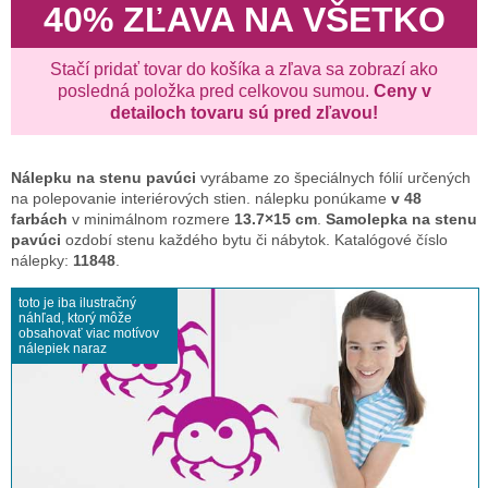
40% ZĽAVA NA VŠETKO
Stačí pridať tovar do košíka a zľava sa zobrazí ako
posledná položka pred celkovou sumou.
Ceny v
detailoch tovaru sú pred zľavou!
Nálepku na stenu
pavúci
vyrábame zo špeciálnych fólií určených
na polepovanie interiérových stien. nálepku ponúkame
v 48
farbách
v minimálnom rozmere
13.7×15 cm
.
Samolepka na stenu
pavúci
ozdobí stenu každého bytu či nábytok. Katalógové číslo
nálepky:
11848
.
toto je iba ilustračný
náhľad, ktorý môže
obsahovať viac motívov
nálepiek naraz