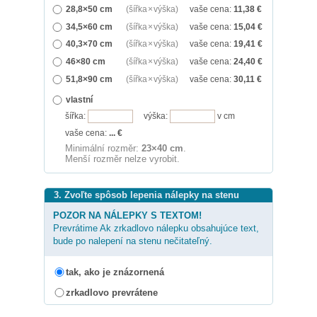
28,8×50 cm
(šířka × výška)
vaše cena:
11,38
€
34,5×60 cm
(šířka × výška)
vaše cena:
15,04
€
40,3×70 cm
(šířka × výška)
vaše cena:
19,41
€
46×80 cm
(šířka × výška)
vaše cena:
24,40
€
51,8×90 cm
(šířka × výška)
vaše cena:
30,11
€
vlastní
šířka:
výška:
v cm
vaše cena:
...
€
Minimální rozměr:
23×40 cm
.
Menší rozměr nelze vyrobit.
3. Zvoľte spôsob lepenia nálepky na stenu
POZOR NA NÁLEPKY S TEXTOM!
Prevrátime Ak zrkadlovo nálepku obsahujúce text,
bude po nalepení na stenu nečitateľný.
tak, ako je znázornená
zrkadlovo prevrátene