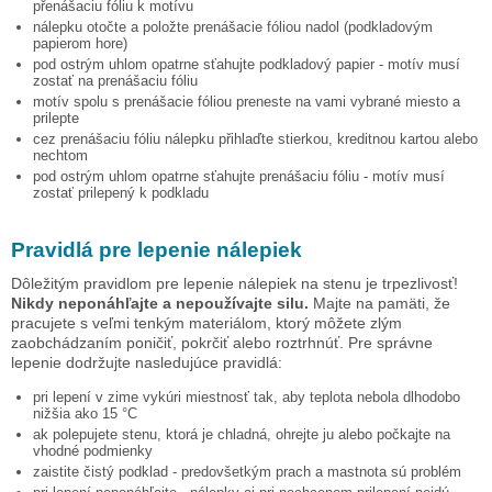
přenášaciu fóliu k motívu
nálepku otočte a položte prenášacie fóliou nadol (podkladovým
papierom hore)
pod ostrým uhlom opatrne sťahujte podkladový papier - motív musí
zostať na prenášaciu fóliu
motív spolu s prenášacie fóliou preneste na vami vybrané miesto a
prilepte
cez prenášaciu fóliu nálepku přihlaďte stierkou, kreditnou kartou alebo
nechtom
pod ostrým uhlom opatrne sťahujte prenášaciu fóliu - motív musí
zostať prilepený k podkladu
Pravidlá pre lepenie nálepiek
Dôležitým pravidlom pre lepenie nálepiek na stenu je trpezlivosť!
Nikdy neponáhľajte a nepoužívajte silu.
Majte na pamäti, že
pracujete s veľmi tenkým materiálom, ktorý môžete zlým
zaobchádzaním poničiť, pokrčiť alebo roztrhnúť. Pre správne
lepenie dodržujte nasledujúce pravidlá:
pri lepení v zime vykúri miestnosť tak, aby teplota nebola dlhodobo
nižšia ako 15 °C
ak polepujete stenu, ktorá je chladná, ohrejte ju alebo počkajte na
vhodné podmienky
zaistite čistý podklad - predovšetkým prach a mastnota sú problém