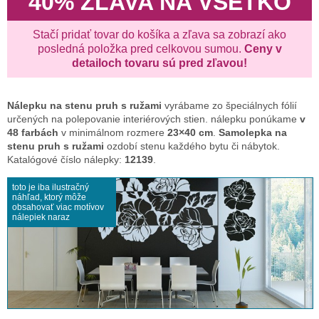
40% ZĽAVA NA VŠETKO
Stačí pridať tovar do košíka a zľava sa zobrazí ako
posledná položka pred celkovou sumou.
Ceny v
detailoch tovaru sú pred zľavou!
Nálepku na stenu
pruh s ružami
vyrábame zo špeciálnych fólií
určených na polepovanie interiérových stien. nálepku ponúkame
v
48 farbách
v minimálnom rozmere
23×40 cm
.
Samolepka na
stenu pruh s ružami
ozdobí stenu každého bytu či nábytok.
Katalógové číslo nálepky:
12139
.
toto je iba ilustračný
náhľad, ktorý môže
obsahovať viac motívov
nálepiek naraz