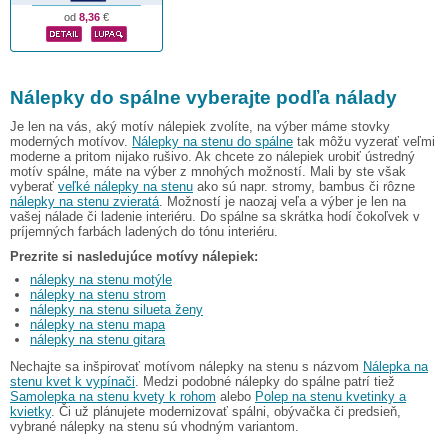
od
8,36
€
Nálepky do spálne vyberajte podľa nálady
Je len na vás, aký motív nálepiek zvolíte, na výber máme stovky
moderných motívov.
Nálepky na stenu do spálne
tak môžu vyzerať veľmi
moderne a pritom nijako rušivo. Ak chcete zo nálepiek urobiť ústredný
motív spálne, máte na výber z mnohých možností. Mali by ste však
vyberať
veľké nálepky na stenu
ako sú napr. stromy, bambus či rôzne
nálepky na stenu zvieratá
. Možností je naozaj veľa a výber je len na
vašej nálade či ladenie interiéru. Do spálne sa skrátka hodí čokoľvek v
príjemných farbách ladených do tónu interiéru.
Prezrite si nasledujúce motívy nálepiek:
nálepky na stenu motýle
nálepky na stenu strom
nálepky na stenu silueta ženy
nálepky na stenu mapa
nálepky na stenu gitara
Nechajte sa inšpirovať motívom nálepky na stenu s názvom
Nálepka na
stenu kvet k vypínači
. Medzi podobné nálepky do spálne patrí tiež
Samolepka na stenu kvety k rohom
alebo
Polep na stenu kvetinky a
kvietky
. Či už plánujete modernizovať spálni, obývačka či predsieň,
vybrané nálepky na stenu sú vhodným variantom.