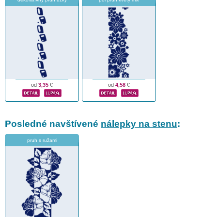
od
3,35
€
od
4,58
€
Posledné navštívené
nálepky na stenu
:
pruh s ružami