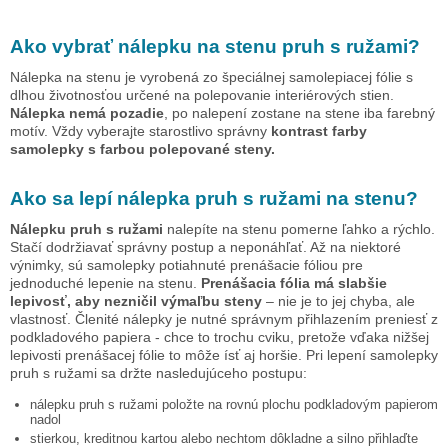
Ako vybrať nálepku na stenu
pruh s ružami
?
Nálepka na stenu je vyrobená zo špeciálnej samolepiacej fólie s
dlhou životnosťou určené na polepovanie interiérových stien.
Nálepka nemá pozadie
, po nalepení zostane na stene iba farebný
motív. Vždy vyberajte starostlivo správny
kontrast farby
samolepky s farbou polepované steny.
Ako sa lepí nálepka
pruh s ružami
na stenu?
Nálepku
pruh s ružami
nalepíte na stenu pomerne ľahko a rýchlo.
Stačí dodržiavať správny postup a neponáhľať. Až na niektoré
výnimky, sú samolepky potiahnuté prenášacie fóliou pre
jednoduché lepenie na stenu.
Prenášacia fólia má slabšie
lepivosť, aby nezničil výmaľbu steny
– nie je to jej chyba, ale
vlastnosť. Členité nálepky je nutné správnym přihlazením preniesť z
podkladového papiera - chce to trochu cviku, pretože vďaka nižšej
lepivosti prenášacej fólie to môže ísť aj horšie. Pri lepení samolepky
pruh s ružami
sa držte nasledujúceho postupu:
nálepku
pruh s ružami
položte na rovnú plochu podkladovým papierom
nadol
stierkou, kreditnou kartou alebo nechtom dôkladne a silno přihlaďte