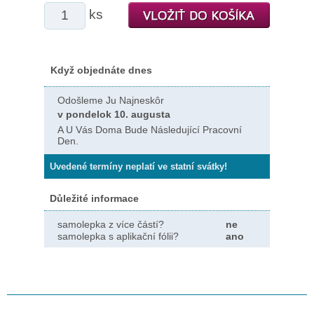
ks
Když objednáte dnes
Odošleme Ju Najneskôr
v pondelok 10. augusta
A U Vás Doma Bude Následující Pracovní
Den.
Uvedené termíny neplatí ve statní svátky!
Důležité informace
samolepka z více částí?
ne
samolepka s aplikační fólii?
ano