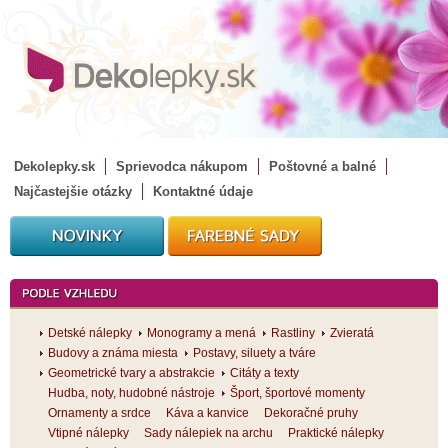
Dekolepky.sk
Sprievodca nákupom
Poštovné a balné
Najčastejšie otázky
Kontaktné údaje
Detské nálepky
Monogramy a mená
Rastliny
Zvieratá
Budovy a známa miesta
Postavy, siluety a tváre
Geometrické tvary a abstrakcie
Citáty a texty
Hudba, noty, hudobné nástroje
Šport, športové momenty
Ornamenty a srdce
Káva a kanvice
Dekoračné pruhy
Vtipné nálepky
Sady nálepiek na archu
Praktické nálepky