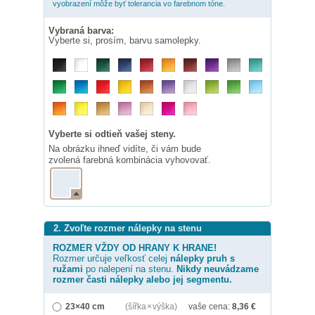
vyobrazení môže byť tolerancia vo farebnom tóne.
Vybraná barva:
Vyberte si, prosím, barvu samolepky.
Vyberte si odtieň vašej steny.
Na obrázku ihneď vidíte, či vám bude
zvolená farebná kombinácia vyhovovať.
2. Zvoľte rozmer nálepky na stenu
ROZMER VŽDY OD HRANY K HRANE!
Rozmer určuje veľkosť celej
nálepky
pruh s
ružami
po nalepení na stenu.
Nikdy neuvádzame
rozmer časti nálepky alebo jej segmentu.
23×40 cm
(šířka × výška)
vaše cena:
8,36
€