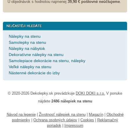
U objednávok s hodnotou najmenej
39,90 € poštovné neúčtujeme
.
Nálepky na stenu
Samolepky na stenu
Nálepky na nábytok
Dekoratívne nálepky na stenu
Samolepiace dekorácie na stenu, nálepky
Veľké nálepky na stenu
Nástenné dekorácie do izby
© 2020-2026 Dekolepky.sk prevádzkuje
DOKI DOKI s.r.o.
V ponuke
nájdete
2486 nálepiek na stenu
Návod na lepenie
|
Životnosť nálepiek na stenu
|
Magazín
|
Obchodné
podmienky
|
Ochrana osobných údajov
|
Cookies
|
Reklamačný
poriadok
|
Impressum