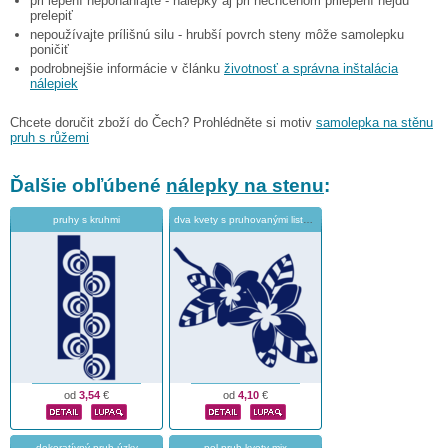
pri lepení neponáhľajte - nálepky aj pri nechcenom prilepení nejdú
prelepiť
nepoužívajte prílišnú silu - hrubší povrch steny môže samolepku
poničiť
podrobnejšie informácie v článku
životnosť a správna inštalácia
nálepiek
Chcete doručit zboží do Čech? Prohlédněte si motiv
samolepka na stěnu
pruh s růžemi
Ďalšie obľúbené
nálepky na stenu
:
pruhy s kruhmi
dva kvety s pruhovanými listami
od
3,54
€
od
4,10
€
dekoratívný pruh úzky
pol pruh kvety mix