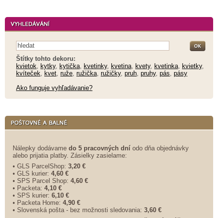
Štítky tohto dekoru:
kvietok
,
kytky
,
kytička
,
kvetinky
,
kvetina
,
kvety
,
kvetinka
,
kvietky
,
kvíteček
,
kvet
,
ruže
,
ružička
,
ružičky
,
pruh
,
pruhy
,
pás
,
pásy
Ako funguje vyhľadávanie?
Nálepky dodávame
do 5 pracovných dní
odo dňa objednávky
alebo prijatia platby. Zásielky zasielame:
• GLS ParcelShop:
3,20 €
• GLS kurier:
4,60 €
• SPS Parcel Shop:
4,60 €
• Packeta:
4,10 €
• SPS kurier:
6,10 €
• Packeta Home:
4,90 €
• Slovenská pošta - bez možnosti sledovania:
3,60 €