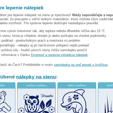
re lepenie nálepiek
dlom pre lepenie nálepiek na stenu je trpezlivosť!
Nikdy neponáhľajte a nep
amäti, že pracujete s veľmi tenkým materiálom, ktorý môžete zlým zaobchá
 alebo roztrhnúť. Pre správne lepenie dodržujte nasledujúce pravidlá:
 zime vykúri miestnosť tak, aby teplota nebola dlhodobo nižšia ako 15 °C
e stenu, ktorá je chladná, ohrejte ju alebo počkajte na vhodné podmienky
tý podklad - predovšetkým prach a mastnota sú problém
eponáhľajte - nálepky aj pri nechcenom prilepení nejdú prelepiť
 prílišnú silu - hrubší povrch steny môže samolepku poničiť
e informácie v článku
životnosť a správna inštalácia nálepiek
zboží do Čech? Prohlédněte si motiv
samolepka na zeď pejsek s kytičkou
bľúbené
nálepky na stenu
:
ička
sovička s kytičkou
delfín s kytičkou
trávi