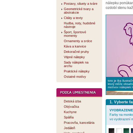
nálepku ponúk
Postavy, siluety a tváre
ozdobí stenu kaž
Geometrické tvary a
abstrakcie
Citáty a texty
Hudba, noty, hudobné
nástroje
Šport, športové
momenty
Ornamenty a srdce
Káva a kanvice
Dekoračné pruhy
Vtipné nálepky
Sady nálepiek na
archu
Praktické nálepky
Ostatné motívy
toto je iba ilustra
ktorý môže obsaho
motívov nálepiek 
Detská izba
1. Vyberte f
Obývačka
VYOBRAZENIE 
Kuchyne
Farby na monitor
Spálňa
vo vyobrazení m
Pracovňa, kancelária
Jedáleň