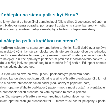
ť nálepku na stenu
psík s kytičkou
?
u je vyrobená zo špeciálnej samolepiacej fólie s dlhou životnosťou určené n
ien.
Nálepka nemá pozadie
, po nalepení zostane na stene iba farebný motív
stlivo správny
kontrast farby samolepky s farbou polepované steny.
pí nálepka
psík s kytičkou
na stenu?
 kytičkou
nalepíte na stenu pomerne ľahko a rýchlo. Stačí dodržiavať správn
na niektoré výnimky, sú samolepky potiahnuté prenášacie fóliou pre jednoduc
ia fólia má slabšie lepivosť, aby nezničil výmaľbu steny
– nie je to jej c
ité nálepky je nutné správnym přihlazením preniesť z podkladového papiera - 
vďaka nižšej lepivosti prenášacej fólie to môže ísť aj horšie. Pri lepení samo
te nasledujúceho postupu:
k s kytičkou
položte na rovnú plochu podkladovým papierom nadol
editnou kartou alebo nechtom dôkladne a silno přihlaďte přenášaciu fóliu k mo
te a položte prenášacie fóliou nadol (podkladovým papierom hore)
hlom opatrne sťahujte podkladový papier - motív musí zostať na prenášaciu f
s prenášacie fóliou preneste na vami vybrané miesto a prilepte
iu fóliu nálepku přihlaďte stierkou, kreditnou kartou alebo nechtom
hlom opatrne sťahujte prenášaciu fóliu - motív musí zostať prilepený k podk