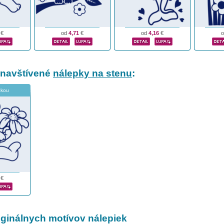
€
od
4,71
€
od
4,16
€
 navštívené
nálepky na stenu
:
ičkou
€
iginálnych motívov nálepiek