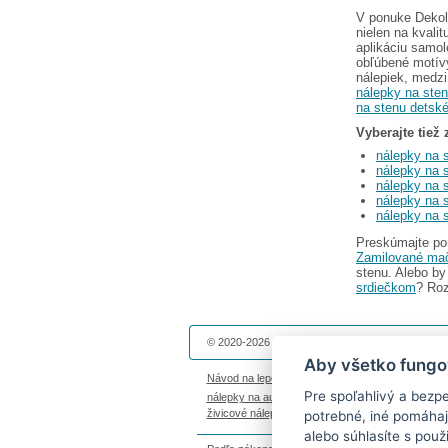
V ponuke Dekol
nielen na kvali
aplikáciu samol
obľúbené motívy
nálepiek, medz
nálepky na sten
na stenu detsk
Vyberajte tiež 
nálepky na s
nálepky na 
nálepky na 
nálepky na 
nálepky na s
Preskúmajte po
Zamilované mač
stenu. Alebo by
srdiečkom
? Roz
© 2020-2026 Dekolepky.sk prevádzkuje
DOKI DOK
Aby všetko fungo
Návod na lepenie
|
Životnosť nálepiek na stenu
|
Pre spoľahlivý a bezp
nálepky na auto
|
magnetky s fotkou
|
nálepky die
živicové nálepky
|
fotokalendáre
potrebné, iné pomáhaj
alebo súhlasíte s použ