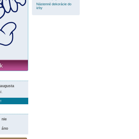
Nástenné dekorácie do
izby
 augusta
i.
!
nie
áno