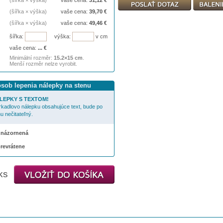
(šířka × výška)
vaše cena:
31,12
€
(šířka × výška)
vaše cena:
39,70
€
(šířka × výška)
vaše cena:
49,46
€
šířka:
výška:
v cm
vaše cena:
...
€
Minimální rozměr:
15.2×15 cm
.
Menší rozměr nelze vyrobit.
ôsob lepenia nálepky na stenu
LEPKY S TEXTOM!
rkadlovo nálepku obsahujúce text, bude po
u nečitateľný.
 znázornená
prevrátene
ks