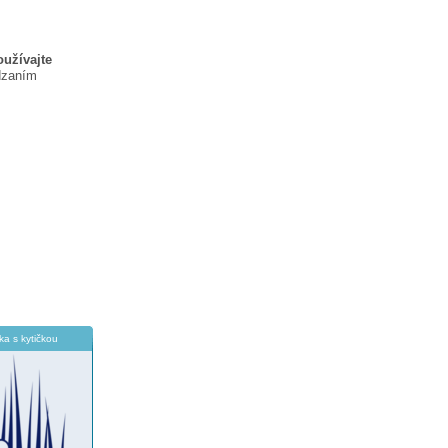
oužívajte
dzaním
čka s kytičkou