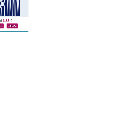
od
3,88
€