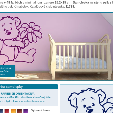
ame
v 48 farbách
v minimálnom rozmere
15.2×15 cm
.
Samolepka na stenu psík s 
dého bytu či nábytok. Katalógové číslo nálepky:
11728
.
čný náhľad,
vať viac
naraz
arbu samolepky
FARIEB JE ORIENTAČNÝ.
e sa môžu líšiť od odtieňa skutočnej fólie,
ôže byť tolerancia vo farebnom tóne.
Vybraná barva: