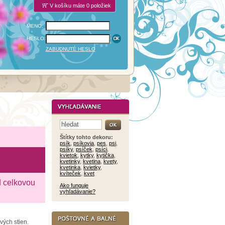
V košíku máte 0 položiek
MENO:
HESLO:
ZABUDNUTÉ HESLO
Štítky tohto dekoru:
psík
,
psíkovia
,
pes
,
psi
,
psíky
,
psíček
,
psíci
,
kvietok
,
kytky
,
kytička
,
kvetinky
,
kvetina
,
kvety
,
kvetinka
,
kvietky
,
kvíteček
,
kvet
d celkovou
Ako funguje
vyhľadávanie?
vých stien.