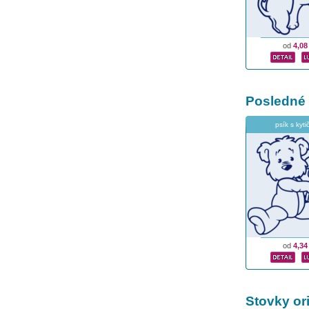
od
4,08
Posledné
psík s kyt
od
4,34
Stovky or