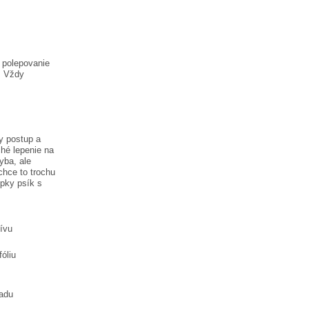
a polepovanie
. Vždy
y postup a
hé lepenie na
hyba, ale
chce to trochu
lepky
psík s
tívu
óliu
ladu