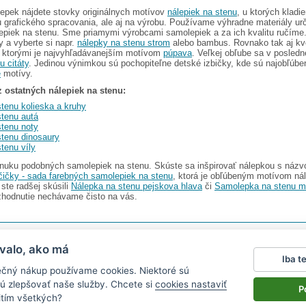
epek nájdete stovky originálnych motívov
nálepiek na stenu
, u ktorých kladi
tu grafického spracovania, ale aj na výrobu. Používame výhradne materiály ur
epiek na stenu. Sme priamymi výrobcami samolepiek a za ich kvalitu ručíme. 
 a vyberte si napr.
nálepky na stenu strom
alebo bambus. Rovnako tak aj kv
i ktorými je najvyhľadávanejším motívom
púpava
. Veľkej obľube sa v posledn
u citáty
. Jedinou výnimkou sú pochopiteľne detské izbičky, kde sú najobľúbe
é
motívy.
z ostatných nálepiek na stenu:
tenu kolieska a kruhy
stenu autá
stenu noty
stenu dinosaury
tenu víly
nuku podobných samolepiek na stenu. Skúste sa inšpirovať nálepkou s náz
ičky - sada farebných samolepiek na stenu
, ktorá je obľúbeným motívom ná
 ste radšej skúsili
Nálepka na stenu pejskova hlava
či
Samolepka na stenu 
hodnutie nechávame čisto na vás.
I s.r.o.
V ponuke nájdete
2486 nálepiek na stenu
valo, ako má
Iba t
Magazín
|
Obchodné podmienky
|
Ochrana osobných údajov
|
Cookies
|
Reklamačný poriad
ečný nákup používame cookies. Niektoré sú
ťa v aute
|
kühlschrankmagnete
|
logoprinty
|
magnesy ze zdjęciem
|
samolepky na zeď
|
hod
ú zlepšovať naše služby. Chcete si
cookies nastaviť
P
itím všetkých?