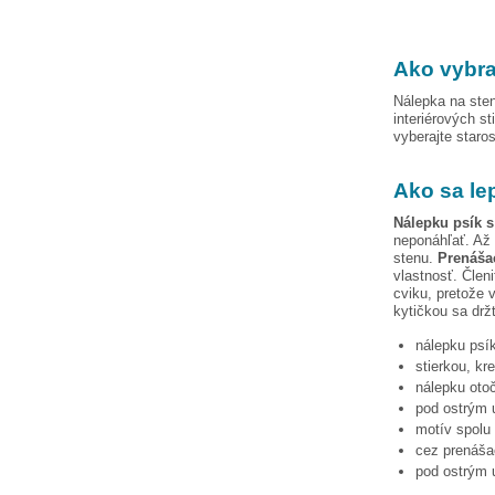
Ako vybra
Nálepka na sten
interiérových st
vyberajte staro
Ako sa le
Nálepku
psík s
neponáhľať. Až 
stenu.
Prenášac
vlastnosť. Člen
cviku, pretože 
kytičkou
sa drž
nálepku
psí
stierkou, kr
nálepku otoč
pod ostrým u
motív spolu 
cez prenášac
pod ostrým u