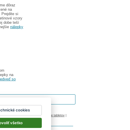
eme dôraz
čené na
Prejdite si
etinové vzory
ej dobe teší
nejšie
nálepky
vom
lepky na
medveď so
echnické cookies
ok
|
Impressum
inový manžel česká lípa
|
porovnanie tabletov
|
ovoliť všetko