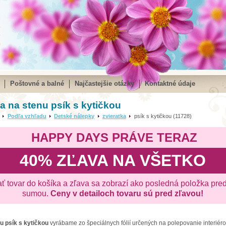
Poštovné a balné
Najčastejšie otázky
Kontaktné údaje
 na stenu psík s kytičkou
Podľa vzhľadu
Detské nálepky
zvieratka
psík s kytičkou (11728)
HAPPY DAYS PRÁVE TERAZ
40% ZĽAVA NA VŠETKO
ať tovar do košíka a zľava sa zobrazí ako posledná položka pre
sumou.
Ceny v detailoch tovaru sú pred zľavou!
nu
psík s kytičkou
vyrábame zo špeciálnych fólií určených na polepovanie interiéro