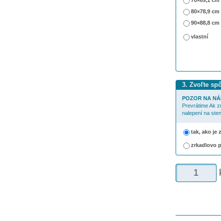
70×69,1 cm
80×78,9 cm
90×88,8 cm
vlastní
3. Zvoľte sp
POZOR NA NÁ
Prevrátime Ak z
nalepení na sten
tak, ako je
zrkadlovo 