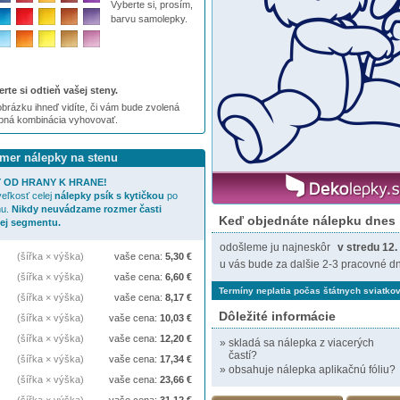
Vyberte si, prosím,
barvu samolepky.
rte si odtieň vašej steny.
brázku ihneď vidíte, či vám bude zvolená
ebná kombinácia vyhovovať.
zmer nálepky na stenu
 OD HRANY K HRANE!
eľkosť celej
nálepky
psík s kytičkou
po
nu.
Nikdy neuvádzame rozmer časti
Keď objednáte nálepku dnes
jej segmentu.
odošleme ju najneskôr
v stredu 12.
(šířka × výška)
vaše cena:
5,30
€
u vás bude za dalšie 2-3 pracovné dn
(šířka × výška)
vaše cena:
6,60
€
Termíny neplatia počas štátnych sviatkov
(šířka × výška)
vaše cena:
8,17
€
Dôležité informácie
(šířka × výška)
vaše cena:
10,03
€
(šířka × výška)
vaše cena:
12,20
€
»
skladá sa nálepka z viacerých
častí?
(šířka × výška)
vaše cena:
17,34
€
»
obsahuje nálepka aplikačnú fóliu?
(šířka × výška)
vaše cena:
23,66
€