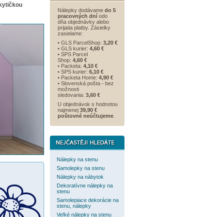
kytičkou
Nálepky dodávame
do 5
pracovných dní
odo
dňa objednávky alebo
prijatia platby. Zásielky
zasielame:
• GLS ParcelShop:
3,20 €
• GLS kurier:
4,60 €
• SPS Parcel
Shop:
4,60 €
• Packeta:
4,10 €
• SPS kurier:
6,10 €
• Packeta Home:
4,90 €
• Slovenská pošta - bez
možnosti
sledovania:
3,60 €
U objednávok s hodnotou
najmenej
39,90 €
poštovné neúčtujeme
.
Nálepky na stenu
Samolepky na stenu
Nálepky na nábytok
Dekoratívne nálepky na
stenu
Samolepiace dekorácie na
stenu, nálepky
Veľké nálepky na stenu