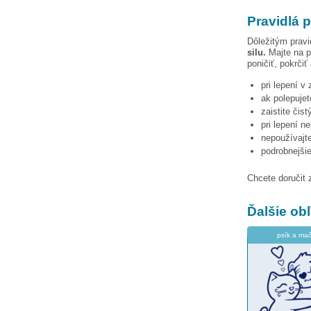
Pravidlá p
Dôležitým pravi
silu.
Majte na p
poničiť, pokrčiť
pri lepení v
ak polepujet
zaistite čis
pri lepení n
nepoužívajte
podrobnejši
Chcete doručit 
Ďalšie o
psík a mač