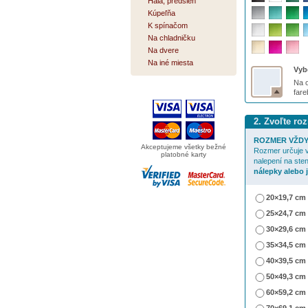
Hala, predsieň
Kúpeľňa
K spínačom
Na chladničku
Na dvere
Na iné miesta
Vybe
Na o
far
2. Zvoľte ro
ROZMER VŽDY
Akceptujeme všetky bežné
Rozmer určuje v
platobné karty
nalepení na ste
nálepky alebo 
20×19,7 cm
25×24,7 cm
30×29,6 cm
35×34,5 cm
40×39,5 cm
50×49,3 cm
60×59,2 cm