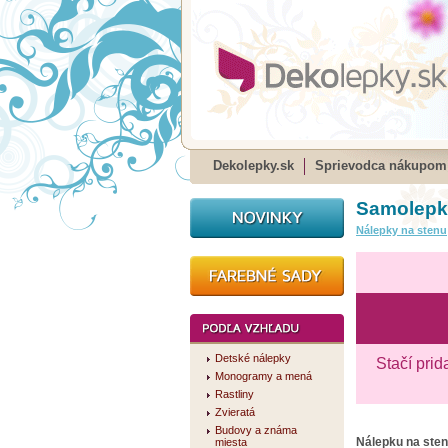
Dekolepky.sk
Sprievodca nákupom
Samolepka
Nálepky na stenu
Detské nálepky
Stačí prid
Monogramy a mená
Rastliny
Zvieratá
Budovy a známa
Nálepku na ste
miesta