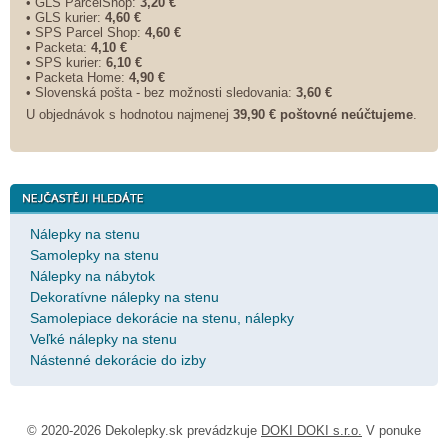
• GLS ParcelShop:
3,20 €
• GLS kurier:
4,60 €
• SPS Parcel Shop:
4,60 €
• Packeta:
4,10 €
• SPS kurier:
6,10 €
• Packeta Home:
4,90 €
• Slovenská pošta - bez možnosti sledovania:
3,60 €
U objednávok s hodnotou najmenej
39,90 € poštovné neúčtujeme
.
Nálepky na stenu
Samolepky na stenu
Nálepky na nábytok
Dekoratívne nálepky na stenu
Samolepiace dekorácie na stenu, nálepky
Veľké nálepky na stenu
Nástenné dekorácie do izby
© 2020-2026 Dekolepky.sk prevádzkuje
DOKI DOKI s.r.o.
V ponuke