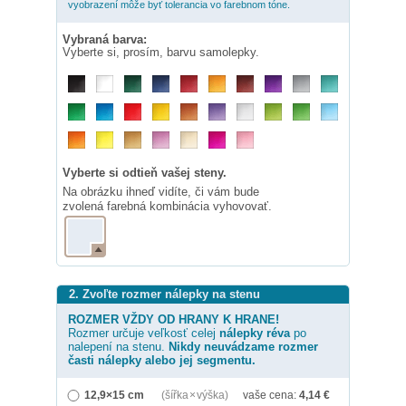
vyobrazení môže byť tolerancia vo farebnom tóne.
Vybraná barva:
Vyberte si, prosím, barvu samolepky.
Vyberte si odtieň vašej steny.
Na obrázku ihneď vidíte, či vám bude
zvolená farebná kombinácia vyhovovať.
2. Zvoľte rozmer nálepky na stenu
ROZMER VŽDY OD HRANY K HRANE!
Rozmer určuje veľkosť celej
nálepky
réva
po
nalepení na stenu.
Nikdy neuvádzame rozmer
časti nálepky alebo jej segmentu.
12,9×15 cm
(šířka × výška)
vaše cena:
4,14
€