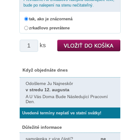
bude po nalepení na stenu nečitateľný.
tak, ako je znázornená
zrkadlovo prevrátene
ks
Když objednáte dnes
Odošleme Ju Najneskôr
v stredu 12. augusta
A U Vás Doma Bude Následující Pracovní
Den.
Uvedené termíny neplatí ve statní svátky!
Důležité informace
samolepka z více částí?
ne