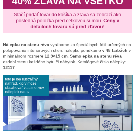
40% ZĽAVA NA VŠETKO
Stačí pridať tovar do košíka a zľava sa zobrazí ako
posledná položka pred celkovou sumou.
Ceny v
detailoch tovaru sú pred zľavou!
Nálepku na stenu
réva
vyrábame zo špeciálnych fólií určených na
polepovanie interiérových stien. nálepku ponúkame
v 48 farbách
v
minimálnom rozmere
12.9×15 cm
.
Samolepka na stenu réva
ozdobí stenu každého bytu či nábytok. Katalógové číslo nálepky:
12117
.
toto je iba ilustračný
náhľad, ktorý môže
obsahovať viac motívov
nálepiek naraz