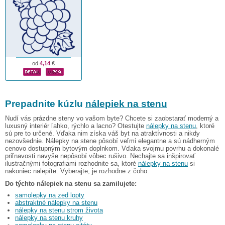
od
4,14
€
Prepadnite kúzlu
nálepiek na stenu
Nudí vás prázdne steny vo vašom byte? Chcete si zaobstarať moderný a
luxusný interiér ľahko, rýchlo a lacno? Otestujte
nálepky na stenu
, ktoré
sú pre to určené. Vďaka nim získa váš byt na atraktívnosti a nikdy
nezovšednie. Nálepky na stene pôsobí veľmi elegantne a sú nádherným
cenovo dostupným bytovým doplnkom. Vďaka svojmu povrhu a dokonalé
priľnavosti navyše nepôsobí vôbec rušivo. Nechajte sa inšpirovať
ilustračnými fotografiami rozhodnite sa, ktoré
nálepky na stenu
si
nakoniec nalepíte. Vyberajte, je rozhodne z čoho.
Do týchto nálepiek na stenu sa zamilujete:
samolepky na zed lopty
abstraktné nálepky na stenu
nálepky na stenu strom života
nálepky na stenu kruhy