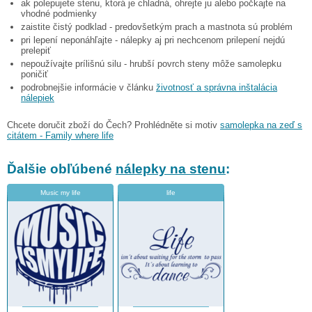
ak polepujete stenu, ktorá je chladná, ohrejte ju alebo počkajte na
vhodné podmienky
zaistite čistý podklad - predovšetkým prach a mastnota sú problém
pri lepení neponáhľajte - nálepky aj pri nechcenom prilepení nejdú
prelepiť
nepoužívajte prílišnú silu - hrubší povrch steny môže samolepku
poničiť
podrobnejšie informácie v článku
životnosť a správna inštalácia
nálepiek
Chcete doručit zboží do Čech? Prohlédněte si motiv
samolepka na zeď s
citátem - Family where life
Ďalšie obľúbené
nálepky na stenu
:
Music my life
life