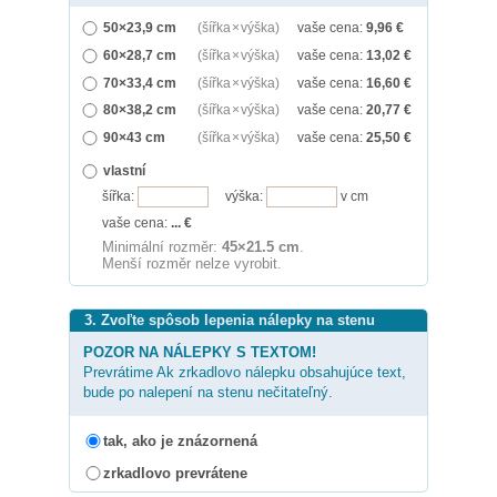
50×23,9 cm
(šířka × výška)
vaše cena:
9,96
€
60×28,7 cm
(šířka × výška)
vaše cena:
13,02
€
70×33,4 cm
(šířka × výška)
vaše cena:
16,60
€
80×38,2 cm
(šířka × výška)
vaše cena:
20,77
€
90×43 cm
(šířka × výška)
vaše cena:
25,50
€
vlastní
šířka:
výška:
v cm
vaše cena:
...
€
Minimální rozměr:
45×21.5 cm
.
Menší rozměr nelze vyrobit.
3. Zvoľte spôsob lepenia nálepky na stenu
POZOR NA NÁLEPKY S TEXTOM!
Prevrátime Ak zrkadlovo nálepku obsahujúce text,
bude po nalepení na stenu nečitateľný.
tak, ako je znázornená
zrkadlovo prevrátene