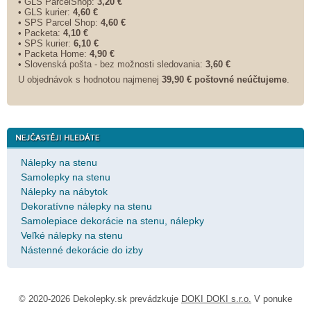
• GLS ParcelShop:
3,20 €
• GLS kurier:
4,60 €
• SPS Parcel Shop:
4,60 €
• Packeta:
4,10 €
• SPS kurier:
6,10 €
• Packeta Home:
4,90 €
• Slovenská pošta - bez možnosti sledovania:
3,60 €
U objednávok s hodnotou najmenej
39,90 € poštovné neúčtujeme
.
Nálepky na stenu
Samolepky na stenu
Nálepky na nábytok
Dekoratívne nálepky na stenu
Samolepiace dekorácie na stenu, nálepky
Veľké nálepky na stenu
Nástenné dekorácie do izby
© 2020-2026 Dekolepky.sk prevádzkuje
DOKI DOKI s.r.o.
V ponuke