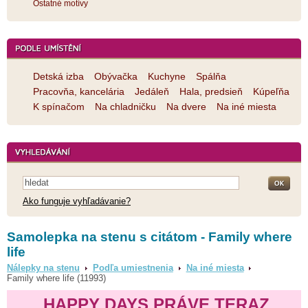
Ostatné motívy
Detská izba
Obývačka
Kuchyne
Spálňa
Pracovňa, kancelária
Jedáleň
Hala, predsieň
Kúpeľňa
K spínačom
Na chladničku
Na dvere
Na iné miesta
Ako funguje vyhľadávanie?
Samolepka na stenu s citátom - Family where
life
Nálepky na stenu
Podľa umiestnenia
Na iné miesta
Family where life (11993)
HAPPY DAYS PRÁVE TERAZ