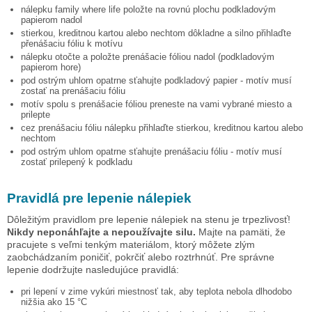
nálepku
family where life
položte na rovnú plochu podkladovým
papierom nadol
stierkou, kreditnou kartou alebo nechtom dôkladne a silno přihlaďte
přenášaciu fóliu k motívu
nálepku otočte a položte prenášacie fóliou nadol (podkladovým
papierom hore)
pod ostrým uhlom opatrne sťahujte podkladový papier - motív musí
zostať na prenášaciu fóliu
motív spolu s prenášacie fóliou preneste na vami vybrané miesto a
prilepte
cez prenášaciu fóliu nálepku přihlaďte stierkou, kreditnou kartou alebo
nechtom
pod ostrým uhlom opatrne sťahujte prenášaciu fóliu - motív musí
zostať prilepený k podkladu
Pravidlá pre lepenie nálepiek
Dôležitým pravidlom pre lepenie nálepiek na stenu je trpezlivosť!
Nikdy neponáhľajte a nepoužívajte silu.
Majte na pamäti, že
pracujete s veľmi tenkým materiálom, ktorý môžete zlým
zaobchádzaním poničiť, pokrčiť alebo roztrhnúť. Pre správne
lepenie dodržujte nasledujúce pravidlá:
pri lepení v zime vykúri miestnosť tak, aby teplota nebola dlhodobo
nižšia ako 15 °C