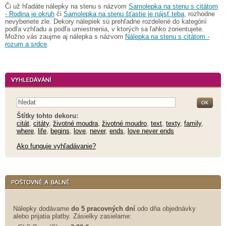
Či už hľadáte nálepky na stenu s názvom
Samolepka na stenu s citátom
- Rodina je okruh
či
Samolepka na stenu šťastie je nájsť teba
, rozhodne
nevyberiete zle. Dekory nálepiek sú prehľadne rozdelené do kategórií
podľa vzhľadu a podľa umiestnenia, v ktorých sa ľahko zorientujete.
Možno vás zaujme aj nálepka s názvom
Nálepka na stenu s citátom -
rozum a srdce
.
Štítky tohto dekoru:
citát
,
citáty
,
životné moudra
,
životné moudro
,
text
,
texty
,
family
,
where
,
life
,
begins
,
love
,
never
,
ends
,
love never ends
Ako funguje vyhľadávanie?
Nálepky dodávame
do 5 pracovných dní
odo dňa objednávky
alebo prijatia platby. Zásielky zasielame: