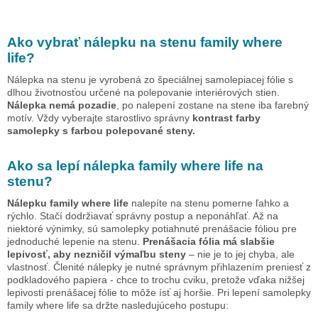
Ako vybrať nálepku na stenu
family where
life
?
Nálepka na stenu je vyrobená zo špeciálnej samolepiacej fólie s
dlhou životnosťou určené na polepovanie interiérových stien.
Nálepka nemá pozadie
, po nalepení zostane na stene iba farebný
motív. Vždy vyberajte starostlivo správny
kontrast farby
samolepky s farbou polepované steny.
Ako sa lepí nálepka
family where life
na
stenu?
Nálepku
family where life
nalepíte na stenu pomerne ľahko a
rýchlo. Stačí dodržiavať správny postup a neponáhľať. Až na
niektoré výnimky, sú samolepky potiahnuté prenášacie fóliou pre
jednoduché lepenie na stenu.
Prenášacia fólia má slabšie
lepivosť, aby nezničil výmaľbu steny
– nie je to jej chyba, ale
vlastnosť. Členité nálepky je nutné správnym přihlazením preniesť z
podkladového papiera - chce to trochu cviku, pretože vďaka nižšej
lepivosti prenášacej fólie to môže ísť aj horšie. Pri lepení samolepky
family where life
sa držte nasledujúceho postupu: