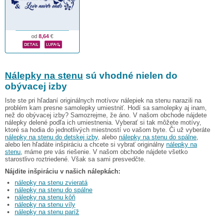
od
8,64
€
Nálepky na stenu
sú vhodné nielen do
obývacej izby
Iste ste pri hľadaní originálnych motívov nálepiek na stenu narazili na
problém kam presne samolepky umiestniť. Hodí sa samolepky aj inam,
než do obývacej izby? Samozrejme, že áno. V našom obchode nájdete
nálepky delené podľa ich umiestnenia. Vyberať si tak môžete motívy,
ktoré sa hodia do jednotlivých miestností vo vašom byte. Či už vyberáte
nálepky na stenu do detskej izby
, alebo
nálepky na stenu do spálne
,
alebo len hľadáte inšpiráciu a chcete si vybrať originálny
nálepky na
stenu
, máme pre vás riešenie. V našom obchode nájdete všetko
starostlivo roztriedené. Však sa sami presvedčte.
Nájdite inšpiráciu v našich nálepkách:
nálepky na stenu zvieratá
nálepky na stenu do spálne
nálepky na stenu kôň
nálepky na stenu víly
nálepky na stenu paríž