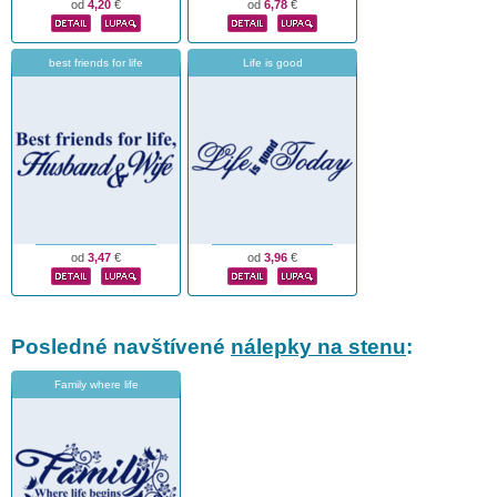
od
4,20
€
od
6,78
€
best friends for life
Life is good
od
3,47
€
od
3,96
€
Posledné navštívené
nálepky na stenu
:
Family where life