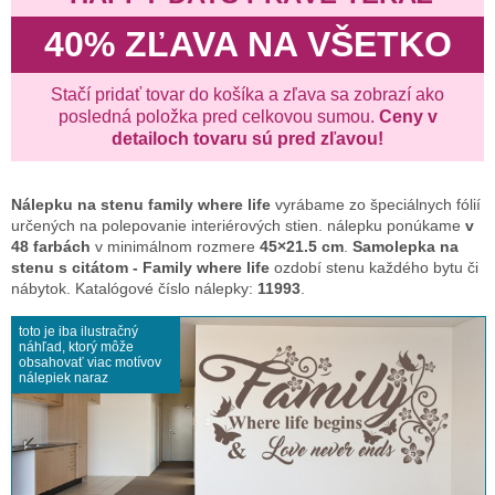
40% ZĽAVA NA VŠETKO
Stačí pridať tovar do košíka a zľava sa zobrazí ako
posledná položka pred celkovou sumou.
Ceny v
detailoch tovaru sú pred zľavou!
Nálepku na stenu
family where life
vyrábame zo špeciálnych fólií
určených na polepovanie interiérových stien. nálepku ponúkame
v
48 farbách
v minimálnom rozmere
45×21.5 cm
.
Samolepka na
stenu s citátom - Family where life
ozdobí stenu každého bytu či
nábytok. Katalógové číslo nálepky:
11993
.
toto je iba ilustračný
náhľad, ktorý môže
obsahovať viac motívov
nálepiek naraz