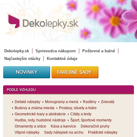
Dekolepky.sk
Sprievodca nákupom
Poštovné a balné
Najčastejšie otázky
Kontaktné údaje
Detské nálepky
Monogramy a mená
Rastliny
Zvieratá
Budovy a známa miesta
Postavy, siluety a tváre
Geometrické tvary a abstrakcie
Citáty a texty
Hudba, noty, hudobné nástroje
Šport, športové momenty
Ornamenty a srdce
Káva a kanvice
Dekoračné pruhy
Vtipné nálepky
Sady nálepiek na archu
Praktické nálepky