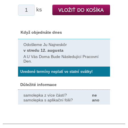
ks
Když objednáte dnes
Odošleme Ju Najneskôr
v stredu 12. augusta
A U Vás Doma Bude Následující Pracovní
Den.
Uvedené termíny neplatí ve statní svátky!
Důležité informace
samolepka z více částí?
ne
samolepka s aplikační fólii?
ano