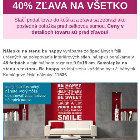
40% ZĽAVA NA VŠETKO
Stačí pridať tovar do košíka a zľava sa zobrazí ako
posledná položka pred celkovou sumou.
Ceny v
detailoch tovaru sú pred zľavou!
Nálepku na stenu
be happy
vyrábame zo špeciálnych fólií
určených na polepovanie interiérových stien. nálepku ponúkame
v
48 farbách
v minimálnom rozmere
9.9×15 cm
.
Samolepka na
stenu s textom - Be happy
ozdobí stenu každého bytu či nábytok.
Katalógové číslo nálepky:
11536
.
toto je iba ilustračný
náhľad, ktorý môže
obsahovať viac motívov
nálepiek naraz