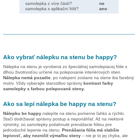
samolepka z více částí?
ne
samolepka s aplikační fólii?
ano
Ako vybrať nálepku na stenu
be happy
?
Nálepka na stenu je vyrobená zo špeciálnej samolepiacej fólie s
dlhou životnosťou určené na polepovanie interiérových stien.
Nálepka nemá pozadie
, po nalepení zostane na stene iba farebný
motív. Vždy vyberajte starostlivo správny
kontrast farby
samolepky s farbou polepované steny.
Ako sa lepí nálepka
be happy
na stenu?
Nálepku
be happy
nalepíte na stenu pomerne ľahko a rýchlo.
Stačí dodržiavať správny postup a neponáhľať. Až na niektoré
výnimky, sú samolepky potiahnuté prenášacie fóliou pre
jednoduché lepenie na stenu.
Prenášacia fólia má slabšie
lepivosť, aby nezničil výmaľbu steny
– nie je to jej chyba, ale