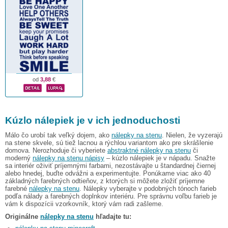
od
3,88
€
Kúzlo nálepiek je v ich jednoduchosti
Málo čo urobí tak veľký dojem, ako
nálepky na stenu
. Nielen, že vyzerajú
na stene skvele, sú tiež lacnou a rýchlou variantom ako pre skrášlenie
domova. Nerozhoduje či vyberiete
abstraktné nálepky na stenu
či
moderný
nálepky na stenu nápisy
– kúzlo nálepiek je v nápadu. Snažte
sa interiér oživiť príjemnými farbami, nezostávajte u štandardnej čiernej
alebo hnedej, buďte odvážni a experimentujte. Ponúkame viac ako 40
základných farebných odtieňov, z ktorých si môžete zložiť príjemne
farebné
nálepky na stenu
. Nálepky vyberajte v podobných tónoch farieb
podľa nálady a farebných doplnkov interiéru. Pre správnu voľbu farieb je
vám k dispozícii vzorkovník, ktorý vám radi zašleme.
Originálne
nálepky na stenu
hľadajte tu: