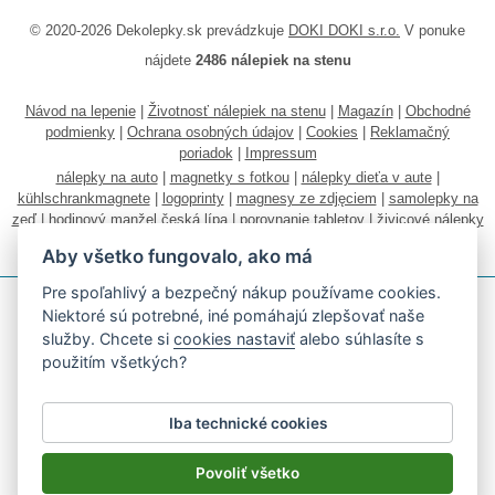
© 2020-2026 Dekolepky.sk prevádzkuje
DOKI DOKI s.r.o.
V ponuke
nájdete
2486 nálepiek na stenu
Návod na lepenie
|
Životnosť nálepiek na stenu
|
Magazín
|
Obchodné
podmienky
|
Ochrana osobných údajov
|
Cookies
|
Reklamačný
poriadok
|
Impressum
nálepky na auto
|
magnetky s fotkou
|
nálepky dieťa v aute
|
kühlschrankmagnete
|
logoprinty
|
magnesy ze zdjęciem
|
samolepky na
zeď
|
hodinový manžel česká lípa
|
porovnanie tabletov
|
živicové nálepky
|
fotokalendáre
Aby všetko fungovalo, ako má
Pre spoľahlivý a bezpečný nákup používame cookies.
Niektoré sú potrebné, iné pomáhajú zlepšovať naše
služby. Chcete si
cookies nastaviť
alebo súhlasíte s
použitím všetkých?
Akceptujeme všetky bežné platobné karty
Iba technické cookies
Podľa zákona o evidencii tržieb je predávajúci povinný vystaviť
kupujúcemu účtenku.
Povoliť všetko
Zároveň je povinný zaevidovať prijatú tržbu u správcu dane on-line; v