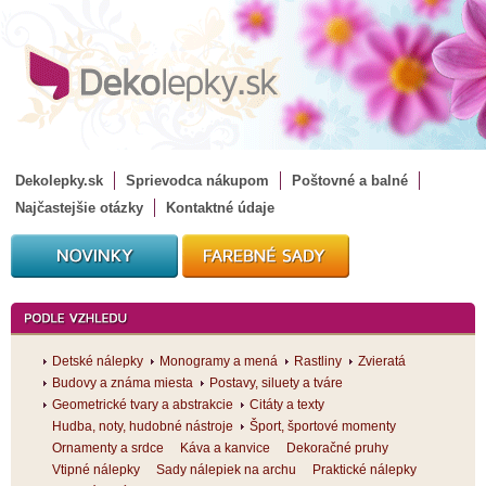
Dekolepky.sk
Sprievodca nákupom
Poštovné a balné
Najčastejšie otázky
Kontaktné údaje
Detské nálepky
Monogramy a mená
Rastliny
Zvieratá
Budovy a známa miesta
Postavy, siluety a tváre
Geometrické tvary a abstrakcie
Citáty a texty
Hudba, noty, hudobné nástroje
Šport, športové momenty
Ornamenty a srdce
Káva a kanvice
Dekoračné pruhy
Vtipné nálepky
Sady nálepiek na archu
Praktické nálepky