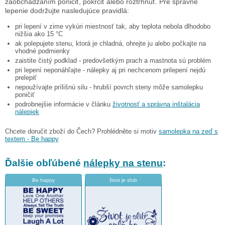
zaobchádzaním poničiť, pokrčiť alebo roztrhnúť. Pre správne
lepenie dodržujte nasledujúce pravidlá:
pri lepení v zime vykúri miestnosť tak, aby teplota nebola dlhodobo
nižšia ako 15 °C
ak polepujete stenu, ktorá je chladná, ohrejte ju alebo počkajte na
vhodné podmienky
zaistite čistý podklad - predovšetkým prach a mastnota sú problém
pri lepení neponáhľajte - nálepky aj pri nechcenom prilepení nejdú
prelepiť
nepoužívajte prílišnú silu - hrubší povrch steny môže samolepku
poničiť
podrobnejšie informácie v článku
životnosť a správna inštalácia
nálepiek
Chcete doručit zboží do Čech? Prohlédněte si motiv
samolepka na zeď s
textem - Be happy
Ďalšie obľúbené
nálepky na stenu
:
Be happy
život je sľub