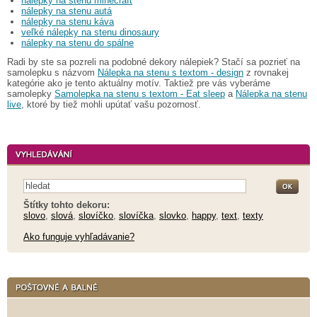
nálepky na stenu minecraft
nálepky na stenu autá
nálepky na stenu káva
veľké nálepky na stenu dinosaury
nálepky na stenu do spálne
Radi by ste sa pozreli na podobné dekory nálepiek? Stačí sa pozrieť na
samolepku s názvom
Nálepka na stenu s textom - design
z rovnakej
kategórie ako je tento aktuálny motív. Taktiež pre vás vyberáme
samolepky
Samolepka na stenu s textom - Eat sleep
a
Nálepka na stenu
live
, ktoré by tiež mohli upútať vašu pozornosť.
Štítky tohto dekoru:
slovo
,
slová
,
slovíčko
,
slovíčka
,
slovko
,
happy
,
text
,
texty
Ako funguje vyhľadávanie?