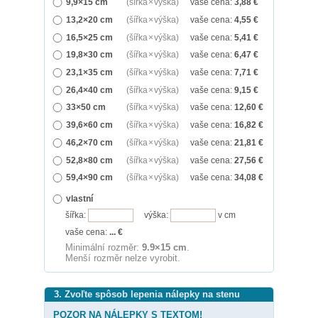
9,9×15 cm
(šířka × výška)
vaše cena:
3,88
€
13,2×20 cm
(šířka × výška)
vaše cena:
4,55
€
16,5×25 cm
(šířka × výška)
vaše cena:
5,41
€
19,8×30 cm
(šířka × výška)
vaše cena:
6,47
€
23,1×35 cm
(šířka × výška)
vaše cena:
7,71
€
26,4×40 cm
(šířka × výška)
vaše cena:
9,15
€
33×50 cm
(šířka × výška)
vaše cena:
12,60
€
39,6×60 cm
(šířka × výška)
vaše cena:
16,82
€
46,2×70 cm
(šířka × výška)
vaše cena:
21,81
€
52,8×80 cm
(šířka × výška)
vaše cena:
27,56
€
59,4×90 cm
(šířka × výška)
vaše cena:
34,08
€
vlastní
šířka:
výška:
v cm
vaše cena:
...
€
Minimální rozměr:
9.9×15 cm
.
Menší rozměr nelze vyrobit.
3. Zvoľte spôsob lepenia nálepky na stenu
POZOR NA NÁLEPKY S TEXTOM!