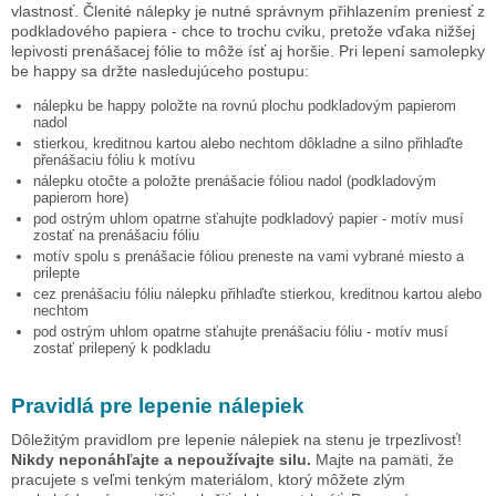
vlastnosť. Členité nálepky je nutné správnym přihlazením preniesť z
podkladového papiera - chce to trochu cviku, pretože vďaka nižšej
lepivosti prenášacej fólie to môže ísť aj horšie. Pri lepení samolepky
be happy
sa držte nasledujúceho postupu:
nálepku
be happy
položte na rovnú plochu podkladovým papierom
nadol
stierkou, kreditnou kartou alebo nechtom dôkladne a silno přihlaďte
přenášaciu fóliu k motívu
nálepku otočte a položte prenášacie fóliou nadol (podkladovým
papierom hore)
pod ostrým uhlom opatrne sťahujte podkladový papier - motív musí
zostať na prenášaciu fóliu
motív spolu s prenášacie fóliou preneste na vami vybrané miesto a
prilepte
cez prenášaciu fóliu nálepku přihlaďte stierkou, kreditnou kartou alebo
nechtom
pod ostrým uhlom opatrne sťahujte prenášaciu fóliu - motív musí
zostať prilepený k podkladu
Pravidlá pre lepenie nálepiek
Dôležitým pravidlom pre lepenie nálepiek na stenu je trpezlivosť!
Nikdy neponáhľajte a nepoužívajte silu.
Majte na pamäti, že
pracujete s veľmi tenkým materiálom, ktorý môžete zlým