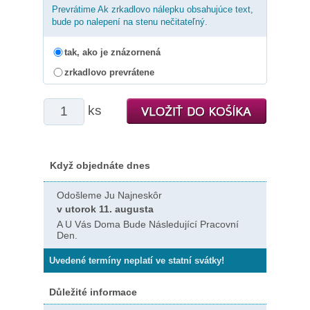
Prevrátime Ak zrkadlovo nálepku obsahujúce text,
bude po nalepení na stenu nečitateľný.
tak, ako je znázornená
zrkadlovo prevrátene
ks
Když objednáte dnes
Odošleme Ju Najneskôr
v utorok 11. augusta
A U Vás Doma Bude Následující Pracovní
Den.
Uvedené termíny neplatí ve statní svátky!
Důležité informace