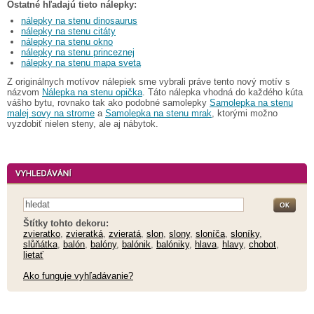
Ostatné hľadajú tieto nálepky:
nálepky na stenu dinosaurus
nálepky na stenu citáty
nálepky na stenu okno
nálepky na stenu princeznej
nálepky na stenu mapa sveta
Z originálnych motívov nálepiek sme vybrali práve tento nový motív s
názvom
Nálepka na stenu opička
. Táto nálepka vhodná do každého kúta
vášho bytu, rovnako tak ako podobné samolepky
Samolepka na stenu
malej sovy na strome
a
Samolepka na stenu mrak
, ktorými možno
vyzdobiť nielen steny, ale aj nábytok.
Štítky tohto dekoru:
zvieratko
,
zvieratká
,
zvieratá
,
slon
,
slony
,
sloníča
,
sloníky
,
slůňátka
,
balón
,
balóny
,
balónik
,
balóniky
,
hlava
,
hlavy
,
chobot
,
lietať
Ako funguje vyhľadávanie?