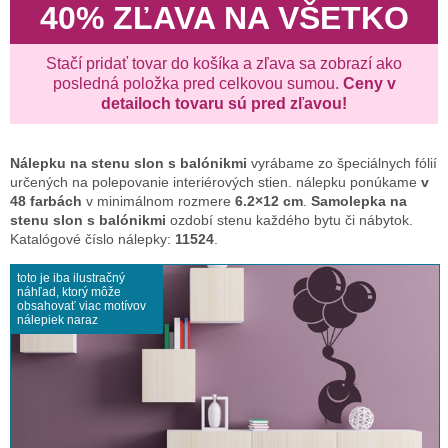
40% ZĽAVA NA VŠETKO
Stačí pridať tovar do košíka a zľava sa zobrazí ako
posledná položka pred celkovou sumou.
Ceny v
detailoch tovaru sú pred zľavou!
Nálepku na stenu
slon s balónikmi
vyrábame zo špeciálnych fólií
určených na polepovanie interiérových stien. nálepku ponúkame
v
48 farbách
v minimálnom rozmere
6.2×12 cm
.
Samolepka na
stenu slon s balónikmi
ozdobí stenu každého bytu či nábytok.
Katalógové číslo nálepky:
11524
.
toto je iba ilustračný
náhľad, ktorý môže
obsahovať viac motívov
nálepiek naraz