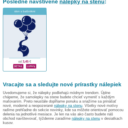
Posledné navštívené
nálepky na stenu
:
slon s balónikmi
od
3,45
€
Vracajte sa a sledujte nové prírastky nálepiek
Uvedomujeme si, že nálepky podliehajú módnym trendom. Úplne
chápeme, že samolepky na stene budete chcieť vymeniť s každým
maľovaním. Preto neustále dopĺňame ponuku a snažíme sa prinášať
nové, moderné a neopozerané
nálepky na stenu
. Všetky nové motívy
radíme prehľadne do sekcie novinky, kde sa môžete orientovať pomocou
delenia na jednotlivé mesiace. Je len na vás ako často budete náš
obchod navštevovať, týždenne zaradíme
nálepky na stenu
v desiatkach
kusov.