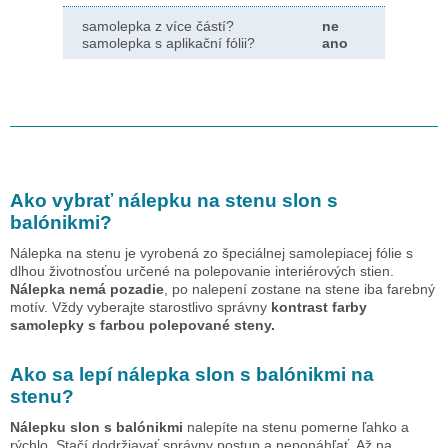
samolepka z více částí?
ne
samolepka s aplikační fólii?
ano
Ako vybrať nálepku na stenu
slon s
balónikmi
?
Nálepka na stenu je vyrobená zo špeciálnej samolepiacej fólie s
dlhou životnosťou určené na polepovanie interiérových stien.
Nálepka nemá pozadie
, po nalepení zostane na stene iba farebný
motív. Vždy vyberajte starostlivo správny
kontrast farby
samolepky s farbou polepované steny.
Ako sa lepí nálepka
slon s balónikmi
na
stenu?
Nálepku
slon s balónikmi
nalepíte na stenu pomerne ľahko a
rýchlo. Stačí dodržiavať správny postup a neponáhľať. Až na