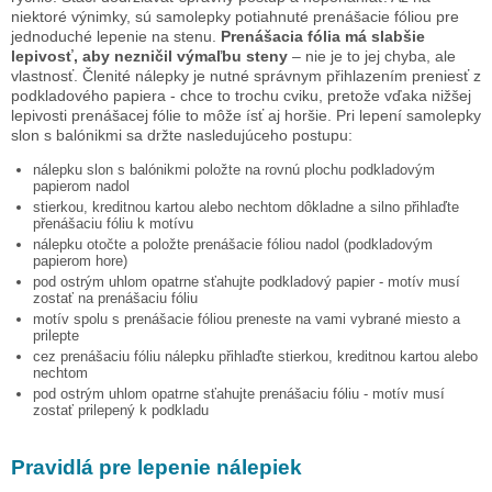
niektoré výnimky, sú samolepky potiahnuté prenášacie fóliou pre
jednoduché lepenie na stenu.
Prenášacia fólia má slabšie
lepivosť, aby nezničil výmaľbu steny
– nie je to jej chyba, ale
vlastnosť. Členité nálepky je nutné správnym přihlazením preniesť z
podkladového papiera - chce to trochu cviku, pretože vďaka nižšej
lepivosti prenášacej fólie to môže ísť aj horšie. Pri lepení samolepky
slon s balónikmi
sa držte nasledujúceho postupu:
nálepku
slon s balónikmi
položte na rovnú plochu podkladovým
papierom nadol
stierkou, kreditnou kartou alebo nechtom dôkladne a silno přihlaďte
přenášaciu fóliu k motívu
nálepku otočte a položte prenášacie fóliou nadol (podkladovým
papierom hore)
pod ostrým uhlom opatrne sťahujte podkladový papier - motív musí
zostať na prenášaciu fóliu
motív spolu s prenášacie fóliou preneste na vami vybrané miesto a
prilepte
cez prenášaciu fóliu nálepku přihlaďte stierkou, kreditnou kartou alebo
nechtom
pod ostrým uhlom opatrne sťahujte prenášaciu fóliu - motív musí
zostať prilepený k podkladu
Pravidlá pre lepenie nálepiek