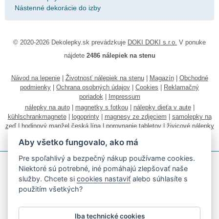
Nástenné dekorácie do izby
© 2020-2026 Dekolepky.sk prevádzkuje
DOKI DOKI s.r.o.
V ponuke
nájdete
2486 nálepiek na stenu
Návod na lepenie
|
Životnosť nálepiek na stenu
|
Magazín
|
Obchodné
podmienky
|
Ochrana osobných údajov
|
Cookies
|
Reklamačný
poriadok
|
Impressum
nálepky na auto
|
magnetky s fotkou
|
nálepky dieťa v aute
|
kühlschrankmagnete
|
logoprinty
|
magnesy ze zdjęciem
|
samolepky na
zeď
|
hodinový manžel česká lípa
|
porovnanie tabletov
|
živicové nálepky
|
fotokalendáre
Aby všetko fungovalo, ako má
Pre spoľahlivý a bezpečný nákup používame cookies.
Niektoré sú potrebné, iné pomáhajú zlepšovať naše
služby. Chcete si
cookies nastaviť
alebo súhlasíte s
použitím všetkých?
Akceptujeme všetky bežné platobné karty
Iba technické cookies