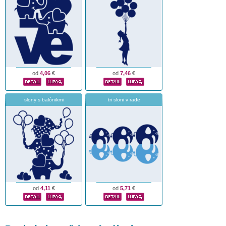
od
4,06
€
od
7,46
€
slony s balónikmi
tri sloni v rade
od
4,11
€
od
5,71
€