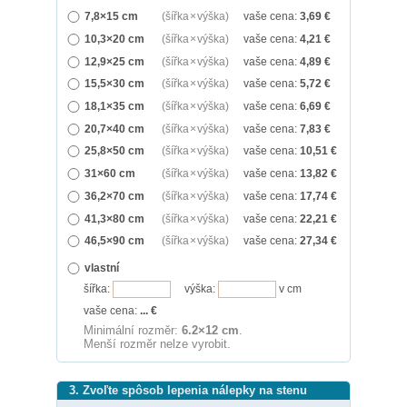
7,8×15 cm
(šířka × výška)
vaše cena:
3,69
€
10,3×20 cm
(šířka × výška)
vaše cena:
4,21
€
12,9×25 cm
(šířka × výška)
vaše cena:
4,89
€
15,5×30 cm
(šířka × výška)
vaše cena:
5,72
€
18,1×35 cm
(šířka × výška)
vaše cena:
6,69
€
20,7×40 cm
(šířka × výška)
vaše cena:
7,83
€
25,8×50 cm
(šířka × výška)
vaše cena:
10,51
€
31×60 cm
(šířka × výška)
vaše cena:
13,82
€
36,2×70 cm
(šířka × výška)
vaše cena:
17,74
€
41,3×80 cm
(šířka × výška)
vaše cena:
22,21
€
46,5×90 cm
(šířka × výška)
vaše cena:
27,34
€
vlastní
šířka:
výška:
v cm
vaše cena:
...
€
Minimální rozměr:
6.2×12 cm
.
Menší rozměr nelze vyrobit.
3. Zvoľte spôsob lepenia nálepky na stenu