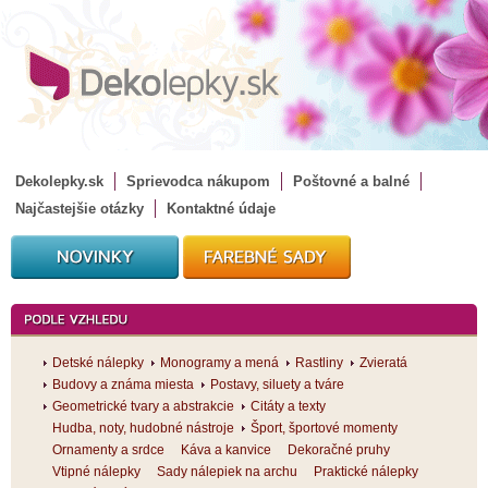
Dekolepky.sk
Sprievodca nákupom
Poštovné a balné
Najčastejšie otázky
Kontaktné údaje
Detské nálepky
Monogramy a mená
Rastliny
Zvieratá
Budovy a známa miesta
Postavy, siluety a tváre
Geometrické tvary a abstrakcie
Citáty a texty
Hudba, noty, hudobné nástroje
Šport, športové momenty
Ornamenty a srdce
Káva a kanvice
Dekoračné pruhy
Vtipné nálepky
Sady nálepiek na archu
Praktické nálepky