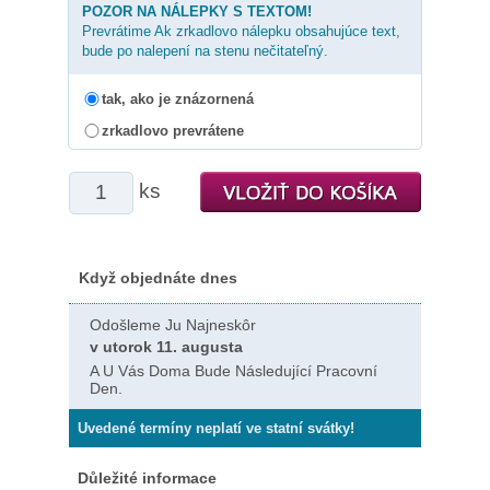
POZOR NA NÁLEPKY S TEXTOM!
Prevrátime Ak zrkadlovo nálepku obsahujúce text,
bude po nalepení na stenu nečitateľný.
tak, ako je znázornená
zrkadlovo prevrátene
ks
Když objednáte dnes
Odošleme Ju Najneskôr
v utorok 11. augusta
A U Vás Doma Bude Následující Pracovní
Den.
Uvedené termíny neplatí ve statní svátky!
Důležité informace