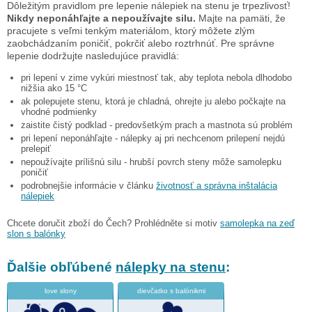
Dôležitým pravidlom pre lepenie nálepiek na stenu je trpezlivosť!
Nikdy neponáhľajte a nepoužívajte silu.
Majte na pamäti, že
pracujete s veľmi tenkým materiálom, ktorý môžete zlým
zaobchádzaním poničiť, pokrčiť alebo roztrhnúť. Pre správne
lepenie dodržujte nasledujúce pravidlá:
pri lepení v zime vykúri miestnosť tak, aby teplota nebola dlhodobo
nižšia ako 15 °C
ak polepujete stenu, ktorá je chladná, ohrejte ju alebo počkajte na
vhodné podmienky
zaistite čistý podklad - predovšetkým prach a mastnota sú problém
pri lepení neponáhľajte - nálepky aj pri nechcenom prilepení nejdú
prelepiť
nepoužívajte prílišnú silu - hrubší povrch steny môže samolepku
poničiť
podrobnejšie informácie v článku
životnosť a správna inštalácia
nálepiek
Chcete doručit zboží do Čech? Prohlédněte si motiv
samolepka na zeď
slon s balónky
Ďalšie obľúbené
nálepky na stenu
:
love slony
dievčatko s balónikmi