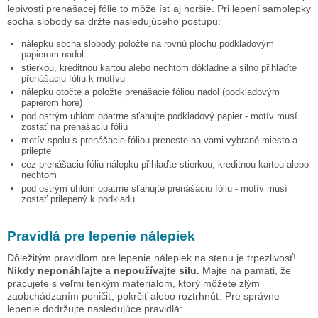
lepivosti prenášacej fólie to môže ísť aj horšie. Pri lepení samolepky
socha slobody
sa držte nasledujúceho postupu:
nálepku
socha slobody
položte na rovnú plochu podkladovým
papierom nadol
stierkou, kreditnou kartou alebo nechtom dôkladne a silno přihlaďte
přenášaciu fóliu k motívu
nálepku otočte a položte prenášacie fóliou nadol (podkladovým
papierom hore)
pod ostrým uhlom opatrne sťahujte podkladový papier - motív musí
zostať na prenášaciu fóliu
motív spolu s prenášacie fóliou preneste na vami vybrané miesto a
prilepte
cez prenášaciu fóliu nálepku přihlaďte stierkou, kreditnou kartou alebo
nechtom
pod ostrým uhlom opatrne sťahujte prenášaciu fóliu - motív musí
zostať prilepený k podkladu
Pravidlá pre lepenie nálepiek
Dôležitým pravidlom pre lepenie nálepiek na stenu je trpezlivosť!
Nikdy neponáhľajte a nepoužívajte silu.
Majte na pamäti, že
pracujete s veľmi tenkým materiálom, ktorý môžete zlým
zaobchádzaním poničiť, pokrčiť alebo roztrhnúť. Pre správne
lepenie dodržujte nasledujúce pravidlá: