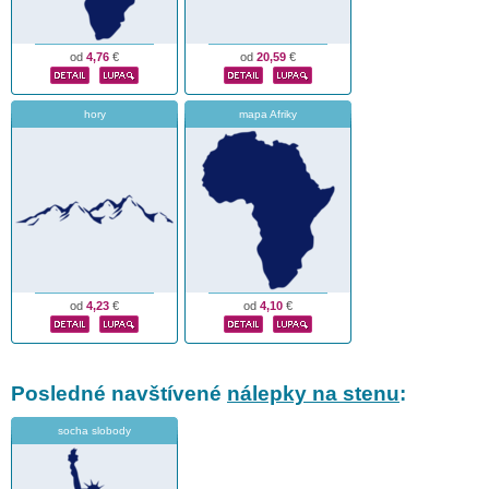
od
4,76
€
od
20,59
€
hory
mapa Afriky
od
4,23
€
od
4,10
€
Posledné navštívené
nálepky na stenu
:
socha slobody