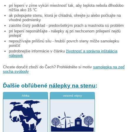
pri lepení v zime vykúri miestnosť tak, aby teplota nebola dlhodobo
nižšia ako 15 °C
ak polepujete stenu, ktorá je chladná, ohrejte ju alebo počkajte na
vhodné podmienky
zaistite čistý podklad - predovšetkým prach a mastnota sú problém
pri lepení neponáhľajte - nálepky aj pri nechcenom prilepení nejdú
prelepiť
nepoužívajte prílišnú silu - hrubší povrch steny môže samolepku
poničiť
podrobnejšie informácie v článku
životnosť a správna inštalácia
nálepiek
Chcete doručit zboží do Čech? Prohlédněte si motiv
samolepka na zeď
socha svobody
Ďalšie obľúbené
nálepky na stenu
:
Afrika
veterné mlyny