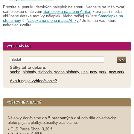
Prezrite si ponuku detských nálepiek na stenu. Nechajte sa inšpirovať
samolepkou s názvom
Samolepka na stenu Afrika
, ktorá patrí medzi
obľúbené detské motívy nálepiek. Alebo radšej skúste
Samolepka na
stenu hory
či
Nálepka na stenu mapa Afriky
? Je len na vás, ktorú
nakoniec zvolíte.
Štítky tohto dekoru:
socha
,
slobody
,
sloboda
,
socha slobody
,
usa
,
new
,
york
,
new york
Ako funguje vyhľadávanie?
Nálepky dodávame
do 5 pracovných dní
odo dňa objednávky
alebo prijatia platby. Zásielky zasielame:
• GLS ParcelShop:
3,20 €
• GLS kurier:
4,60 €