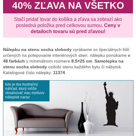
40% ZĽAVA NA VŠETKO
Stačí pridať tovar do košíka a zľava sa zobrazí ako
posledná položka pred celkovou sumou.
Ceny v
detailoch tovaru sú pred zľavou!
Nálepku na stenu
socha slobody
vyrábame zo špeciálnych fólií
určených na polepovanie interiérových stien. nálepku ponúkame
v
48 farbách
v minimálnom rozmere
8.5×25 cm
.
Samolepka na
stenu socha slobody
ozdobí stenu každého bytu či nábytok.
Katalógové číslo nálepky:
11374
.
toto je iba ilustračný
náhľad, ktorý môže
obsahovať viac motívov
nálepiek naraz