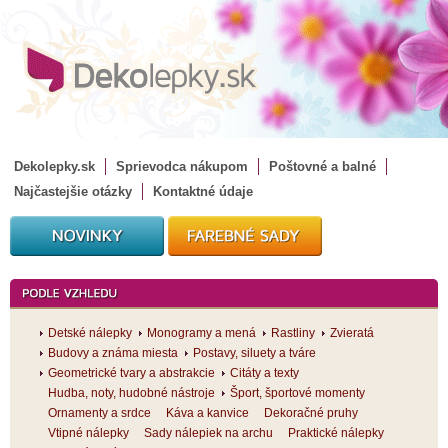
Dekolepky.sk
Sprievodca nákupom
Poštovné a balné
Najčastejšie otázky
Kontaktné údaje
Detské nálepky
Monogramy a mená
Rastliny
Zvieratá
Budovy a známa miesta
Postavy, siluety a tváre
Geometrické tvary a abstrakcie
Citáty a texty
Hudba, noty, hudobné nástroje
Šport, športové momenty
Ornamenty a srdce
Káva a kanvice
Dekoračné pruhy
Vtipné nálepky
Sady nálepiek na archu
Praktické nálepky