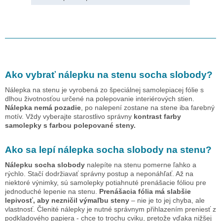
Ako vybrať nálepku na stenu
socha slobody
?
Nálepka na stenu je vyrobená zo špeciálnej samolepiacej fólie s
dlhou životnosťou určené na polepovanie interiérových stien.
Nálepka nemá pozadie
, po nalepení zostane na stene iba farebný
motív. Vždy vyberajte starostlivo správny
kontrast farby
samolepky s farbou polepované steny.
Ako sa lepí nálepka
socha slobody
na stenu?
Nálepku
socha slobody
nalepíte na stenu pomerne ľahko a
rýchlo. Stačí dodržiavať správny postup a neponáhľať. Až na
niektoré výnimky, sú samolepky potiahnuté prenášacie fóliou pre
jednoduché lepenie na stenu.
Prenášacia fólia má slabšie
lepivosť, aby nezničil výmaľbu steny
– nie je to jej chyba, ale
vlastnosť. Členité nálepky je nutné správnym přihlazením preniesť z
podkladového papiera - chce to trochu cviku, pretože vďaka nižšej