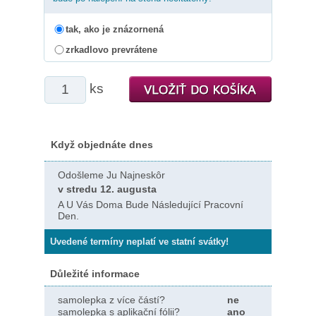
tak, ako je znázornená
zrkadlovo prevrátene
ks
Když objednáte dnes
Odošleme Ju Najneskôr
v stredu 12. augusta
A U Vás Doma Bude Následující Pracovní
Den.
Uvedené termíny neplatí ve statní svátky!
Důležité informace
samolepka z více částí?
ne
samolepka s aplikační fólii?
ano