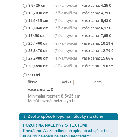
8,5×25 cm
(šířka × výška)
vaše cena:
4,25
€
10,2×30 cm
(šířka × výška)
vaše cena:
4,79
€
11,9×35 cm
(šířka × výška)
vaše cena:
5,43
€
13,6×40 cm
(šířka × výška)
vaše cena:
6,17
€
17×50 cm
(šířka × výška)
vaše cena:
7,95
€
20,4×60 cm
(šířka × výška)
vaše cena:
10,13
€
23,8×70 cm
(šířka × výška)
vaše cena:
12,70
€
27,2×80 cm
(šířka × výška)
vaše cena:
15,66
€
30,6×90 cm
(šířka × výška)
vaše cena:
19,02
€
vlastní
šířka:
výška:
v cm
vaše cena:
...
€
Minimální rozměr:
8.5×25 cm
.
Menší rozměr nelze vyrobit.
3. Zvoľte spôsob lepenia nálepky na stenu
POZOR NA NÁLEPKY S TEXTOM!
Prevrátime Ak zrkadlovo nálepku obsahujúce text,
bude po nalepení na stenu nečitateľný.