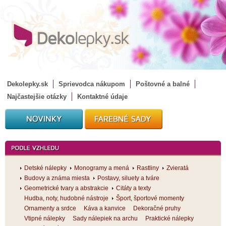
Dekolepky.sk
Sprievodca nákupom
Poštovné a balné
Najčastejšie otázky
Kontaktné údaje
Detské nálepky
Monogramy a mená
Rastliny
Zvieratá
Budovy a známa miesta
Postavy, siluety a tváre
Geometrické tvary a abstrakcie
Citáty a texty
Hudba, noty, hudobné nástroje
Šport, športové momenty
Ornamenty a srdce
Káva a kanvice
Dekoračné pruhy
Vtipné nálepky
Sady nálepiek na archu
Praktické nálepky