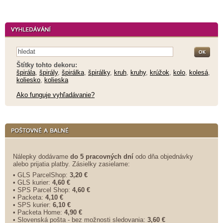
Štítky tohto dekoru:
špirála
,
špirály
,
špirálka
,
špirálky
,
kruh
,
kruhy
,
krúžok
,
kolo
,
kolesá
,
koliesko
,
kolieska
Ako funguje vyhľadávanie?
Nálepky dodávame
do 5 pracovných dní
odo dňa objednávky
alebo prijatia platby. Zásielky zasielame:
• GLS ParcelShop:
3,20 €
• GLS kurier:
4,60 €
• SPS Parcel Shop:
4,60 €
• Packeta:
4,10 €
• SPS kurier:
6,10 €
• Packeta Home:
4,90 €
• Slovenská pošta - bez možnosti sledovania:
3,60 €