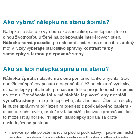
Ako vybrať nálepku na stenu
špirála
?
Nálepka na stenu je vyrobená zo špeciálnej samolepiacej fólie s
dlhou životnosťou určené na polepovanie interiérových stien.
Nálepka nemá pozadie
, po nalepení zostane na stene iba farebný
motív. Vždy vyberajte starostlivo správny
kontrast farby
samolepky s farbou polepované steny.
Ako sa lepí nálepka
špirála
na stenu?
Nálepku
špirála
nalepíte na stenu pomerne ľahko a rýchlo. Stačí
dodržiavať správny postup a neponáhľať. Až na niektoré výnimky,
sú samolepky potiahnuté prenášacie fóliou pre jednoduché lepenie
na stenu.
Prenášacia fólia má slabšie lepivosť, aby nezničil
výmaľbu steny
– nie je to jej chyba, ale vlastnosť. Členité nálepky
je nutné správnym přihlazením preniesť z podkladového papiera -
chce to trochu cviku, pretože vďaka nižšej lepivosti prenášacej fólie
to môže ísť aj horšie. Pri lepení samolepky
špirála
sa držte
nasledujúceho postupu:
nálepku
špirála
položte na rovnú plochu podkladovým papierom nadol