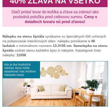
40% ZĽAVA NA VŠETKO
Stačí pridať tovar do košíka a zľava sa zobrazí ako
posledná položka pred celkovou sumou.
Ceny v
detailoch tovaru sú pred zľavou!
Nálepku na stenu
špirála
vyrábame zo špeciálnych fólií určených
na polepovanie interiérových stien. nálepku ponúkame
v 48
farbách
v minimálnom rozmere
13.3×35 cm
.
Samolepka na stenu
špirála
ozdobí stenu každého bytu či nábytok. Katalógové číslo
nálepky:
11056
.
toto je iba ilustračný
náhľad, ktorý môže
obsahovať viac motívov
nálepiek naraz