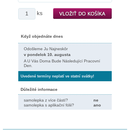
ks
Když objednáte dnes
Odošleme Ju Najneskôr
v pondelok 10. augusta
A U Vás Doma Bude Následující Pracovní
Den.
Uvedené termíny neplatí ve statní svátky!
Důležité informace
samolepka z více částí?
ne
samolepka s aplikační fólii?
ano