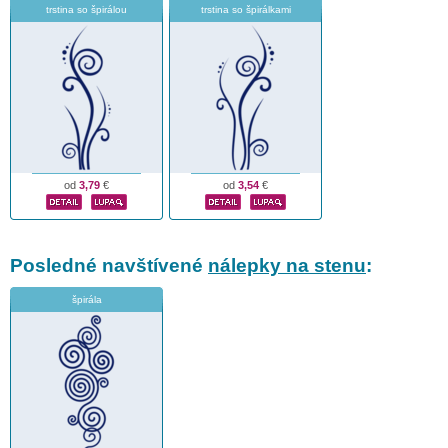
trstina so špirálou
trstina so špirálkami
od
3,79
€
od
3,54
€
Posledné navštívené
nálepky na stenu
:
špirála