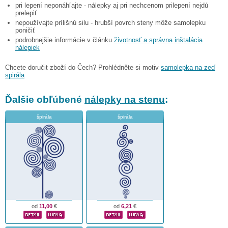
pri lepení neponáhľajte - nálepky aj pri nechcenom prilepení nejdú
prelepiť
nepoužívajte prílišnú silu - hrubší povrch steny môže samolepku
poničiť
podrobnejšie informácie v článku
životnosť a správna inštalácia
nálepiek
Chcete doručit zboží do Čech? Prohlédněte si motiv
samolepka na zeď
spirála
Ďalšie obľúbené
nálepky na stenu
:
špirála
špirála
od
11,00
€
od
6,21
€