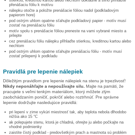
stierkou, kreditnou kartou alebo nechtom dôkladne a silno přihlaďte
přenášaciu fóliu k motívu
nálepku otočte a položte prenášacie fóliou nadol (podkladovým
papierom hore)
pod ostrým uhlom opatrne sťahujte podkladový papier - motív musí
zostať na prenášaciu fóliu
motív spolu s prenášacie fóliou preneste na vami vybrané miesto a
prilepte
cez prenášaciu fóliu nálepku přihlaďte stierkou, kreditnou kartou alebo
nechtom
pod ostrým uhlom opatrne sťahujte prenášaciu fóliu - motív musí
zostať prilepený k podkladu
Pravidlá pre lepenie nálepiek
Dôležitým pravidlom pre lepenie nálepiek na stenu je trpezlivosť!
Nikdy neponáhľajte a nepoužívajte silu.
Majte na pamäti, že
pracujete s veľmi tenkým materiálom, ktorý môžete zlým
zaobchádzaním poničiť, pokrčiť alebo roztrhnúť. Pre správne
lepenie dodržujte nasledujúce pravidlá:
pri lepení v zime vykúri miestnosť tak, aby teplota nebola dlhodobo
nižšia ako 15 °C
ak polepujete stenu, ktorá je chladná, ohrejte ju alebo počkajte na
vhodné podmienky
zaistite čistý podklad - predovšetkým prach a mastnota sú problém