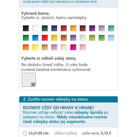
vyobrazení môže byť tolerancia vo farebnom tóne.
Vybraná barva:
Vyberte si, prosím, barvu samolepky.
Vyberte si odtieň vašej steny.
Na obrázku ihneď vidíte, či vám bude
zvolená farebná kombinácia vyhovovať.
2. Zvoľte rozmer nálepky na stenu
ROZMER VŽDY OD HRANY K HRANE!
Rozmer určuje veľkosť celej
nálepky
špirála
po
nalepení na stenu.
Nikdy neuvádzame rozmer
časti nálepky alebo jej segmentu.
13,3×35 cm
(šířka × výška)
vaše cena:
5,72
€