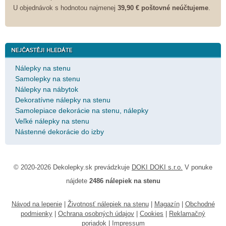
U objednávok s hodnotou najmenej
39,90 € poštovné neúčtujeme
.
Nálepky na stenu
Samolepky na stenu
Nálepky na nábytok
Dekoratívne nálepky na stenu
Samolepiace dekorácie na stenu, nálepky
Veľké nálepky na stenu
Nástenné dekorácie do izby
© 2020-2026 Dekolepky.sk prevádzkuje
DOKI DOKI s.r.o.
V ponuke
nájdete
2486 nálepiek na stenu
Návod na lepenie
|
Životnosť nálepiek na stenu
|
Magazín
|
Obchodné
podmienky
|
Ochrana osobných údajov
|
Cookies
|
Reklamačný
poriadok
|
Impressum