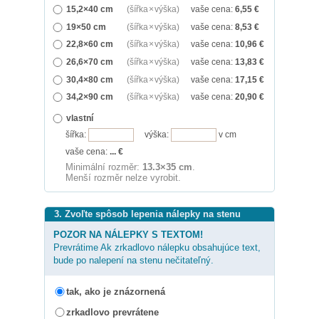
15,2×40 cm
(šířka × výška)
vaše cena:
6,55
€
19×50 cm
(šířka × výška)
vaše cena:
8,53
€
22,8×60 cm
(šířka × výška)
vaše cena:
10,96
€
26,6×70 cm
(šířka × výška)
vaše cena:
13,83
€
30,4×80 cm
(šířka × výška)
vaše cena:
17,15
€
34,2×90 cm
(šířka × výška)
vaše cena:
20,90
€
vlastní
šířka:
výška:
v cm
vaše cena:
...
€
Minimální rozměr:
13.3×35 cm
.
Menší rozměr nelze vyrobit.
3. Zvoľte spôsob lepenia nálepky na stenu
POZOR NA NÁLEPKY S TEXTOM!
Prevrátime Ak zrkadlovo nálepku obsahujúce text,
bude po nalepení na stenu nečitateľný.
tak, ako je znázornená
zrkadlovo prevrátene