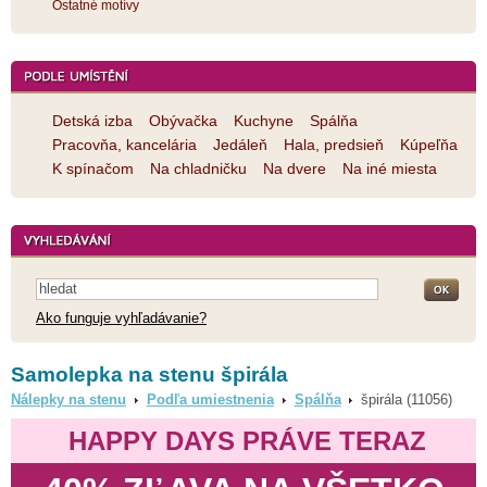
Ostatné motívy
Detská izba
Obývačka
Kuchyne
Spálňa
Pracovňa, kancelária
Jedáleň
Hala, predsieň
Kúpeľňa
K spínačom
Na chladničku
Na dvere
Na iné miesta
Ako funguje vyhľadávanie?
Samolepka na stenu špirála
Nálepky na stenu
Podľa umiestnenia
Spálňa
špirála (11056)
HAPPY DAYS PRÁVE TERAZ