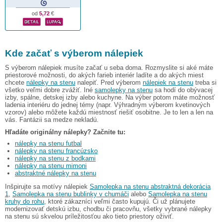
od
5,72
€
Kde začať s výberom nálepiek
S výberom nálepiek musíte začať u seba doma. Rozmyslite si aké máte
priestorové možnosti, do akých farieb interiér ladíte a do akých miest
chcete
nálepky na stenu
nalepiť. Pred výberom
nálepiek na stenu
treba si
všetko veľmi dobre zvážiť. Iné
samolepky na stenu
sa hodí do obývacej
izby, spálne, detskej izby alebo kuchyne. Na výber potom máte možnosť
ladenia interiéru do jednej témy (napr. Výhradným výberom kvetinových
vzorov) alebo môžete každú miestnosť riešiť osobitne. Je to len a len na
vás. Fantázii sa medze nekladú.
Hľadáte originálny nálepky? Začnite tu:
nálepky na stenu futbal
nálepky na stenu francúzsko
nálepky na stenu z bodkami
nálepky na stenu mimoni
abstraktné nálepky na stenu
Inšpirujte sa motívy nálepiek
Samolepka na stenu abstraktná dekorácia
1
,
Samolepka na stenu bublinky v chumáči
alebo
Samolepka na stenu
kruhy do rohu
, ktoré zákazníci veľmi často kupujú. Či už plánujete
modernizovať detskú izbu, chodbu či pracovňu, všetky vybrané nálepky
na stenu sú skvelou príležitosťou ako tieto priestory oživiť.