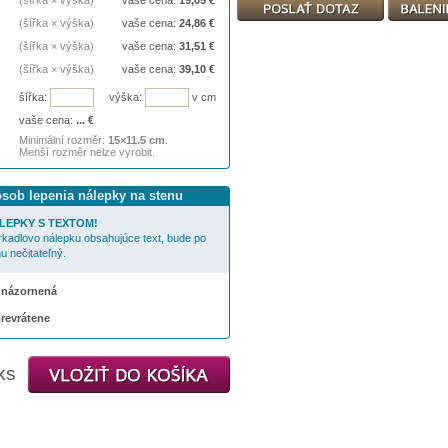
(šířka × výška)
vaše cena:
19,05
€
(šířka × výška)
vaše cena:
24,86
€
(šířka × výška)
vaše cena:
31,51
€
(šířka × výška)
vaše cena:
39,10
€
šířka:
výška:
v cm
vaše cena:
...
€
Minimální rozměr:
15×11.5 cm
.
Menší rozměr nelze vyrobit.
ôsob lepenia nálepky na stenu
LEPKY S TEXTOM!
rkadlovo nálepku obsahujúce text, bude po
u nečitateľný.
 znázornená
prevrátene
ks