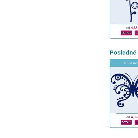
od
4,63
Posledné
tattoo mot
od
4,02