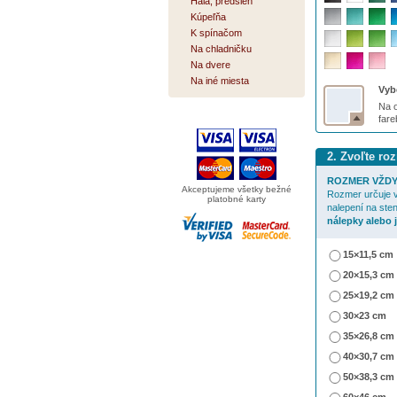
Hala, predsieň
Kúpeľňa
K spínačom
Na chladničku
Na dvere
Na iné miesta
Vybe
Na o
far
2. Zvoľte ro
ROZMER VŽDY
Akceptujeme všetky bežné
Rozmer určuje v
platobné karty
nalepení na ste
nálepky alebo 
15×11,5 cm
20×15,3 cm
25×19,2 cm
30×23 cm
35×26,8 cm
40×30,7 cm
50×38,3 cm