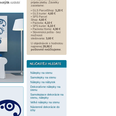
motýlik
ozdobí
prijatia platby. Zásielky
zasielame:
• GLS ParcelShop:
3,20 €
• GLS kurier:
4,60 €
• SPS Parcel
Shop:
4,60 €
• Packeta:
4,10 €
• SPS kurier:
6,10 €
• Packeta Home:
4,90 €
• Slovenská pošta - bez
možnosti
sledovania:
3,60 €
U objednávok s hodnotou
najmenej
39,90 €
poštovné neúčtujeme
.
Nálepky na stenu
Samolepky na stenu
Nálepky na nábytok
Dekoratívne nálepky na
stenu
Samolepiace dekorácie na
stenu, nálepky
Veľké nálepky na stenu
Nástenné dekorácie do
izby