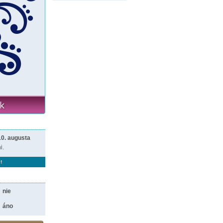
10. augusta
i.
!
nie
áno