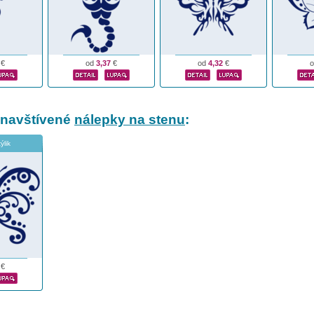
€
od
3,37
€
od
4,32
€
 navštívené
nálepky na stenu
:
ýlik
€