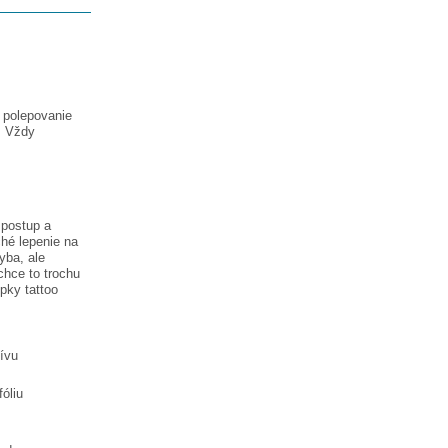
a polepovanie
. Vždy
 postup a
hé lepenie na
hyba, ale
chce to trochu
lepky
tattoo
tívu
óliu