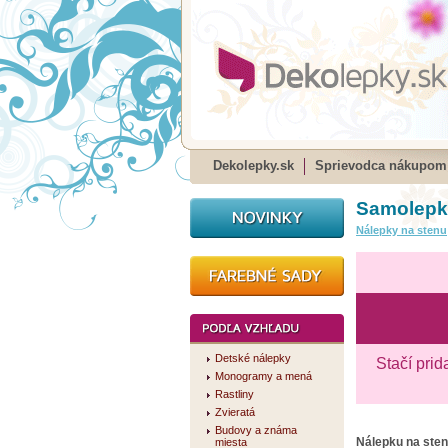
Dekolepky.sk
Sprievodca nákupom
Samolepka
Nálepky na stenu
Detské nálepky
Stačí prid
Monogramy a mená
Rastliny
Zvieratá
Budovy a známa
Nálepku na ste
miesta