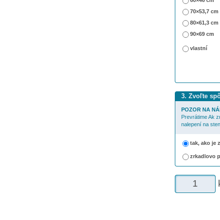
60×46 cm
70×53,7 cm
80×61,3 cm
90×69 cm
vlastní
3. Zvoľte sp
POZOR NA NÁ
Prevrátime Ak z
nalepení na sten
tak, ako je
zrkadlovo 