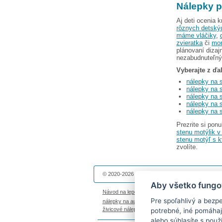
Nálepky p
Aj deti ocenia 
rôznych detskýc
máme
vláčiky
,
zvieratka
či
mor
plánovaní dizaj
nezabudnuteľný 
Vyberajte z ďa
nálepky na 
nálepky na s
nálepky na 
nálepky na s
nálepky na s
Prezrite si pon
stenu motýlik v 
stenu motýľ s 
zvolíte.
© 2020-2026 Dekolepky.sk prevádzkuje
DOKI DOK
Aby všetko fungo
Návod na lepenie
|
Životnosť nálepiek na stenu
|
Pre spoľahlivý a bezp
nálepky na auto
|
magnetky s fotkou
|
nálepky die
živicové nálepky
|
fotokalendáre
potrebné, iné pomáhaj
alebo súhlasíte s použ