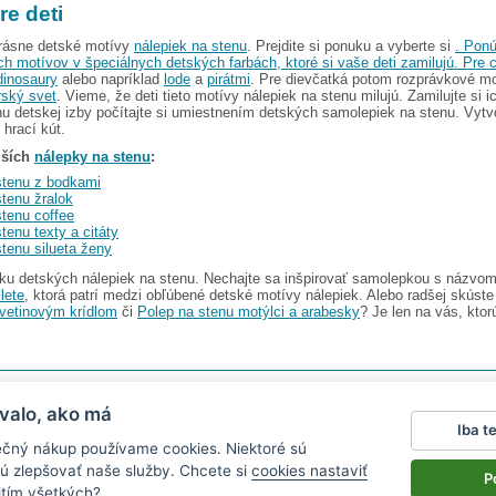
re deti
krásne detské motívy
nálepiek na stenu
. Prejdite si ponuku a vyberte si
. Pon
h motívov v špeciálnych detských farbách, ktoré si vaše deti zamilujú. Pre 
dinosaury
alebo napríklad
lode
a
pirátmi
. Pre dievčatká potom rozprávkové mo
ský svet
. Vieme, že deti tieto motívy nálepiek na stenu milujú. Zamilujte si ic
nu detskej izby počítajte si umiestnením detských samolepiek na stenu. Vytvo
hrací kút.
lších
nálepky na stenu
:
stenu z bodkami
tenu žralok
stenu coffee
tenu texty a citáty
tenu silueta ženy
uku detských nálepiek na stenu. Nechajte sa inšpirovať samolepkou s názvo
lete
, ktorá patrí medzi obľúbené detské motívy nálepiek. Alebo radšej skúst
kvetinovým krídlom
či
Polep na stenu motýlci a arabesky
? Je len na vás, kto
I s.r.o.
V ponuke nájdete
2486 nálepiek na stenu
valo, ako má
Iba t
Magazín
|
Obchodné podmienky
|
Ochrana osobných údajov
|
Cookies
|
Reklamačný poriad
ečný nákup používame cookies. Niektoré sú
ťa v aute
|
kühlschrankmagnete
|
logoprinty
|
magnesy ze zdjęciem
|
samolepky na zeď
|
hod
ú zlepšovať naše služby. Chcete si
cookies nastaviť
P
itím všetkých?