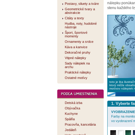
nálepku ponúk
Postavy, siluety a tváre
stenu každého by
Geometrické tvary a
abstrakcie
Citáty a texty
Hudba, noty, hudobné
nástroje
Šport, športové
momenty
Ornamenty a srdce
Káva a kanvice
Dekoračné pruhy
Vtipné nálepky
Sady nálepiek na
archu
Praktické nálepky
Ostatné motívy
toto je iba ilustra
ktorý môže obsaho
motívov nálepiek 
Detská izba
1. Vyberte f
Obývačka
VYOBRAZENIE 
Kuchyne
Farby na monitor
Spálňa
vo vyobrazení m
Pracovňa, kancelária
Jedáleň