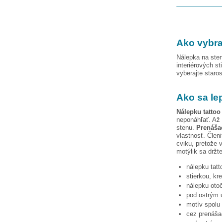
Ako vybra
Nálepka na sten
interiérových st
vyberajte staro
Ako sa le
Nálepku
tattoo
neponáhľať. Až 
stenu.
Prenášac
vlastnosť. Člen
cviku, pretože 
motýlik
sa držte
nálepku
tatt
stierkou, kr
nálepku otoč
pod ostrým u
motív spolu 
cez prenášac