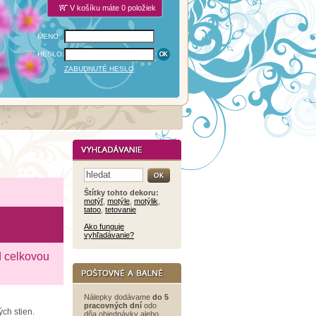
V košíku máte 0 položiek
MENO:
HESLO:
ZABUDNUTÉ HESLO
Štítky tohto dekoru:
motýľ
,
motýle
,
motýlik
,
tatoo
,
tetovanie
Ako funguje
vyhľadávanie?
d celkovou
Nálepky dodávame
do 5
pracovných dní
odo
ch stien.
dňa objednávky alebo