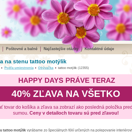
Poštovné a balné
Najčastejšie otázky
Kontaktné údaje
 na stenu tattoo motýlik
Podľa umiestnenia
Obývačka
tattoo motýlik (12355)
HAPPY DAYS PRÁVE TERAZ
40% ZĽAVA NA VŠETKO
ať tovar do košíka a zľava sa zobrazí ako posledná položka pre
sumou.
Ceny v detailoch tovaru sú pred zľavou!
nu
tattoo motýlik
vyrábame zo špeciálnych fólií určených na polepovanie interiérový