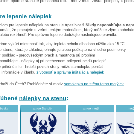
hlom opatrne sťahujte prenášaciu fóliu - motív musí zostať prilepený k podk
re lepenie nálepiek
dlom pre lepenie nálepiek na stenu je trpezlivosť!
Nikdy neponáhľajte a nep
amäti, že pracujete s veľmi tenkým materiálom, ktorý môžete zlým zaobchá
 alebo roztrhnúť. Pre správne lepenie dodržujte nasledujúce pravidlá:
 zime vykúri miestnosť tak, aby teplota nebola dlhodobo nižšia ako 15 °C
e stenu, ktorá je chladná, ohrejte ju alebo počkajte na vhodné podmienky
tý podklad - predovšetkým prach a mastnota sú problém
eponáhľajte - nálepky aj pri nechcenom prilepení nejdú prelepiť
 prílišnú silu - hrubší povrch steny môže samolepku poničiť
e informácie v článku
životnosť a správna inštalácia nálepiek
zboží do Čech? Prohlédněte si motiv
samolepka na stěnu tatoo motýlek
bľúbené
nálepky na stenu
:
abeska
tattoo škorpión
tattoo motýľ
motý