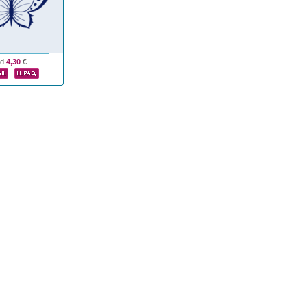
od
4,30
€