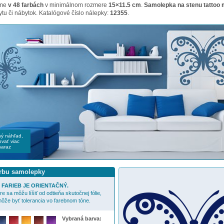
ame
v 48 farbách
v minimálnom rozmere
15×11.5 cm
.
Samolepka na stenu tattoo 
tu či nábytok. Katalógové číslo nálepky:
12355
.
čný náhľad,
vať viac
naraz
arbu samolepky
FARIEB JE ORIENTAČNÝ.
e sa môžu líšiť od odtieňa skutočnej fólie,
ôže byť tolerancia vo farebnom tóne.
Vybraná barva: