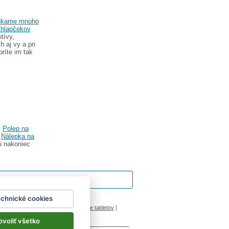
úkame mnoho
chlapčekov
tívy,
h aj vy a pri
ríte im tak
m
Polep na
e
Nálepka na
rú nakoniec
echnické cookies
ok
|
Impressum
inový manžel česká lípa
|
porovnanie tabletov
|
ovoliť všetko