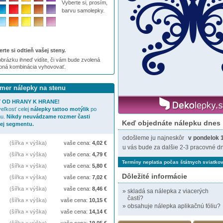
Vyberte si, prosím,
barvu samolepky.
rte si odtieň vašej steny.
brázku ihneď vidíte, či vám bude zvolená
ebná kombinácia vyhovovať.
zmer nálepky na stenu
 OD HRANY K HRANE!
eľkosť celej
nálepky
tattoo motýlik
po
nu.
Nikdy neuvádzame rozmer časti
Keď objednáte nálepku dnes
jej segmentu.
odošleme ju najneskôr
v pondelok 
(šířka × výška)
vaše cena:
4,02
€
u vás bude za dalšie 2-3 pracovné dn
(šířka × výška)
vaše cena:
4,79
€
Termíny neplatia počas štátnych sviatkov
(šířka × výška)
vaše cena:
5,80
€
Dôležité informácie
(šířka × výška)
vaše cena:
7,02
€
(šířka × výška)
vaše cena:
8,46
€
»
skladá sa nálepka z viacerých
častí?
(šířka × výška)
vaše cena:
10,15
€
»
obsahuje nálepka aplikačnú fóliu?
(šířka × výška)
vaše cena:
14,14
€