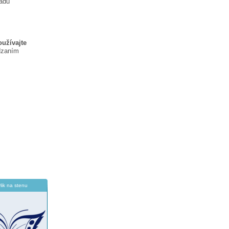
ladu
oužívajte
dzaním
lik na stenu