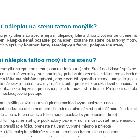
ť nálepku na stenu
tattoo motýlik
?
u je vyrobená zo špeciálnej samolepiacej fólie s dlhou životnosťou určené n
ien.
Nálepka nemá pozadie
, po nalepení zostane na stene iba farebný motív
stlivo správny
kontrast farby samolepky s farbou polepované steny.
pí nálepka
tattoo motýlik
na stenu?
 motýlik
nalepíte na stenu pomerne ľahko a rýchlo. Stačí dodržiavať správny
na niektoré výnimky, sú samolepky potiahnuté prenášacie fóliou pre jednoduc
ia fólia má slabšie lepivosť, aby nezničil výmaľbu steny
– nie je to jej c
ité nálepky je nutné správnym přihlazením preniesť z podkladového papiera - 
vďaka nižšej lepivosti prenášacej fólie to môže ísť aj horšie. Pri lepení samo
 nasledujúceho postupu:
oo motýlik
položte na rovnú plochu podkladovým papierom nadol
editnou kartou alebo nechtom dôkladne a silno přihlaďte přenášaciu fóliu k mo
te a položte prenášacie fóliou nadol (podkladovým papierom hore)
hlom opatrne sťahujte podkladový papier - motív musí zostať na prenášaciu f
s prenášacie fóliou preneste na vami vybrané miesto a prilepte
iu fóliu nálepku přihlaďte stierkou, kreditnou kartou alebo nechtom