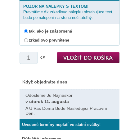
POZOR NA NÁLEPKY S TEXTOM!
Prevrátime Ak zrkadlovo nálepku obsahujúce text,
bude po nalepení na stenu nečitateľný.
tak, ako je znázornená
zrkadlovo prevrátene
ks
Když objednáte dnes
Odošleme Ju Najneskôr
v utorok 11. augusta
A U Vás Doma Bude Následující Pracovní
Den.
Uvedené termíny neplatí ve statní svátky!
Důležité informace