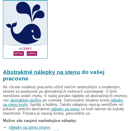
od
3,54
€
Abstraktné nálepky na stenu
do vašej
pracovne
Ak chcete moderný pracovňu oživiť niečím neobvyklým a moderným,
skúste sa poobzerať po abstraktných motívoch samolepiek. S tými
nemôžete urobiť chybu. V našej ponuke nájdete od abstraktných stromov,
cez
abstraktné rastliny
po zvieratá. Samostatnú skupinu tvoria
nálepky
na stenu kruhy
, špirály a bubliny. Takúto nálepkou naozaj nemôžete nič
pokaziť, pretože abstraktné
nálepky na stenu
sa hodí takmer do každej
miestnosti. Ponuka je naozaj široká, presvedčte sa.
Možno vás zaujmú nasledujúce nálepky:
nálepky na stenu stromy