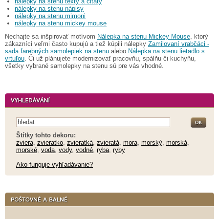
nálepky na stenu texty a citáty
nálepky na stenu nápisy
nálepky na stenu mimoni
nálepky na stenu mickey mouse
Nechajte sa inšpirovať motívom
Nálepka na stenu Mickey Mouse
, ktorý
zákazníci veľmi často kupujú a tiež kúpili nálepky
Zamilovaní vrabčáci -
sada farebných samolepiek na stenu
alebo
Nálepka na stenu lietadlo s
vrtuľou
. Či už plánujete modernizovať pracovňu, spálňu či kuchyňu,
všetky vybrané samolepky na stenu sú pre vás vhodné.
Štítky tohto dekoru:
zviera
,
zvieratko
,
zvieratká
,
zvieratá
,
mora
,
morský
,
morská
,
morské
,
voda
,
vody
,
vodné
,
ryba
,
ryby
Ako funguje vyhľadávanie?