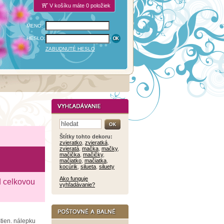
V košíku máte 0 položiek
MENO:
HESLO:
ZABUDNUTÉ HESLO
Štítky tohto dekoru:
zvieratko
,
zvieratká
,
zvieratá
,
mačka
,
mačky
,
mačička
,
mačičky
,
mačiatko
,
mačiatka
,
kocúrik
,
silueta
,
siluety
Ako funguje
d celkovou
vyhľadávanie?
tien. nálepku