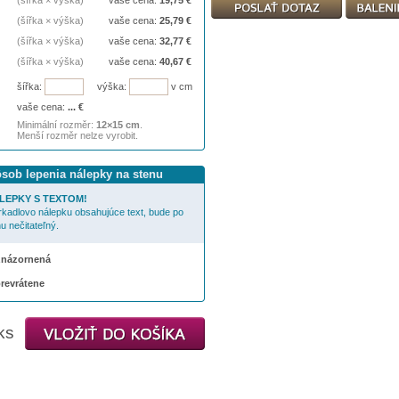
(šířka × výška)
vaše cena:
19,75
€
(šířka × výška)
vaše cena:
25,79
€
(šířka × výška)
vaše cena:
32,77
€
(šířka × výška)
vaše cena:
40,67
€
šířka:
výška:
v cm
vaše cena:
...
€
Minimální rozměr:
12×15 cm
.
Menší rozměr nelze vyrobit.
ôsob lepenia nálepky na stenu
LEPKY S TEXTOM!
rkadlovo nálepku obsahujúce text, bude po
u nečitateľný.
 znázornená
prevrátene
ks