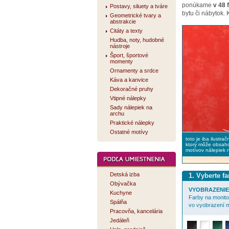
ponúkame
v 48 
Postavy, siluety a tváre
bytu či nábytok.
Geometrické tvary a
abstrakcie
Citáty a texty
Hudba, noty, hudobné
nástroje
Šport, športové
momenty
Ornamenty a srdce
Káva a kanvice
Dekoračné pruhy
Vtipné nálepky
Sady nálepiek na
archu
Praktické nálepky
Ostatné motívy
toto je iba ilustra
ktorý môže obsaho
motívov nálepiek 
Detská izba
1. Vyberte f
Obývačka
VYOBRAZENIE 
Kuchyne
Farby na monitor
Spálňa
vo vyobrazení m
Pracovňa, kancelária
Jedáleň