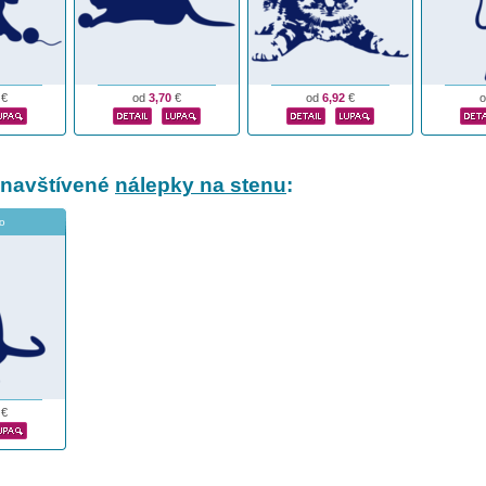
€
od
3,70
€
od
6,92
€
 navštívené
nálepky na stenu
:
o
€