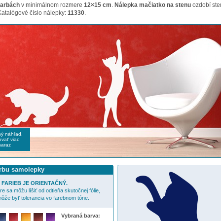
farbách
v minimálnom rozmere
12×15 cm
.
Nálepka mačiatko na stenu
ozdobí st
 Katalógové číslo nálepky:
11330
.
čný náhľad,
vať viac
naraz
arbu samolepky
FARIEB JE ORIENTAČNÝ.
e sa môžu líšiť od odtieňa skutočnej fólie,
ôže byť tolerancia vo farebnom tóne.
Vybraná barva: