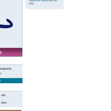
Nástenné dekorácie do
izby
 augusta
i.
!
nie
áno