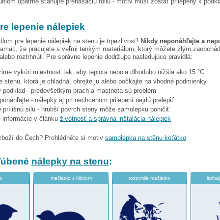
hlom opatrne sťahujte prenášaciu fóliu - motív musí zostať prilepený k podk
re lepenie nálepiek
dlom pre lepenie nálepiek na stenu je trpezlivosť!
Nikdy neponáhľajte a nep
amäti, že pracujete s veľmi tenkým materiálom, ktorý môžete zlým zaobchá
 alebo roztrhnúť. Pre správne lepenie dodržujte nasledujúce pravidlá:
 zime vykúri miestnosť tak, aby teplota nebola dlhodobo nižšia ako 15 °C
e stenu, ktorá je chladná, ohrejte ju alebo počkajte na vhodné podmienky
tý podklad - predovšetkým prach a mastnota sú problém
eponáhľajte - nálepky aj pri nechcenom prilepení nejdú prelepiť
 prílišnú silu - hrubší povrch steny môže samolepku poničiť
e informácie v článku
životnosť a správna inštalácia nálepiek
zboží do Čech? Prohlédněte si motiv
samolepka na stěnu koťátko
bľúbené
nálepky na stenu
:
o
mačiatko s klbkom
roztomilé mačiatko
šplha