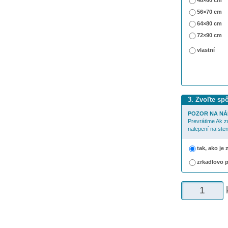
48×60 cm
56×70 cm
64×80 cm
72×90 cm
vlastní
3. Zvoľte sp
POZOR NA NÁ
Prevrátime Ak z
nalepení na sten
tak, ako je
zrkadlovo 