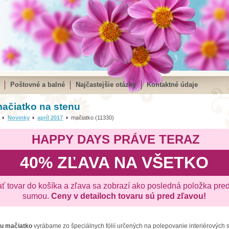
Poštovné a balné
Najčastejšie otázky
Kontaktné údaje
ačiatko na stenu
Novinky
apríl 2017
mačiatko (11330)
HAPPY DAYS PRÁVE TERAZ
40% ZĽAVA NA VŠETKO
ať tovar do košíka a zľava sa zobrazí ako posledná položka pre
sumou.
Ceny v detailoch tovaru sú pred zľavou!
nu
mačiatko
vyrábame zo špeciálnych fólií určených na polepovanie interiérových s