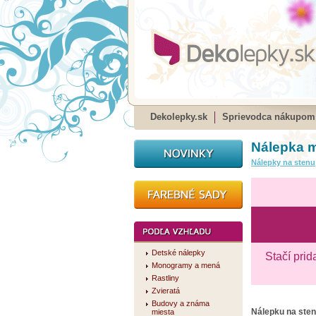
Dekolepky.sk
Sprievodca nákupom
Nálepka m
Nálepky na stenu
Detské nálepky
Stačí prid
Monogramy a mená
Rastliny
Zvieratá
Budovy a známa
Nálepku na ste
miesta