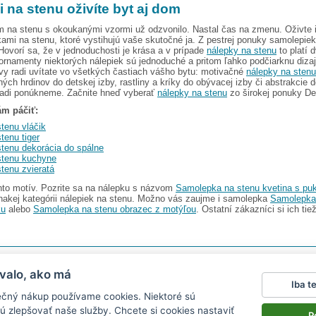
 na stenu oživíte byt aj dom
 na stenu s okoukanými vzormi už odzvonilo. Nastal čas na zmenu. Oživte i
ami na stenu, ktoré vystihujú vaše skutočné ja. Z pestrej ponuky samolepiek 
Hovorí sa, že v jednoduchosti je krása a v prípade
nálepky na stenu
to platí 
rnamenty niektorých nálepiek sú jednoduché a pritom ľahko podčiarknu dizajn
y radi uvítate vo všetkých častiach vášho bytu: motivačné
nálepky na sten
ých hrdinov do detskej izby, rastliny a kríky do obývacej izby či abstrakcie d
radi ponúkneme. Začnite hneď vyberať
nálepky na stenu
zo širokej ponuky De
ám páčiť:
tenu vláčik
tenu tiger
stenu dekorácia do spálne
stenu kuchyne
tenu zvieratá
nto motív. Pozrite sa na nálepku s názvom
Samolepka na stenu kvetina s pu
nakej kategórii nálepiek na stenu. Možno vás zaujme i samolepka
Samolepka
ku
alebo
Samolepka na stenu obrazec z motýľou
. Ostatní zákazníci si ich tiež
I s.r.o.
V ponuke nájdete
2486 nálepiek na stenu
valo, ako má
Iba t
Magazín
|
Obchodné podmienky
|
Ochrana osobných údajov
|
Cookies
|
Reklamačný poriad
ečný nákup používame cookies. Niektoré sú
ťa v aute
|
kühlschrankmagnete
|
logoprinty
|
magnesy ze zdjęciem
|
samolepky na zeď
|
hod
ú zlepšovať naše služby. Chcete si
cookies nastaviť
P