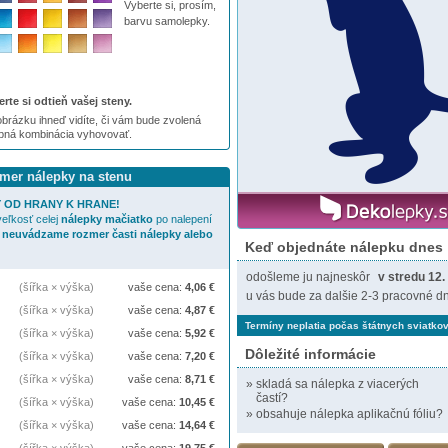
Vyberte si, prosím,
barvu samolepky.
rte si odtieň vašej steny.
brázku ihneď vidíte, či vám bude zvolená
ebná kombinácia vyhovovať.
zmer nálepky na stenu
 OD HRANY K HRANE!
eľkosť celej
nálepky
mačiatko
po nalepení
 neuvádzame rozmer časti nálepky alebo
Keď objednáte nálepku dnes
odošleme ju najneskôr
v stredu 12.
(šířka × výška)
vaše cena:
4,06
€
u vás bude za dalšie 2-3 pracovné dn
(šířka × výška)
vaše cena:
4,87
€
Termíny neplatia počas štátnych sviatkov
(šířka × výška)
vaše cena:
5,92
€
Dôležité informácie
(šířka × výška)
vaše cena:
7,20
€
(šířka × výška)
vaše cena:
8,71
€
»
skladá sa nálepka z viacerých
častí?
(šířka × výška)
vaše cena:
10,45
€
»
obsahuje nálepka aplikačnú fóliu?
(šířka × výška)
vaše cena:
14,64
€