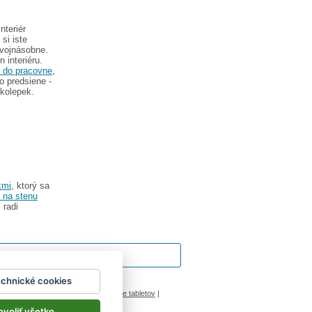
nteriér
si iste
dvojnásobne.
 interiéru.
u do pracovne
,
o predsiene -
kolepek.
kmi
, ktorý sa
 na stenu
 radi
echnické cookies
ok
|
Impressum
inový manžel česká lípa
|
porovnanie tabletov
|
ovoliť všetko