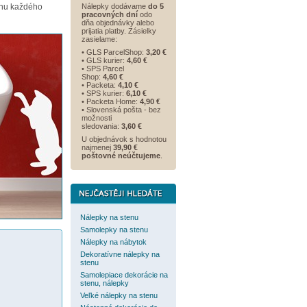
enu každého
Nálepky dodávame
do 5
pracovných dní
odo
dňa objednávky alebo
prijatia platby. Zásielky
zasielame:
• GLS ParcelShop:
3,20 €
• GLS kurier:
4,60 €
• SPS Parcel
Shop:
4,60 €
• Packeta:
4,10 €
• SPS kurier:
6,10 €
• Packeta Home:
4,90 €
• Slovenská pošta - bez
možnosti
sledovania:
3,60 €
U objednávok s hodnotou
najmenej
39,90 €
poštovné neúčtujeme
.
Nálepky na stenu
Samolepky na stenu
Nálepky na nábytok
Dekoratívne nálepky na
stenu
Samolepiace dekorácie na
stenu, nálepky
Veľké nálepky na stenu