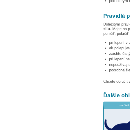
pod ostrým u
Pravidlá p
Dôležitým pravi
silu.
Majte na p
poničiť, pokrčiť
pri lepení v
ak polepujet
zaistite čis
pri lepení n
nepoužívajte
podrobnejši
Chcete doručit 
Ďalšie o
mačiatk