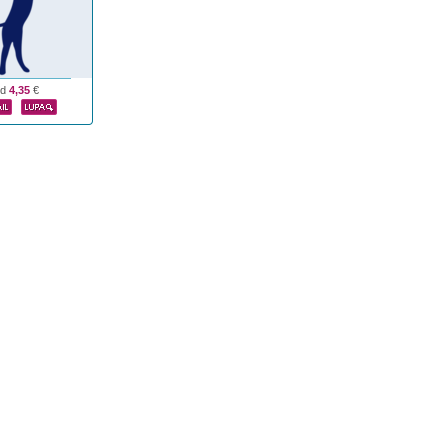
od
4,35
€