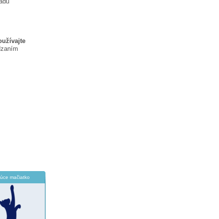
ladu
oužívajte
dzaním
júce mačiatko