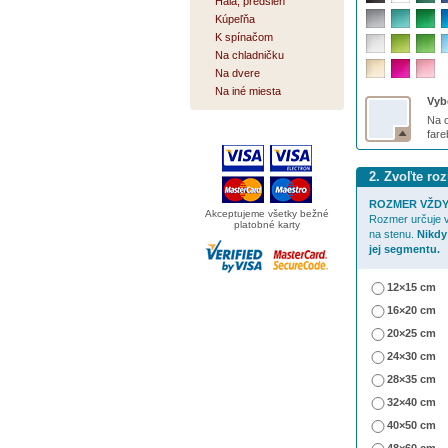
Hala, predsieň
Kúpeľňa
K spínačom
Na chladničku
Na dvere
Na iné miesta
Vybe
Na o
far
2. Zvoľte ro
ROZMER VŽDY
Akceptujeme všetky bežné
Rozmer určuje v
platobné karty
na stenu.
Nikdy
jej segmentu.
12×15 cm
16×20 cm
20×25 cm
24×30 cm
28×35 cm
32×40 cm
40×50 cm