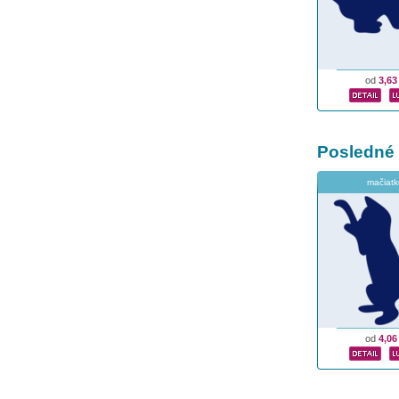
od
3,63
Posledné
mačiatk
od
4,06