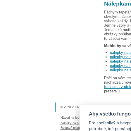
Nálepkami
Fádnym tapetám
skvelými nálepk
vyberie každý. 
Jemné vzory a o
Tematické motív
obrázky obľúben
to všetko vám 
Mohlo by sa v
nálepky na s
nálepky na s
nálepky na 
nálepky na 
nálepky na s
Páči sa vám te
nachádza v rov
futbalista v úto
prezerajú.
© 2020-2026 Dekolepky.sk prevádzkuje
DOKI DOK
Aby všetko fungo
Návod na lepenie
|
Životnosť nálepiek na stenu
|
Pre spoľahlivý a bezp
nálepky na auto
|
magnetky s fotkou
|
nálepky die
živicové nálepky
|
fotokalendáre
potrebné, iné pomáhaj