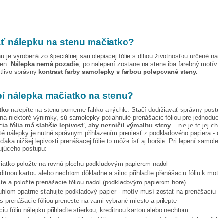
ť nálepku na stenu
mačiatko
?
u je vyrobená zo špeciálnej samolepiacej fólie s dlhou životnosťou určené n
ien.
Nálepka nemá pozadie
, po nalepení zostane na stene iba farebný motív
stlivo správny
kontrast farby samolepky s farbou polepované steny.
pí nálepka
mačiatko
na stenu?
tko
nalepíte na stenu pomerne ľahko a rýchlo. Stačí dodržiavať správny post
na niektoré výnimky, sú samolepky potiahnuté prenášacie fóliou pre jednoduc
ia fólia má slabšie lepivosť, aby nezničil výmaľbu steny
– nie je to jej c
ité nálepky je nutné správnym přihlazením preniesť z podkladového papiera - 
vďaka nižšej lepivosti prenášacej fólie to môže ísť aj horšie. Pri lepení samo
ujúceho postupu:
iatko
položte na rovnú plochu podkladovým papierom nadol
editnou kartou alebo nechtom dôkladne a silno přihlaďte přenášaciu fóliu k mo
te a položte prenášacie fóliou nadol (podkladovým papierom hore)
hlom opatrne sťahujte podkladový papier - motív musí zostať na prenášaciu f
s prenášacie fóliou preneste na vami vybrané miesto a prilepte
iu fóliu nálepku přihlaďte stierkou, kreditnou kartou alebo nechtom