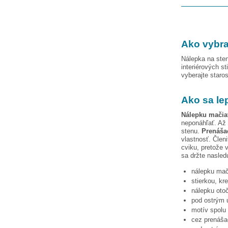
Ako vybra
Nálepka na sten
interiérových st
vyberajte staro
Ako sa le
Nálepku
mačia
neponáhľať. Až 
stenu.
Prenášac
vlastnosť. Člen
cviku, pretože 
sa držte nasled
nálepku
mač
stierkou, kr
nálepku otoč
pod ostrým u
motív spolu 
cez prenášac