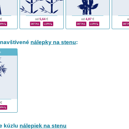
€
od
5,64
€
od
4,87
€
 navštívené
nálepky na stenu
:
s
€
e kúzlu
nálepiek na stenu