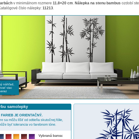
farbách
v minimálnom rozmere
11.8×20 cm
.
Nálepka na stenu bambus
ozdobí st
 Katalógové číslo nálepky:
11213
.
čný náhľad,
vať viac
naraz
arbu samolepky
FARIEB JE ORIENTAČNÝ.
e sa môžu líšiť od odtieňa skutočnej fólie,
ôže byť tolerancia vo farebnom tóne.
Vybraná barva: