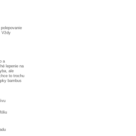
a polepovanie
. Vždy
p a
hé lepenie na
hyba, ale
chce to trochu
lepky
bambus
tívu
óliu
ladu