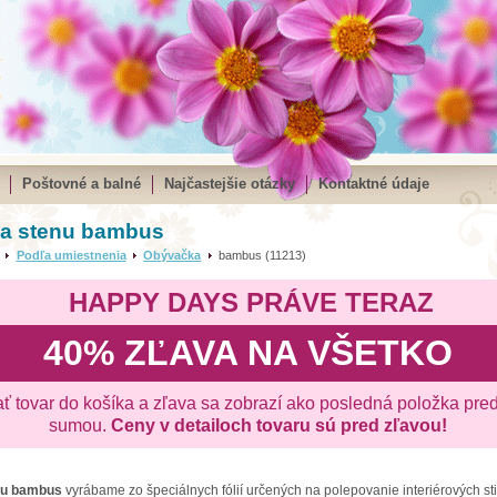
Poštovné a balné
Najčastejšie otázky
Kontaktné údaje
na stenu bambus
Podľa umiestnenia
Obývačka
bambus (11213)
HAPPY DAYS PRÁVE TERAZ
40% ZĽAVA NA VŠETKO
ať tovar do košíka a zľava sa zobrazí ako posledná položka pre
sumou.
Ceny v detailoch tovaru sú pred zľavou!
nu
bambus
vyrábame zo špeciálnych fólií určených na polepovanie interiérových st