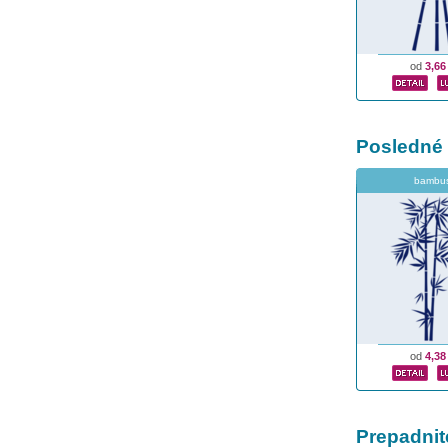
od
3,66
Posledné
bambu
od
4,38
Prepadnit