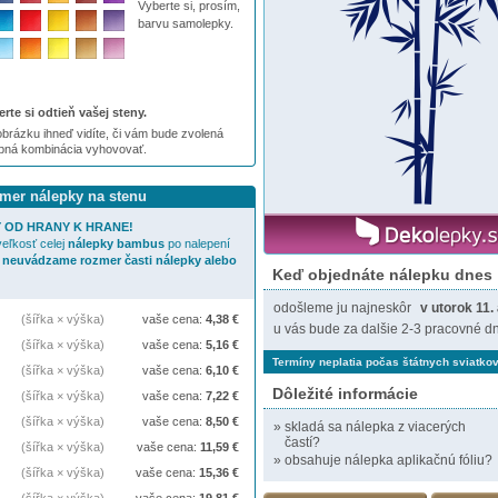
Vyberte si, prosím,
barvu samolepky.
rte si odtieň vašej steny.
brázku ihneď vidíte, či vám bude zvolená
ebná kombinácia vyhovovať.
zmer nálepky na stenu
 OD HRANY K HRANE!
eľkosť celej
nálepky
bambus
po nalepení
 neuvádzame rozmer časti nálepky alebo
Keď objednáte nálepku dnes
odošleme ju najneskôr
v utorok 11.
(šířka × výška)
vaše cena:
4,38
€
u vás bude za dalšie 2-3 pracovné dn
(šířka × výška)
vaše cena:
5,16
€
Termíny neplatia počas štátnych sviatkov
(šířka × výška)
vaše cena:
6,10
€
Dôležité informácie
(šířka × výška)
vaše cena:
7,22
€
(šířka × výška)
vaše cena:
8,50
€
»
skladá sa nálepka z viacerých
častí?
(šířka × výška)
vaše cena:
11,59
€
»
obsahuje nálepka aplikačnú fóliu?
(šířka × výška)
vaše cena:
15,36
€