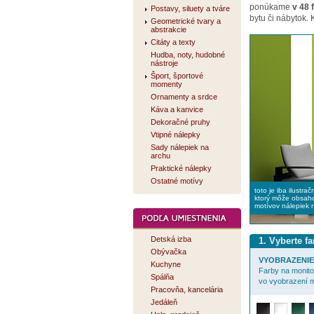
ponúkame
v 48 
Postavy, siluety a tváre
bytu či nábytok.
Geometrické tvary a
abstrakcie
Citáty a texty
Hudba, noty, hudobné
nástroje
Šport, športové
momenty
Ornamenty a srdce
Káva a kanvice
Dekoračné pruhy
Vtipné nálepky
Sady nálepiek na
archu
Praktické nálepky
Ostatné motívy
toto je iba ilustra
ktorý môže obsaho
motívov nálepiek 
Detská izba
1. Vyberte f
Obývačka
VYOBRAZENIE 
Kuchyne
Farby na monitor
Spálňa
vo vyobrazení m
Pracovňa, kancelária
Jedáleň