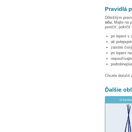
Pravidlá p
Dôležitým pravi
silu.
Majte na p
poničiť, pokrčiť
pri lepení v
ak polepujet
zaistite čis
pri lepení n
nepoužívajte
podrobnejši
Chcete doručit 
Ďalšie o
tri bamb