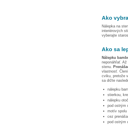
Ako vybra
Nálepka na sten
interiérových st
vyberajte staro
Ako sa le
Nálepku
bamb
neponáhľať. Až 
stenu.
Prenášac
vlastnosť. Člen
cviku, pretože 
sa držte nasled
nálepku
bam
stierkou, kr
nálepku otoč
pod ostrým u
motív spolu 
cez prenášac
pod ostrým u