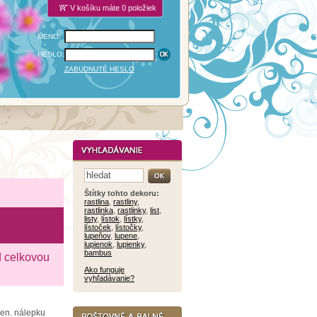
V košíku máte 0 položiek
MENO:
HESLO:
ZABUDNUTÉ HESLO
Štítky tohto dekoru:
rastlina
,
rastliny
,
rastlinka
,
rastlinky
,
list
,
listy
,
lístok
,
lístky
,
lístoček
,
lístočky
,
lupeňov
,
lupene
,
lupienok
,
lupienky
,
bambus
d celkovou
Ako funguje
vyhľadávanie?
ien. nálepku