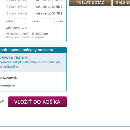
(šířka × výška)
vaše cena:
19,81
€
(šířka × výška)
vaše cena:
24,96
€
(šířka × výška)
vaše cena:
30,79
€
šířka:
výška:
v cm
vaše cena:
...
€
Minimální rozměr:
11.8×20 cm
.
Menší rozměr nelze vyrobit.
ôsob lepenia nálepky na stenu
LEPKY S TEXTOM!
rkadlovo nálepku obsahujúce text, bude po
u nečitateľný.
 znázornená
prevrátene
ks