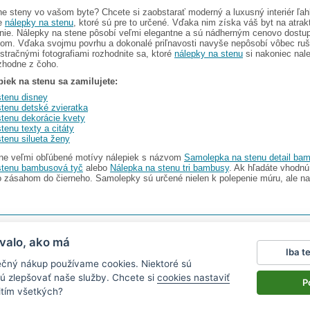
e steny vo vašom byte? Chcete si zaobstarať moderný a luxusný interiér ľah
te
nálepky na stenu
, ktoré sú pre to určené. Vďaka nim získa váš byt na atrakt
nie. Nálepky na stene pôsobí veľmi elegantne a sú nádherným cenovo dost
om. Vďaka svojmu povrhu a dokonalé priľnavosti navyše nepôsobí vôbec ruš
ustračnými fotografiami rozhodnite sa, ktoré
nálepky na stenu
si nakoniec nale
ozhodne z čoho.
piek na stenu sa zamilujete:
stenu disney
stenu detské zvieratka
stenu dekorácie kvety
tenu texty a citáty
tenu silueta ženy
tene veľmi obľúbené motívy nálepiek s názvom
Samolepka na stenu detail ba
stenu bambusová tyč
alebo
Nálepka na stenu tri bambusy
. Ak hľadáte vhodnú
to zásahom do čierneho. Samolepky sú určené nielen k polepenie múru, ale nap
I s.r.o.
V ponuke nájdete
2486 nálepiek na stenu
valo, ako má
Iba t
Magazín
|
Obchodné podmienky
|
Ochrana osobných údajov
|
Cookies
|
Reklamačný poriad
ečný nákup používame cookies. Niektoré sú
ťa v aute
|
kühlschrankmagnete
|
logoprinty
|
magnesy ze zdjęciem
|
samolepky na zeď
|
hod
ú zlepšovať naše služby. Chcete si
cookies nastaviť
P
itím všetkých?
ovinný vystaviť kupujúcemu účtenku.
rávcu dane on-line; v prípade technického výpadku potom najneskôr do 48 hodín.