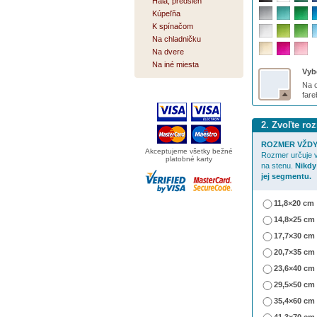
Hala, predsieň
Kúpeľňa
K spínačom
Na chladničku
Na dvere
Na iné miesta
Vybe
Na o
far
2. Zvoľte ro
ROZMER VŽDY
Akceptujeme všetky bežné
Rozmer určuje v
platobné karty
na stenu.
Nikdy
jej segmentu.
11,8×20 cm
14,8×25 cm
17,7×30 cm
20,7×35 cm
23,6×40 cm
29,5×50 cm
35,4×60 cm