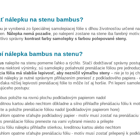
ť nálepku na stenu
bambus
?
u je vyrobená zo špeciálnej samolepiacej fólie s dlhou životnosťou určené n
ien.
Nálepka nemá pozadie
, po nalepení zostane na stene iba farebný motív
stlivo správny
kontrast farby samolepky s farbou polepované steny.
pí nálepka
bambus
na stenu?
us
nalepíte na stenu pomerne ľahko a rýchlo. Stačí dodržiavať správny postu
na niektoré výnimky, sú samolepky potiahnuté prenášacie fóliou pre jednoduc
ia fólia má slabšie lepivosť, aby nezničil výmaľbu steny
– nie je to jej c
ité nálepky je nutné správnym přihlazením preniesť z podkladového papiera - 
vďaka nižšej lepivosti prenášacej fólie to môže ísť aj horšie. Pri lepení samo
ujúceho postupu:
bus
položte na rovnú plochu podkladovým papierom nadol
editnou kartou alebo nechtom dôkladne a silno přihlaďte přenášaciu fóliu k mo
te a položte prenášacie fóliou nadol (podkladovým papierom hore)
hlom opatrne sťahujte podkladový papier - motív musí zostať na prenášaciu f
s prenášacie fóliou preneste na vami vybrané miesto a prilepte
iu fóliu nálepku přihlaďte stierkou, kreditnou kartou alebo nechtom
hlom opatrne sťahujte prenášaciu fóliu - motív musí zostať prilepený k podk