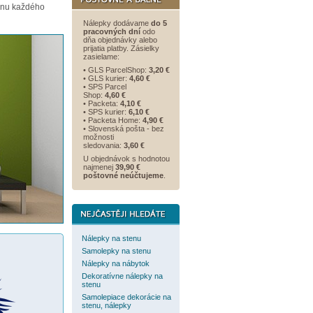
enu každého
Nálepky dodávame
do 5
pracovných dní
odo
dňa objednávky alebo
prijatia platby. Zásielky
zasielame:
• GLS ParcelShop:
3,20 €
• GLS kurier:
4,60 €
• SPS Parcel
Shop:
4,60 €
• Packeta:
4,10 €
• SPS kurier:
6,10 €
• Packeta Home:
4,90 €
• Slovenská pošta - bez
možnosti
sledovania:
3,60 €
U objednávok s hodnotou
najmenej
39,90 €
poštovné neúčtujeme
.
Nálepky na stenu
Samolepky na stenu
Nálepky na nábytok
Dekoratívne nálepky na
stenu
Samolepiace dekorácie na
stenu, nálepky