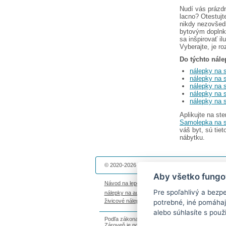
Nudí vás prázdn
lacno? Otestuj
nikdy nezovšed
bytovým doplnk
sa inšpirovať il
Vyberajte, je r
Do týchto nále
nálepky na 
nálepky na 
nálepky na 
nálepky na s
nálepky na s
Aplikujte na s
Samolepka na 
váš byt, sú tie
nábytku.
© 2020-2026 Dekolepky.sk prevádzkuje
DOKI DOK
Aby všetko fungo
Návod na lepenie
|
Životnosť nálepiek na stenu
|
Pre spoľahlivý a bezp
nálepky na auto
|
magnetky s fotkou
|
nálepky die
živicové nálepky
|
fotokalendáre
potrebné, iné pomáhaj
alebo súhlasíte s použ
Podľa zákona o evidencii tržieb je predávajúci p
Zároveň je povinný zaevidovať prijatú tržbu u sp