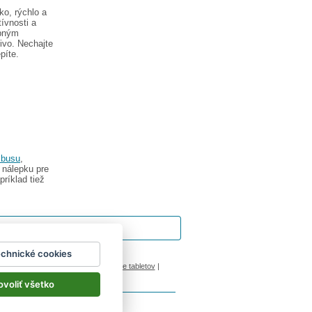
ko, rýchlo a
ívnosti a
upným
ivo. Nechajte
píte.
mbusu
,
 nálepku pre
ríklad tiež
echnické cookies
ok
|
Impressum
inový manžel česká lípa
|
porovnanie tabletov
|
ovoliť všetko