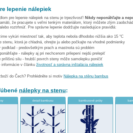
re lepenie nálepiek
dlom pre lepenie nálepiek na stenu je trpezlivosť!
Nikdy neponáhľajte a nep
amäti, že pracujete s veľmi tenkým materiálom, ktorý môžete zlým zaobchá
 alebo roztrhnúť. Pre správne lepenie dodržujte nasledujúce pravidlá:
 zime vykúri miestnosť tak, aby teplota nebola dlhodobo nižšia ako 15 °C
e stenu, ktorá je chladná, ohrejte ju alebo počkajte na vhodné podmienky
tý podklad - predovšetkým prach a mastnota sú problém
eponáhľajte - nálepky aj pri nechcenom prilepení nejdú prelepiť
 prílišnú silu - hrubší povrch steny môže samolepku poničiť
e informácie v článku
životnosť a správna inštalácia nálepiek
zboží do Čech? Prohlédněte si motiv
Nálepka na stěnu bambus
bľúbené
nálepky na stenu
:
usy
detail bambusu
bambusové prúty
bam