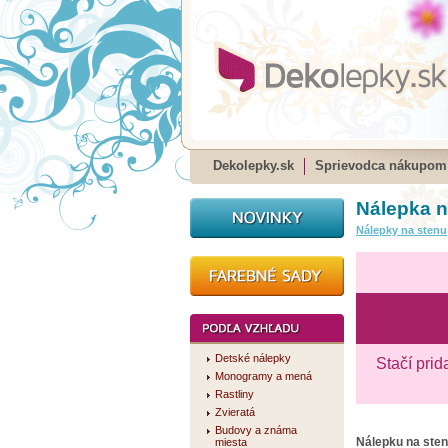
Dekolepky.sk
Sprievodca nákupom
Nálepka 
Nálepky na stenu
Detské nálepky
Stačí prid
Monogramy a mená
Rastliny
Zvieratá
Budovy a známa
Nálepku na ste
miesta