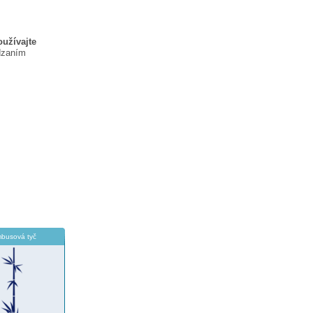
oužívajte
dzaním
busová tyč