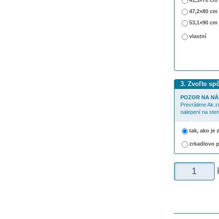
41,3×70 cm
47,2×80 cm
53,1×90 cm
vlastní
3. Zvoľte sp
POZOR NA NÁ
Prevrátime Ak z
nalepení na sten
tak, ako je
zrkadlovo 