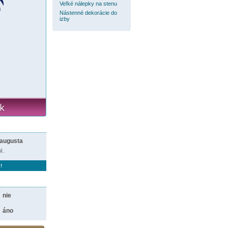
Veľké nálepky na stenu
Nástenné dekorácie do
izby
 augusta
i.
!
nie
áno