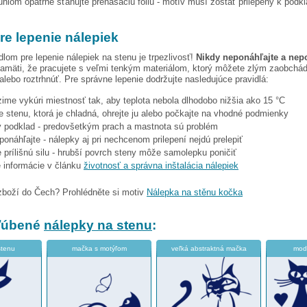
hlom opatrne sťahujte prenášaciu fóliu - motív musí zostať prilepený k podk
re lepenie nálepiek
dlom pre lepenie nálepiek na stenu je trpezlivosť!
Nikdy neponáhľajte a nep
amäti, že pracujete s veľmi tenkým materiálom, ktorý môžete zlým zaobchá
 alebo roztrhnúť. Pre správne lepenie dodržujte nasledujúce pravidlá:
 zime vykúri miestnosť tak, aby teplota nebola dlhodobo nižšia ako 15 °C
e stenu, ktorá je chladná, ohrejte ju alebo počkajte na vhodné podmienky
tý podklad - predovšetkým prach a mastnota sú problém
eponáhľajte - nálepky aj pri nechcenom prilepení nejdú prelepiť
 prílišnú silu - hrubší povrch steny môže samolepku poničiť
e informácie v článku
životnosť a správna inštalácia nálepiek
zboží do Čech? Prohlédněte si motiv
Nálepka na stěnu kočka
bľúbené
nálepky na stenu
:
stenu
mačka s motýľom
veľká abstraktná mačka
mod