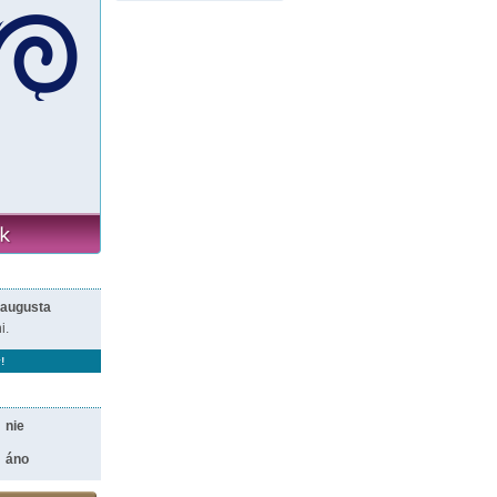
 augusta
i.
!
nie
áno