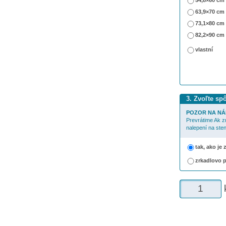
54,8×60 cm
63,9×70 cm
73,1×80 cm
82,2×90 cm
vlastní
3. Zvoľte sp
POZOR NA NÁ
Prevrátime Ak z
nalepení na sten
tak, ako je
zrkadlovo 