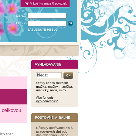
V košíku máte 0 položiek
MENO:
HESLO:
ZABUDNUTÉ HESLO
Štítky tohto dekoru:
mačka
,
mačky
,
mačička
,
mačičky
,
mica
,
mícy
Ako funguje
vyhľadávanie?
d celkovou
Nálepky dodávame
do 5
pracovných dní
odo
ch stien.
dňa objednávky alebo