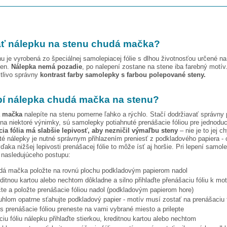
ť nálepku na stenu
chudá mačka
?
u je vyrobená zo špeciálnej samolepiacej fólie s dlhou životnosťou určené n
ien.
Nálepka nemá pozadie
, po nalepení zostane na stene iba farebný motív
stlivo správny
kontrast farby samolepky s farbou polepované steny.
pí nálepka
chudá mačka
na stenu?
 mačka
nalepíte na stenu pomerne ľahko a rýchlo. Stačí dodržiavať správny 
na niektoré výnimky, sú samolepky potiahnuté prenášacie fóliou pre jednoduc
ia fólia má slabšie lepivosť, aby nezničil výmaľbu steny
– nie je to jej c
ité nálepky je nutné správnym přihlazením preniesť z podkladového papiera - 
vďaka nižšej lepivosti prenášacej fólie to môže ísť aj horšie. Pri lepení samo
 nasledujúceho postupu:
dá mačka
položte na rovnú plochu podkladovým papierom nadol
editnou kartou alebo nechtom dôkladne a silno přihlaďte přenášaciu fóliu k mo
te a položte prenášacie fóliou nadol (podkladovým papierom hore)
hlom opatrne sťahujte podkladový papier - motív musí zostať na prenášaciu f
s prenášacie fóliou preneste na vami vybrané miesto a prilepte
iu fóliu nálepku přihlaďte stierkou, kreditnou kartou alebo nechtom