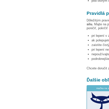
pod ostrým u
Pravidlá p
Dôležitým pravi
silu.
Majte na p
poničiť, pokrčiť
pri lepení v
ak polepujet
zaistite čis
pri lepení n
nepoužívajte
podrobnejši
Chcete doručit 
Ďalšie o
mačka na 