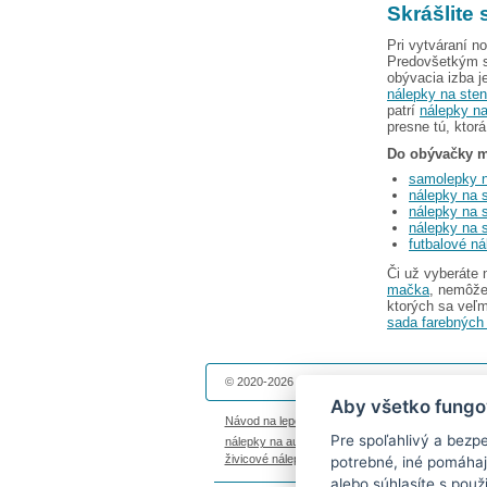
Skrášlite
Pri vytváraní n
Predovšetkým s
obývacia izba 
nálepky na ste
patrí
nálepky na
presne tú, ktorá
Do obývačky mô
samolepky n
nálepky na s
nálepky na s
nálepky na s
futbalové ná
Či už vyberáte
mačka
, nemôže
ktorých sa veľ
sada farebných
© 2020-2026 Dekolepky.sk prevádzkuje
DOKI DOK
Aby všetko fungo
Návod na lepenie
|
Životnosť nálepiek na stenu
|
Pre spoľahlivý a bezp
nálepky na auto
|
magnetky s fotkou
|
nálepky die
živicové nálepky
|
fotokalendáre
potrebné, iné pomáhaj
alebo súhlasíte s použ