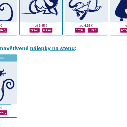
€
od
3,95
€
od
4,15
€
 navštívené
nálepky na stenu
:
čka
€