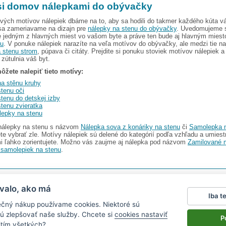
 si domov nálepkami do obývačky
ových motívov nálepiek dbáme na to, aby sa hodili do takmer každého kúta v
a zameriavame na dizajn pre
nálepky na stenu do obývačky
. Uvedomujeme s
je jedným z hlavných miest vo vašom byte a práve ten bude aj hlavným mies
nu
. V ponuke nálepiek narazíte na veľa motívov do obývačky, ale medzi tie na
 stenu strom
, púpava či citáty. Prejdite si ponuku stoviek motívov nálepiek a
 zútulnia váš byt.
žete nalepiť tieto motívy:
a stěnu kruhy
tenu oči
tenu do detskej izby
tenu zvieratka
lepky na stenu
 nálepky na stenu s názvom
Nálepka sova z konáriky na stenu
či
Samolepka n
te vybrať zle. Motívy nálepiek sú delené do kategórií podľa vzhľadu a umiest
mi ľahko zorientujete. Možno vás zaujme aj nálepka pod názvom
Zamilované 
 samolepiek na stenu
.
I s.r.o.
V ponuke nájdete
2486 nálepiek na stenu
valo, ako má
Iba t
Magazín
|
Obchodné podmienky
|
Ochrana osobných údajov
|
Cookies
|
Reklamačný poriad
ečný nákup používame cookies. Niektoré sú
ťa v aute
|
kühlschrankmagnete
|
logoprinty
|
magnesy ze zdjęciem
|
samolepky na zeď
|
hod
ú zlepšovať naše služby. Chcete si
cookies nastaviť
P
itím všetkých?