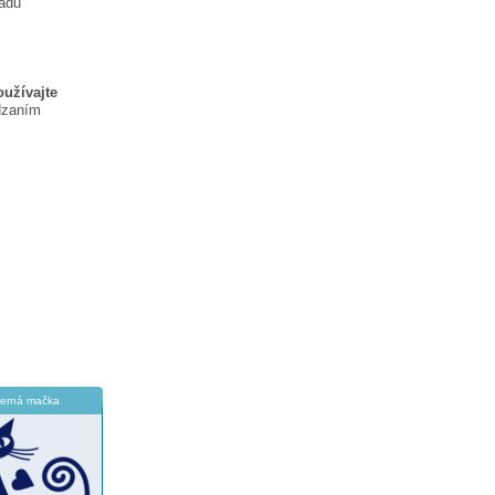
ladu
oužívajte
dzaním
erná mačka