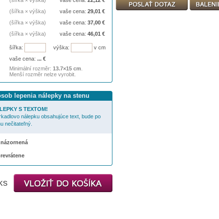
(šířka × výška)
vaše cena:
22,12
€
(šířka × výška)
vaše cena:
29,01
€
(šířka × výška)
vaše cena:
37,00
€
(šířka × výška)
vaše cena:
46,01
€
šířka:
výška:
v cm
vaše cena:
...
€
Minimální rozměr:
13.7×15 cm
.
Menší rozměr nelze vyrobit.
ôsob lepenia nálepky na stenu
LEPKY S TEXTOM!
rkadlovo nálepku obsahujúce text, bude po
u nečitateľný.
 znázornená
prevrátene
ks