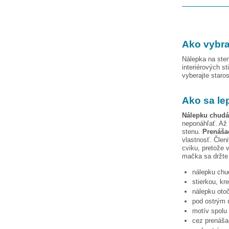
Ako vybra
Nálepka na sten
interiérových st
vyberajte staro
Ako sa le
Nálepku
chudá
neponáhľať. Až 
stenu.
Prenášac
vlastnosť. Člen
cviku, pretože 
mačka
sa držte
nálepku
chu
stierkou, kr
nálepku otoč
pod ostrým u
motív spolu 
cez prenášac