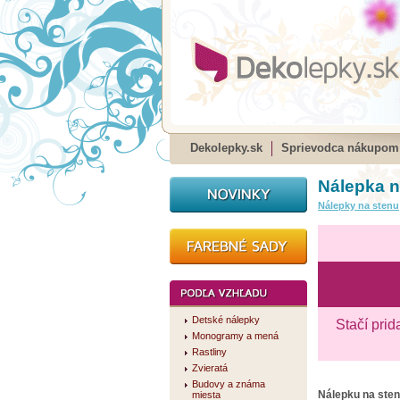
Dekolepky.sk
Sprievodca nákupom
Nálepka 
Nálepky na stenu
Detské nálepky
Stačí prid
Monogramy a mená
Rastliny
Zvieratá
Budovy a známa
Nálepku na ste
miesta