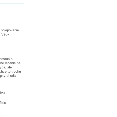
a polepovanie
. Vždy
postup a
hé lepenie na
hyba, ale
chce to trochu
lepky
chudá
tívu
óliu