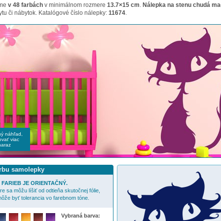
ame
v 48 farbách
v minimálnom rozmere
13.7×15 cm
.
Nálepka na stenu chudá m
tu či nábytok. Katalógové číslo nálepky:
11674
.
čný náhľad,
vať viac
naraz
arbu samolepky
FARIEB JE ORIENTAČNÝ.
e sa môžu líšiť od odtieňa skutočnej fólie,
ôže byť tolerancia vo farebnom tóne.
Vybraná barva: