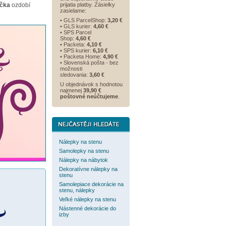
ačka
ozdobí
prijatia platby. Zásielky
zasielame:
• GLS ParcelShop:
3,20 €
• GLS kurier:
4,60 €
• SPS Parcel
Shop:
4,60 €
• Packeta:
4,10 €
• SPS kurier:
6,10 €
• Packeta Home:
4,90 €
• Slovenská pošta - bez
možnosti
sledovania:
3,60 €
U objednávok s hodnotou
najmenej
39,90 €
poštovné neúčtujeme
.
Nálepky na stenu
Samolepky na stenu
Nálepky na nábytok
Dekoratívne nálepky na
stenu
Samolepiace dekorácie na
stenu, nálepky
Veľké nálepky na stenu
Nástenné dekorácie do
izby