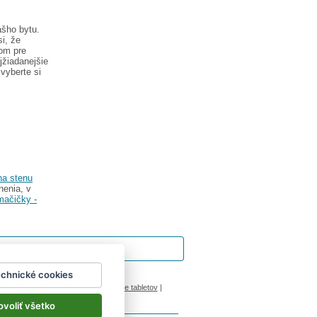
ášho bytu.
i, že
tom pre
jžiadanejšie
 vyberte si
a stenu
nenia, v
mačičky -
echnické cookies
ok
|
Impressum
inový manžel česká lípa
|
porovnanie tabletov
|
ovoliť všetko