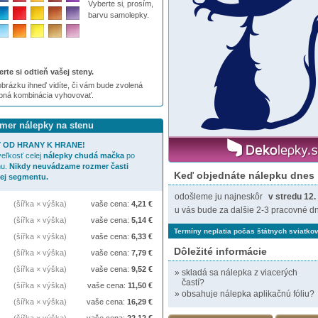
Vyberte si, prosím,
barvu samolepky.
rte si odtieň vašej steny.
brázku ihneď vidíte, či vám bude zvolená
ebná kombinácia vyhovovať.
zmer nálepky na stenu
 OD HRANY K HRANE!
eľkosť celej
nálepky
chudá mačka
po
nu.
Nikdy neuvádzame rozmer časti
Keď objednáte nálepku dnes
jej segmentu.
odošleme ju najneskôr
v stredu 12.
(šířka × výška)
vaše cena:
4,21
€
u vás bude za dalšie 2-3 pracovné dn
(šířka × výška)
vaše cena:
5,14
€
Termíny neplatia počas štátnych sviatkov
(šířka × výška)
vaše cena:
6,33
€
Dôležité informácie
(šířka × výška)
vaše cena:
7,79
€
(šířka × výška)
vaše cena:
9,52
€
»
skladá sa nálepka z viacerých
častí?
(šířka × výška)
vaše cena:
11,50
€
»
obsahuje nálepka aplikačnú fóliu?
(šířka × výška)
vaše cena:
16,29
€