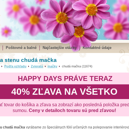
Poštovné a balné
Najčastejšie otázky
Kontaktné údaje
na stenu chudá mačka
Podľa vzhľadu
Zvieratá
mačky
chudá mačka (11674)
HAPPY DAYS PRÁVE TERAZ
40% ZĽAVA NA VŠETKO
ať tovar do košíka a zľava sa zobrazí ako posledná položka pre
sumou.
Ceny v detailoch tovaru sú pred zľavou!
nu
chudá mačka
vyrábame zo špeciálnych fólií určených na polepovanie interiérový