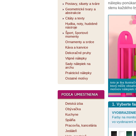
nálepku ponúk
Postavy, siluety a tváre
stenu každého by
Geometrické tvary a
abstrakcie
Citáty a texty
Hudba, noty, hudobné
nástroje
Šport, športové
momenty
Ornamenty a srdce
Káva a kanvice
Dekoračné pruhy
Vtipné nálepky
Sady nálepiek na
archu
Praktické nálepky
Ostatné motívy
toto je iba ilustra
ktorý môže obsaho
motívov nálepiek 
Detská izba
1. Vyberte f
Obývačka
VYOBRAZENIE 
Kuchyne
Farby na monitor
Spálňa
vo vyobrazení m
Pracovňa, kancelária
Jedáleň