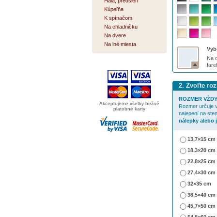
Hala, predsieň
Kúpeľňa
K spínačom
Na chladničku
Na dvere
Na iné miesta
Vybe
Na o
far
2. Zvoľte ro
ROZMER VŽDY
Akceptujeme všetky bežné
Rozmer určuje v
platobné karty
nalepení na ste
nálepky alebo 
13,7×15 cm
18,3×20 cm
22,8×25 cm
27,4×30 cm
32×35 cm
36,5×40 cm
45,7×50 cm