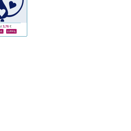
od
3,76
€