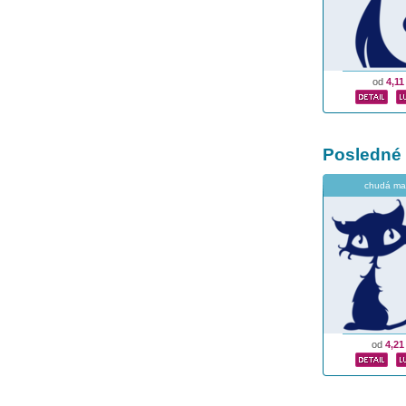
od
4,11
Posledné
chudá ma
od
4,21