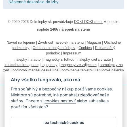
Nástenné dekorácie do izby
© 2020-2026 Dekolepky.sk prevádzkuje
DOKI DOKI s.r.o.
V ponuke
nájdete
2486 nálepiek na stenu
Návod na lepenie
|
Životnosť nálepiek na stenu
|
Magazín
|
Obchodné
podmienky
|
Ochrana osobných údajov
|
Cookies
|
Reklamačný
poriadok
|
Impressum
nálepky na auto
|
magnetky s fotkou
|
nálepky dieťa v aute
|
kühlschrankmagnete
|
logoprinty
|
magnesy ze zdjęciem
|
samolepky na
zeď
|
hodinový manžel česká lípa
|
porovnanie tabletov
|
živicové nálepky
|
fotokalendáre
Aby všetko fungovalo, ako má
Pre spoľahlivý a bezpečný nákup používame cookies.
Niektoré sú potrebné, iné pomáhajú zlepšovať naše
služby. Chcete si
cookies nastaviť
alebo súhlasíte s
použitím všetkých?
Akceptujeme všetky bežné platobné karty
Iba technické cookies