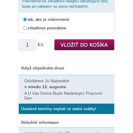
Prevrátime Ak zrkadlovo nálepku obsahujúce text,
bude po nalepení na stenu nečitateľný.
tak, ako je znázornená
zrkadlovo prevrátene
ks
Když objednáte dnes
Odošleme Ju Najneskôr
v stredu 12. augusta
A U Vás Doma Bude Následující Pracovní
Den.
Uvedené termíny neplatí ve statní svátky!
Důležité informace