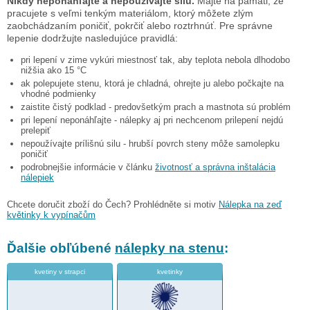
Nikdy neponáhľajte a nepoužívajte silu.
Majte na pamäti, že
pracujete s veľmi tenkým materiálom, ktorý môžete zlým
zaobchádzaním poničiť, pokrčiť alebo roztrhnúť. Pre správne
lepenie dodržujte nasledujúce pravidlá:
pri lepení v zime vykúri miestnosť tak, aby teplota nebola dlhodobo
nižšia ako 15 °C
ak polepujete stenu, ktorá je chladná, ohrejte ju alebo počkajte na
vhodné podmienky
zaistite čistý podklad - predovšetkým prach a mastnota sú problém
pri lepení neponáhľajte - nálepky aj pri nechcenom prilepení nejdú
prelepiť
nepoužívajte prílišnú silu - hrubší povrch steny môže samolepku
poničiť
podrobnejšie informácie v článku
životnosť a správna inštalácia
nálepiek
Chcete doručit zboží do Čech? Prohlédněte si motiv
Nálepka na zeď
květinky k vypínačům
Ďalšie obľúbené
nálepky na stenu
:
kvetiny v strapci
kvetinky