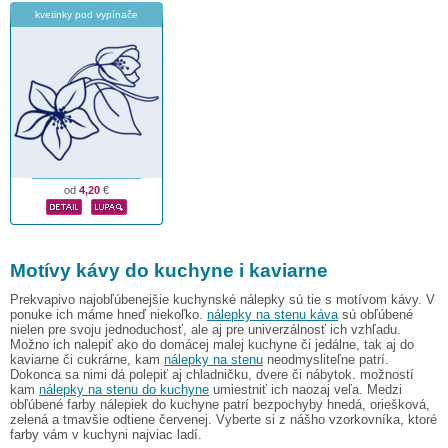
kvetinky pod vypínače
od
4,20
€
Motívy kávy do kuchyne i kaviarne
Prekvapivo najobľúbenejšie kuchynské nálepky sú tie s motívom kávy. V
ponuke ich máme hneď niekoľko.
nálepky na stenu káva
sú obľúbené
nielen pre svoju jednoduchosť, ale aj pre univerzálnosť ich vzhľadu.
Možno ich nalepiť ako do domácej malej kuchyne či jedálne, tak aj do
kaviarne či cukrárne, kam
nálepky na stenu
neodmysliteľne patrí.
Dokonca sa nimi dá polepiť aj chladničku, dvere či nábytok. možností
kam
nálepky na stenu do kuchyne
umiestniť ich naozaj veľa. Medzi
obľúbené farby nálepiek do kuchyne patrí bezpochyby hnedá, oriešková,
zelená a tmavšie odtiene červenej. Vyberte si z nášho vzorkovníka, ktoré
farby vám v kuchyni najviac ladí.