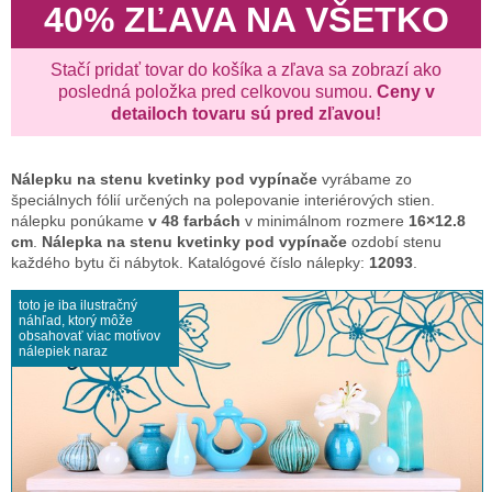
40% ZĽAVA NA VŠETKO
Stačí pridať tovar do košíka a zľava sa zobrazí ako
posledná položka pred celkovou sumou.
Ceny v
detailoch tovaru sú pred zľavou!
Nálepku na stenu
kvetinky pod vypínače
vyrábame zo
špeciálnych fólií určených na polepovanie interiérových stien.
nálepku ponúkame
v 48 farbách
v minimálnom rozmere
16×12.8
cm
.
Nálepka na stenu kvetinky pod vypínače
ozdobí stenu
každého bytu či nábytok. Katalógové číslo nálepky:
12093
.
toto je iba ilustračný
náhľad, ktorý môže
obsahovať viac motívov
nálepiek naraz