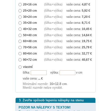
20×16 cm
(šířka × výška)
vaše cena:
4,87
€
25×20 cm
(šířka × výška)
vaše cena:
5,92
€
30×24 cm
(šířka × výška)
vaše cena:
7,20
€
35×28 cm
(šířka × výška)
vaše cena:
8,71
€
40×32 cm
(šířka × výška)
vaše cena:
10,45
€
50×40 cm
(šířka × výška)
vaše cena:
14,64
€
60×48 cm
(šířka × výška)
vaše cena:
19,75
€
70×56 cm
(šířka × výška)
vaše cena:
25,79
€
80×64 cm
(šířka × výška)
vaše cena:
32,77
€
90×72 cm
(šířka × výška)
vaše cena:
40,67
€
vlastní
šířka:
výška:
v cm
vaše cena:
...
€
Minimální rozměr:
16×12.8 cm
.
Menší rozměr nelze vyrobit.
3. Zvoľte spôsob lepenia nálepky na stenu
POZOR NA NÁLEPKY S TEXTOM!