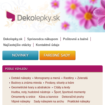
Dekolepky.sk
Sprievodca nákupom
Poštovné a balné
Najčastejšie otázky
Kontaktné údaje
Detské nálepky
Monogramy a mená
Rastliny
Zvieratá
Budovy a známa miesta
Postavy, siluety a tváre
Geometrické tvary a abstrakcie
Citáty a texty
Hudba, noty, hudobné nástroje
Šport, športové momenty
Ornamenty a srdce
Káva a kanvice
Dekoračné pruhy
Vtipné nálepky
Sady nálepiek na archu
Praktické nálepky