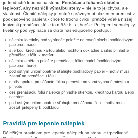
jednoduché lepenie na stenu.
Prenášacia fólia má slabšie
lepivosť, aby nezničil výmaľbu steny
– nie je to jej chyba, ale
vlastnosť. Členité nálepky je nutné správnym přihlazením preniesť z
podkladového papiera - chce to trochu cviku, pretože vďaka nižšej
lepivosti prenášacej fólie to môže ísť aj horšie. Pri lepení samolepky
kvetinky pod vypínače
sa držte nasledujúceho postupu:
nálepku
kvetinky pod vypínače
položte na rovnú plochu podkladovým
papierom nadol
stierkou, kreditnou kartou alebo nechtom dôkladne a silno přihlaďte
přenášaciu fóliu k motívu
nálepku otočte a položte prenášacie fóliou nadol (podkladovým
papierom hore)
pod ostrým uhlom opatrne sťahujte podkladový papier - motív musí
zostať na prenášaciu fóliu
motív spolu s prenášacie fóliou preneste na vami vybrané miesto a
prilepte
cez prenášaciu fóliu nálepku přihlaďte stierkou, kreditnou kartou alebo
nechtom
pod ostrým uhlom opatrne sťahujte prenášaciu fóliu - motív musí
zostať prilepený k podkladu
Pravidlá pre lepenie nálepiek
Dôležitým pravidlom pre lepenie nálepiek na stenu je trpezlivosť!