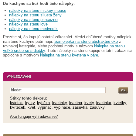
Do kuchyne sa tiež hodí tieto nálepky:
nálepky na stenu mickey mouse
nálepky na stenu silueta ženy
nálepky na stenu princeznej
nálepky na stenu love
nálepky na stenu medvedík
Prezrite si, čo kupujú ostatní zákazníci. Medzi obľúbené motívy nálepiek
na stenu kuchyne patrí napr.
Samolepka na stenu abstraktné oko
z
rovnakej kategórie, alebo podobný motív s názvom
Nálepka na stenu
veľké srdce so srdiečky
. Tieto nálepky na stenu kupujú ostatní zákazníci
spoločne s motívom
Nálepka na stenu kvetena v páre
.
Štítky tohto dekoru:
kvietok
,
kytky
,
kytička
,
kvetinky
,
kvetina
,
kvety
,
kvetinka
,
kvietky
,
kvíteček
,
kvet
,
vypínač
,
vypínače
,
zásuvka
,
zásuvky
Ako funguje vyhľadávanie?