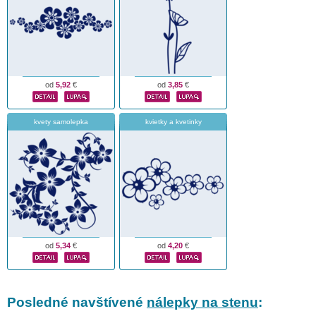
od
5,92
€
od
3,85
€
kvety samolepka
kvietky a kvetinky
od
5,34
€
od
4,20
€
Posledné navštívené
nálepky na stenu
: