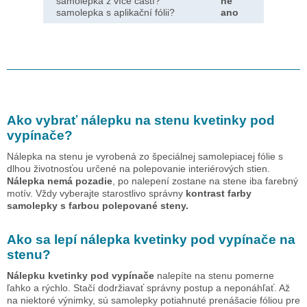
samolepka z více částí?
ne
samolepka s aplikační fólii?
ano
Ako vybrať nálepku na stenu
kvetinky pod
vypínače
?
Nálepka na stenu je vyrobená zo špeciálnej samolepiacej fólie s
dlhou životnosťou určené na polepovanie interiérových stien.
Nálepka nemá pozadie
, po nalepení zostane na stene iba farebný
motív. Vždy vyberajte starostlivo správny
kontrast farby
samolepky s farbou polepované steny.
Ako sa lepí nálepka
kvetinky pod vypínače
na
stenu?
Nálepku
kvetinky pod vypínače
nalepíte na stenu pomerne
ľahko a rýchlo. Stačí dodržiavať správny postup a neponáhľať. Až
na niektoré výnimky, sú samolepky potiahnuté prenášacie fóliou pre