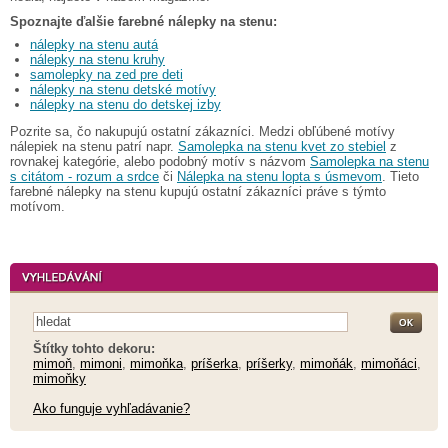
Spoznajte ďalšie farebné nálepky na stenu:
nálepky na stenu autá
nálepky na stenu kruhy
samolepky na zed pre deti
nálepky na stenu detské motívy
nálepky na stenu do detskej izby
Pozrite sa, čo nakupujú ostatní zákazníci. Medzi obľúbené motívy
nálepiek na stenu patrí napr.
Samolepka na stenu kvet zo stebiel
z
rovnakej kategórie, alebo podobný motív s názvom
Samolepka na stenu
s citátom - rozum a srdce
či
Nálepka na stenu lopta s úsmevom
. Tieto
farebné nálepky na stenu kupujú ostatní zákazníci práve s týmto
motívom.
Štítky tohto dekoru:
mimoň
,
mimoni
,
mimoňka
,
príšerka
,
príšerky
,
mimoňák
,
mimoňáci
,
mimoňky
Ako funguje vyhľadávanie?