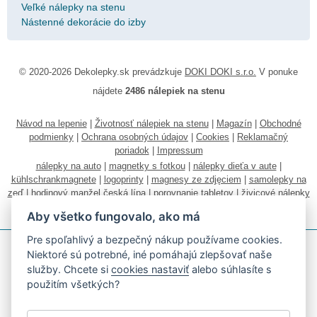
Veľké nálepky na stenu
Nástenné dekorácie do izby
© 2020-2026 Dekolepky.sk prevádzkuje
DOKI DOKI s.r.o.
V ponuke
nájdete
2486 nálepiek na stenu
Návod na lepenie
|
Životnosť nálepiek na stenu
|
Magazín
|
Obchodné
podmienky
|
Ochrana osobných údajov
|
Cookies
|
Reklamačný
poriadok
|
Impressum
nálepky na auto
|
magnetky s fotkou
|
nálepky dieťa v aute
|
kühlschrankmagnete
|
logoprinty
|
magnesy ze zdjęciem
|
samolepky na
zeď
|
hodinový manžel česká lípa
|
porovnanie tabletov
|
živicové nálepky
|
fotokalendáre
Aby všetko fungovalo, ako má
Pre spoľahlivý a bezpečný nákup používame cookies.
Niektoré sú potrebné, iné pomáhajú zlepšovať naše
služby. Chcete si
cookies nastaviť
alebo súhlasíte s
použitím všetkých?
Akceptujeme všetky bežné platobné karty