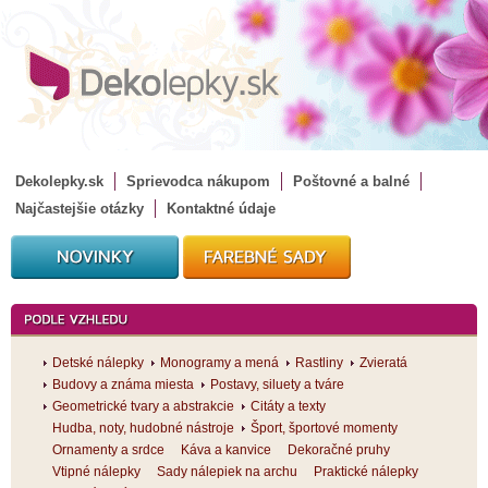
Dekolepky.sk
Sprievodca nákupom
Poštovné a balné
Najčastejšie otázky
Kontaktné údaje
Detské nálepky
Monogramy a mená
Rastliny
Zvieratá
Budovy a známa miesta
Postavy, siluety a tváre
Geometrické tvary a abstrakcie
Citáty a texty
Hudba, noty, hudobné nástroje
Šport, športové momenty
Ornamenty a srdce
Káva a kanvice
Dekoračné pruhy
Vtipné nálepky
Sady nálepiek na archu
Praktické nálepky