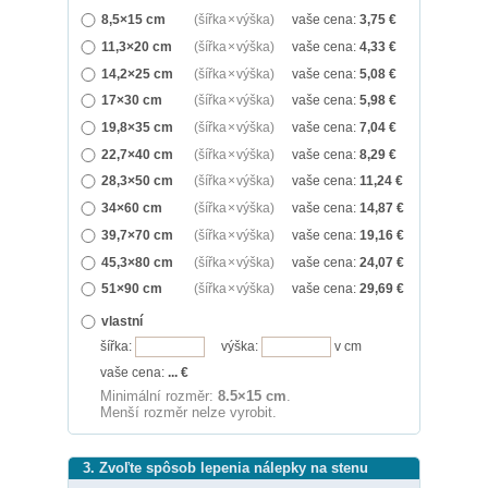
8,5×15 cm
(šířka × výška)
vaše cena:
3,75
€
11,3×20 cm
(šířka × výška)
vaše cena:
4,33
€
14,2×25 cm
(šířka × výška)
vaše cena:
5,08
€
17×30 cm
(šířka × výška)
vaše cena:
5,98
€
19,8×35 cm
(šířka × výška)
vaše cena:
7,04
€
22,7×40 cm
(šířka × výška)
vaše cena:
8,29
€
28,3×50 cm
(šířka × výška)
vaše cena:
11,24
€
34×60 cm
(šířka × výška)
vaše cena:
14,87
€
39,7×70 cm
(šířka × výška)
vaše cena:
19,16
€
45,3×80 cm
(šířka × výška)
vaše cena:
24,07
€
51×90 cm
(šířka × výška)
vaše cena:
29,69
€
vlastní
šířka:
výška:
v cm
vaše cena:
...
€
Minimální rozměr:
8.5×15 cm
.
Menší rozměr nelze vyrobit.
3. Zvoľte spôsob lepenia nálepky na stenu