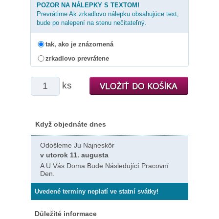
POZOR NA NÁLEPKY S TEXTOM!
Prevrátime Ak zrkadlovo nálepku obsahujúce text,
bude po nalepení na stenu nečitateľný.
tak, ako je znázornená
zrkadlovo prevrátene
ks
Když objednáte dnes
Odošleme Ju Najneskôr
v utorok 11. augusta
A U Vás Doma Bude Následující Pracovní
Den.
Uvedené termíny neplatí ve statní svátky!
Důležité informace