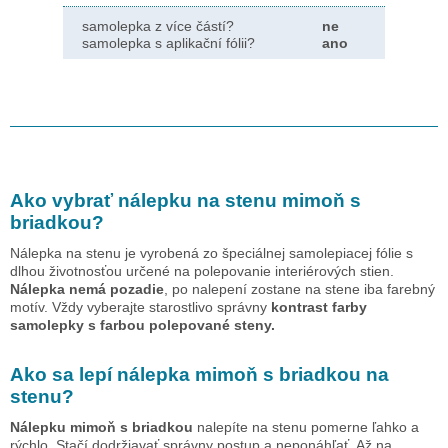
samolepka z více částí?
ne
samolepka s aplikační fólii?
ano
Ako vybrať nálepku na stenu
mimoň s
briadkou
?
Nálepka na stenu je vyrobená zo špeciálnej samolepiacej fólie s
dlhou životnosťou určené na polepovanie interiérových stien.
Nálepka nemá pozadie
, po nalepení zostane na stene iba farebný
motív. Vždy vyberajte starostlivo správny
kontrast farby
samolepky s farbou polepované steny.
Ako sa lepí nálepka
mimoň s briadkou
na
stenu?
Nálepku
mimoň s briadkou
nalepíte na stenu pomerne ľahko a
rýchlo. Stačí dodržiavať správny postup a neponáhľať. Až na