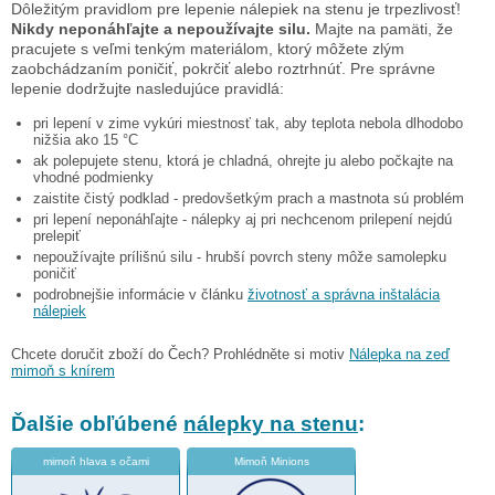
Dôležitým pravidlom pre lepenie nálepiek na stenu je trpezlivosť!
Nikdy neponáhľajte a nepoužívajte silu.
Majte na pamäti, že
pracujete s veľmi tenkým materiálom, ktorý môžete zlým
zaobchádzaním poničiť, pokrčiť alebo roztrhnúť. Pre správne
lepenie dodržujte nasledujúce pravidlá:
pri lepení v zime vykúri miestnosť tak, aby teplota nebola dlhodobo
nižšia ako 15 °C
ak polepujete stenu, ktorá je chladná, ohrejte ju alebo počkajte na
vhodné podmienky
zaistite čistý podklad - predovšetkým prach a mastnota sú problém
pri lepení neponáhľajte - nálepky aj pri nechcenom prilepení nejdú
prelepiť
nepoužívajte prílišnú silu - hrubší povrch steny môže samolepku
poničiť
podrobnejšie informácie v článku
životnosť a správna inštalácia
nálepiek
Chcete doručit zboží do Čech? Prohlédněte si motiv
Nálepka na zeď
mimoň s knírem
Ďalšie obľúbené
nálepky na stenu
:
mimoň hlava s očami
Mimoň Minions