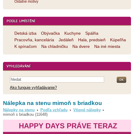
Ostatné motívy
Detská izba
Obývačka
Kuchyne
Spálňa
Pracovňa, kancelária
Jedáleň
Hala, predsieň
Kúpeľňa
K spínačom
Na chladničku
Na dvere
Na iné miesta
Ako funguje vyhľadávanie?
Nálepka na stenu mimoň s briadkou
Nálepky na stenu
Podľa vzhľadu
Vtipné nálepky
mimoň s briadkou (11648)
HAPPY DAYS PRÁVE TERAZ