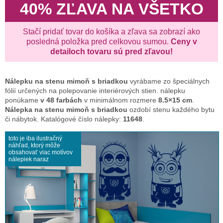
40% ZĽAVA NA VŠETKO
Stačí pridať tovar do košíka a zľava sa zobrazí ako
posledná položka pred celkovou sumou.
Ceny v
detailoch tovaru sú pred zľavou!
Nálepku na stenu
mimoň s briadkou
vyrábame zo špeciálnych
fólií určených na polepovanie interiérových stien. nálepku
ponúkame
v 48 farbách
v minimálnom rozmere
8.5×15 cm
.
Nálepka na stenu mimoň s briadkou
ozdobí stenu každého bytu
či nábytok. Katalógové číslo nálepky:
11648
.
toto je iba ilustračný
náhľad, ktorý môže
obsahovať viac motívov
nálepiek naraz