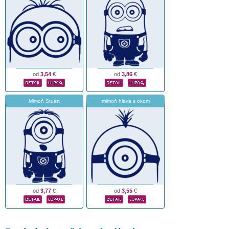
od
3,54
€
od
3,86
€
Mimoň Stuart
mimoň hlava s okom
od
3,77
€
od
3,55
€