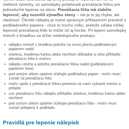
niektoré výnimky, sú samolepky potiahnuté prenášacie fóliou pre
jednoduché lepenie na stenu.
Prenášacia fólia má slabšie
lepivosť, aby nezničil výmaľbu steny
– nie je to jej chyba, ale
vlastnosť. Členité nálepky je nutné správnym přihlazením preniesť z
podkladového papiera - chce to trochu cviku, pretože vďaka nižšej
lepivosti prenášacej fólie to môže ísť aj horšie. Pri lepení samolepky
mimoň s briadkou
sa držte nasledujúceho postupu:
nálepku
mimoň s briadkou
položte na rovnú plochu podkladovým
papierom nadol
stierkou, kreditnou kartou alebo nechtom dôkladne a silno přihlaďte
přenášaciu fóliu k motívu
nálepku otočte a položte prenášacie fóliou nadol (podkladovým
papierom hore)
pod ostrým uhlom opatrne sťahujte podkladový papier - motív musí
zostať na prenášaciu fóliu
motív spolu s prenášacie fóliou preneste na vami vybrané miesto a
prilepte
cez prenášaciu fóliu nálepku přihlaďte stierkou, kreditnou kartou alebo
nechtom
pod ostrým uhlom opatrne sťahujte prenášaciu fóliu - motív musí
zostať prilepený k podkladu
Pravidlá pre lepenie nálepiek