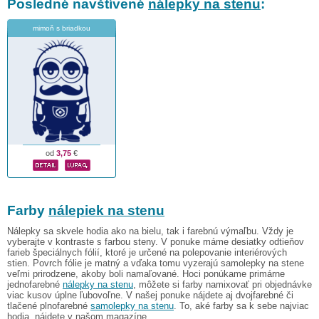
Posledné navštívené
nálepky na stenu
:
mimoň s briadkou
od
3,75
€
Farby
nálepiek na stenu
Nálepky sa skvele hodia ako na bielu, tak i farebnú výmaľbu. Vždy je
vyberajte v kontraste s farbou steny. V ponuke máme desiatky odtieňov
farieb špeciálnych fólií, ktoré je určené na polepovanie interiérových
stien. Povrch fólie je matný a vďaka tomu vyzerajú samolepky na stene
veľmi prirodzene, akoby boli namaľované. Hoci ponúkame primárne
jednofarebné
nálepky na stenu
, môžete si farby namixovať pri objednávke
viac kusov úplne ľubovoľne. V našej ponuke nájdete aj dvojfarebné či
tlačené plnofarebné
samolepky na stenu
. To, aké farby sa k sebe najviac
hodia, nájdete v našom magazíne.