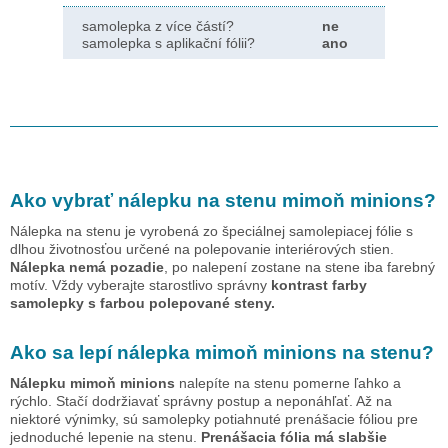
samolepka z více částí?
ne
samolepka s aplikační fólii?
ano
Ako vybrať nálepku na stenu
mimoň minions
?
Nálepka na stenu je vyrobená zo špeciálnej samolepiacej fólie s
dlhou životnosťou určené na polepovanie interiérových stien.
Nálepka nemá pozadie
, po nalepení zostane na stene iba farebný
motív. Vždy vyberajte starostlivo správny
kontrast farby
samolepky s farbou polepované steny.
Ako sa lepí nálepka
mimoň minions
na stenu?
Nálepku
mimoň minions
nalepíte na stenu pomerne ľahko a
rýchlo. Stačí dodržiavať správny postup a neponáhľať. Až na
niektoré výnimky, sú samolepky potiahnuté prenášacie fóliou pre
jednoduché lepenie na stenu.
Prenášacia fólia má slabšie