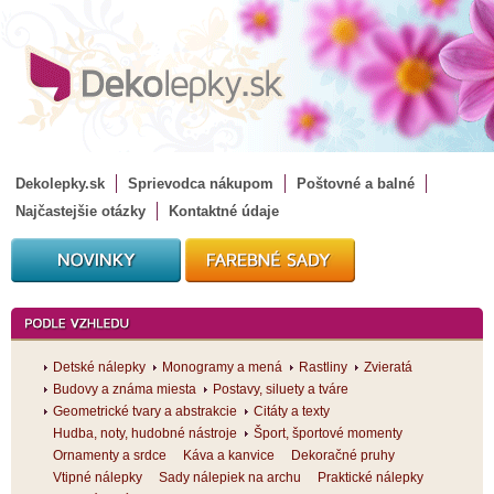
Dekolepky.sk
Sprievodca nákupom
Poštovné a balné
Najčastejšie otázky
Kontaktné údaje
Detské nálepky
Monogramy a mená
Rastliny
Zvieratá
Budovy a známa miesta
Postavy, siluety a tváre
Geometrické tvary a abstrakcie
Citáty a texty
Hudba, noty, hudobné nástroje
Šport, športové momenty
Ornamenty a srdce
Káva a kanvice
Dekoračné pruhy
Vtipné nálepky
Sady nálepiek na archu
Praktické nálepky