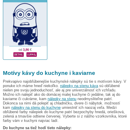
od
3,86
€
Motívy kávy do kuchyne i kaviarne
Prekvapivo najobľúbenejšie kuchynské nálepky sú tie s motívom kávy. V
ponuke ich máme hneď niekoľko.
nálepky na stenu káva
sú obľúbené
nielen pre svoju jednoduchosť, ale aj pre univerzálnosť ich vzhľadu.
Možno ich nalepiť ako do domácej malej kuchyne či jedálne, tak aj do
kaviarne či cukrárne, kam
nálepky na stenu
neodmysliteľne patrí.
Dokonca sa nimi dá polepiť aj chladničku, dvere či nábytok. možností
kam
nálepky na stenu do kuchyne
umiestniť ich naozaj veľa. Medzi
obľúbené farby nálepiek do kuchyne patrí bezpochyby hnedá, oriešková,
zelená a tmavšie odtiene červenej. Vyberte si z nášho vzorkovníka, ktoré
farby vám v kuchyni najviac ladí.
Do kuchyne sa tiež hodí tieto nálepky: