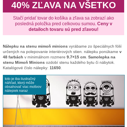
40% ZĽAVA NA VŠETKO
Stačí pridať tovar do košíka a zľava sa zobrazí ako
posledná položka pred celkovou sumou.
Ceny v
detailoch tovaru sú pred zľavou!
Nálepku na stenu
mimoň minions
vyrábame zo špeciálnych fólií
určených na polepovanie interiérových stien. nálepku ponúkame
v
48 farbách
v minimálnom rozmere
9.7×15 cm
.
Samolepka na
stenu Mimoň Minions
ozdobí stenu každého bytu či nábytok.
Katalógové číslo nálepky:
11650
.
toto je iba ilustračný
náhľad, ktorý môže
obsahovať viac motívov
nálepiek naraz