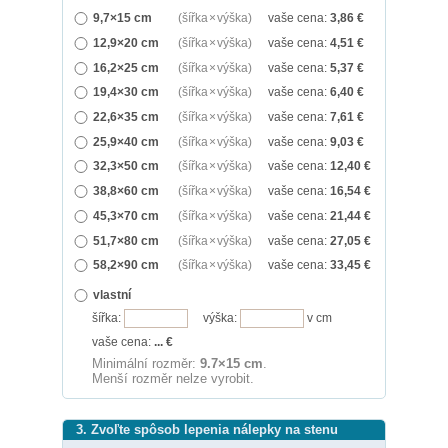
9,7×15 cm
(šířka × výška)
vaše cena:
3,86
€
12,9×20 cm
(šířka × výška)
vaše cena:
4,51
€
16,2×25 cm
(šířka × výška)
vaše cena:
5,37
€
19,4×30 cm
(šířka × výška)
vaše cena:
6,40
€
22,6×35 cm
(šířka × výška)
vaše cena:
7,61
€
25,9×40 cm
(šířka × výška)
vaše cena:
9,03
€
32,3×50 cm
(šířka × výška)
vaše cena:
12,40
€
38,8×60 cm
(šířka × výška)
vaše cena:
16,54
€
45,3×70 cm
(šířka × výška)
vaše cena:
21,44
€
51,7×80 cm
(šířka × výška)
vaše cena:
27,05
€
58,2×90 cm
(šířka × výška)
vaše cena:
33,45
€
vlastní
šířka:
výška:
v cm
vaše cena:
...
€
Minimální rozměr:
9.7×15 cm
.
Menší rozměr nelze vyrobit.
3. Zvoľte spôsob lepenia nálepky na stenu