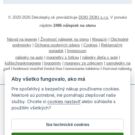
© 2020-2026 Dekolepky.sk prevádzkuje
DOKI DOKI s.r.o.
V ponuke
nájdete
2486 nálepiek na stenu
Návod na lepenie
|
Životnosť nálepiek na stenu
|
Magazín
|
Obchodné
podmienky
|
Ochrana osobných údajov
|
Cookies
|
Reklamačný
poriadok
|
Impressum
nálepky na auto
|
magnetky s fotkou
|
nálepky dieťa v aute
|
kühlschrankmagnete
|
logoprinty
|
magnesy ze zdjęciem
|
samolepky na
zeď
|
hodinový manžel česká lípa
|
porovnanie tabletov
|
živicové nálepky
|
fotokalendáre
Aby všetko fungovalo, ako má
Pre spoľahlivý a bezpečný nákup používame cookies.
Niektoré sú potrebné, iné pomáhajú zlepšovať naše
služby. Chcete si
cookies nastaviť
alebo súhlasíte s
použitím všetkých?
Akceptujeme všetky bežné platobné karty
Iba technické cookies
Podľa zákona o evidencii tržieb je predávajúci povinný vystaviť