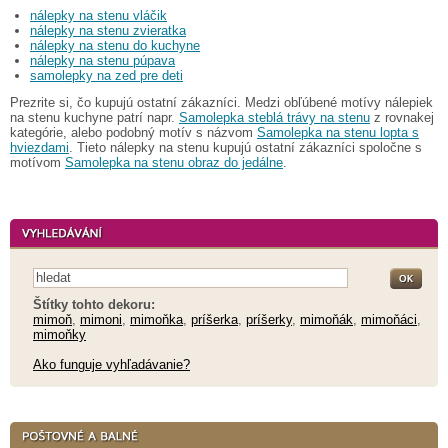
nálepky na stenu vláčik
nálepky na stenu zvieratka
nálepky na stenu do kuchyne
nálepky na stenu púpava
samolepky na zed pre deti
Prezrite si, čo kupujú ostatní zákazníci. Medzi obľúbené motívy nálepiek
na stenu kuchyne patrí napr.
Samolepka steblá trávy na stenu
z rovnakej
kategórie, alebo podobný motív s názvom
Samolepka na stenu lopta s
hviezdami
. Tieto nálepky na stenu kupujú ostatní zákazníci spoločne s
motívom
Samolepka na stenu obraz do jedálne
.
Štítky tohto dekoru:
mimoň
,
mimoni
,
mimoňka
,
príšerka
,
príšerky
,
mimoňák
,
mimoňáci
,
mimoňky
Ako funguje vyhľadávanie?