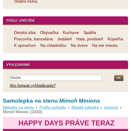
Ostatné motívy
Detská izba
Obývačka
Kuchyne
Spálňa
Pracovňa, kancelária
Jedáleň
Hala, predsieň
Kúpeľňa
K spínačom
Na chladničku
Na dvere
Na iné miesta
Ako funguje vyhľadávanie?
Samolepka na stenu Mimoň Minions
Nálepky na stenu
Podľa vzhľadu
Detské nálepky
mimoni
Mimoň Minions (11650)
HAPPY DAYS PRÁVE TERAZ