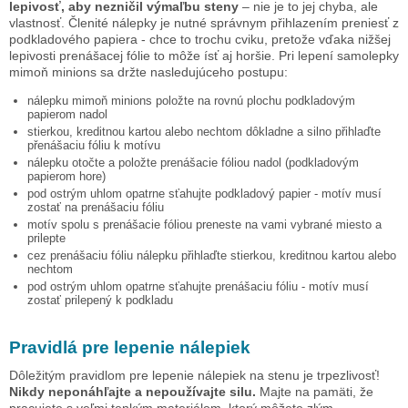
lepivosť, aby nezničil výmaľbu steny
– nie je to jej chyba, ale
vlastnosť. Členité nálepky je nutné správnym přihlazením preniesť z
podkladového papiera - chce to trochu cviku, pretože vďaka nižšej
lepivosti prenášacej fólie to môže ísť aj horšie. Pri lepení samolepky
mimoň minions
sa držte nasledujúceho postupu:
nálepku
mimoň minions
položte na rovnú plochu podkladovým
papierom nadol
stierkou, kreditnou kartou alebo nechtom dôkladne a silno přihlaďte
přenášaciu fóliu k motívu
nálepku otočte a položte prenášacie fóliou nadol (podkladovým
papierom hore)
pod ostrým uhlom opatrne sťahujte podkladový papier - motív musí
zostať na prenášaciu fóliu
motív spolu s prenášacie fóliou preneste na vami vybrané miesto a
prilepte
cez prenášaciu fóliu nálepku přihlaďte stierkou, kreditnou kartou alebo
nechtom
pod ostrým uhlom opatrne sťahujte prenášaciu fóliu - motív musí
zostať prilepený k podkladu
Pravidlá pre lepenie nálepiek
Dôležitým pravidlom pre lepenie nálepiek na stenu je trpezlivosť!
Nikdy neponáhľajte a nepoužívajte silu.
Majte na pamäti, že
pracujete s veľmi tenkým materiálom, ktorý môžete zlým