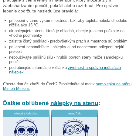
zaobchádzaním poničiť, pokrčiť alebo roztrhnúť. Pre správne
lepenie dodržujte nasledujúce pravidlá:
pri lepení v zime vykúri miestnosť tak, aby teplota nebola dlhodobo
nižšia ako 15 °C
ak polepujete stenu, ktorá je chladná, ohrejte ju alebo počkajte na
vhodné podmienky
zaistite čistý podklad - predovšetkým prach a mastnota sú problém
pri lepení neponáhľajte - nálepky aj pri nechcenom prilepení nejdú
prelepiť
nepoužívajte prílišnú silu - hrubší povrch steny môže samolepku
poničiť
podrobnejšie informácie v článku
životnosť a správna inštalácia
nálepiek
Chcete doručit zboží do Čech? Prohlédněte si motiv
samolepka na stěnu
Mimoň Minions
Ďalšie obľúbené
nálepky na stenu
:
mimoň s briadkou
mimoňák